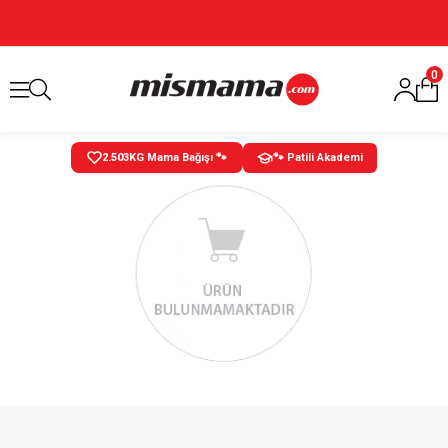
0
2.503
KG Mama Bağışı 🐾
🐾 Patili Akademi