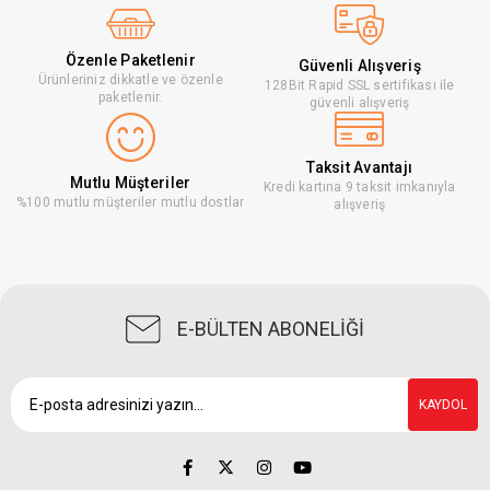
Özenle Paketlenir
Güvenli Alışveriş
Ürünleriniz dikkatle ve özenle
128Bit Rapid SSL sertifikası ile
paketlenir.
güvenli alışveriş
Taksit Avantajı
Mutlu Müşteriler
Kredi kartına 9 taksit imkanıyla
%100 mutlu müşteriler mutlu dostlar
alışveriş
E-BÜLTEN ABONELİĞİ
KAYDOL