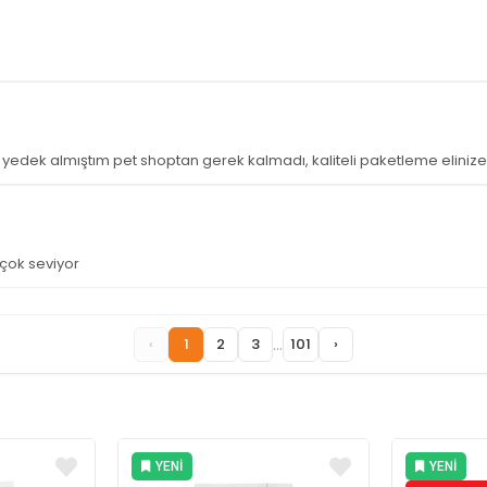
yedek almıştım pet shoptan gerek kalmadı, kaliteli paketleme elinize
çok seviyor
...
‹
1
2
3
101
›
YENI
YENI