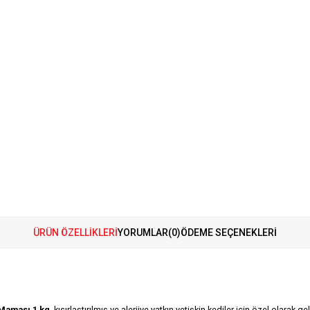
ÜRÜN ÖZELLIKLERI
YORUMLAR
(0)
ÖDEME SEÇENEKLERI
 Maması 1 kg
, kısırlaştırılmış ve alerjiye yatkın yetişkin kediler için özel olara