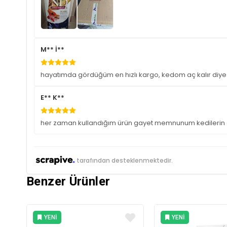
M** İ**
hayatımda gördüğüm en hızlı kargo, kedom aç kalır diye 
E** K**
her zaman kullandığım ürün gayet memnunum kedilerin 
tarafından desteklenmektedir.
Benzer Ürünler
YENI
YENI