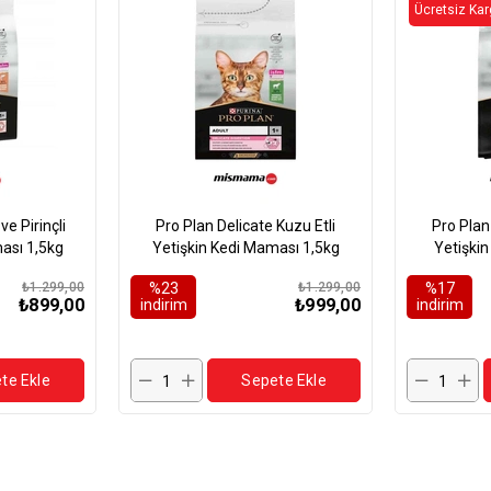
ÜRÜN
ÜRÜN
Ücretsiz Ka
e Pirinçli
Pro Plan Delicate Kuzu Etli
Pro Plan
ası 1,5kg
Yetişkin Kedi Maması 1,5kg
Yetişki
₺1.299,00
%23
₺1.299,00
%17
₺899,00
₺999,00
i̇ndirim
i̇ndirim
te Ekle
Sepete Ekle