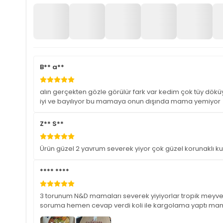
B** a**
alın gerçekten gözle görülür fark var kedim çok tüy dökü
iyi ve bayılıyor bu mamaya onun dışında mama yemiyor
Z** S**
Ürün güzel 2 yavrum severek yiyor çok güzel korunaklı 
**** ****
3 torunum N&D mamaları severek yiyiyorlar tropik meyvel
soruma hemen cevap verdi koli ile kargolama yaptı mama