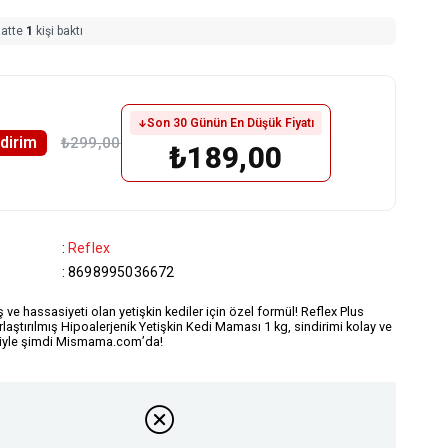
aatte
1
kişi baktı
Son 30 Günün En Düşük Fiyatı
ndirim
₺299,00
₺189,00
:
Reflex
:
8698995036672
ış ve hassasiyeti olan yetişkin kediler için özel formül! Reflex Plus
laştırılmış Hipoalerjenik Yetişkin Kedi Maması 1 kg, sindirimi kolay ve
iğiyle şimdi Mismama.com’da!