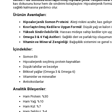
kas dokusunu korur hem de sindirimi kolaylaştırır. Hipoalerjenik formülü,
sağlıklı kalmasına yardımcı olur.
Ürünün Avantajları:
Hipoalerjenik Somon Proteini:
Alerji riskini azaltır, kas geliş
Kısırlaştırılmış Kedilere Uygun Formül:
Düşük yağ ve kalori i
Yüksek Sindirilebilirlik:
Hassas mideye sahip kediler için uy
Omega 3 & 6 Yağ Asitleri:
Sağlıklı deri ve parlak tüy oluşumun
Vitamin ve Mineral Zenginliği:
Bağışıklık sistemini ve genel sa
İçindekiler:
Somon Eti
Hipoalerjenik seçilmiş protein kaynakları
Düşük tahıllar ve bezelye
Bitkisel yağlar (Omega 3 & Omega 6)
Vitaminler ve mineraller
Antioksidanlar
Analitik Bileşenler:
Ham Protein: %30
Ham Yağ: %10
Ham Kül: %7
Ham Selüloz: %4