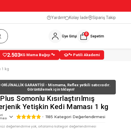
Yardım
Kolay İade
Sipariş Takip
0
Üye Girişi
Sepetim
2.503
KG Mama Bağışı 🐾
🐾 Patili Akademi
ı 1 kg
 ORİJİNALLİK GARANTİSİ - Mismama, Reflex yetkili satıcısıdır.
Görüntülemek için tıklayın!
 Plus Somonlu Kısırlaştırılmış
erjenik Yetişkin Kedi Maması 1 kg
ri
1185
Kategori Değerlendirmesi
ması
nüz değerlendirme yok, ortalama kategori değerlendirmesi