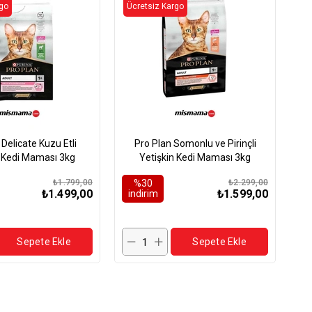
ÜRÜN
rgo
Ücretsiz Kargo
 Delicate Kuzu Etli
Pro Plan Somonlu ve Pirinçli
n Kedi Maması 3kg
Yetişkin Kedi Maması 3kg
₺1.799,00
%30
₺2.299,00
₺1.499,00
₺1.599,00
i̇ndirim
Sepete Ekle
Sepete Ekle