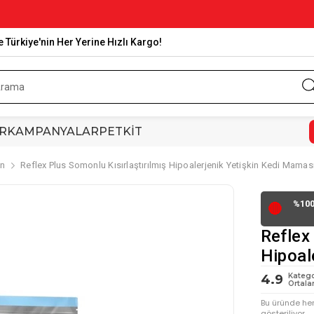
e Türkiye'nin Her Yerine Hızlı Kargo!
R
KAMPANYALAR
PETKİT
in
Reflex Plus Somonlu Kısırlaştırılmış Hipoalerjenik Yetişkin Kedi Mamas
%100
🔴
Reflex
Hipoal
Katego
4.9
Ortala
Bu üründe he
gösteriliyor.