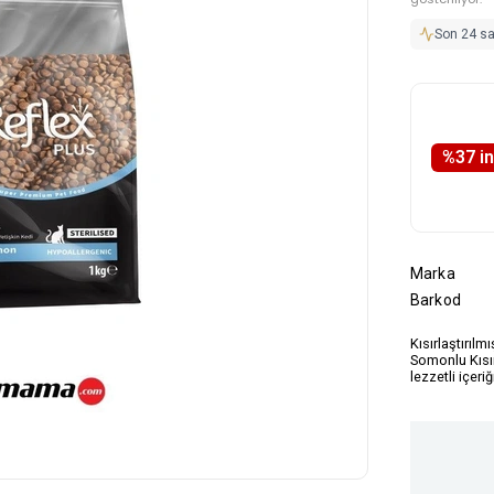
Son 24 s
%
37
i̇
Marka
Barkod
Kısırlaştırılm
Somonlu Kısır
lezzetli içer