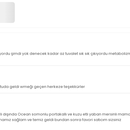
yordu şimdi yok denecek kadar az tuvalet sık sık çıkıyordu metabolizma
kutuda geldi wmeği geçen herkeze teşekkürler
i dışında Ocean somonlu portakallı ve kuzu etli yaban mersinli mama
mız sağlam ve temiz geldi bundan sonra favori satıcım sizsiniz