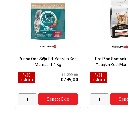
ÜRÜN
ÜRÜN
Purina One Sığır Etli Yetişkin Kedi
Pro Plan Somonlu v
Maması 1,4 Kg
Yetişkin Kedi Mam
%38
₺1.299,00
%31
₺799,00
i̇ndirim
i̇ndirim
Sepete Ekle
Sepe