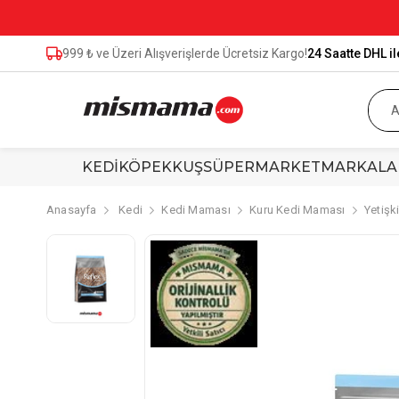
999 ₺ ve Üzeri Alışverişlerde Ücretsiz Kargo!
24 Saatte DHL il
KEDİ
KÖPEK
KUŞ
SÜPERMARKET
MARKALA
Anasayfa
Kedi
Kedi Maması
Kuru Kedi Maması
Yetişk