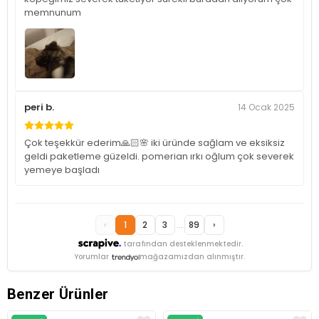
memnunum
peri b.
14 Ocak 2025
Çok teşekkür ederim🙏🏻🌸 iki üründe sağlam ve eksiksiz
geldi paketleme güzeldi. pomerian ırkı oğlum çok severek
yemeye başladı
‹
1
2
3
...
89
›
tarafından desteklenmektedir.
Yorumlar
mağazamızdan alınmıştır.
Benzer Ürünler