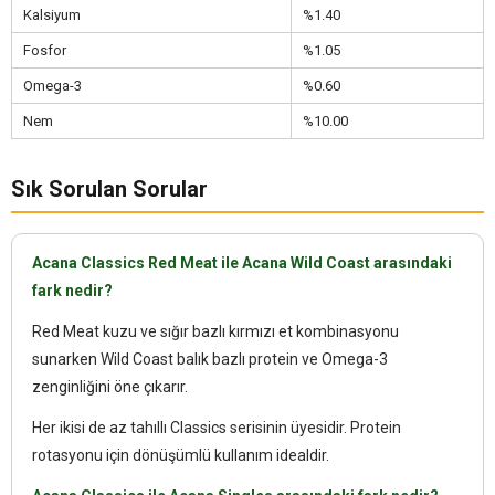
Kalsiyum
%1.40
Fosfor
%1.05
Omega-3
%0.60
Nem
%10.00
Sık Sorulan Sorular
Acana Classics Red Meat ile Acana Wild Coast arasındaki
fark nedir?
Red Meat kuzu ve sığır bazlı kırmızı et kombinasyonu
sunarken Wild Coast balık bazlı protein ve Omega-3
zenginliğini öne çıkarır.
Her ikisi de az tahıllı Classics serisinin üyesidir. Protein
rotasyonu için dönüşümlü kullanım idealdir.