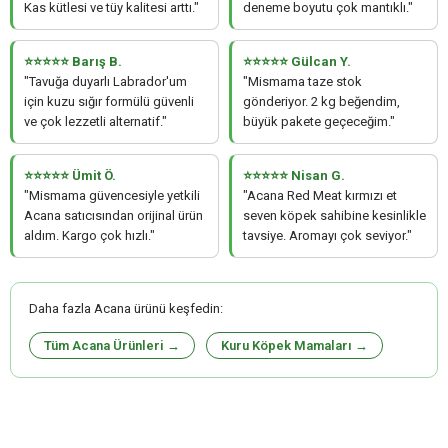
Kas kütlesi ve tüy kalitesi arttı."
deneme boyutu çok mantıklı."
⭐⭐⭐⭐⭐ Barış B.
⭐⭐⭐⭐⭐ Gülcan Y.
"Tavuğa duyarlı Labrador'um
"Mismama taze stok
için kuzu sığır formülü güvenli
gönderiyor. 2 kg beğendim,
ve çok lezzetli alternatif."
büyük pakete geçeceğim."
⭐⭐⭐⭐⭐ Ümit Ö.
⭐⭐⭐⭐⭐ Nisan G.
"Mismama güvencesiyle yetkili
"Acana Red Meat kırmızı et
Acana satıcısından orijinal ürün
seven köpek sahibine kesinlikle
aldım. Kargo çok hızlı."
tavsiye. Aromayı çok seviyor."
Daha fazla Acana ürünü keşfedin:
Tüm Acana Ürünleri →
Kuru Köpek Mamaları →