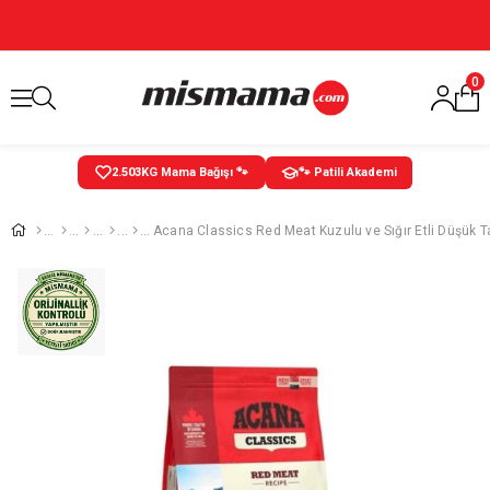
0
2.503
KG Mama Bağışı 🐾
🐾 Patili Akademi