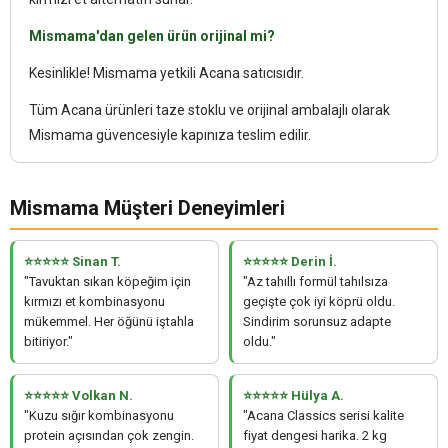
Mismama'dan gelen ürün orijinal mi?
Kesinlikle! Mismama yetkili Acana satıcısıdır.
Tüm Acana ürünleri taze stoklu ve orijinal ambalajlı olarak
Mismama güvencesiyle kapınıza teslim edilir.
Mismama Müşteri Deneyimleri
⭐⭐⭐⭐⭐ Sinan T.
⭐⭐⭐⭐⭐ Derin İ.
"Tavuktan sıkan köpeğim için
"Az tahıllı formül tahılsıza
kırmızı et kombinasyonu
geçişte çok iyi köprü oldu.
mükemmel. Her öğünü iştahla
Sindirim sorunsuz adapte
bitiriyor."
oldu."
⭐⭐⭐⭐⭐ Volkan N.
⭐⭐⭐⭐⭐ Hülya A.
"Kuzu sığır kombinasyonu
"Acana Classics serisi kalite
protein açısından çok zengin.
fiyat dengesi harika. 2 kg