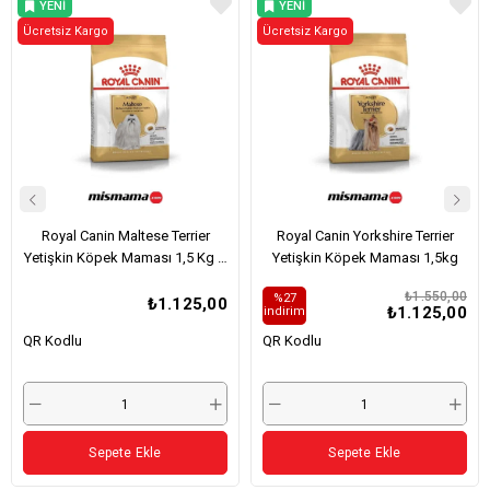
YENI
YENI
Ücretsiz Kargo
ÜRÜN
Ücretsiz Kargo
ÜRÜN
Royal Canin Maltese Terrier
Royal Canin Yorkshire Terrier
Yetişkin Köpek Maması 1,5 Kg –
Yetişkin Köpek Maması 1,5kg
Karekod ile Orijinal Ürün
₺1.550,00
%27
Kontrolü
₺1.125,00
₺1.125,00
i̇ndirim
QR Kodlu
QR Kodlu
Sepete Ekle
Sepete Ekle