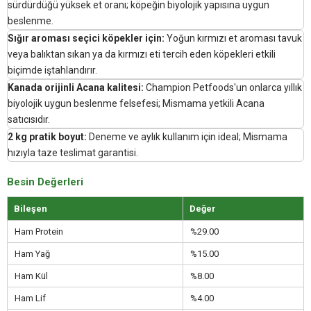
sürdürdüğü yüksek et oranı; köpeğin biyolojik yapısına uygun
beslenme.
Sığır aroması seçici köpekler için:
Yoğun kırmızı et aroması tavuk
veya balıktan sıkan ya da kırmızı eti tercih eden köpekleri etkili
biçimde iştahlandırır.
Kanada orijinli Acana kalitesi:
Champion Petfoods'un onlarca yıllık
biyolojik uygun beslenme felsefesi; Mismama yetkili Acana
satıcısıdır.
2 kg pratik boyut:
Deneme ve aylık kullanım için ideal; Mismama
hızıyla taze teslimat garantisi.
Besin Değerleri
Bileşen
Değer
Ham Protein
%29.00
Ham Yağ
%15.00
Ham Kül
%8.00
Ham Lif
%4.00