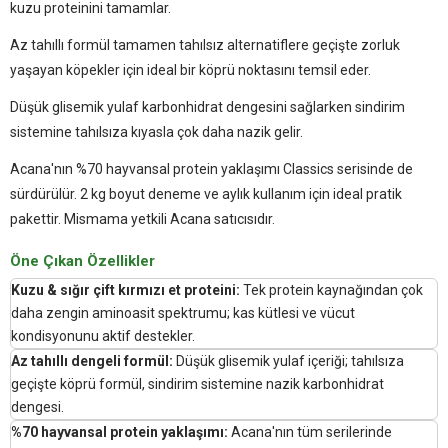
kuzu proteinini tamamlar.
Az tahıllı formül tamamen tahılsız alternatiflere geçişte zorluk
yaşayan köpekler için ideal bir köprü noktasını temsil eder.
Düşük glisemik yulaf karbonhidrat dengesini sağlarken sindirim
sistemine tahılsıza kıyasla çok daha nazik gelir.
Acana'nın %70 hayvansal protein yaklaşımı Classics serisinde de
sürdürülür. 2 kg boyut deneme ve aylık kullanım için ideal pratik
pakettir. Mismama yetkili Acana satıcısıdır.
Öne Çıkan Özellikler
Kuzu & sığır çift kırmızı et proteini:
Tek protein kaynağından çok
daha zengin aminoasit spektrumu; kas kütlesi ve vücut
kondisyonunu aktif destekler.
Az tahıllı dengeli formül:
Düşük glisemik yulaf içeriği; tahılsıza
geçişte köprü formül, sindirim sistemine nazik karbonhidrat
dengesi.
%70 hayvansal protein yaklaşımı:
Acana'nın tüm serilerinde