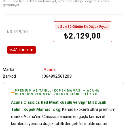
Bu üründe henüz değerlendirme yok, ortalama kategori değerlendirmesi
gösteriliyor.
Son 30 Günün En Düşük Fiyatı
₺3.599,00
₺2.129,00
%
41
i̇ndirim
Marka
:
Acana
Barkod
:
064992561208
PREMIUM AZ TAHILLI KÖPEK MAMASI — ACANA
CLASSICS RED MEAT KUZULU SIĞIR ETLI 2 KG
Acana Classics Red Meat Kuzulu ve Sığır Etli Düşük
Tahıllı Köpek Maması 2 kg
, Kanada kökenli ultra premium
marka Acana'nın Classics serisinin en güçlü kırmızı et
kombinasyonunu düşük tahıllı dengeli formülde sunan