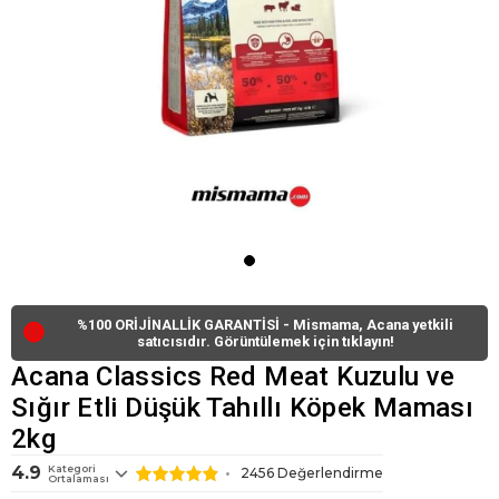
%100 ORİJİNALLİK GARANTİSİ - Mismama, Acana yetkili
🔴
satıcısıdır. Görüntülemek için tıklayın!
Acana Classics Red Meat Kuzulu ve
Sığır Etli Düşük Tahıllı Köpek Maması
2kg
4.9
Kategori
2456
Değerlendirme
Ortalaması