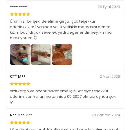
**** ****
26 Eylül 2023
Ürün hızlı bir şekilde elime geçti , çok teşekkür
ederim.kızım 1 yaşında ve ilk yetişkin mamasını denedi
kızım bayıldı çok severek yedi değerlendirmeyi kızıma
bırakıyorum 😃
C** M**
2 Mart 2026
hızlı kargo ve özenli paketleme için Satıcıya teşekkür
ederim. son kullanma tarihide 05.2027 olması ayrıca çok
iyi
R** G** K**
20 Haziran 2024
köpeğimiz severek tüketiyor sürekli buradan alıyorum çok