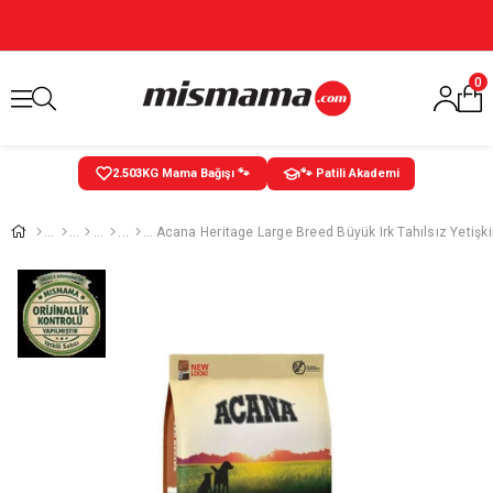
0
2.503
KG Mama Bağışı 🐾
🐾 Patili Akademi