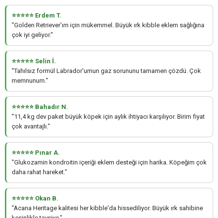
⭐⭐⭐⭐⭐ Erdem T.
"Golden Retriever'ım için mükemmel. Büyük ırk kibble eklem sağlığına
çok iyi geliyor."
⭐⭐⭐⭐⭐ Selin İ.
"Tahılsız formül Labrador'umun gaz sorununu tamamen çözdü. Çok
memnunum."
⭐⭐⭐⭐⭐ Bahadır N.
"11,4 kg dev paket büyük köpek için aylık ihtiyacı karşılıyor. Birim fiyat
çok avantajlı."
⭐⭐⭐⭐⭐ Pınar A.
"Glukozamin kondroitin içeriği eklem desteği için harika. Köpeğim çok
daha rahat hareket."
⭐⭐⭐⭐⭐ Okan B.
"Acana Heritage kalitesi her kibble'da hissediliyor. Büyük ırk sahibine
kesinlikle tavsiye."