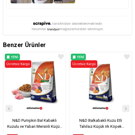
tarafından desteklenmektedir.
Yorumlar
mağazamızdan alınmıştır.
Benzer Ürünler
YENI
YENI
Ücretsiz Kargo
ÜRÜN
Ücretsiz Kargo
ÜRÜN
N&D Pumpkin Bal Kabaklı
N&D Balkabaklı Kuzu Etli
Kuzulu ve Yaban Mersinli Küçük
Tahılsız Küçük Irk Köpek
Irk Tahılsız Yavru Köpek Maması
Maması 2.5 Kg