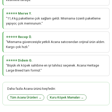
⭐⭐⭐⭐⭐ Merve Y.
"11,4 kg paketleme çok sağlam geldi. Mismama özenli paketleme
yapıyor, çok memnunum."
⭐⭐⭐⭐⭐ Recep Ö.
"Mismama güvencesiyle yetkili Acana satıcısından orijinal ürün aldım.
Kargo çok hızlı."
⭐⭐⭐⭐⭐ Didem G.
"Büyük ırk köpek sahibine en iyi tahılsız seçenek. Acana Heritage
Large Breed tam formül."
Daha fazla Acana ürünü keşfedin:
Tüm Acana Ürünleri →
Kuru Köpek Mamaları →