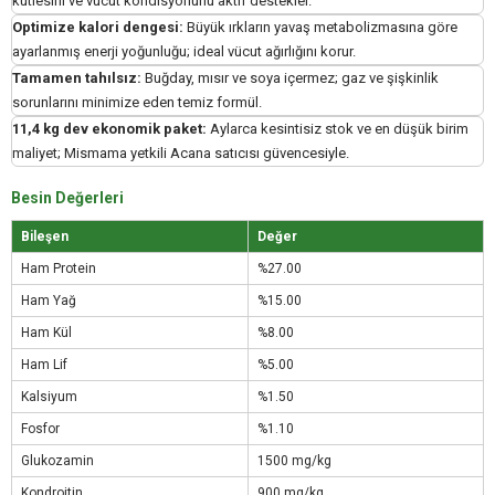
kütlesini ve vücut kondisyonunu aktif destekler.
Optimize kalori dengesi:
Büyük ırkların yavaş metabolizmasına göre
ayarlanmış enerji yoğunluğu; ideal vücut ağırlığını korur.
Tamamen tahılsız:
Buğday, mısır ve soya içermez; gaz ve şişkinlik
sorunlarını minimize eden temiz formül.
11,4 kg dev ekonomik paket:
Aylarca kesintisiz stok ve en düşük birim
maliyet; Mismama yetkili Acana satıcısı güvencesiyle.
Besin Değerleri
Bileşen
Değer
Ham Protein
%27.00
Ham Yağ
%15.00
Ham Kül
%8.00
Ham Lif
%5.00
Kalsiyum
%1.50
Fosfor
%1.10
Glukozamin
1500 mg/kg
Kondroitin
900 mg/kg