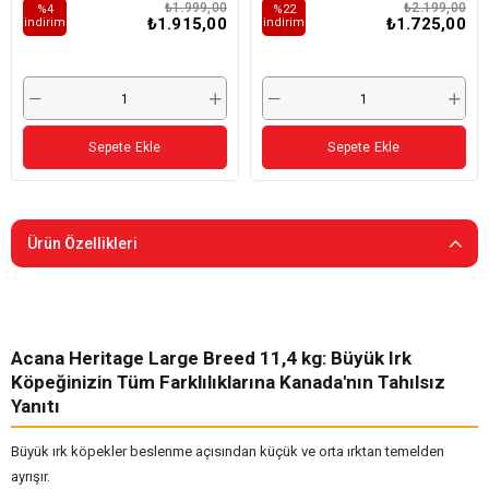
₺1.999,00
₺2.199,00
%4
%22
2,5kg
₺1.915,00
₺1.725,00
i̇ndirim
i̇ndirim
Sepete Ekle
Sepete Ekle
Ürün Özellikleri
Acana Heritage Large Breed 11,4 kg: Büyük Irk
Köpeğinizin Tüm Farklılıklarına Kanada'nın Tahılsız
Yanıtı
Büyük ırk köpekler beslenme açısından küçük ve orta ırktan temelden
ayrışır.