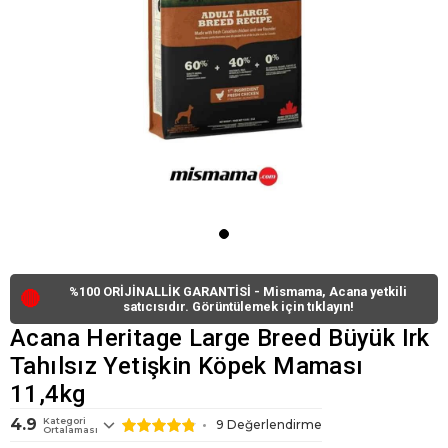
%100 ORİJİNALLİK GARANTİSİ - Mismama, Acana yetkili
🔴
satıcısıdır. Görüntülemek için tıklayın!
Acana Heritage Large Breed Büyük Irk
Tahılsız Yetişkin Köpek Maması
11,4kg
4.9
Kategori
9
Değerlendirme
Ortalaması