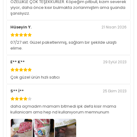
ÖZELLİKLE ÇOK TEŞEKKÜRLER. Köpeğim pitbull, kızım severek
yiyor, daha önce kısır bulmakta zorlanmıştım ama şuanda
şanslıyızz.
Hüseyin Y.
21 Nisan 2026
07/27 skt. Güzel paketlenmiş, sağlam bir şekilde ulaştı
elime.
E** K**
29 Eylül 2023
Çok güzel ürün hızlı satıcı
S** İ**
25 Ekim 2023
daha açmadım mamam bitmedi ipk defa kisir mama
kullanicam ama hep nd kullanıyorum memnunum