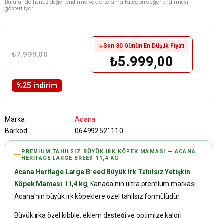
Bu üründe henüz değerlendirme yok, ortalama kategori değerlendirmesi
gösteriliyor.
Son 30 Günün En Düşük Fiyatı
₺7.999,00
₺5.999,00
%
25
i̇ndirim
Marka
:
Acana
Barkod
:
064992521110
PREMIUM TAHILSIZ BÜYÜK IRK KÖPEK MAMASI — ACANA
HERITAGE LARGE BREED 11,4 KG
Acana Heritage Large Breed Büyük Irk Tahılsız Yetişkin
Köpek Maması 11,4 kg
, Kanada'nın ultra premium markası
Acana'nın büyük ırk köpeklere özel tahılsız formülüdür.
Büyük ırka özel kibble, eklem desteği ve optimize kalori