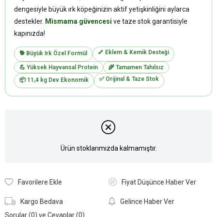
dengesiyle büyük ırk köpeğinizin aktif yetişkinliğini aylarca
destekler.
Mismama güvencesi
ve taze stok garantisiyle
kapınızda!
🦴 Eklem & Kemik Desteği
🐕 Büyük Irk Özel Formül
💪 Yüksek Hayvansal Protein
🌾 Tamamen Tahılsız
✅ Orijinal & Taze Stok
📦 11,4 kg Dev Ekonomik
Ürün stoklarımızda kalmamıştır.
Favorilere Ekle
Fiyat Düşünce Haber Ver
Kargo Bedava
Gelince Haber Ver
Sorular (0) ve Cevaplar (0)