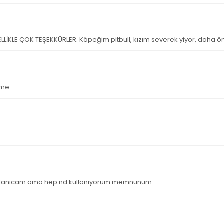
LE ÇOK TEŞEKKÜRLER. Köpeğim pitbull, kızım severek yiyor, daha ön
ime.
llanicam ama hep nd kullanıyorum memnunum