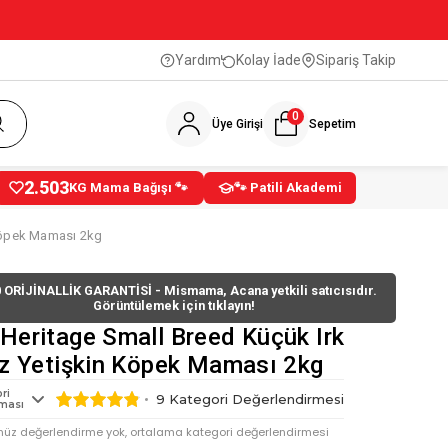
Yardım
Kolay İade
Sipariş Takip
0
Üye Girişi
Sepetim
2.503
KG Mama Bağışı 🐾
🐾 Patili Akademi
 Köpek Maması 2kg
 ORİJİNALLİK GARANTİSİ - Mismama, Acana yetkili satıcısıdır.
Görüntülemek için tıklayın!
Heritage Small Breed Küçük Irk
ız Yetişkin Köpek Maması 2kg
ri
9
Kategori Değerlendirmesi
ması
nüz değerlendirme yok, ortalama kategori değerlendirmesi