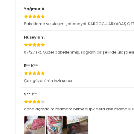
Yağmur A.
Paketleme ve ulaşım şahaneydi. KARGOCU ARKADAŞ ÖZELLİK
Hüseyin Y.
07/27 skt. Güzel paketlenmiş, sağlam bir şekilde ulaştı el
E** K**
Çok güzel ürün hızlı satıcı
S** İ**
daha açmadım mamam bitmedi ipk defa kisir mama ku