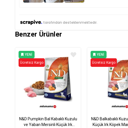
tarafından desteklenmektedir.
Benzer Ürünler
YENI
YENI
ÜRÜN
ÜRÜN
Ücretsiz Kargo
Ücretsiz Kargo
N&D Pumpkin Bal Kabaklı Kuzulu
N&D Balkabaklı Kuzu E
ve Yaban Mersinli Küçük Irk
Küçük Irk Köpek Ma