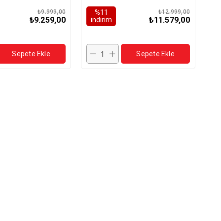
 Maması 11,4kg
11,4kg
₺9.999,00
%11
₺12.999,00
₺9.259,00
₺11.579,00
i̇ndirim
Sepete Ekle
Sepete Ekle