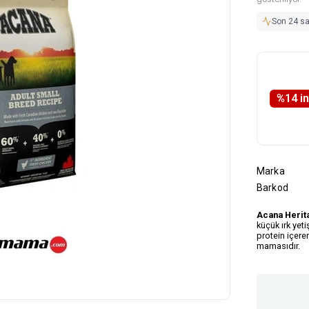
Son 24 s
%
14
i̇
Marka
Barkod
Acana Herita
küçük ırk yet
protein içere
mamasıdır.