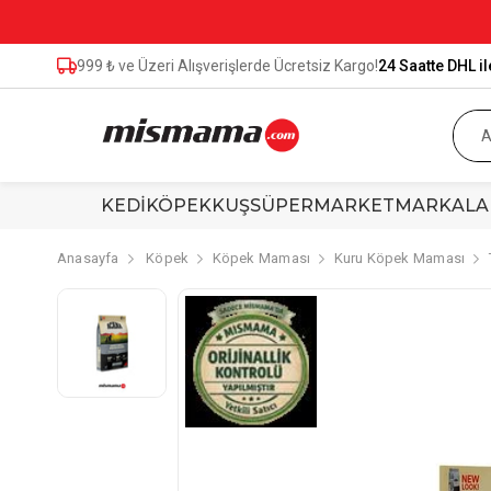
999 ₺ ve Üzeri Alışverişlerde Ücretsiz Kargo!
24 Saatte DHL il
KEDİ
KÖPEK
KUŞ
SÜPERMARKET
MARKALA
Anasayfa
Köpek
Köpek Maması
Kuru Köpek Maması