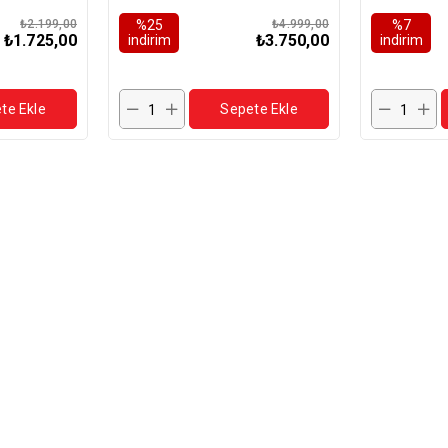
7 Kg
Köpek
₺2.199,00
%25
₺4.999,00
%7
₺1.725,00
₺3.750,00
i̇ndirim
i̇ndirim
te Ekle
Sepete Ekle