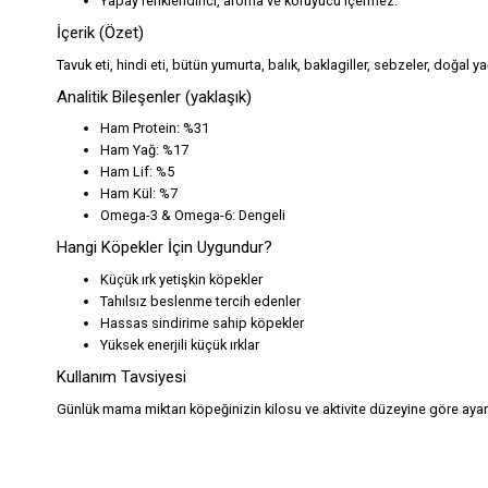
Yapay renklendirici, aroma ve koruyucu içermez.
İçerik (Özet)
Tavuk eti, hindi eti, bütün yumurta, balık, baklagiller, sebzeler, doğal ya
Analitik Bileşenler (yaklaşık)
Ham Protein: %31
Ham Yağ: %17
Ham Lif: %5
Ham Kül: %7
Omega-3 & Omega-6: Dengeli
Hangi Köpekler İçin Uygundur?
Küçük ırk yetişkin köpekler
Tahılsız beslenme tercih edenler
Hassas sindirime sahip köpekler
Yüksek enerjili küçük ırklar
Kullanım Tavsiyesi
Günlük mama miktarı köpeğinizin kilosu ve aktivite düzeyine göre aya