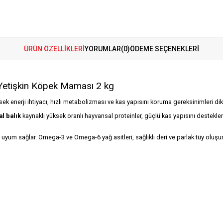
ÜRÜN ÖZELLIKLERI
YORUMLAR
(0)
ÖDEME SEÇENEKLERI
 Yetişkin Köpek Maması 2 kg
ksek enerji ihtiyacı, hızlı metabolizması ve kas yapısını koruma gereksinimleri dik
l balık
kaynaklı yüksek oranlı hayvansal proteinler, güçlü kas yapısını destekler
 uyum sağlar. Omega-3 ve Omega-6 yağ asitleri, sağlıklı deri ve parlak tüy oluş