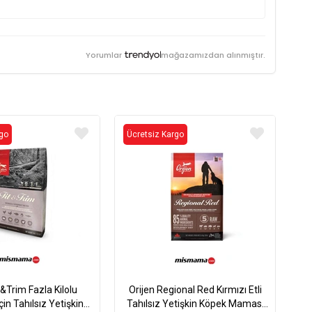
Yorumlar
mağazamızdan alınmıştır.
rgo
Ücretsiz Kargo
t&Trim Fazla Kilolu
Orijen Regional Red Kırmızı Etli
çin Tahılsız Yetişkin
Tahılsız Yetişkin Köpek Maması