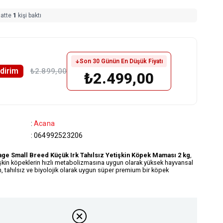
aatte
1
kişi baktı
Son 30 Günün En Düşük Fiyatı
ndirim
₺2.899,00
₺2.499,00
:
Acana
:
064992523206
ge Small Breed Küçük Irk Tahılsız Yetişkin Köpek Maması 2 kg
,
işkin köpeklerin hızlı metabolizmasına uygun olarak yüksek hayvansal
n, tahılsız ve biyolojik olarak uygun süper premium bir köpek