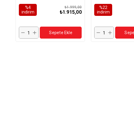
Tahılsız Yavru Köpek Maması
%4
₺1.999,00
%22
2,5kg
₺1.915,00
i̇ndirim
i̇ndirim
Sepete Ekle
Sepe