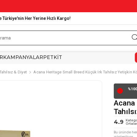
e Türkiye'nin Her Yerine Hızlı Kargo!
R
KAMPANYALAR
PETKİT
Tahılsız & Diyet
Acana Heritage Small Breed Küçük Irk Tahılsız Yetişkin
%100
🔴
Acana 
Tahıls
Katego
4.9
Ortala
Bu üründe he
gösteriliyor.