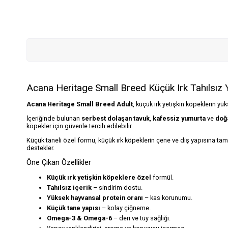
Acana Heritage Small Breed Küçük Irk Tahılsız
Acana Heritage Small Breed Adult
, küçük ırk yetişkin köpeklerin yü
İçeriğinde bulunan
serbest dolaşan tavuk
,
kafessiz yumurta
ve
doğa
köpekler için güvenle tercih edilebilir.
Küçük taneli özel formu, küçük ırk köpeklerin çene ve diş yapısına tam
destekler.
Öne Çıkan Özellikler
Küçük ırk yetişkin köpeklere özel
formül.
Tahılsız içerik
– sindirim dostu.
Yüksek hayvansal protein oranı
– kas korunumu.
Küçük tane yapısı
– kolay çiğneme.
Omega-3 & Omega-6
– deri ve tüy sağlığı.