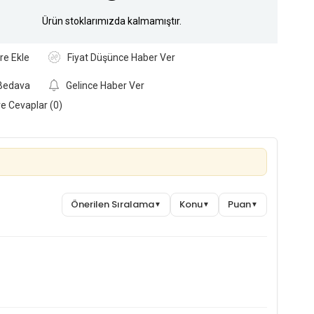
Ürün stoklarımızda kalmamıştır.
re Ekle
Fiyat Düşünce Haber Ver
Bedava
Gelince Haber Ver
ve Cevaplar (0)
Önerilen Sıralama
Konu
Puan
▼
▼
▼