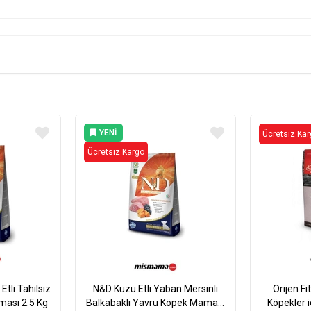
YENI
Ücretsiz Ka
ÜRÜN
Ücretsiz Kargo
tli Tahılsız
N&D Kuzu Etli Yaban Mersinli
Orijen Fi
ması 2.5 Kg
Balkabaklı Yavru Köpek Maması
Köpekler i