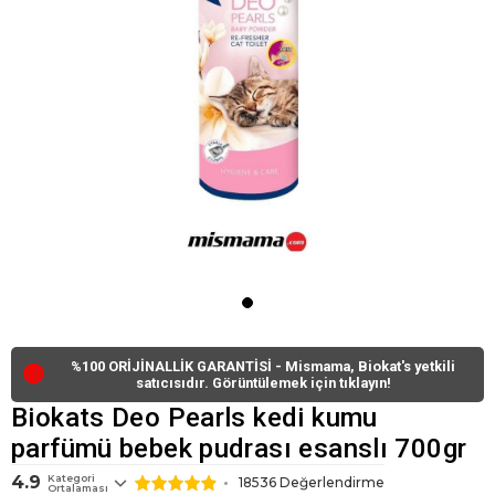
%100 ORİJİNALLİK GARANTİSİ - Mismama, Biokat's yetkili
🔴
satıcısıdır. Görüntülemek için tıklayın!
Biokats Deo Pearls kedi kumu
parfümü bebek pudrası esanslı 700gr
4.9
Kategori
18536
Değerlendirme
Ortalaması