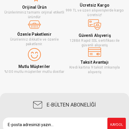
Ücretsiz Kargo
Orijinal Ürün
999 TL ve üzeri alışverişlerde kargo
Ürünleriminiz tamamı orijinal etiketli
ücretsiz!
üründür
Özenle Paketlenir
Güvenli Alışveriş
Ürünleriniz dikkatle ve özenle
128Bit Rapid SSL sertifikası ile
paketlenir.
güvenli alışveriş
Taksit Avantajı
Mutlu Müşteriler
Kredi kartına 9 taksit imkanıyla
%100 mutlu müşteriler mutlu dostlar
alışveriş
E-BÜLTEN ABONELİĞİ
KAYDOL