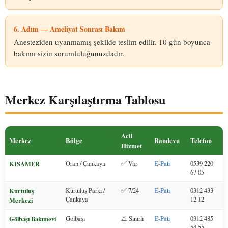
6. Adım — Ameliyat Sonrası Bakım
Anesteziden uyanmamış şekilde teslim edilir. 10 gün boyunca
bakımı sizin sorumluluğunuzdadır.
Merkez Karşılaştırma Tablosu
Acil
Merkez
Bölge
Randevu
Telefon
Hizmet
KISAMER
Oran / Çankaya
✅ Var
E-Pati
0539 220
67 05
Kurtuluş
Kurtuluş Parkı /
✅ 7/24
E-Pati
0312 433
Çankaya
12 12
Merkezi
Gölbaşı Bakımevi
Gölbaşı
⚠️ Sınırlı
E-Pati
0312 485
54 55