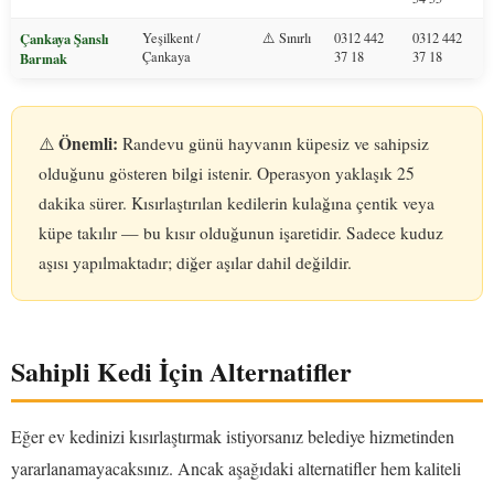
Çankaya Şanslı
Yeşilkent /
⚠️ Sınırlı
0312 442
0312 442
Çankaya
37 18
37 18
Barınak
Önemli:
⚠️
Randevu günü hayvanın küpesiz ve sahipsiz
olduğunu gösteren bilgi istenir. Operasyon yaklaşık 25
dakika sürer. Kısırlaştırılan kedilerin kulağına çentik veya
küpe takılır — bu kısır olduğunun işaretidir. Sadece kuduz
aşısı yapılmaktadır; diğer aşılar dahil değildir.
Sahipli Kedi İçin Alternatifler
Eğer ev kedinizi kısırlaştırmak istiyorsanız belediye hizmetinden
yararlanamayacaksınız. Ancak aşağıdaki alternatifler hem kaliteli