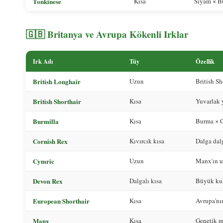
Tonkinese
Kısa
Siyam × Bu
🇬🇧 Britanya ve Avrupa Kökenli Irklar
Irk Adı
Tüy
Özellik
British Longhair
Uzun
British Sh
British Shorthair
Kısa
Yuvarlak y
Burmilla
Kısa
Burma × C
Cornish Rex
Kıvırcık kısa
Dalga dalg
Cymric
Uzun
Manx'ın u
Devon Rex
Dalgalı kısa
Büyük kula
European Shorthair
Kısa
Avrupa'nı
Manx
Kısa
Genetik m