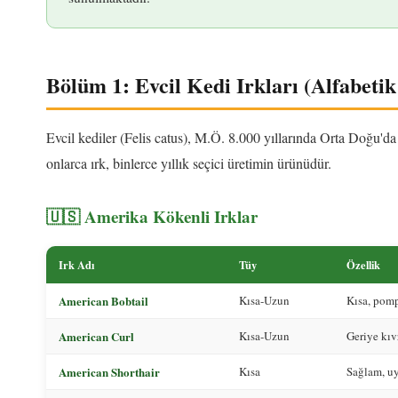
Bölüm 1: Evcil Kedi Irkları (Alfabeti
Evcil kediler (Felis catus), M.Ö. 8.000 yıllarında Orta Doğu'da 
onlarca ırk, binlerce yıllık seçici üretimin ürünüdür.
🇺🇸 Amerika Kökenli Irklar
Irk Adı
Tüy
Özellik
American Bobtail
Kısa-Uzun
Kısa, pom
American Curl
Kısa-Uzun
Geriye kıv
American Shorthair
Kısa
Sağlam, uy