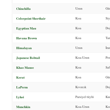
Chinchilla
Uzun
Güm
Colorpoint Shorthair
Kısa
Siy
Egyptian Mau
Kısa
Doğ
Havana Brown
Kısa
Tam
Himalayan
Uzun
İra
Japanese Bobtail
Kısa-Uzun
Po
Khao Manee
Kısa
Saf
Korat
Kısa
Güm
LaPerm
Kıvırcık
Doğ
Lykoi
Parsiyel tüylü
Kur
Munchkin
Kısa-Uzun
Kıs