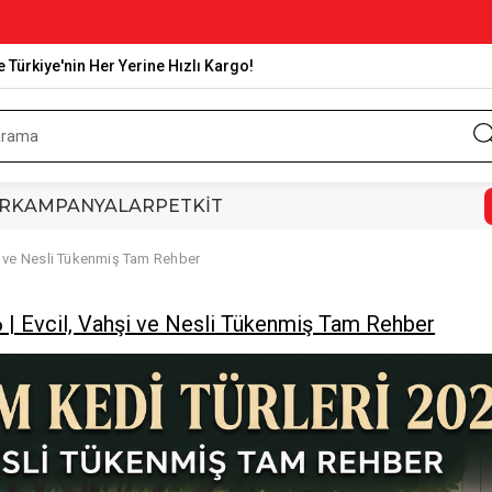
e Türkiye'nin Her Yerine Hızlı Kargo!
R
KAMPANYALAR
PETKİT
şi ve Nesli Tükenmiş Tam Rehber
 | Evcil, Vahşi ve Nesli Tükenmiş Tam Rehber