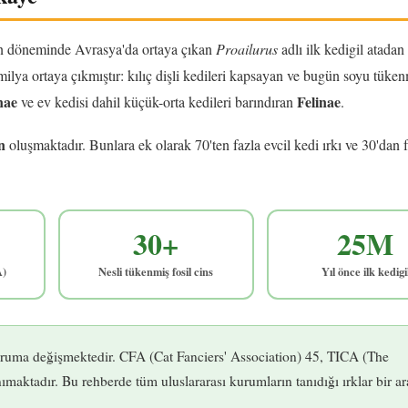
osen döneminde Avrasya'da ortaya çıkan
Proailurus
adlı ilk kedigil atadan
ilya ortaya çıkmıştır: kılıç dişli kedileri kapsayan ve bugün soyu tüken
nae
Felinae
ve ev kedisi dahil küçük-orta kedileri barındıran
.
n
oluşmaktadır. Bunlara ek olarak 70'ten fazla evcil kedi ırkı ve 30'dan f
30+
25M
A)
Nesli tükenmiş fosil cins
Yıl önce ilk kedigi
uruma değişmektedir. CFA (Cat Fanciers' Association) 45, TICA (The
ımaktadır. Bu rehberde tüm uluslararası kurumların tanıdığı ırklar bir a