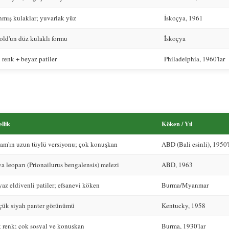
nmış kulaklar; yuvarlak yüz
İskoçya, 1961
old'un düz kulaklı formu
İskoçya
 renk + beyaz patiler
Philadelphia, 1960'lar
llik
Köken / Yıl
am'ın uzun tüylü versiyonu; çok konuşkan
ABD (Bali esinli), 1950'
a leoparı (Prionailurus bengalensis) melezi
ABD, 1963
az eldivenli patiler; efsanevi köken
Burma/Myanmar
çük siyah panter görünümü
Kentucky, 1958
 renk; çok sosyal ve konuşkan
Burma, 1930'lar