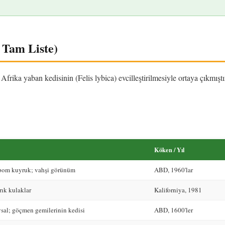
k Tam Liste)
Afrika yaban kedisinin (Felis lybica) evcilleştirilmesiyle ortaya çıkmışt
Köken / Yıl
pom kuyruk; vahşi görünüm
ABD, 1960'lar
rık kulaklar
Kaliforniya, 1981
sal; göçmen gemilerinin kedisi
ABD, 1600'ler