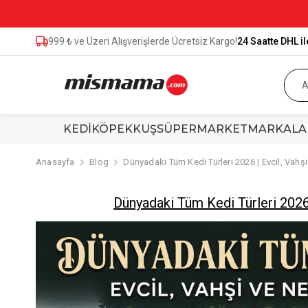
999 ₺ ve Üzeri Alışverişlerde Ücretsiz Kargo!
24 Saatte DHL il
KEDİ
KÖPEK
KUŞ
SÜPERMARKET
MARKALA
Anasayfa
Blog
Dünyadaki Tüm Kedi Türleri 2026 | Evcil, Vah
Dünyadaki Tüm Kedi Türleri 2026