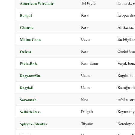
American Wirehair
Tel tüylü
Kıvırcık, 
Bengal
Kısa
Leopar des
Chausie
Kısa
Afrika saz 
Maine Coon
Uzun
En büyük e
Ocicat
Kısa
Ocelot ben
Pixie-Bob
Kısa-Uzun
Vaşak benz
Ragamuffin
Uzun
Ragdoll'un
Ragdoll
Uzun
Kucağa alı
Savannah
Kısa
Afrika ser
Selkirk Rex
Dalgalı
Koyun tüy
Sphynx (Sfenks)
Tüysüz
Neredeyse 