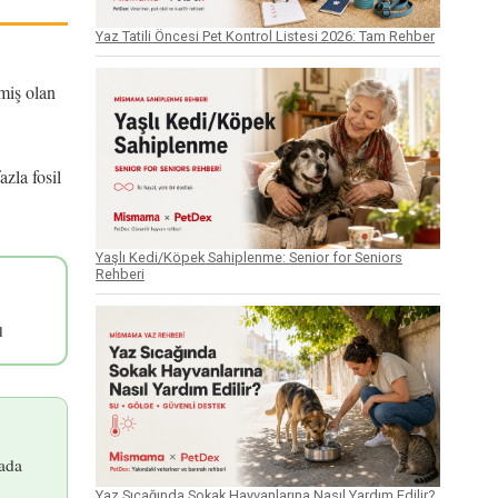
Yaz Tatili Öncesi Pet Kontrol Listesi 2026: Tam Rehber
miş olan
azla fosil
Yaşlı Kedi/Köpek Sahiplenme: Senior for Seniors
Rehberi
l
rada
Yaz Sıcağında Sokak Hayvanlarına Nasıl Yardım Edilir?