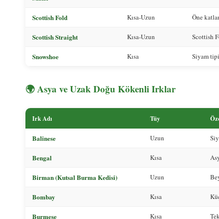
Scottish Fold
Kısa-Uzun
Öne katla
Scottish Straight
Kısa-Uzun
Scottish F
Snowshoe
Kısa
Siyam tipi
🌍 Asya ve Uzak Doğu Kökenli Irklar
Irk Adı
Tüy
Öze
Balinese
Uzun
Siy
Bengal
Kısa
Asy
Birman (Kutsal Burma Kedisi)
Uzun
Bey
Bombay
Kısa
Kü
Burmese
Kısa
Tek