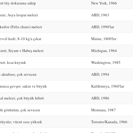
sert tüy dokusuna sahip
New York, 1966
eni; Asya leopar melezi
ABD, 1963
kedisi (Felis chaus) melezi
ABD, 1990'lar
vcil kedi; 8-10 kg'a çıkar
Maine, 1800'ler
zeri; Siyam × Habeş melezi
Michigan, 1964
eri; kısa kuyruk
Washington, 1985
 akrabası; çok sevecen
ABD, 1994
nınca gevşer; sakin ve büyük
Kaliforniya, 1960'lar
val melezi; çok büyük hibrit
ABD, 1986
lü görünüm; çok sevecen
Montana, 1987
tüysüz; vücut ısısı yüksek
Toronto/Kanada, 1966