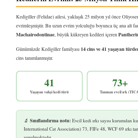
Kedigiller (Felidae) ailesi, yaklaşık 25 milyon yıl önce Oliy
evrimleşmiştir. Bu uzun evrim yolculuğu boyunca üç ana alt fam
Machairodontinae
Pantheri
, büyük kükreyen kedileri içeren
14 cins ve 41 yaşayan türde
Günümüzde Kedigiller familyası
cins tanımlanmıştır.
41
73+
Yaşayan vahşi kedi türü
Tanınan evcil ırk (TIC
Sınıflandırma notu:
🔬
Evcil kedi ırkı sayısı kurumdan k
International Cat Association) 73, FIFe 48, WCF 69 ırkı tan
sunulmaktadır.