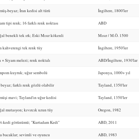
üş-beyaz; İran kedisi alt türü
İngiltere, 1800'ler
am tipi renk; 16 farklı renk noktası
ABD
al benekli tek ırk; Eski Mısır kökenli
Mısır / M.Ö. 1500
 kahverengi tek renk tüy
İngiltere, 1950'ler
n × Siyam melezi; renk noktalı
ABD/İngiltere, 1930'lar
mpom kuyruk; uğur sembolü
Japonya, 1000+ yıl
 beyaz; farklı renk gözlü olabilir
Tayland, 1350'ler
üşi mavi; Tayland'ın uğur kedisi
Tayland, 1350'ler
al mutasyon; kıvırcık uzun tüy
Oregon, 1982
t-kedi görünümü; "Kurtadam Kedi"
ABD, 2011
a bacaklar; sevimli ve oyuncu
ABD, 1983