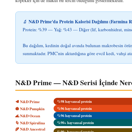
köpekler için de makul bir tercih olduğunu göstermektedir.
N&D Prime'da Protein Kalorisi Dağılımı (Farmina 
🔬
Protein: %39 — Yağ: %43 — Diğer (lif, karbonhidrat, min
Bu dağılım, kedinin doğal avında bulunan makrobesin örün
sunmaktadır. PMC'nin aktardığına göre evcil kedi, vahşi at
N&D Prime — N&D Serisi İçinde Ner
🥩 N&D Prime
%98 hayvansal protein
🎃 N&D Pumpkin
%96 hayvansal protein
🌊 N&D Ocean
%96 hayvansal protein
🌀 N&D Spirulina
%90+ hayvansal protein
🌾 N&D Ancestral
%90+ hayvansal protein