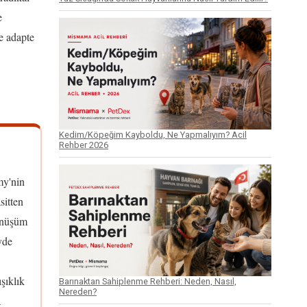
e
e adapte
Kedim/Köpeğim Kayboldu, Ne Yapmalıyım? Acil
Rehber 2026
y'nin
sitten
önüşüm
yde
şıklık
Barınaktan Sahiplenme Rehberi: Neden, Nasıl,
Nereden?
a