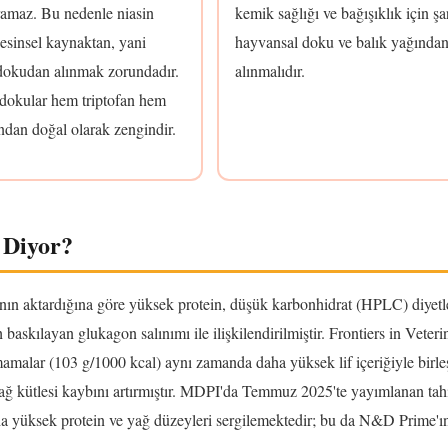
ıramaz. Bu nedenle niasin
kemik sağlığı ve bağışıklık için şar
esinsel kaynaktan, yani
hayvansal doku ve balık yağında
dokudan alınmak zorundadır.
alınmalıdır.
dokular hem triptofan hem
ından doğal olarak zengindir.
 Diyor?
ın aktardığına göre yüksek protein, düşük karbonhidrat (HPLC) diyetl
askılayan glukagon salınımı ile ilişkilendirilmiştir. Frontiers in Veteri
amalar (103 g/1000 kcal) aynı zamanda daha yüksek lif içeriğiyle birle
yağ kütlesi kaybını artırmıştır. MDPI'da Temmuz 2025'te yayımlanan tahı
daha yüksek protein ve yağ düzeyleri sergilemektedir; bu da N&D Prime'ı