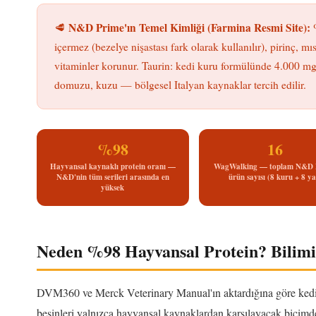
N&D Prime'ın Temel Kimliği (Farmina Resmi Site):
🥩
%
içermez (bezelye nişastası fark olarak kullanılır), pirinç,
vitaminler korunur. Taurin: kedi kuru formülünde 4.000 mg
domuzu, kuzu — bölgesel Italyan kaynaklar tercih edilir.
%98
16
Hayvansal kaynaklı protein oranı —
WagWalking — toplam N&D 
N&D'nin tüm serileri arasında en
ürün sayısı (8 kuru + 8 ya
yüksek
Neden %98 Hayvansal Protein? Bilim
DVM360 ve Merck Veterinary Manual'ın aktardığına göre kediler,
besinleri yalnızca hayvansal kaynaklardan karşılayacak biçimde