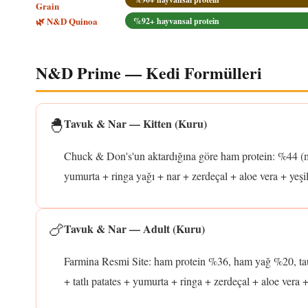
Grain
🌿 N&D Quinoa
%92+ hayvansal protein
N&D Prime — Kedi Formülleri
🐣
Tavuk & Nar — Kitten (Kuru)
Chuck & Don's'un aktardığına göre ham protein: %44 (m
yumurta + ringa yağı + nar + zerdeçal + aloe vera + ye
🍗
Tavuk & Nar — Adult (Kuru)
Farmina Resmi Site: ham protein %36, ham yağ %20, tau
+ tatlı patates + yumurta + ringa + zerdeçal + aloe vera +