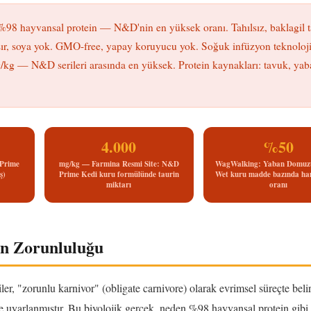
98 hayvansal protein — N&D'nin en yüksek oranı. Tahılsız, baklagil t
 mısır, soya yok. GMO-free, yapay koruyucu yok. Soğuk infüzyon teknoloji
/kg — N&D serileri arasında en yüksek. Protein kaynakları: tavuk, yab
4.000
%50
Prime
mg/kg — Farmina Resmi Site: N&D
WagWalking: Yaban Domuz
ş)
Prime Kedi kuru formülünde taurin
Wet kuru madde bazında ha
miktarı
oranı
in Zorunluluğu
 "zorunlu karnivor" (obligate carnivore) olarak evrimsel süreçte belir
 uyarlanmıştır. Bu biyolojik gerçek, neden %98 hayvansal protein gibi 