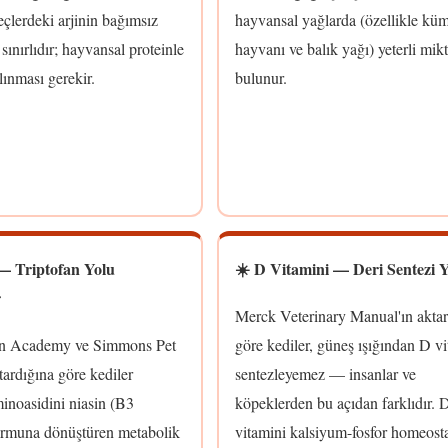
reçlerdeki arjinin bağımsız
hayvansal yağlarda (özellikle kü
sınırlıdır; hayvansal proteinle
hayvanı ve balık yağı) yeterli mik
ınması gerekir.
bulunur.
 — Triptofan Yolu
☀️ D Vitamini — Deri Sentezi 
r
Merck Veterinary Manual'ın aktar
in Academy ve Simmons Pet
göre kediler, güneş ışığından D v
ardığına göre kediler
sentezleyemez — insanlar ve
minoasidini niasin (B3
köpeklerden bu açıdan farklıdır. 
formuna dönüştüren metabolik
vitamini kalsiyum-fosfor homeosta