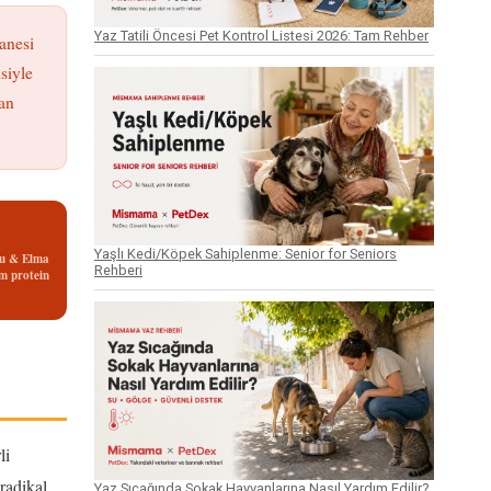
Yaz Tatili Öncesi Pet Kontrol Listesi 2026: Tam Rehber
anesi
siyle
an
Yaşlı Kedi/Köpek Sahiplenme: Senior for Seniors
u & Elma
Rehberi
m protein
li
radikal
Yaz Sıcağında Sokak Hayvanlarına Nasıl Yardım Edilir?