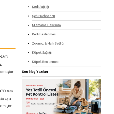
Kedi Sağlığı
Şehir Rehberleri
Mismama Hakkında
Kedi Beslenmesi
Zoonoz & Halk Sağlığı
Köpek Sağlığı
üm N&D
Köpek Beslenmesi
r.
kumuştur
Son Blog Yazıları
AFCO tam
çin ayrı
amıştır.