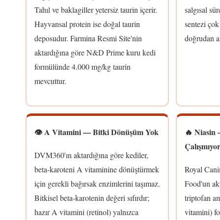
Tahıl ve baklagiller yetersiz taurin içerir.
salgısal sü
Hayvansal protein ise doğal taurin
sentezi çok 
deposudur. Farmina Resmi Site'nin
doğrudan al
aktardığına göre N&D Prime kuru kedi
formülünde 4.000 mg/kg taurin
mevcuttur.
👁️ A Vitamini — Bitki Dönüşüm Yok
🔥 Niasin
Çalışmıyo
DVM360'ın aktardığına göre kediler,
beta-karoteni A vitaminine dönüştürmek
Royal Can
için gerekli bağırsak enzimlerini taşımaz.
Food'un akt
Bitkisel beta-karotenin değeri sıfırdır;
triptofan a
hazır A vitamini (retinol) yalnızca
vitamini) 