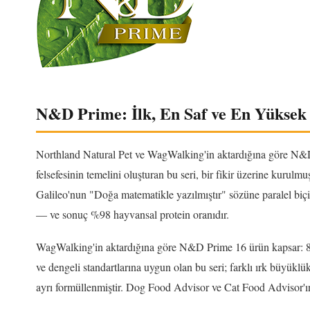
N&D Prime: İlk, En Saf ve En Yüksek 
Northland Natural Pet ve WagWalking'in aktardığına göre N&D 
felsefesinin temelini oluşturan bu seri, bir fikir üzerine kurulm
Galileo'nun "Doğa matematikle yazılmıştır" sözüne paralel bi
— ve sonuç %98 hayvansal protein oranıdır.
WagWalking'in aktardığına göre N&D Prime 16 ürün kapsar: 
ve dengeli standartlarına uygun olan bu seri; farklı ırk büyüklük
ayrı formüllenmiştir. Dog Food Advisor ve Cat Food Advisor'ın 