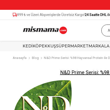
999 ₺ ve Üzeri Alışverişlerde Ücretsiz Kargo!
24 Saatte DHL il
KEDİ
KÖPEK
KUŞ
SÜPERMARKET
MARKALA
Anasayfa
Blog
N&D Prime Serisi: %98 Hayvansal Protein ile
N&D Prime Serisi: %98