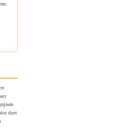
ttır;
n
eri
nary
ştiğinde
lsız diyet
n