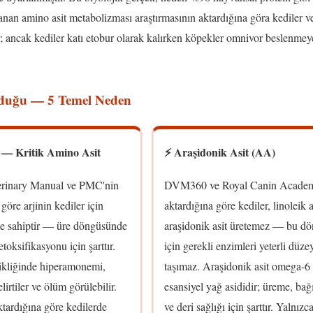
anan amino asit metabolizması araştırmasının aktardığına göra kediler v
 ancak kediler katı etobur olarak kalırken köpekler omnivor beslenmey
lduğu — 5 Temel Neden
n — Kritik Amino Asit
⚡ Araşidonik Asit (AA)
rinary Manual ve PMC'nin
DVM360 ve Royal Canin Academ
göre arjinin kediler için
aktardığına göre kediler, linoleik a
me sahiptir — üre döngüsünde
araşidonik asit üretemez — bu d
oksifikasyonu için şarttır.
için gerekli enzimleri yeterli düze
sikliğinde hiperamonemi,
taşımaz. Araşidonik asit omega-6
lirtiler ve ölüm görülebilir.
esansiyel yağ asididir; üreme, bağı
tardığına göre kedilerde
ve deri sağlığı için şarttır. Yalnızc