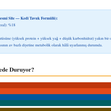
Resmi Site — Kedi Tavuk Formülü):
eral): %18
tüsüne (yüksek protein + yüksek yağ + düşük karbonhidrat) yakın bir 
asının av bazlı diyetine metabolik olarak hâlâ uyarlanmış durumda.
ede Duruyor?