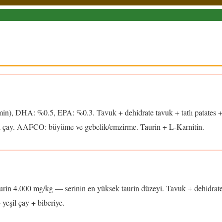
in), DHA: %0.5, EPA: %0.3. Tavuk + dehidrate tavuk + tatlı patates 
şil çay. AAFCO: büyüme ve gebelik/emzirme. Taurin + L-Karnitin.
rin 4.000 mg/kg — serinin en yüksek taurin düzeyi. Tavuk + dehidrat
 yeşil çay + biberiye.