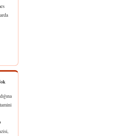
mes
tarda
Yok
dığına
itamini
D
zisi,