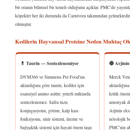
bir oranın bilimsel bir temeli olduğunu açıklar. PMC'de yayıml
köpekler her iki durumda da Carnivora takımından gelmektedir;
olmuştur.
Kedilerin Hayvansal Proteine Neden Muhtaç O
💊 Taurin — Sentezlenemiyor
🔴 Arjini
DVM360 ve Simmons Pet Food'un
Merck Vete
aktardığına göre taurin, kediler için
aktardığına 
esansiyel amino asittir; yeterli miktarda
kritik öne
sentezlenemez. Safra tuzu
amonyak det
konjugasyonu, görme, kalp kası
Arjinin ek
fonksiyonu, sinir sistemi, üreme ve
nörolojik be
bağışıklık sistemi için hayati önem taşır.
PMC'nin ak