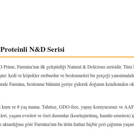
Proteinli N&D Serisi
Prime, Farmina'nın ilk geliştirdiği Natural & Delicious serisidir. T
uştur: kedi ve köpekler etoburdur ve beslenmeleri bu gerçeği yansıtmalıdı
çimde Farmina, beslenme bilimini geriye giderek doğanın kendisinden o
8 kuru ve 8 yaş mama. Tahılsız, GDO-free, yapay koruyucusuz ve A
leri, yaşam evreleri ve özel durumlar (kısırlaştırılmış, hamile-emziren) i
aktardığına göre Farmina'nın bu ürün hatları hiçbir geri çağırma yaşam