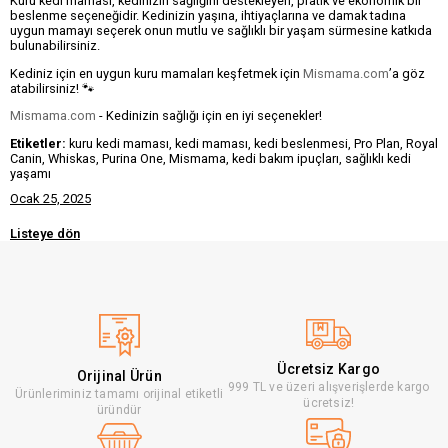
Kuru kedi maması, kedinizin sağlığını destekleyen, pratik ve ekonomik bir
beslenme seçeneğidir. Kedinizin yaşına, ihtiyaçlarına ve damak tadına
uygun mamayı seçerek onun mutlu ve sağlıklı bir yaşam sürmesine katkıda
bulunabilirsiniz.
Kediniz için en uygun kuru mamaları keşfetmek için
Mismama.com
’a göz
atabilirsiniz! 🐾
Mismama.com
- Kedinizin sağlığı için en iyi seçenekler!
Etiketler:
kuru kedi maması, kedi maması, kedi beslenmesi, Pro Plan, Royal
Canin, Whiskas, Purina One, Mismama, kedi bakım ipuçları, sağlıklı kedi
yaşamı
Ocak 25, 2025
Listeye dön
Ücretsiz Kargo
Orijinal Ürün
999 TL ve üzeri alışverişlerde kargo
Ürünleriminiz tamamı orijinal etiketli
ücretsiz!
üründür