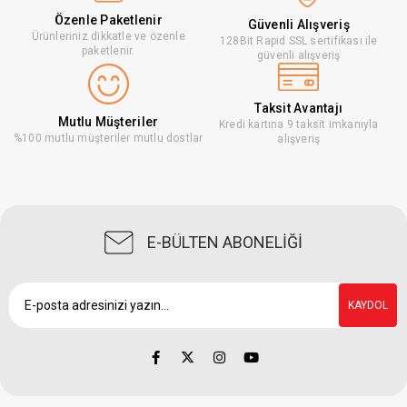
Özenle Paketlenir
Güvenli Alışveriş
Ürünleriniz dikkatle ve özenle
128Bit Rapid SSL sertifikası ile
paketlenir.
güvenli alışveriş
Taksit Avantajı
Mutlu Müşteriler
Kredi kartına 9 taksit imkanıyla
%100 mutlu müşteriler mutlu dostlar
alışveriş
E-BÜLTEN ABONELİĞİ
KAYDOL