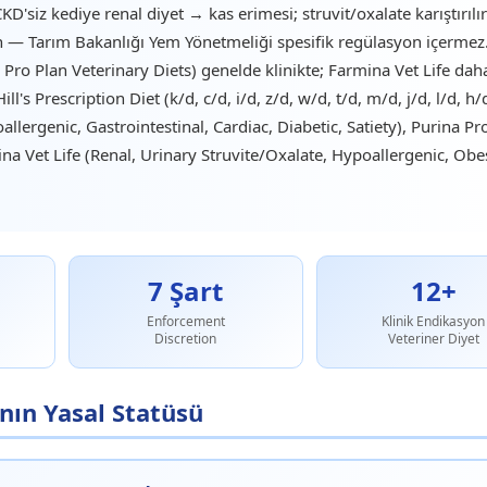
KD'siz kediye renal diyet → kas erimesi; struvit/oxalate karıştırılı
n — Tarım Bakanlığı Yem Yönetmeliği spesifik regülasyon içermez
Pro Plan Veterinary Diets) genelde klinikte; Farmina Vet Life dah
ill's Prescription Diet (k/d, c/d, i/d, z/d, w/d, t/d, m/d, j/d, l/d, h/
llergenic, Gastrointestinal, Cardiac, Diabetic, Satiety), Purina Pr
na Vet Life (Renal, Urinary Struvite/Oxalate, Hypoallergenic, Obe
7 Şart
12+
Enforcement
Klinik Endikasyon
Discretion
Veteriner Diyet
nın Yasal Statüsü