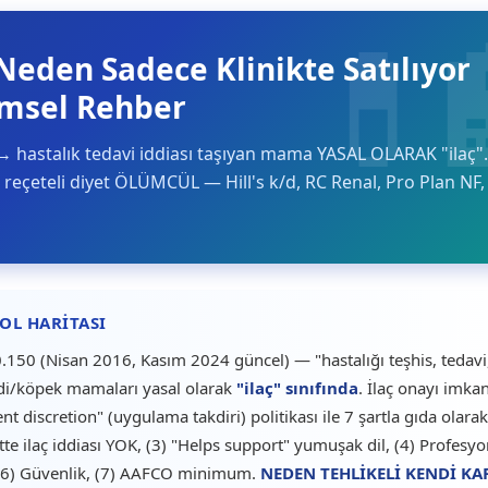
Neden Sadece Klinikte Satılıyor
imsel Rehber
" → hastalık tedavi iddiası taşıyan mama YASAL OLARAK "ilaç".
 reçeteli diyet ÖLÜMCÜL — Hill's k/d, RC Renal, Pro Plan NF,
OL HARITASI
50 (Nisan 2016, Kasım 2024 güncel) — "hastalığı teşhis, tedavi
edi/köpek mamaları yasal olarak
"ilaç" sınıfında
. İlaç onayı imkan
nt discretion" (uygulama takdiri) politikası ile 7 şartla gıda olarak
kette ilaç iddiası YOK, (3) "Helps support" yumuşak dil, (4) Profesyo
, (6) Güvenlik, (7) AAFCO minimum.
NEDEN TEHLİKELİ KENDİ KA