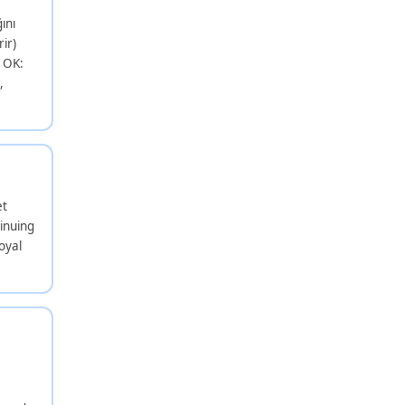
ını
rir)
r OK:
,
et
inuing
oyal