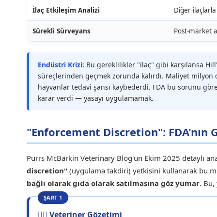
İlaç Etkileşim Analizi
Diğer ilaçlarla
Sürekli Sürveyans
Post-market 
Endüstri Krizi:
Bu gereklilikler "ilaç" gibi karşılansa Hil
süreçlerinden geçmek zorunda kalırdı. Maliyet milyon dol
hayvanlar tedavi şansı kaybederdi. FDA bu sorunu gör
karar verdi — yasayı uygulamamak.
"Enforcement Discretion": FDA'nın Gr
Purrs McBarkin Veterinary Blog'un Ekim 2025 detaylı an
discretion"
(uygulama takdiri) yetkisini kullanarak bu ma
bağlı olarak gıda olarak satılmasına göz yumar
. Bu
ŞART 1
👨‍⚕️ Veteriner Gözetimi