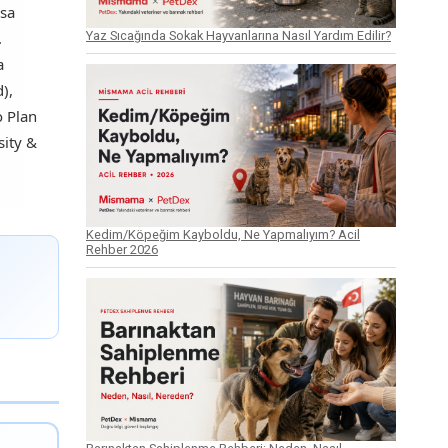
rsa
Yaz Sıcağında Sokak Hayvanlarına Nasıl Yardım Edilir?
.
a
d),
o Plan
sity &
Kedim/Köpeğim Kayboldu, Ne Yapmalıyım? Acil
Rehber 2026