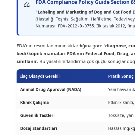
FDA Compliance Policy Guide Section 
"Labeling and Marketing of Dog and Cat Food Di
(Hastalığı Teşhis, Sağaltım, Hafifletme, Tedavi 
Numarası:
. İlk taslak 2012, f
FDA-2012-D-0755
FDA'nın resmi tanımının aktardığına göre
"diagnose, cur
kedi/köpek mamaları FDA'nın Federal Food, Drug, an
sınıflanır
. Bu yasal sınıflandırma çok güçlü sonuçlar doğ
İlaç Olsaydı Gerekli
Pratik Sonuç
Animal Drug Approval (NADA)
Yeni hayvan i
Klinik Çalışma
Etkinlik kanıtı,
Güvenlik Testleri
Toksisite, yan
Dozaj Standartları
Hassas mg/kg