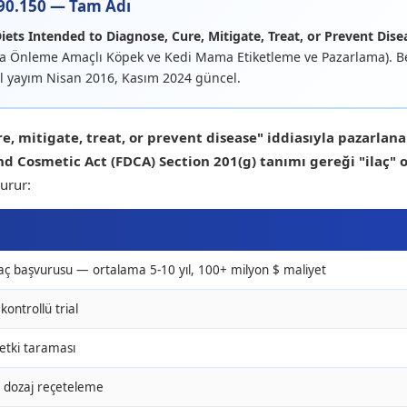
690.150 — Tam Adı
ets Intended to Diagnose, Cure, Mitigate, Treat, or Prevent Dise
veya Önleme Amaçlı Köpek ve Kedi Mama Etiketleme ve Pazarlama). B
inal yayım Nisan 2016, Kasım 2024 güncel.
e, mitigate, treat, or prevent disease" iddiasıyla pazarlan
d Cosmetic Act (FDCA) Section 201(g) tanımı gereği "ilaç" 
urur:
laç başvurusu — ortalama 5-10 yıl, 100+ milyon $ maliyet
 kontrollü trial
 etki taraması
 dozaj reçeteleme