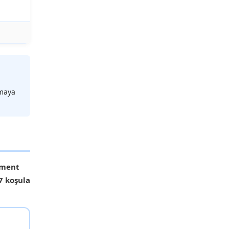
amaya
ement
7 koşula