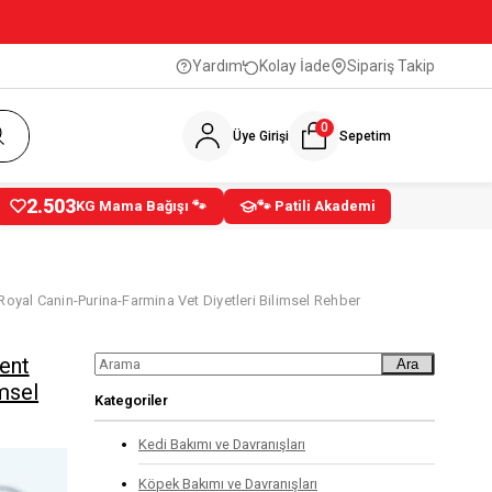
Yardım
Kolay İade
Sipariş Takip
0
Üye Girişi
Sepetim
2.503
KG Mama Bağışı 🐾
🐾 Patili Akademi
oyal Canin-Purina-Farmina Vet Diyetleri Bilimsel Rehber
ent
Ara
imsel
Kategoriler
Kedi Bakımı ve Davranışları
Köpek Bakımı ve Davranışları