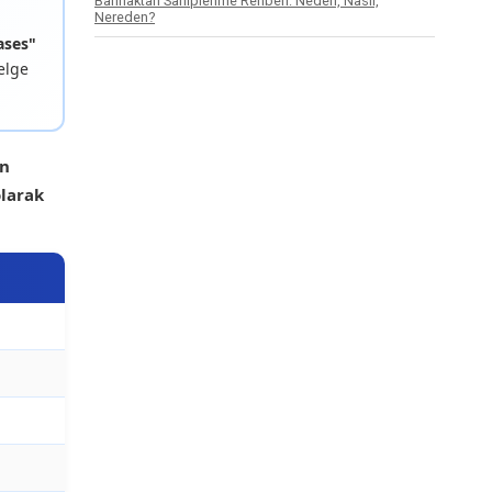
Barınaktan Sahiplenme Rehberi: Neden, Nasıl,
Nereden?
ases"
elge
an
olarak