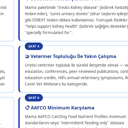
nslı
Mama paketinde "treats kidney disease" (böbrek hastalığ
tın
tedavi eder), "cures urinary stones" (idrar taşlarını iyileşti
gibi DİREKT tedavi iddiası kullanılamaz. Yumuşak ifadele
"helps support kidney health" (böbrek sağlığını destekler)
"specially formulated for".
ŞART 4
🤝 Veteriner Topluluğu İle Yakın Çalışma
Üretici veteriner topluluk ile sürekli iletişimde olmalı — v
ls,
education, conferences, peer-reviewed publications, cont
yal
education credits. Hill's annual veterinary symposiums, R
ar.
Canin Vet Webinars bu kategoride.
ŞART 6
📋 AAFCO Minimum Karşılama
Mama AAFCO Cat/Dog Food Nutrient Profiles minimum
.
standartlarını veya "intermittent feeding only" istisnası