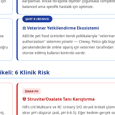
için
karşılamalı. Ancak terapötik diyetler çoğunlukla complet
balanced ama spesifik hastalık için optimize.
ŞART 8 (BONUS)
⚖️ Veteriner Yetkilendirme Ekosistemi
rsa
ABD'de pet food üreticileri kendi politikalarıyla "veterina
,
authorization" sistemini yönetir — Chewy, Petco gibi büy
doğru
perakendecilerde online sipariş için veteriner tarafından
otorize edilmiş kullanıcı kontrolü vardır.
eli: 6 Klinik Risk
İDRAR PH
💀 Struvite/Oxalate Tanı Karıştırma
Hill's c/d Multicare ve RC Urinary S/O struvit kristali çözm
i),
idrar pH'ı düşürür (asit, pH 6-6.5). Eğer kedinin gerçek s