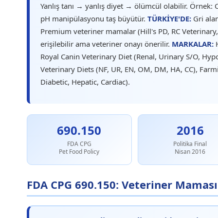
Yanlış tanı → yanlış diyet → ölümcül olabilir. Örnek: C
pH manipülasyonu taş büyütür.
TÜRKİYE'DE:
Gri ala
Premium veteriner mamalar (Hill's PD, RC Veterinary, 
erişilebilir ama veteriner onayı önerilir.
MARKALAR:
H
Royal Canin Veterinary Diet (Renal, Urinary S/O, Hypoa
Veterinary Diets (NF, UR, EN, OM, DM, HA, CC), Farmi
Diabetic, Hepatic, Cardiac).
690.150
2016
FDA CPG
Politika Final
Pet Food Policy
Nisan 2016
FDA CPG 690.150: Veteriner Maması