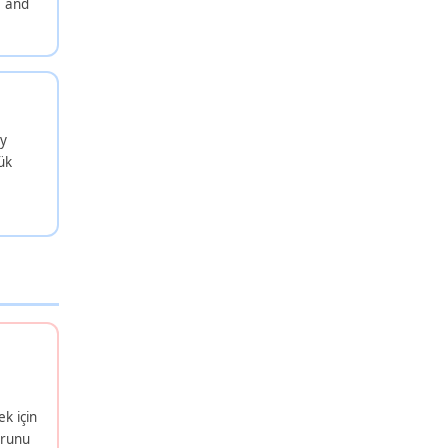
e and
ry
ük
ek için
orunu