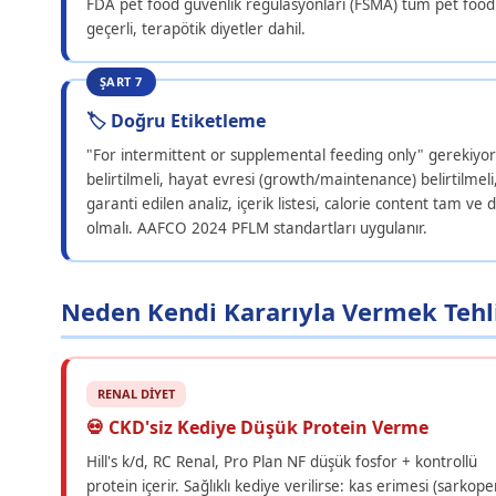
FDA pet food güvenlik regülasyonları (FSMA) tüm pet food 
geçerli, terapötik diyetler dahil.
ŞART 7
🏷️ Doğru Etiketleme
"For intermittent or supplemental feeding only" gerekiyo
belirtilmeli, hayat evresi (growth/maintenance) belirtilmeli
garanti edilen analiz, içerik listesi, calorie content tam ve 
olmalı. AAFCO 2024 PFLM standartları uygulanır.
Neden Kendi Kararıyla Vermek Tehlik
RENAL DİYET
💀 CKD'siz Kediye Düşük Protein Verme
Hill's k/d, RC Renal, Pro Plan NF düşük fosfor + kontrollü
protein içerir. Sağlıklı kediye verilirse: kas erimesi (sarkopen