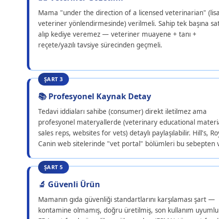
Mama "under the direction of a licensed veterinarian" (lisa
veteriner yönlendirmesinde) verilmeli. Sahip tek başına sa
alıp kediye veremez — veteriner muayene + tanı +
reçete/yazılı tavsiye sürecinden geçmeli.
ŞART 3
📚 Profesyonel Kaynak Detay
Tedavi iddiaları sahibe (consumer) direkt iletilmez ama
profesyonel materyallerde (veterinary educational materia
sales reps, websites for vets) detaylı paylaşılabilir. Hill's, Ro
Canin web sitelerinde "vet portal" bölümleri bu sebepten v
ŞART 5
🔬 Güvenli Ürün
Mamanın gıda güvenliği standartlarını karşılaması şart —
kontamine olmamış, doğru üretilmiş, son kullanım uyumlu