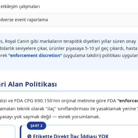
 etkileşim çalışmaları
adverse event raporlama
l's, Royal Canin gibi markaların terapötik diyetleri yıllar süren onay
arlık seviyelere çıkar, ürünler piyasaya 5-10 yıl geç çıkardı, hasta
erek
"enforcement discretion"
(uygulama takdiri) politikası uygul
i Alan Politikası
alizi ve FDA CPG 690.150'nin orijinal metnine göre FDA
"enforc
maları teknik olarak "ilaç" sınıflandırması ile yasaklamak yerine
, yasayı yok saymak değil — esnek yorumlamak.
ŞART 2
🚫 Etikette Direkt İlaç İddiası YOK