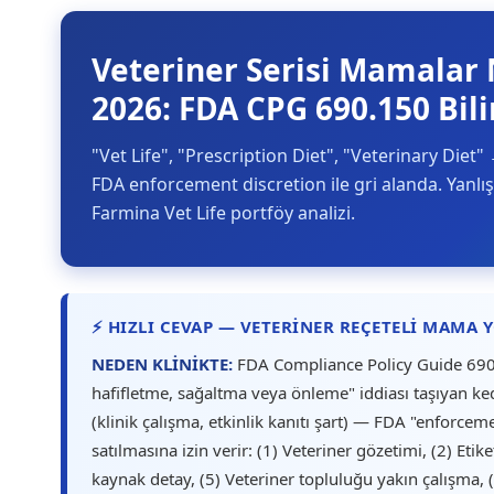
Veteriner Serisi Mamalar 
2026: FDA CPG 690.150 Bil
"Vet Life", "Prescription Diet", "Veterinary Diet
FDA enforcement discretion ile gri alanda. Yanlış
Farmina Vet Life portföy analizi.
⚡ HIZLI CEVAP — VETERINER REÇETELI MAMA Y
NEDEN KLİNİKTE:
FDA Compliance Policy Guide 690.1
hafifletme, sağaltma veya önleme" iddiası taşıyan k
(klinik çalışma, etkinlik kanıtı şart) — FDA "enforceme
satılmasına izin verir: (1) Veteriner gözetimi, (2) Eti
kaynak detay, (5) Veteriner topluluğu yakın çalışma