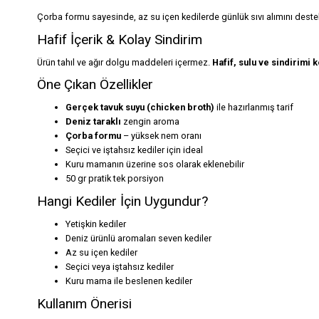
Çorba formu sayesinde, az su içen kedilerde günlük sıvı alımını destekl
Hafif İçerik & Kolay Sindirim
Ürün tahıl ve ağır dolgu maddeleri içermez.
Hafif, sulu ve sindirimi k
Öne Çıkan Özellikler
Gerçek tavuk suyu (chicken broth)
ile hazırlanmış tarif
Deniz taraklı
zengin aroma
Çorba formu
– yüksek nem oranı
Seçici ve iştahsız kediler için ideal
Kuru mamanın üzerine sos olarak eklenebilir
50 gr pratik tek porsiyon
Hangi Kediler İçin Uygundur?
Yetişkin kediler
Deniz ürünlü aromaları seven kediler
Az su içen kediler
Seçici veya iştahsız kediler
Kuru mama ile beslenen kediler
Kullanım Önerisi