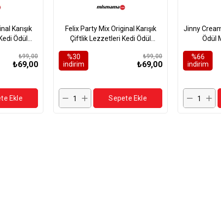
inal Karışık
Felix Party Mix Original Karışık
Jinny Creamy
Kedi Ödül
Çiftlik Lezzetleri Kedi Ödül
Ödül 
gr
Maması 60gr
₺99,00
%30
₺99,00
%66
₺69,00
₺69,00
i̇ndirim
i̇ndirim
te Ekle
Sepete Ekle