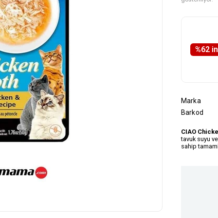
%
62
i̇
Marka
Barkod
CIAO Chicken
tavuk suyu v
sahip tamamla