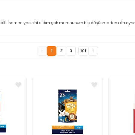
 bitti hemen yenisini aldım çok memnunum hiç düşünmeden alın ayrıc
...
‹
1
2
3
101
›