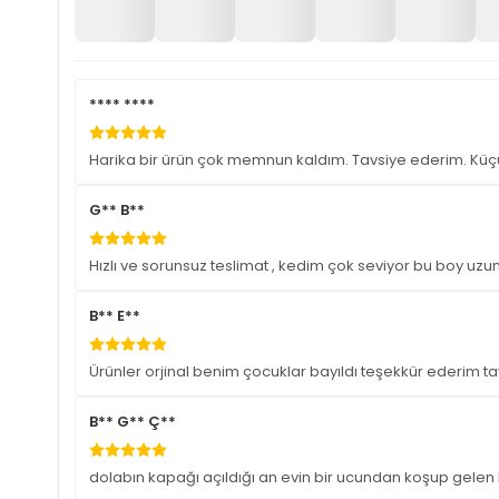
**** ****
Harika bir ürün çok memnun kaldım. Tavsiye ederim. Kü
G** B**
Hızlı ve sorunsuz teslimat , kedim çok seviyor bu boy uzu
B** E**
Ürünler orjinal benim çocuklar bayıldı teşekkür ederim 
B** G** Ç**
dolabın kapağı açıldığı an evin bir ucundan koşup gelen ke