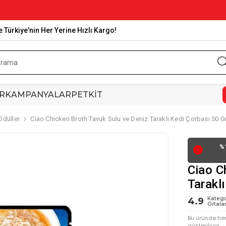
e Türkiye'nin Her Yerine Hızlı Kargo!
R
KAMPANYALAR
PETKİT
Ödüller
Ciao Chicken Broth Tavuk Sulu ve Deniz Taraklı Kedi Çorbası 50 G
%
🔴
Ciao C
Tarakl
Katego
4.9
Ortala
Bu üründe he
gösteriliyor.