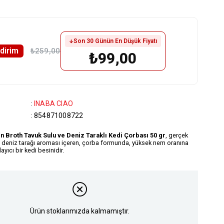
Son 30 Günün En Düşük Fiyatı
ndirim
₺259,00
₺99,00
:
INABA CIAO
:
854871008722
 Broth Tavuk Sulu ve Deniz Taraklı Kedi Çorbası 50 gr
, gerçek
e deniz tarağı aroması içeren, çorba formunda, yüksek nem oranına
yıcı bir kedi besinidir.
Ürün stoklarımızda kalmamıştır.