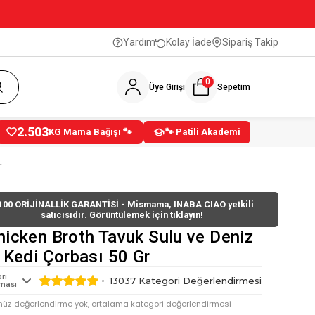
Yardım
Kolay İade
Sipariş Takip
0
Üye Girişi
Sepetim
2.503
KG Mama Bağışı 🐾
🐾 Patili Akademi
r
100 ORİJİNALLİK GARANTİSİ - Mismama, INABA CIAO yetkili
satıcısıdır. Görüntülemek için tıklayın!
hicken Broth Tavuk Sulu ve Deniz
ı Kedi Çorbası 50 Gr
ri
13037
Kategori Değerlendirmesi
ması
nüz değerlendirme yok, ortalama kategori değerlendirmesi