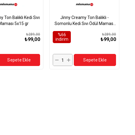
 Ton Balıklı Kedi Sıvı
Jinny Creamy Ton Balıklı -
Maması 5x15 gr
Somonlu Kedi Sıvı Ödül Maması
5x15 gr
₺289,00
%66
₺289,00
₺99,00
₺99,00
i̇ndirim
Sepete Ekle
Sepete Ekle