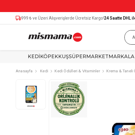
999 ₺ ve Üzeri Alışverişlerde Ücretsiz Kargo!
24 Saatte DHL il
KEDİ
KÖPEK
KUŞ
SÜPERMARKET
MARKALA
Anasayfa
Kedi
Kedi Ödülleri & Vitaminler
Krema & Taneli 