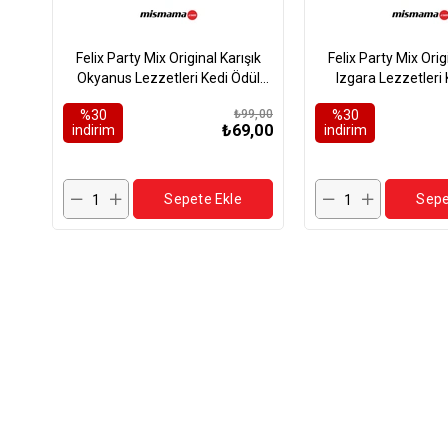
Felix Party Mix Original Karışık
Felix Party Mix Orig
Okyanus Lezzetleri Kedi Ödül
Izgara Lezzetleri 
Maması 60gr
Maması 60
%30
₺99,00
%30
₺69,00
i̇ndirim
i̇ndirim
Sepete Ekle
Sepe