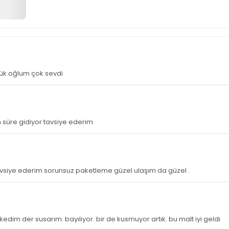
çük oğlum çok sevdi
n süre gidiyor tavsiye ederim
tavsiye ederim sorunsuz paketleme güzel ulaşım da güzel .
dim der susarım. bayılıyor. bir de kusmuyor artık. bu malt iyi geldi