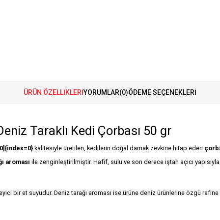
ÜRÜN ÖZELLIKLERI
YORUMLAR
(0)
ÖDEME SEÇENEKLERI
eniz Taraklı Kedi Çorbası 50 gr
0]{index=0}
kalitesiyle üretilen, kedilerin doğal damak zevkine hitap eden
çorb
ğı aroması
ile zenginleştirilmiştir. Hafif, sulu ve son derece iştah açıcı yapısıyla 
eyici bir et suyudur. Deniz tarağı aroması ise ürüne deniz ürünlerine özgü rafine