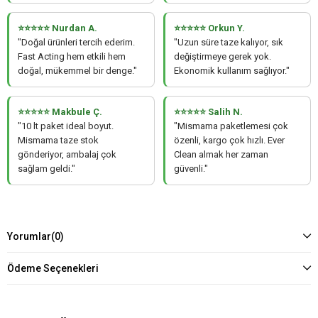
⭐⭐⭐⭐⭐ Nurdan A.
⭐⭐⭐⭐⭐ Orkun Y.
"Doğal ürünleri tercih ederim.
"Uzun süre taze kalıyor, sık
Fast Acting hem etkili hem
değiştirmeye gerek yok.
doğal, mükemmel bir denge."
Ekonomik kullanım sağlıyor."
⭐⭐⭐⭐⭐ Makbule Ç.
⭐⭐⭐⭐⭐ Salih N.
"10 lt paket ideal boyut.
"Mismama paketlemesi çok
Mismama taze stok
özenli, kargo çok hızlı. Ever
gönderiyor, ambalaj çok
Clean almak her zaman
sağlam geldi."
güvenli."
Yorumlar
(0)
Ödeme Seçenekleri