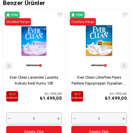
Benzer Ürünler
YENI
YENI
Ücretsiz Kargo
ÜRÜN
Ücretsiz Kargo
ÜRÜN
Ever Clean Lavender Lavanta
Ever Clean Litterfree Paws
Kokulu Kedi Kumu 10lt
Patilere Yapışmayan Topaklanan
Kedi Kumu 10lt
₺1.799,00
₺1.799,00
%17
%17
₺1.499,00
₺1.499,00
i̇ndirim
i̇ndirim
Sepete Ekle
Sepete Ekle