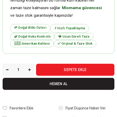
temizliği kolaylaştıran bu formül kum kabının her
zaman taze kalmasını sağlar.
Mismama güvencesi
ve taze stok garantisiyle kapınızda!
🌱 Doğal Bitki Özleri
⚡ Hızlı Topaklaşma
🌿 Doğal Koku Kontrolü
💎 Uzun Süreli Taze
🇺🇸 Amerikan Kalitesi
✅ Orijinal & Taze Stok
Favorilere Ekle
Fiyat Düşünce Haber Ver