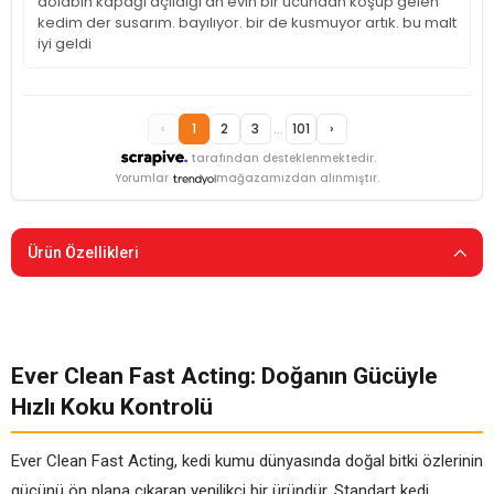
dolabın kapağı açıldığı an evin bir ucundan koşup gelen
kedim der susarım. bayılıyor. bir de kusmuyor artık. bu malt
iyi geldi
‹
1
2
3
...
101
›
tarafından desteklenmektedir.
Yorumlar
mağazamızdan alınmıştır.
Ürün Özellikleri
Ever Clean Fast Acting: Doğanın Gücüyle
Hızlı Koku Kontrolü
Ever Clean Fast Acting, kedi kumu dünyasında doğal bitki özlerinin
gücünü ön plana çıkaran yenilikçi bir üründür. Standart kedi