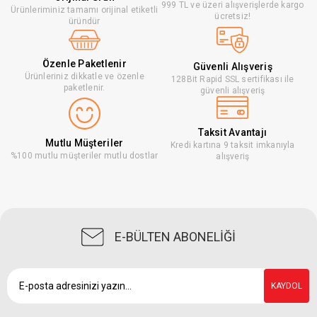
999 TL ve üzeri alışverişlerde kargo
Ürünleriminiz tamamı orijinal etiketli
ücretsiz!
üründür
Özenle Paketlenir
Güvenli Alışveriş
Ürünleriniz dikkatle ve özenle
128Bit Rapid SSL sertifikası ile
paketlenir.
güvenli alışveriş
Taksit Avantajı
Mutlu Müşteriler
Kredi kartına 9 taksit imkanıyla
%100 mutlu müşteriler mutlu dostlar
alışveriş
E-BÜLTEN ABONELİĞİ
KAYDOL