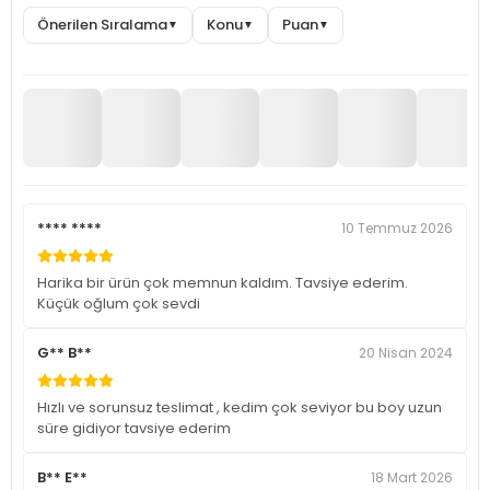
Önerilen Sıralama
Konu
Puan
▼
▼
▼
**** ****
10 Temmuz 2026
Harika bir ürün çok memnun kaldım. Tavsiye ederim.
Küçük oğlum çok sevdi
G** B**
20 Nisan 2024
Hızlı ve sorunsuz teslimat , kedim çok seviyor bu boy uzun
süre gidiyor tavsiye ederim
B** E**
18 Mart 2026