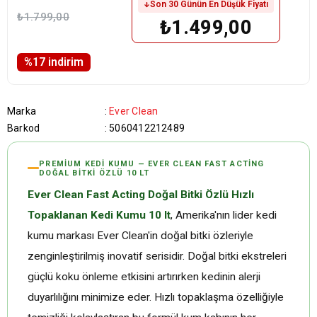
Son 30 Günün En Düşük Fiyatı
₺1.799,00
₺1.499,00
%
17
i̇ndirim
Marka
:
Ever Clean
Barkod
:
5060412212489
PREMIUM KEDI KUMU — EVER CLEAN FAST ACTING
DOĞAL BITKI ÖZLÜ 10 LT
Ever Clean Fast Acting Doğal Bitki Özlü Hızlı
Topaklanan Kedi Kumu 10 lt
, Amerika'nın lider kedi
kumu markası Ever Clean'in doğal bitki özleriyle
zenginleştirilmiş inovatif serisidir. Doğal bitki ekstreleri
güçlü koku önleme etkisini artırırken kedinin alerji
duyarlılığını minimize eder. Hızlı topaklaşma özelliğiyle