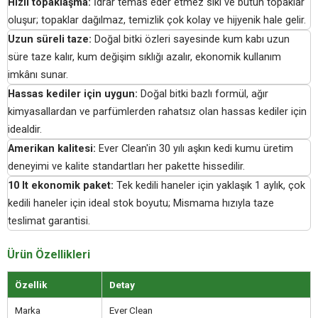
Hızlı topaklaşma:
İdrar temas eder etmez sıkı ve bütün topaklar
oluşur; topaklar dağılmaz, temizlik çok kolay ve hijyenik hale gelir.
Uzun süreli taze:
Doğal bitki özleri sayesinde kum kabı uzun
süre taze kalır, kum değişim sıklığı azalır, ekonomik kullanım
imkânı sunar.
Hassas kediler için uygun:
Doğal bitki bazlı formül, ağır
kimyasallardan ve parfümlerden rahatsız olan hassas kediler için
idealdir.
Amerikan kalitesi:
Ever Clean'in 30 yılı aşkın kedi kumu üretim
deneyimi ve kalite standartları her pakette hissedilir.
10 lt ekonomik paket:
Tek kedili haneler için yaklaşık 1 aylık, çok
kedili haneler için ideal stok boyutu; Mismama hızıyla taze
teslimat garantisi.
Ürün Özellikleri
Özellik
Detay
Marka
Ever Clean