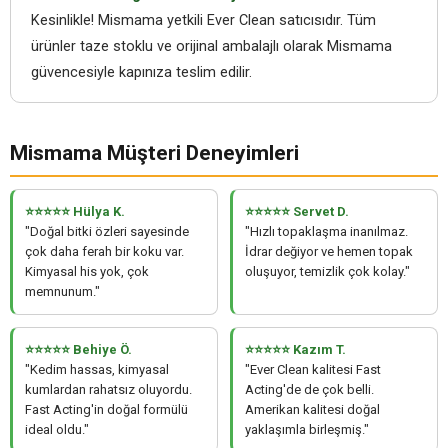
Kesinlikle! Mismama yetkili Ever Clean satıcısıdır. Tüm
ürünler taze stoklu ve orijinal ambalajlı olarak Mismama
güvencesiyle kapınıza teslim edilir.
Mismama Müşteri Deneyimleri
⭐⭐⭐⭐⭐ Hülya K.
⭐⭐⭐⭐⭐ Servet D.
"Doğal bitki özleri sayesinde
"Hızlı topaklaşma inanılmaz.
çok daha ferah bir koku var.
İdrar değiyor ve hemen topak
Kimyasal his yok, çok
oluşuyor, temizlik çok kolay."
memnunum."
⭐⭐⭐⭐⭐ Behiye Ö.
⭐⭐⭐⭐⭐ Kazım T.
"Kedim hassas, kimyasal
"Ever Clean kalitesi Fast
kumlardan rahatsız oluyordu.
Acting'de de çok belli.
Fast Acting'in doğal formülü
Amerikan kalitesi doğal
ideal oldu."
yaklaşımla birleşmiş."