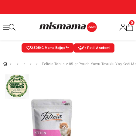
0
2.503
KG Mama Bağışı 🐾
🐾 Patili Akademi
Felicia Tahılsız 85 gr Pouch Yavru Tavuklu Yaş Kedi 