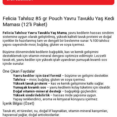
Felicia Tahılsız 85 gr Pouch Yavru Tavuklu Yaş Kedi
Maması (12’li Paket)
Felicia Tahılsız Yavru Tavuklu Yaş Mama
, yavru kedilerin hassas sindirim
sistemine uygun olarak geliştirilmiş, yüksek kaliteli tavuk proteini ve doğal
içerikler ile hazırlanmış tam ve dengeli bir beslenme sunar. %100 tahılsız
yapısı sayesinde mısır, buğday, gluten ve soya içermez.
Büyüme dönemindeki kedilerin bağışıklık, kas ve kemik gelişimini
desteklemek için vitamin-mineral dengesi optimize edilmiştir. Lezzetli
tavuk eti, yavru kediler için yüksek iştah uyandıran yumuşak kıvamlı sos
içinde sunulur.
Öne Çıkan Faydalar
Yavru kediler için özel formül
– büyüme ve gelişimi destekler.
Tahılsız
– mısır, buğday, gluten ve soya içermez.
Yüksek tavuk proteini
– kas ve kemik gelişimine katkı sağlar.
Yumuşak kıvamlı sos
– yavru kedilerin kolay tüketimi için idealdir.
Doğal vitamin-mineral desteği
– bağışıklığı güçlendirir.
Yüksek sindirilebilirlik
– hassas mide yapısına uygun.
Yapay renklendirici, aroma ve kimyasal koruyucu içermez.
İçerik Bilgisi (Özet)
Tavuk eti, et türevleri, su, doğal lif kaynakları, vitamin-mineral karışımları,
hayvansal yağlar, doğal antioksidanlar.