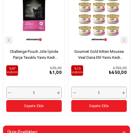
Challenge Pouch Jöle İçinde
Gourmet Gold Kitten Mousse
Parça Tavuklu Yavru Kedi
Veal Dana Etli Yavru Kedi
Konservesi 85gr
Konservesi 85grx12
₺35,00
₺750,00
%97
%13
₺1,00
₺650,00
i̇ndirim
i̇ndirim
Sepete Ekle
Sepete Ekle
Ürün Özellikleri