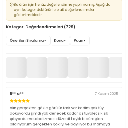
Bu ürün için henüz değerlendirme yapılmamış. Aşağıda
aynı kategorideki ürünlere ait değerlendirmeler
gösterilmektedir.
Kategori Değerlendirmeleri (729)
Önerilen Sıralama
Konu
Puan
▼
▼
▼
B** a**
7 Kasım 2025
alın gerçekten gözle görülür fark var kedim çok tüy
döküyordu şimdi yok denecek kadar az tuvalet sık sık
çıkıyordu metabolizması düzeldi 1 aylık bi süreçten
bildiriyorum gerçekten çok iyi ve bayılıyor bu mamaya