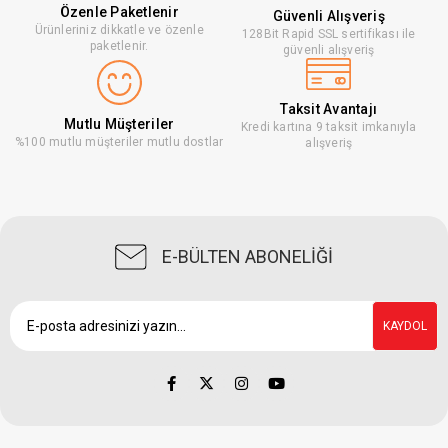
Özenle Paketlenir
Güvenli Alışveriş
Ürünleriniz dikkatle ve özenle
128Bit Rapid SSL sertifikası ile
paketlenir.
güvenli alışveriş
Taksit Avantajı
Mutlu Müşteriler
Kredi kartına 9 taksit imkanıyla
%100 mutlu müşteriler mutlu dostlar
alışveriş
E-BÜLTEN ABONELİĞİ
KAYDOL