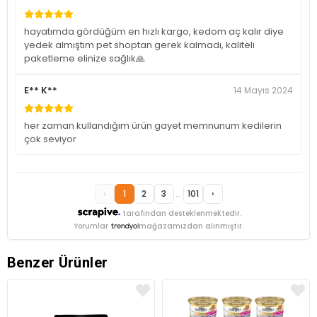
hayatımda gördüğüm en hızlı kargo, kedom aç kalır diye
yedek almıştım pet shoptan gerek kalmadı, kaliteli
paketleme elinize sağlık🙏
E** K**
14 Mayıs 2024
her zaman kullandığım ürün gayet memnunum kedilerin
çok seviyor
‹
1
2
3
...
101
›
tarafından desteklenmektedir.
Yorumlar
mağazamızdan alınmıştır.
Benzer Ürünler