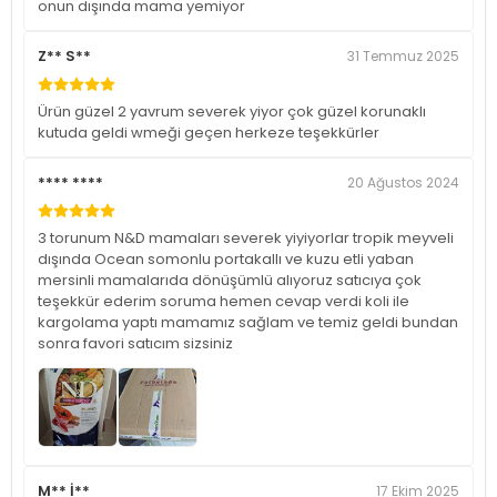
onun dışında mama yemiyor
Z** S**
31 Temmuz 2025
Ürün güzel 2 yavrum severek yiyor çok güzel korunaklı
kutuda geldi wmeği geçen herkeze teşekkürler
**** ****
20 Ağustos 2024
3 torunum N&D mamaları severek yiyiyorlar tropik meyveli
dışında Ocean somonlu portakallı ve kuzu etli yaban
mersinli mamalarıda dönüşümlü alıyoruz satıcıya çok
teşekkür ederim soruma hemen cevap verdi koli ile
kargolama yaptı mamamız sağlam ve temiz geldi bundan
sonra favori satıcım sizsiniz
M** İ**
17 Ekim 2025