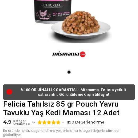
%100 ORİJİNALLİK GARANTİSİ - Mismama, Felicia yetkili
🔴
satıcısıdır. Görüntülemek için tıklayın!
Felicia Tahılsız 85 gr Pouch Yavru
Tavuklu Yaş Kedi Maması 12 Adet
4.9
Kategori
1190
Değerlendirme
Ortalaması
Bu üründe henüz değerlendirme yok, ortalama kategori değerlendirmesi
gösteriliyor.