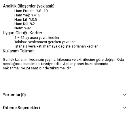
Analitik Bileşenler (yaklaşık)
Ham Protein: %8–10
Ham Yağ: %4–5
Ham Lif: %0.5
Ham Kül: %2
Nem: %82
Uygun Olduğu Kediler
1 – 12 ay arası yavru kediler
Tahılsız beslenmesi gereken yavrular
İştahsız veya katı mamaya geçişte zorlanan kediler
Kullanım Talimatı
Günlük kullanım kedinizin yaşına, kilosuna ve aktivitesine göre değişir. Oda
sıcaklığında sunulması tavsiye edilir. Açılan poşet buzdolabında
saklanmalı ve 24 saat içinde tüketilmelidir.
Yorumlar
(0)
Ödeme Seçenekleri