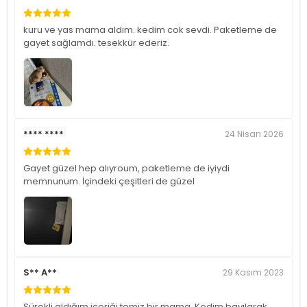
kuru ve yas mama aldım. kedim cok sevdi. Paketleme de
gayet sağlamdı. tesekkür ederiz.
**** ****
24 Nisan 2026
Gayet güzel hep alıyroum, paketleme de iyiydi
memnunum. İçindeki çeşitleri de güzel
S** A**
29 Kasım 2023
Sürekli aldığım içeriği temiz bir mama. Kedim bayılarak