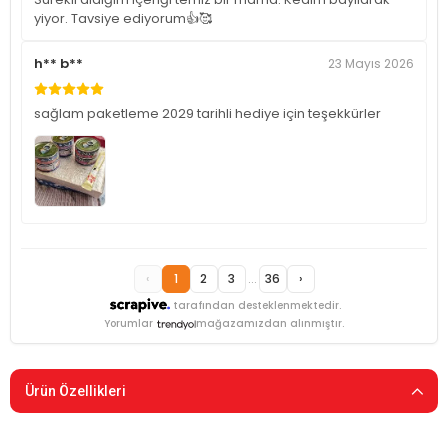
yiyor. Tavsiye ediyorum👍🥰
h** b**
23 Mayıs 2026
sağlam paketleme 2029 tarihli hediye için teşekkürler
‹
1
2
3
...
36
›
tarafından desteklenmektedir.
Yorumlar
mağazamızdan alınmıştır.
Ürün Özellikleri