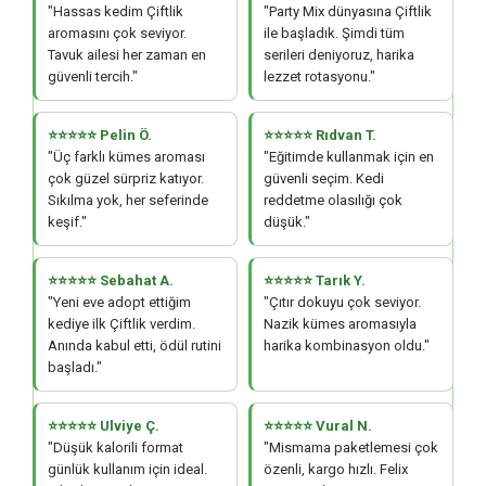
"Hassas kedim Çiftlik
"Party Mix dünyasına Çiftlik
aromasını çok seviyor.
ile başladık. Şimdi tüm
Tavuk ailesi her zaman en
serileri deniyoruz, harika
güvenli tercih."
lezzet rotasyonu."
⭐⭐⭐⭐⭐ Pelin Ö.
⭐⭐⭐⭐⭐ Rıdvan T.
"Üç farklı kümes aroması
"Eğitimde kullanmak için en
çok güzel sürpriz katıyor.
güvenli seçim. Kedi
Sıkılma yok, her seferinde
reddetme olasılığı çok
keşif."
düşük."
⭐⭐⭐⭐⭐ Sebahat A.
⭐⭐⭐⭐⭐ Tarık Y.
"Yeni eve adopt ettiğim
"Çıtır dokuyu çok seviyor.
kediye ilk Çiftlik verdim.
Nazik kümes aromasıyla
Anında kabul etti, ödül rutini
harika kombinasyon oldu."
başladı."
⭐⭐⭐⭐⭐ Ulviye Ç.
⭐⭐⭐⭐⭐ Vural N.
"Düşük kalorili format
"Mismama paketlemesi çok
günlük kullanım için ideal.
özenli, kargo hızlı. Felix