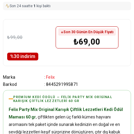
Son 24 saatte
1
kişi baktı
Son 30 Günün En Düşük Fiyatı
₺99,00
₺69,00
%
30
i̇ndirim
Marka
:
Felix
Barkod
:
8445291995871
PREMIUM KEDI ÖDÜLÜ — FELIX PARTY MIX ORIGINAL
KARIŞIK ÇIFTLIK LEZZETLERI 60 GR
Felix Party Mix Original Karışık Çiftlik Lezzetleri Kedi Ödül
Maması 60 gr
, çiftlikten gelen üç farklı kümes hayvanı
aromasını tek paket içinde sunarak kedinizin en doğal ve en
sevdiği lezzetleri keşif sürprizine dönüştüren; çıtır dış kabuk