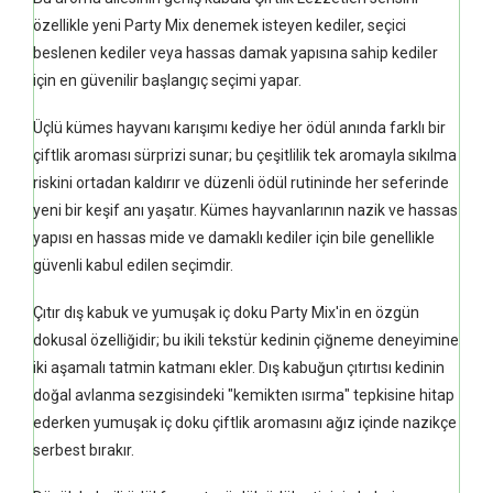
özellikle yeni Party Mix denemek isteyen kediler, seçici
beslenen kediler veya hassas damak yapısına sahip kediler
için en güvenilir başlangıç seçimi yapar.
Üçlü kümes hayvanı karışımı kediye her ödül anında farklı bir
çiftlik aroması sürprizi sunar; bu çeşitlilik tek aromayla sıkılma
riskini ortadan kaldırır ve düzenli ödül rutininde her seferinde
yeni bir keşif anı yaşatır. Kümes hayvanlarının nazik ve hassas
yapısı en hassas mide ve damaklı kediler için bile genellikle
güvenli kabul edilen seçimdir.
Çıtır dış kabuk ve yumuşak iç doku Party Mix'in en özgün
dokusal özelliğidir; bu ikili tekstür kedinin çiğneme deneyimine
iki aşamalı tatmin katmanı ekler. Dış kabuğun çıtırtısı kedinin
doğal avlanma sezgisindeki "kemikten ısırma" tepkisine hitap
ederken yumuşak iç doku çiftlik aromasını ağız içinde nazikçe
serbest bırakır.