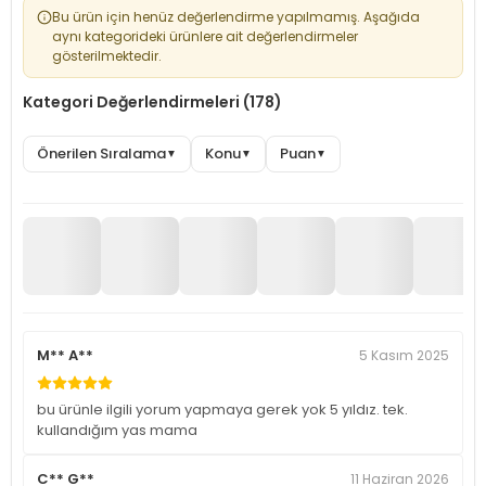
Bu ürün için henüz değerlendirme yapılmamış. Aşağıda
aynı kategorideki ürünlere ait değerlendirmeler
gösterilmektedir.
Kategori Değerlendirmeleri (178)
Önerilen Sıralama
Konu
Puan
▼
▼
▼
M** A**
5 Kasım 2025
bu ürünle ilgili yorum yapmaya gerek yok 5 yıldız. tek.
kullandığım yas mama
C** G**
11 Haziran 2026