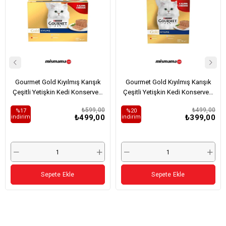
Gourmet Gold Kıyılmış Karışık
Gourmet Gold Kıyılmış Karışık
Çeşitli Yetişkin Kedi Konservesi
Çeşitli Yetişkin Kedi Konservesi
12x85gr (12 AL 9 ÖDE)
8x85gr (8 AL 6 ÖDE)
₺599,00
₺499,00
%17
%20
₺499,00
₺399,00
i̇ndirim
i̇ndirim
Sepete Ekle
Sepete Ekle