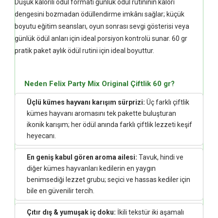
Düşük kalorili ödül formatı günlük ödül rutininin kalori
dengesini bozmadan ödüllendirme imkânı sağlar; küçük
boyutu eğitim seansları, oyun sonrası sevgi gösterisi veya
günlük ödül anları için ideal porsiyon kontrolü sunar. 60 gr
pratik paket aylık ödül rutini için ideal boyuttur.
Neden Felix Party Mix Original Çiftlik 60 gr?
Üçlü kümes hayvanı karışım sürprizi:
Üç farklı çiftlik
kümes hayvanı aromasını tek pakette buluşturan
ikonik karışım; her ödül anında farklı çiftlik lezzeti keşif
heyecanı.
En geniş kabul gören aroma ailesi:
Tavuk, hindi ve
diğer kümes hayvanları kedilerin en yaygın
benimsediği lezzet grubu; seçici ve hassas kediler için
bile en güvenilir tercih.
Çıtır dış & yumuşak iç doku:
İkili tekstür iki aşamalı