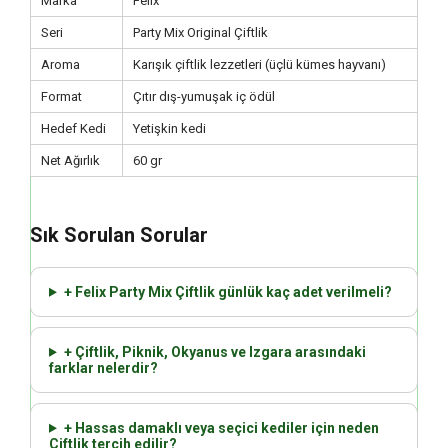
Marka
Felix
Seri
Party Mix Original Çiftlik
Aroma
Karışık çiftlik lezzetleri (üçlü kümes hayvanı)
Format
Çıtır dış-yumuşak iç ödül
Hedef Kedi
Yetişkin kedi
Net Ağırlık
60 gr
Sık Sorulan Sorular
+ Felix Party Mix Çiftlik günlük kaç adet verilmeli?
+ Çiftlik, Piknik, Okyanus ve Izgara arasındaki
farklar nelerdir?
+ Hassas damaklı veya seçici kediler için neden
Çiftlik tercih edilir?