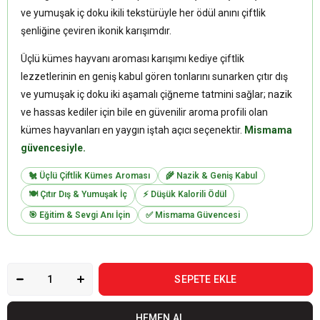
ve yumuşak iç doku ikili tekstürüyle her ödül anını çiftlik
şenliğine çeviren ikonik karışımdır.
Üçlü kümes hayvanı aroması karışımı kediye çiftlik
lezzetlerinin en geniş kabul gören tonlarını sunarken çıtır dış
ve yumuşak iç doku iki aşamalı çiğneme tatmini sağlar; nazik
ve hassas kediler için bile en güvenilir aroma profili olan
kümes hayvanları en yaygın iştah açıcı seçenektir.
Mismama
güvencesiyle.
🐔 Üçlü Çiftlik Kümes Aroması
🌾 Nazik & Geniş Kabul
🍽️ Çıtır Dış & Yumuşak İç
⚡ Düşük Kalorili Ödül
🎯 Eğitim & Sevgi Anı İçin
✅ Mismama Güvencesi