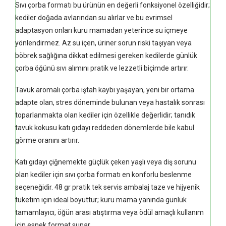
Sıvı çorba formatı bu ürünün en değerli fonksiyonel özelliğidir;
kediler doğada avlarından su alırlar ve bu evrimsel
adaptasyon onları kuru mamadan yeterince su içmeye
yönlendirmez. Az su içen, üriner sorun riski taşıyan veya
böbrek sağlığına dikkat edilmesi gereken kedilerde günlük
çorba öğünü sıvı alımını pratik ve lezzetli biçimde artırır.
Tavuk aromalı çorba iştah kaybı yaşayan, yeni bir ortama
adapte olan, stres döneminde bulunan veya hastalık sonrası
toparlanmakta olan kediler için özellikle değerlidir; tanıdık
tavuk kokusu katı gıdayı reddeden dönemlerde bile kabul
görme oranını artırır.
Katı gıdayı çiğnemekte güçlük çeken yaşlı veya diş sorunu
olan kediler için sıvı çorba formatı en konforlu beslenme
seçeneğidir. 48 gr pratik tek servis ambalaj taze ve hijyenik
tüketim için ideal boyuttur; kuru mama yanında günlük
tamamlayıcı, öğün arası atıştırma veya ödül amaçlı kullanım
için esnek format sunar.