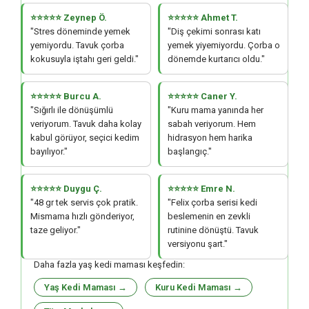
⭐⭐⭐⭐⭐ Zeynep Ö.
⭐⭐⭐⭐⭐ Ahmet T.
"Stres döneminde yemek
"Diş çekimi sonrası katı
yemiyordu. Tavuk çorba
yemek yiyemiyordu. Çorba o
kokusuyla iştahı geri geldi."
dönemde kurtarıcı oldu."
⭐⭐⭐⭐⭐ Burcu A.
⭐⭐⭐⭐⭐ Caner Y.
"Sığırlı ile dönüşümlü
"Kuru mama yanında her
veriyorum. Tavuk daha kolay
sabah veriyorum. Hem
kabul görüyor, seçici kedim
hidrasyon hem harika
bayılıyor."
başlangıç."
⭐⭐⭐⭐⭐ Duygu Ç.
⭐⭐⭐⭐⭐ Emre N.
"48 gr tek servis çok pratik.
"Felix çorba serisi kedi
Mismama hızlı gönderiyor,
beslemenin en zevkli
taze geliyor."
rutinine dönüştü. Tavuk
versiyonu şart."
Daha fazla yaş kedi maması keşfedin:
Yaş Kedi Maması →
Kuru Kedi Maması →