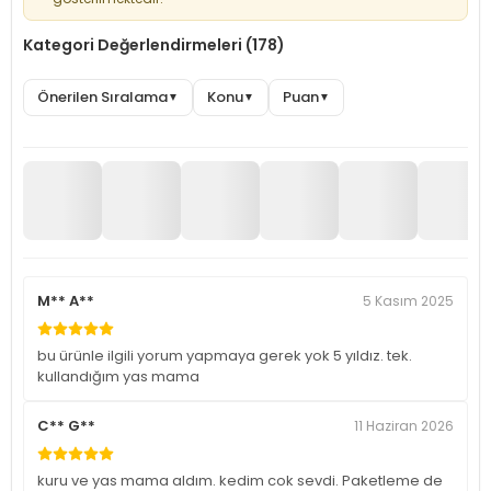
Kategori Değerlendirmeleri (178)
Önerilen Sıralama
Konu
Puan
▼
▼
▼
M** A**
5 Kasım 2025
bu ürünle ilgili yorum yapmaya gerek yok 5 yıldız. tek.
kullandığım yas mama
C** G**
11 Haziran 2026
kuru ve yas mama aldım. kedim cok sevdi. Paketleme de