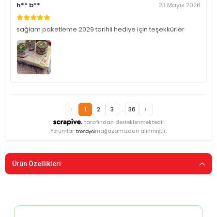
h** b**
23 Mayıs 2026
sağlam paketleme 2029 tarihli hediye için teşekkürler
‹
1
2
3
...
36
›
tarafından desteklenmektedir.
Yorumlar
mağazamızdan alınmıştır.
Ürün Özellikleri