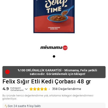
%100 ORİJİNALLİK GARANTİSİ - Mismama, Felix yetkili
🔴
satıcısıdır. Görüntülemek için tıklayın!
Felix Sığır Etli Kedi Çorbası 48 gr
4.9
Kategori
358
Değerlendirme
Ortalaması
Bu üründe henüz değerlendirme yok, ortalama kategori değerlendirmesi
gösteriliyor.
Son 24 saatte
1
kişi baktı