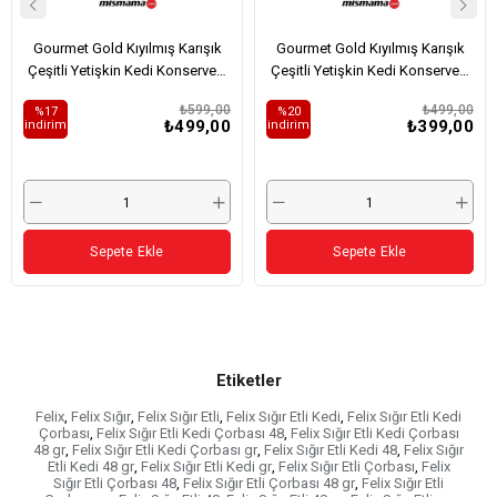
Gourmet Gold Kıyılmış Karışık
Gourmet Gold Kıyılmış Karışık
Çeşitli Yetişkin Kedi Konservesi
Çeşitli Yetişkin Kedi Konservesi
12x85gr (12 AL 9 ÖDE)
8x85gr (8 AL 6 ÖDE)
₺599,00
₺499,00
%17
%20
₺499,00
₺399,00
i̇ndirim
i̇ndirim
Sepete Ekle
Sepete Ekle
Etiketler
Felix
,
Felix Sığır
,
Felix Sığır Etli
,
Felix Sığır Etli Kedi
,
Felix Sığır Etli Kedi
Çorbası
,
Felix Sığır Etli Kedi Çorbası 48
,
Felix Sığır Etli Kedi Çorbası
48 gr
,
Felix Sığır Etli Kedi Çorbası gr
,
Felix Sığır Etli Kedi 48
,
Felix Sığır
Etli Kedi 48 gr
,
Felix Sığır Etli Kedi gr
,
Felix Sığır Etli Çorbası
,
Felix
Sığır Etli Çorbası 48
,
Felix Sığır Etli Çorbası 48 gr
,
Felix Sığır Etli