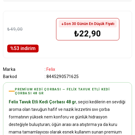
Son 30 Günün En Düşük Fiyatı
₺49,00
₺22,90
%
53
i̇ndirim
Marka
:
Felix
Barkod
:
8445290571625
PREMIUM KEDI ÇORBASI — FELIX TAVUK ETLI KEDI
ÇORBASI 48 GR
Felix Tavuk Etli Kedi Çorbası 48 gr
, seçici kedilerin en sevdiği
aroma olan tavuğun hafif ve nazik lezzetini sıvı çorba
formatının yüksek nem konforu ve günlük hidrasyon
desteğiyle buluşturan; öğün arası ara atıştırma ya da kuru
mama tamamlayıcısı olarak esnek kullanım sunan premium