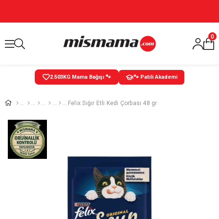
0
2.503
KG Mama Bağışı 🐾
🐾 Patili Akademi
Felix Sığır Etli Kedi Çorbası 48 gr