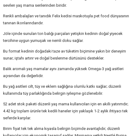
sevilen yaş mama serilerinden biridir.
Renkli ambalajları ve tanıdık Felix kedisi maskotuyla pet food dünyasının
tanınan ikonlarındandır.
Jöle içinde sunulan ton balığı parçaları yetişkin kedinin doğal yiyecek
tercihine uygun yumuşak ve nemli doku sağlar.
Bu format kedinin doğadaki taze av tüketim biçimine yakın bir deneyim
sunar; iştahı artırır ve doğal beslenme dürtüsünü destekler.
Balık aromalı yaş mamalar aynı zamanda yüksek Omega-3 yağ asitleri
açısından da değerlidir.
Bu yağ asitleri cilt, tüy ve eklem sağlığına olumlu katkı sağlar; düzenli
kullanımda tüy parlaklığında belirgin iyileşme gözlenebilir.
52 adet stok paketi düzenli yaş mama kullanıcıları için en akıllı yatırımdır;
4.42 kg toplam ürünle tek kedili haneler için yaklaşık 1-2 aylık ihtiyacı tek
seferde karşılar.
Birim fiyat tek tek alıma kıyasla belirgin biçimde avantajlıdır; düzenli
kullanıcılar için ekonomik tasarruf sağlar. Mismama yetkili Nestlé Purina