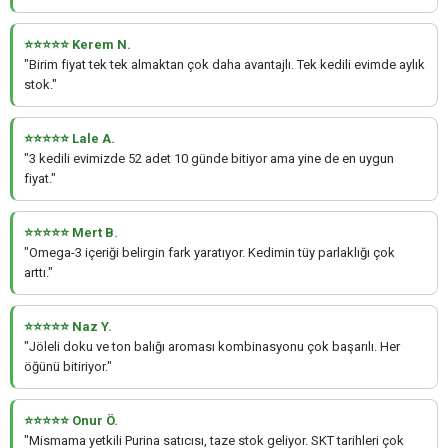
⭐⭐⭐⭐⭐ Kerem N.
"Birim fiyat tek tek almaktan çok daha avantajlı. Tek kedili evimde aylık
stok."
⭐⭐⭐⭐⭐ Lale A.
"3 kedili evimizde 52 adet 10 günde bitiyor ama yine de en uygun
fiyat."
⭐⭐⭐⭐⭐ Mert B.
"Omega-3 içeriği belirgin fark yaratıyor. Kedimin tüy parlaklığı çok
arttı."
⭐⭐⭐⭐⭐ Naz Y.
"Jöleli doku ve ton balığı aroması kombinasyonu çok başarılı. Her
öğünü bitiriyor."
⭐⭐⭐⭐⭐ Onur Ö.
"Mismama yetkili Purina satıcısı, taze stok geliyor. SKT tarihleri çok