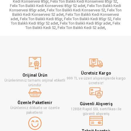
Kedi Konservesi 85gr
,
Felix Ton Balıklı Kedi Konservesi 85gr 52
,
Felix Ton Balıklı Kedi Konservesi 85gr 52 adet
,
Felix Ton Balıklı Kedi
Konservesi 85gr adet
,
Felix Ton Balıklı Kedi Konservesi 52
,
Felix Ton
Balıklı Kedi Konservesi 52 adet
,
Felix Ton Balıklı Kedi Konservesi
adet
,
Felix Ton Balıklı Kedi 85gr
,
Felix Ton Balıklı Kedi 85gr 52
,
Felix
Ton Balıklı Kedi 85gr 52 adet
,
Felix Ton Balıklı Kedi 85gr adet
,
Felix
Ton Balıklı Kedi 52
,
Felix Ton Balıklı Kedi 52 adet
,
Ücretsiz Kargo
Orijinal Ürün
999 TL ve üzeri alışverişlerde kargo
Ürünleriminiz tamamı orijinal etiketli
ücretsiz!
üründür
Özenle Paketlenir
Güvenli Alışveriş
Ürünleriniz dikkatle ve özenle
128Bit Rapid SSL sertifikası ile
paketlenir.
güvenli alışveriş