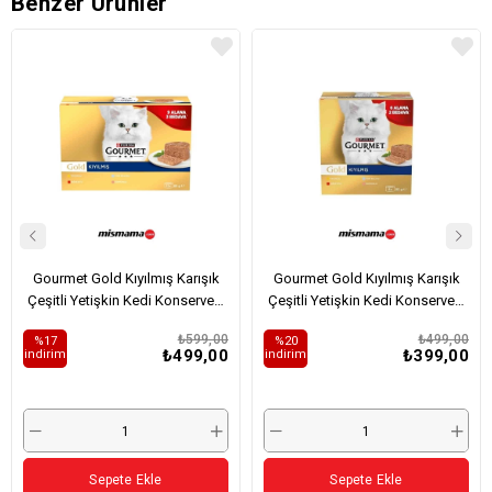
Benzer Ürünler
Gourmet Gold Kıyılmış Karışık
Gourmet Gold Kıyılmış Karışık
Çeşitli Yetişkin Kedi Konservesi
Çeşitli Yetişkin Kedi Konservesi
12x85gr (12 AL 9 ÖDE)
8x85gr (8 AL 6 ÖDE)
₺599,00
₺499,00
%17
%20
₺499,00
₺399,00
i̇ndirim
i̇ndirim
Sepete Ekle
Sepete Ekle