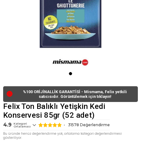
%100 ORİJİNALLİK GARANTİSİ - Mismama, Felix yetkili
🔴
satıcısıdır. Görüntülemek için tıklayın!
Felix Ton Balıklı Yetişkin Kedi
Konservesi 85gr (52 adet)
4.9
Kategori
31578
Değerlendirme
Ortalaması
Bu üründe henüz değerlendirme yok, ortalama kategori değerlendirmesi
gösteriliyor.