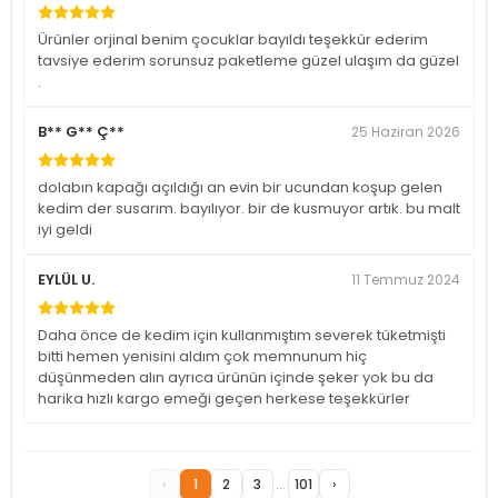
Ürünler orjinal benim çocuklar bayıldı teşekkür ederim
tavsiye ederim sorunsuz paketleme güzel ulaşım da güzel
.
B** G** Ç**
25 Haziran 2026
dolabın kapağı açıldığı an evin bir ucundan koşup gelen
kedim der susarım. bayılıyor. bir de kusmuyor artık. bu malt
iyi geldi
EYLÜL U.
11 Temmuz 2024
Daha önce de kedim için kullanmıştım severek tüketmişti
bitti hemen yenisini aldım çok memnunum hiç
düşünmeden alın ayrıca ürünün içinde şeker yok bu da
harika hızlı kargo emeği geçen herkese teşekkürler
‹
1
2
3
...
101
›