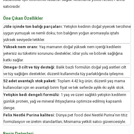
satıcısıdır.
Öne Çıkan Özellikler
Jöle içinde ton balığı parçaları:
Yetişkin kedinin doğal yiyecek tercihine
uygun yumuşak ve nemli doku; ton balığının yoğun aromasıyla iştahı
yüksek seviyede tetikler.
Yüksek nem oranı:
Yaş mamanın doğal yüksek nem içeriği kedilerin
yetersiz su tüketimi sorununu destekler; idrar yolu ve böbrek sağlığına
katkı sağlar.
Omega-3 cilt ve tüy desteği:
Balık bazlı formülün doğal yağ asitleri cilt
ve tüy sağlığını destekler; düzenli kullanımda tüy parlaklığında iyileşme.
52 adet avantajlı stok paketi:
Toplam 4.42 kg ürün; düzenli yaş mama
kullanıcıları için en avantajlı birim fiyat ve tek seferde aylık-iki aylık stok.
Yetişkin kedi dengeli formülü:
1 yaş ve üzeri sağlıklı yetişkin kedilerin
günlük protein, yağ ve mineral ihtiyaçlarına optimize edilmiş kapsamlı
denge.
Felix Nestlé Purina kalitesi:
Dünya pet food devi Nestlé Purina'nın titiz
formülasyon ve üretim standartları; Mismama yetkili satıcı güvencesiyle.
Besin Değerleri