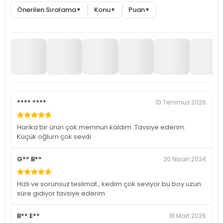
Önerilen Sıralama
Konu
Puan
▼
▼
▼
**** ****
10 Temmuz 2026
Harika bir ürün çok memnun kaldım. Tavsiye ederim.
Küçük oğlum çok sevdi
G** B**
20 Nisan 2024
Hızlı ve sorunsuz teslimat , kedim çok seviyor bu boy uzun
süre gidiyor tavsiye ederim
B** E**
18 Mart 2026