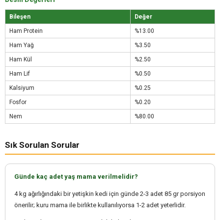
Bileşen
Değer
Ham Protein
%13.00
Ham Yağ
%3.50
Ham Kül
%2.50
Ham Lif
%0.50
Kalsiyum
%0.25
Fosfor
%0.20
Nem
%80.00
Sık Sorulan Sorular
Günde kaç adet yaş mama verilmelidir?
4 kg ağırlığındaki bir yetişkin kedi için günde 2-3 adet 85 gr porsiyon
önerilir; kuru mama ile birlikte kullanılıyorsa 1-2 adet yeterlidir.