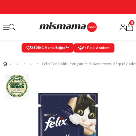
0
2.503
KG Mama Bağışı 🐾
🐾 Patili Akademi
Felix Ton Balıklı Yetişkin Kedi Konservesi 85gr (52 ade