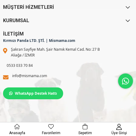
MÜŞTERİ HİZMETLERİ
KURUMSAL
İLETİŞİM
Kırmızı Panda LTD. ŞTİ. | Mismama.com
Şakran Sayfiye Mah. Şair Namık Kemal Cad. No: 27 B
Aliağa / İZMİR
0533 033 70 84
info@mismama.com
WhatsApp Destek Hattı
© 2025 mismama. Tüm Hakkı Saklıdır.
Anasayfa
Favorilerim
Sepetim
Üye Girişi