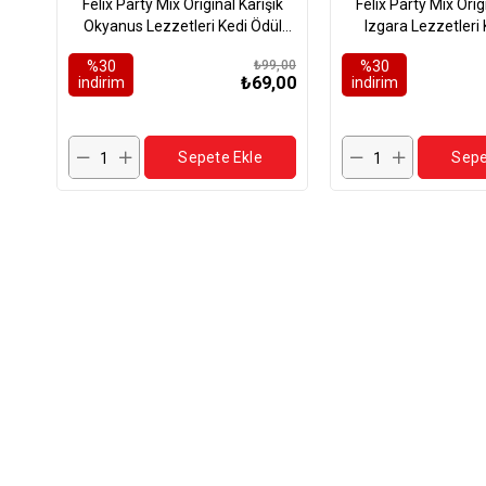
Felix Party Mix Original Karışık
Felix Party Mix Orig
Okyanus Lezzetleri Kedi Ödül
Izgara Lezzetleri 
Maması 60gr
Maması 60
%30
₺99,00
%30
₺69,00
i̇ndirim
i̇ndirim
Sepete Ekle
Sepe