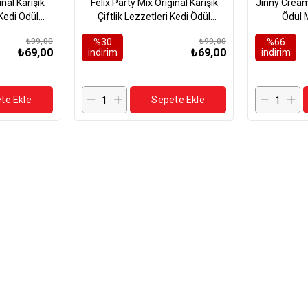
inal Karışık
Felix Party Mix Original Karışık
Jinny Creamy
Kedi Ödül
Çiftlik Lezzetleri Kedi Ödül
Ödül 
gr
Maması 60gr
₺99,00
%30
₺99,00
%66
₺69,00
₺69,00
i̇ndirim
i̇ndirim
te Ekle
Sepete Ekle