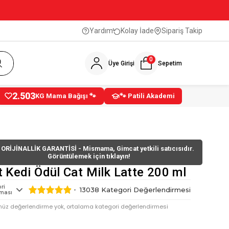
Yardım
Kolay İade
Sipariş Takip
0
Üye Girişi
Sepetim
2.503
KG Mama Bağışı 🐾
🐾 Patili Akademi
ORİJİNALLİK GARANTİSİ - Mismama, Gimcat yetkili satıcısıdır.
Görüntülemek için tıklayın!
 Kedi Ödül Cat Milk Latte 200 ml
ri
13038
Kategori Değerlendirmesi
ması
nüz değerlendirme yok, ortalama kategori değerlendirmesi