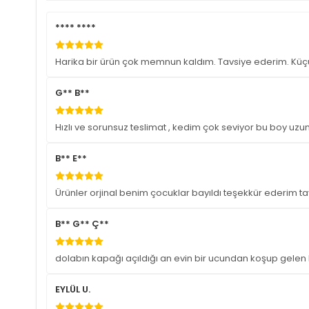
**** ****
Harika bir ürün çok memnun kaldım. Tavsiye ederim. Kü
G** B**
Hızlı ve sorunsuz teslimat , kedim çok seviyor bu boy uzu
B** E**
Ürünler orjinal benim çocuklar bayıldı teşekkür ederim 
B** G** Ç**
dolabın kapağı açıldığı an evin bir ucundan koşup gelen ke
EYLÜL U.