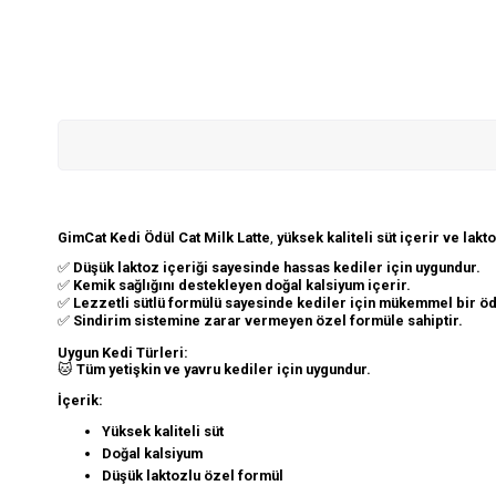
GimCat Kedi Ödül Cat Milk Latte
,
yüksek kaliteli süt içerir ve lakt
✅
Düşük laktoz içeriği sayesinde hassas kediler için uygundur.
✅
Kemik sağlığını destekleyen doğal kalsiyum içerir.
✅
Lezzetli sütlü formülü sayesinde kediler için mükemmel bir öd
✅
Sindirim sistemine zarar vermeyen özel formüle sahiptir.
Uygun Kedi Türleri:
🐱
Tüm yetişkin ve yavru kediler için uygundur.
İçerik:
Yüksek kaliteli süt
Doğal kalsiyum
Düşük laktozlu özel formül