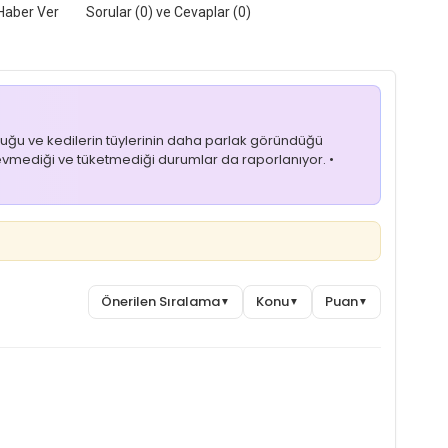
Haber Ver
Sorular (0) ve Cevaplar (0)
 olduğu ve kedilerin tüylerinin daha parlak göründüğü
 sevmediği ve tüketmediği durumlar da raporlanıyor. •
Önerilen Sıralama
Konu
Puan
▼
▼
▼