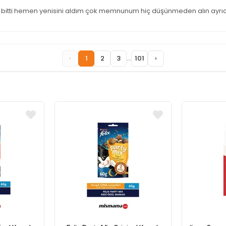
 bitti hemen yenisini aldım çok memnunum hiç düşünmeden alın ayrıc
...
‹
1
2
3
101
›