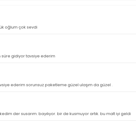
çük oğlum çok sevdi
n süre gidiyor tavsiye ederim
tavsiye ederim sorunsuz paketleme güzel ulaşım da güzel .
dim der susarım. bayılıyor. bir de kusmuyor artık. bu malt iyi geldi