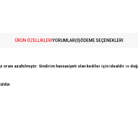
ÜRÜN ÖZELLIKLERI
YORUMLAR
(0)
ÖDEME SEÇENEKLERI
oz oranı azaltılmıştır
.
Sindirim hassasiyeti olan kediler için idealdir
ve
doğa
üldür.