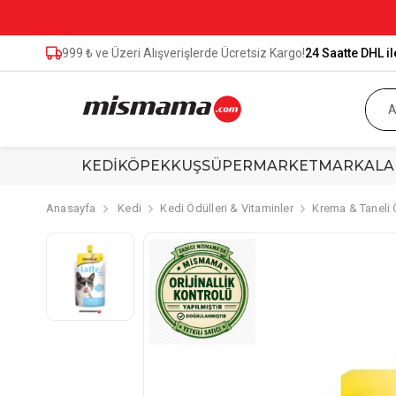
999 ₺ ve Üzeri Alışverişlerde Ücretsiz Kargo!
24 Saatte DHL il
KEDİ
KÖPEK
KUŞ
SÜPERMARKET
MARKALA
Anasayfa
Kedi
Kedi Ödülleri & Vitaminler
Krema & Taneli 