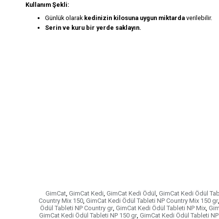
Kullanım Şekli:
Günlük olarak
kedinizin kilosuna uygun miktarda
verilebilir.
Serin ve kuru bir yerde saklayın.
GimCat
,
GimCat Kedi
,
GimCat Kedi Ödül
,
GimCat Kedi Ödül Tab
Country Mix 150
,
GimCat Kedi Ödül Tableti NP Country Mix 150 gr
Ödül Tableti NP Country gr
,
GimCat Kedi Ödül Tableti NP Mix
,
Gim
GimCat Kedi Ödül Tableti NP 150 gr
,
GimCat Kedi Ödül Tableti NP