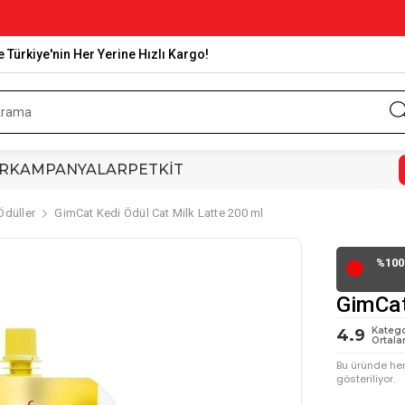
e Türkiye'nin Her Yerine Hızlı Kargo!
R
KAMPANYALAR
PETKİT
Ödüller
GimCat Kedi Ödül Cat Milk Latte 200 ml
%100 
🔴
GimCat
Katego
4.9
Ortala
Bu üründe he
gösteriliyor.