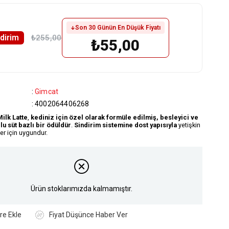
Son 30 Günün En Düşük Fiyatı
ndirim
₺255,00
₺55,00
:
Gimcat
:
4002064406268
ilk Latte
,
kediniz için özel olarak formüle edilmiş, besleyici ve
lu süt bazlı bir ödüldür
.
Sindirim sistemine dost yapısıyla
yetişkin
er için uygundur.
Ürün stoklarımızda kalmamıştır.
re Ekle
Fiyat Düşünce Haber Ver