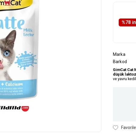
%
78
i̇
Marka
Barkod
GimCat Cat M
düşük laktoz
ve yavru kedil
Favorile