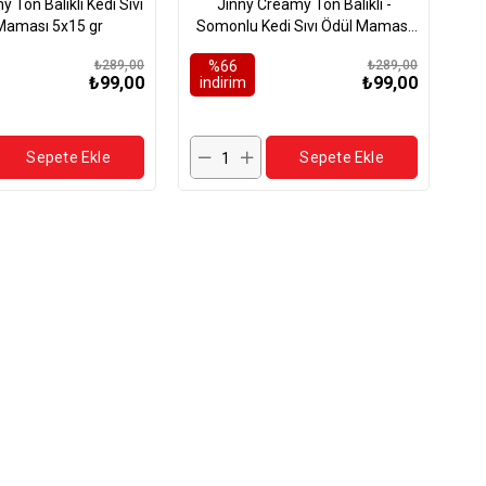
 Ton Balıklı Kedi Sıvı
Jinny Creamy Ton Balıklı -
Maması 5x15 gr
Somonlu Kedi Sıvı Ödül Maması
5x15 gr
₺289,00
%66
₺289,00
₺99,00
₺99,00
i̇ndirim
Sepete Ekle
Sepete Ekle