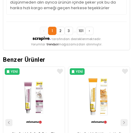
düşünmeden alın ayrıca ürünün içinde şeker yok bu da
harika hızlı kargo emeği geçen herkese teşekkürler
‹
1
2
3
...
101
›
tarafından desteklenmektedir.
Yorumlar
mağazamızdan alınmıştır.
Benzer Ürünler
YENI
YENI
ÜRÜN
ÜRÜN