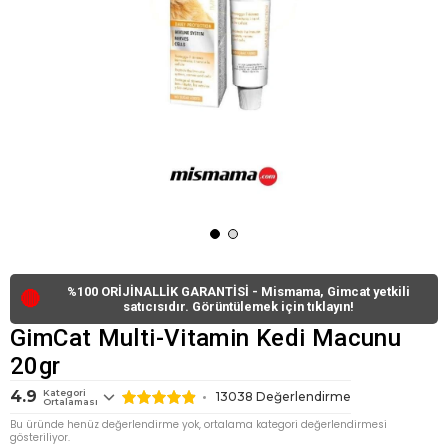
%100 ORİJİNALLİK GARANTİSİ - Mismama, Gimcat yetkili
🔴
satıcısıdır. Görüntülemek için tıklayın!
GimCat Multi-Vitamin Kedi Macunu
20gr
4.9
Kategori
13038
Değerlendirme
Ortalaması
Bu üründe henüz değerlendirme yok, ortalama kategori değerlendirmesi
gösteriliyor.