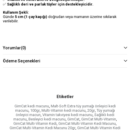
✅
Sağlıklı deri ve parlak tüyler için destekleyicidir.
Kullanım Şekli:
Günde
5 cm (1 çay kaşığı)
doğrudan veya mamanın üzerine sıkılarak
verilebilir.
Yorumlar
(0)
Ödeme Seçenekleri
Etiketler
GimCat kedi macunu
,
Malt-Soft Extra tüy yumağı önleyici kedi
macunu
,
100gr
,
Multi-Vitamin kedi macunu
,
20gr
,
Tüy yumağı
önleyici macun
,
Vitamin takviyesi kedi macunu
,
Sağlıklı kedi
macunu
,
Besleyici kedi macunu
,
GimCat
,
GimCat Multi-Vitamin
,
GimCat Multi-Vitamin Kedi
,
GimCat Multi-Vitamin Kedi Macunu
,
GimCat Multi-Vitamin Kedi Macunu 20gr
,
GimCat Multi-Vitamin Kedi