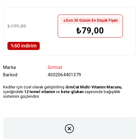
Son 30 Günün En Düşük Fiyatı
₺199,00
₺79,00
%
60
i̇ndirim
Marka
:
Gimcat
Barkod
:
4002064401379
Kediler için özel olarak geliştirilmiş
GimCat Multi-Vitamin Macunu
,
içeriğindeki
12 temel vitamin
ve
beta-glukan
sayesinde bağışıklık
sistemini güçlendirir.