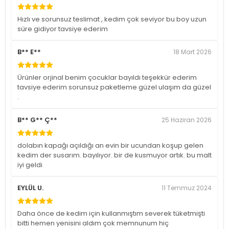
Hızlı ve sorunsuz teslimat , kedim çok seviyor bu boy uzun
süre gidiyor tavsiye ederim
B** E**
18 Mart 2026
Ürünler orjinal benim çocuklar bayıldı teşekkür ederim
tavsiye ederim sorunsuz paketleme güzel ulaşım da güzel
.
B** G** Ç**
25 Haziran 2026
dolabın kapağı açıldığı an evin bir ucundan koşup gelen
kedim der susarım. bayılıyor. bir de kusmuyor artık. bu malt
iyi geldi
EYLÜL U.
11 Temmuz 2024
Daha önce de kedim için kullanmıştım severek tüketmişti
bitti hemen yenisini aldım çok memnunum hiç