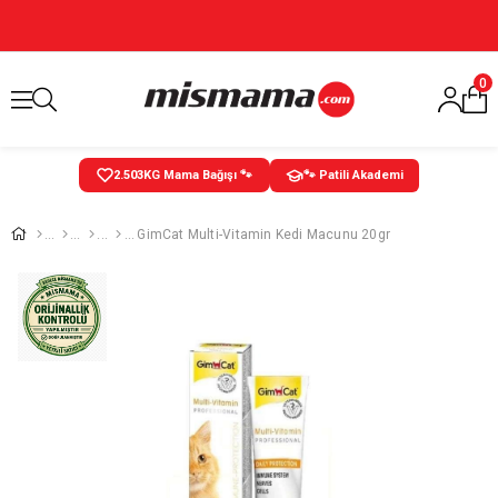
0
2.503
KG Mama Bağışı 🐾
🐾 Patili Akademi
GimCat Multi-Vitamin Kedi Macunu 20gr