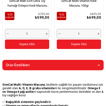
GimCat Malt-Soft Extra Tüy
GimCat Multi-Vitamin Kedi
Yumağı Önleyici Kedi Macunu
Macunu 100gr
100gr
₺799,00
₺899,00
%25
%22
₺599,00
₺699,00
i̇ndirim
i̇ndirim
Sepete Ekle
Sepete Ekle
Ürün Özellikleri
GimCat Multi-Vitamin Macunu
, kedilerin sağlıklı bir yaşam sürdürmesi için
gerekli olan
A, D, E, B grubu vitaminleri
ile zenginleştirilmiştir.
Omega 3
ve Omega 6 yağ asitleri
sayesinde hücre yenilenmesini destekler ve deri &
tüy sağlığını korur.
✅
Bağışıklık sistemini güçlendirir.
✅
Vitamin ve minerallerle zenginleştirilmiştir.