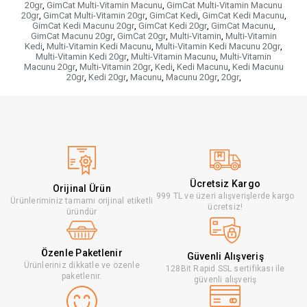
20gr
,
GimCat Multi-Vitamin Macunu
,
GimCat Multi-Vitamin Macunu
20gr
,
GimCat Multi-Vitamin 20gr
,
GimCat Kedi
,
GimCat Kedi Macunu
,
GimCat Kedi Macunu 20gr
,
GimCat Kedi 20gr
,
GimCat Macunu
,
GimCat Macunu 20gr
,
GimCat 20gr
,
Multi-Vitamin
,
Multi-Vitamin
Kedi
,
Multi-Vitamin Kedi Macunu
,
Multi-Vitamin Kedi Macunu 20gr
,
Multi-Vitamin Kedi 20gr
,
Multi-Vitamin Macunu
,
Multi-Vitamin
Macunu 20gr
,
Multi-Vitamin 20gr
,
Kedi
,
Kedi Macunu
,
Kedi Macunu
20gr
,
Kedi 20gr
,
Macunu
,
Macunu 20gr
,
20gr
,
Ücretsiz Kargo
Orijinal Ürün
999 TL ve üzeri alışverişlerde kargo
Ürünleriminiz tamamı orijinal etiketli
ücretsiz!
üründür
Özenle Paketlenir
Güvenli Alışveriş
Ürünleriniz dikkatle ve özenle
128Bit Rapid SSL sertifikası ile
paketlenir.
güvenli alışveriş