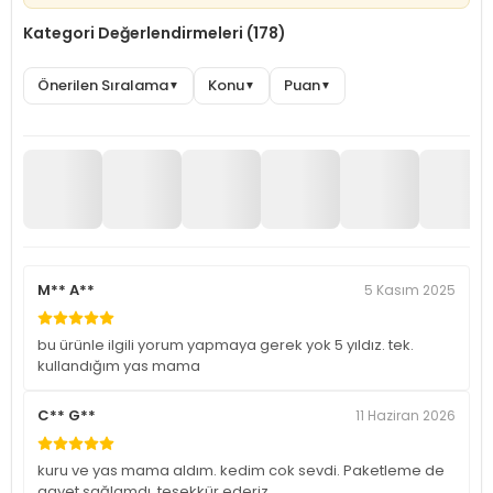
Kategori Değerlendirmeleri (178)
Önerilen Sıralama
Konu
Puan
▼
▼
▼
M** A**
5 Kasım 2025
bu ürünle ilgili yorum yapmaya gerek yok 5 yıldız. tek.
kullandığım yas mama
C** G**
11 Haziran 2026
kuru ve yas mama aldım. kedim cok sevdi. Paketleme de
gayet sağlamdı. tesekkür ederiz.