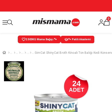
0
2.503
KG Mama Bağışı 🐾
🐾 Patili Akademi
GimCat ShinyCat Broth Kinoalı Ton Balığı Kedi Konserv