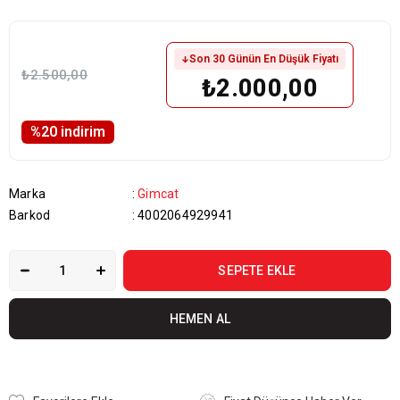
Son 30 Günün En Düşük Fiyatı
₺2.500,00
₺2.000,00
%
20
i̇ndirim
Marka
:
Gimcat
Barkod
:
4002064929941