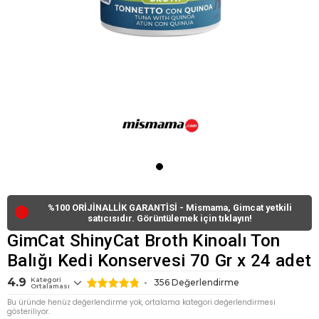
%100 ORİJİNALLİK GARANTİSİ - Mismama, Gimcat yetkili
🔴
satıcısıdır. Görüntülemek için tıklayın!
GimCat ShinyCat Broth Kinoalı Ton
Balığı Kedi Konservesi 70 Gr x 24 adet
4.9
Kategori
356
Değerlendirme
Ortalaması
Bu üründe henüz değerlendirme yok, ortalama kategori değerlendirmesi
gösteriliyor.