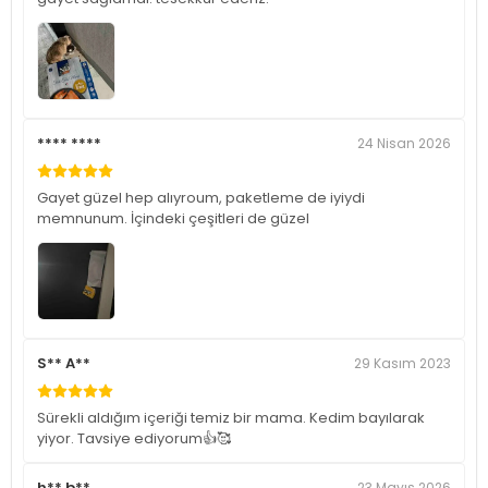
**** ****
24 Nisan 2026
Gayet güzel hep alıyroum, paketleme de iyiydi
memnunum. İçindeki çeşitleri de güzel
S** A**
29 Kasım 2023
Sürekli aldığım içeriği temiz bir mama. Kedim bayılarak
yiyor. Tavsiye ediyorum👍🥰
h** b**
23 Mayıs 2026