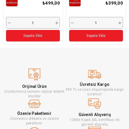
₺499,00
₺399,00
i̇ndirim
i̇ndirim
Sepete Ekle
Sepete Ekle
Ücretsiz Kargo
Orijinal Ürün
999 TL ve üzeri alışverişlerde kargo
Ürünleriminiz tamamı orijinal etiketli
ücretsiz!
üründür
Özenle Paketlenir
Güvenli Alışveriş
Ürünleriniz dikkatle ve özenle
128Bit Rapid SSL sertifikası ile
paketlenir.
güvenli alışveriş