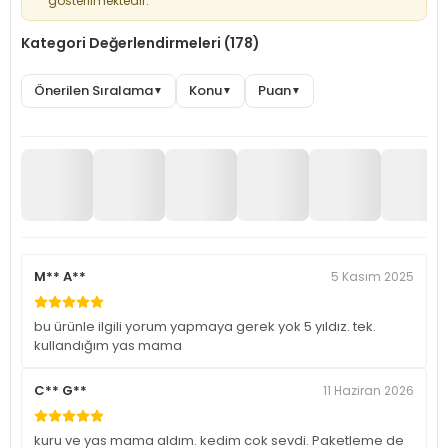
gösterilmektedir.
Kategori Değerlendirmeleri (178)
Önerilen Sıralama
Konu
Puan
▼
▼
▼
M** A**
5 Kasım 2025
bu ürünle ilgili yorum yapmaya gerek yok 5 yıldız. tek.
kullandığım yas mama
C** G**
11 Haziran 2026
kuru ve yas mama aldım. kedim cok sevdi. Paketleme de