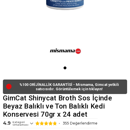
%100 ORİJİNALLİK GARANTİSİ - Mismama, Gimcat yetkili
🔴
satıcısıdır. Görüntülemek için tıklayın!
GimCat Shinycat Broth Sos İçinde
Beyaz Balıklı ve Ton Balıklı Kedi
Konservesi 70gr x 24 adet
4.9
Kategori
355
Değerlendirme
Ortalaması