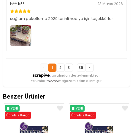
h** b**
23 Mayıs 2026
sağlam paketleme 2029 tarihli hediye için teşekkürler
‹
1
2
3
...
36
›
tarafından desteklenmektedir.
Yorumlar
mağazamızdan alınmıştır.
Benzer Ürünler
YENI
YENI
Ücretsiz Kargo
ÜRÜN
Ücretsiz Kargo
ÜRÜN