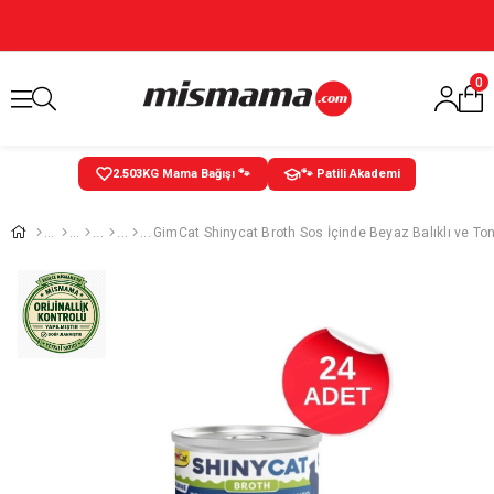
0
2.503
KG Mama Bağışı 🐾
🐾 Patili Akademi