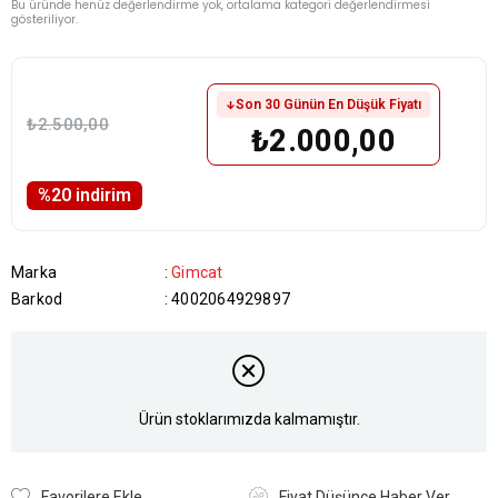
Bu üründe henüz değerlendirme yok, ortalama kategori değerlendirmesi
gösteriliyor.
Son 30 Günün En Düşük Fiyatı
₺2.500,00
₺2.000,00
%
20
i̇ndirim
Marka
:
Gimcat
Barkod
:
4002064929897
Ürün stoklarımızda kalmamıştır.
Favorilere Ekle
Fiyat Düşünce Haber Ver