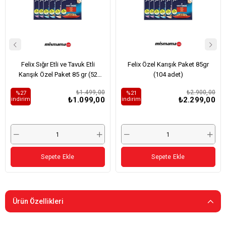
Felix Sığır Etli ve Tavuk Etli
Felix Özel Karışık Paket 85gr
Karışık Özel Paket 85 gr (52
(104 adet)
Adet)
₺1.499,00
₺2.900,00
%27
%21
₺1.099,00
₺2.299,00
i̇ndirim
i̇ndirim
Sepete Ekle
Sepete Ekle
Ürün Özellikleri