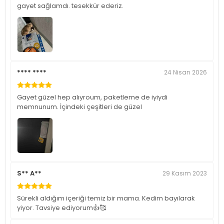
gayet sağlamdı. tesekkür ederiz.
**** ****
24 Nisan 2026
Gayet güzel hep alıyroum, paketleme de iyiydi
memnunum. İçindeki çeşitleri de güzel
S** A**
29 Kasım 2023
Sürekli aldığım içeriği temiz bir mama. Kedim bayılarak
yiyor. Tavsiye ediyorum👍🥰