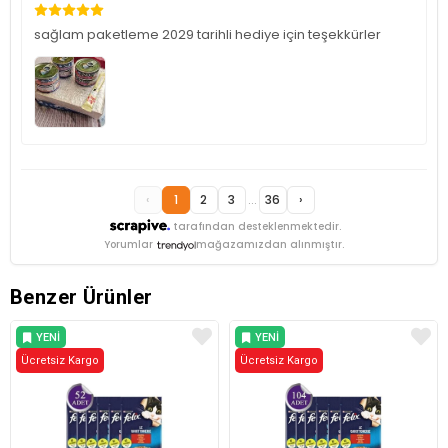
sağlam paketleme 2029 tarihli hediye için teşekkürler
‹
1
2
3
...
36
›
tarafından desteklenmektedir.
Yorumlar
mağazamızdan alınmıştır.
Benzer Ürünler
YENI
YENI
Ücretsiz Kargo
ÜRÜN
Ücretsiz Kargo
ÜRÜN