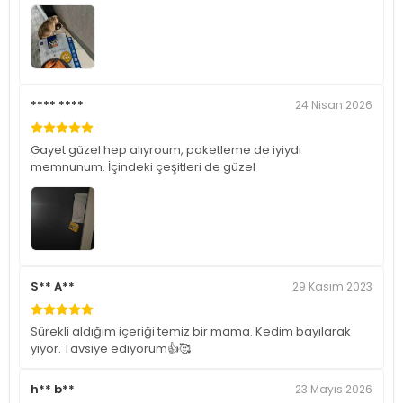
**** ****
24 Nisan 2026
Gayet güzel hep alıyroum, paketleme de iyiydi
memnunum. İçindeki çeşitleri de güzel
S** A**
29 Kasım 2023
Sürekli aldığım içeriği temiz bir mama. Kedim bayılarak
yiyor. Tavsiye ediyorum👍🥰
h** b**
23 Mayıs 2026