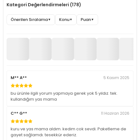
Kategori Değerlendirmeleri (178)
Önerilen Sıralama
Konu
Puan
▼
▼
▼
M** A**
5 Kasım 2025
bu ürünle ilgili yorum yapmaya gerek yok 5 yıldız. tek.
kullandığım yas mama
C** G**
11 Haziran 2026
kuru ve yas mama aldım. kedim cok sevdi. Paketleme de
gayet sağlamdı. tesekkür ederiz.