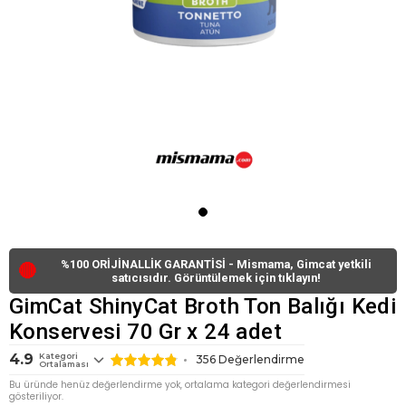
%100 ORİJİNALLİK GARANTİSİ - Mismama, Gimcat yetkili
🔴
satıcısıdır. Görüntülemek için tıklayın!
GimCat ShinyCat Broth Ton Balığı Kedi
Konservesi 70 Gr x 24 adet
4.9
Kategori
356
Değerlendirme
Ortalaması
Bu üründe henüz değerlendirme yok, ortalama kategori değerlendirmesi
gösteriliyor.