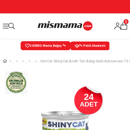
0
2.503
KG Mama Bağışı 🐾
🐾 Patili Akademi
GimCat ShinyCat Broth Ton Balığı Kedi Konservesi 70 