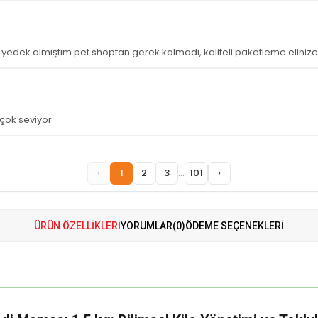
yedek almıştım pet shoptan gerek kalmadı, kaliteli paketleme elinize
çok seviyor
...
‹
1
2
3
101
›
ÜRÜN ÖZELLIKLERI
YORUMLAR
(0)
ÖDEME SEÇENEKLERI