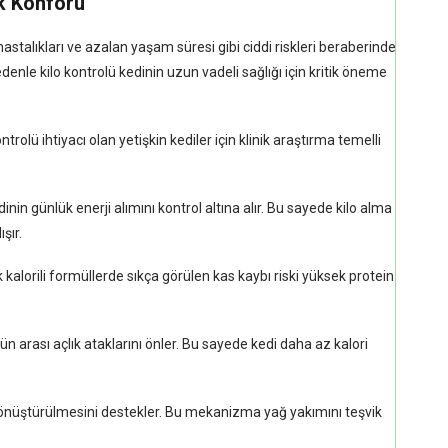
uk Konforu
astalıkları ve azalan yaşam süresi gibi ciddi riskleri beraberinde
edenle kilo kontrolü kedinin uzun vadeli sağlığı için kritik öneme
rolü ihtiyacı olan yetişkin kediler için klinik araştırma temelli
nin günlük enerji alımını kontrol altına alır. Bu sayede kilo alma
şır.
kalorili formüllerde sıkça görülen kas kaybı riski yüksek protein
ün arası açlık ataklarını önler. Bu sayede kedi daha az kalori
 dönüştürülmesini destekler. Bu mekanizma yağ yakımını teşvik