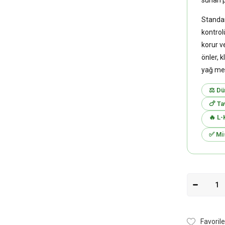
sunan 
Standart
kontrol
korur ve
önler, k
yağ met
⚖️ Dü
🍗 Ta
🔥 L-
✅ Mi
Favorile