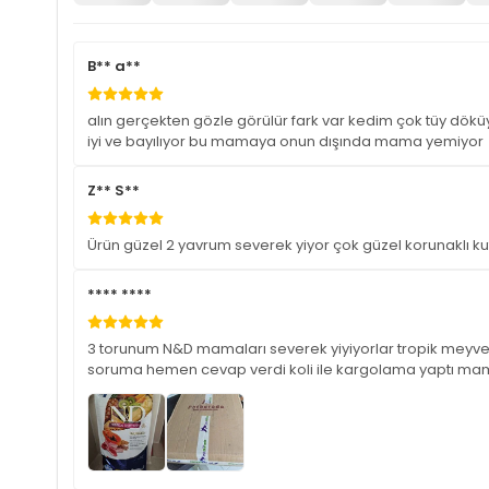
B** a**
alın gerçekten gözle görülür fark var kedim çok tüy dökü
iyi ve bayılıyor bu mamaya onun dışında mama yemiyor
Z** S**
Ürün güzel 2 yavrum severek yiyor çok güzel korunaklı 
**** ****
3 torunum N&D mamaları severek yiyiyorlar tropik meyvel
soruma hemen cevap verdi koli ile kargolama yaptı mama