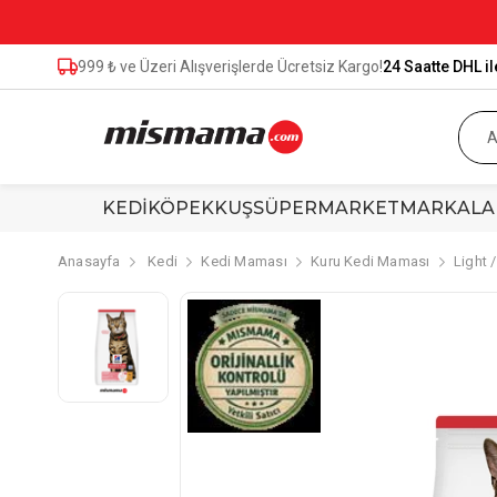
999 ₺ ve Üzeri Alışverişlerde Ücretsiz Kargo!
24 Saatte DHL il
KEDİ
KÖPEK
KUŞ
SÜPERMARKET
MARKALA
Anasayfa
Kedi
Kedi Maması
Kuru Kedi Maması
Light 