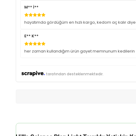
M** İ**
hayatımda gördüğüm en hızlı kargo, kedom aç kalır diye 
E** K**
her zaman kullandığım ürün gayet memnunum kedilerin 
tarafından desteklenmektedir.