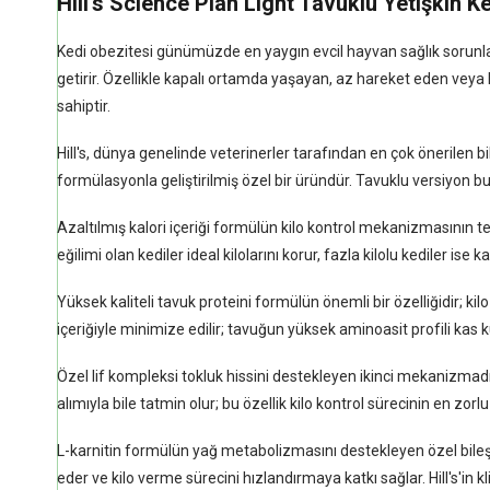
Hill's Science Plan Light Tavuklu Yetişkin 
Kedi obezitesi günümüzde en yaygın evcil hayvan sağlık sorunların
getirir. Özellikle kapalı ortamda yaşayan, az hareket eden veya kı
sahiptir.
Hill's, dünya genelinde veterinerler tarafından en çok önerilen bil
formülasyonla geliştirilmiş özel bir üründür. Tavuklu versiyon bu 
Azaltılmış kalori içeriği formülün kilo kontrol mekanizmasının tem
eğilimi olan kediler ideal kilolarını korur, fazla kilolu kediler is
Yüksek kaliteli tavuk proteini formülün önemli bir özelliğidir; k
içeriğiyle minimize edilir; tavuğun yüksek aminoasit profili kas 
Özel lif kompleksi tokluk hissini destekleyen ikinci mekanizmadır
alımıyla bile tatmin olur; bu özellik kilo kontrol sürecinin en zorlu 
L-karnitin formülün yağ metabolizmasını destekleyen özel bileş
eder ve kilo verme sürecini hızlandırmaya katkı sağlar. Hill's'in k