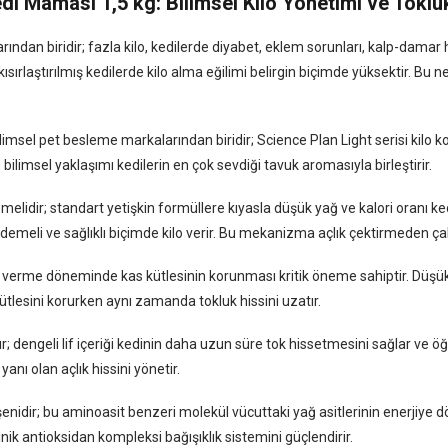
Kedi Maması 1,5 kg: Bilimsel Kilo Yönetimi ve Tokl
dan biridir; fazla kilo, kedilerde diyabet, eklem sorunları, kalp-damar h
sırlaştırılmış kedilerde kilo alma eğilimi belirgin biçimde yüksektir. Bu n
imsel pet besleme markalarından biridir; Science Plan Light serisi kilo kont
bilimsel yaklaşımı kedilerin en çok sevdiği tavuk aromasıyla birleştirir.
elidir; standart yetişkin formüllere kıyasla düşük yağ ve kalori oranı kedi
e kademeli ve sağlıklı biçimde kilo verir. Bu mekanizma açlık çektirmeden çalı
ilo verme döneminde kas kütlesinin korunması kritik öneme sahiptir. Düşük 
kütlesini korurken aynı zamanda tokluk hissini uzatır.
; dengeli lif içeriği kedinin daha uzun süre tok hissetmesini sağlar ve öğ
yanı olan açlık hissini yönetir.
enidir; bu aminoasit benzeri molekül vücuttaki yağ asitlerinin enerjiye
linik antioksidan kompleksi bağışıklık sistemini güçlendirir.