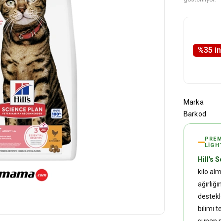
%
35
i̇
Marka
Barkod
PREM
LIGH
Hill's 
kilo alm
ağırlığ
destekle
bilimi 