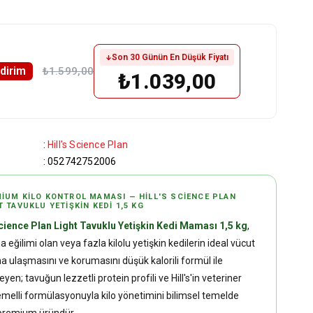
Son 30 Günün En Düşük Fiyatı
ndirim
₺1.599,00
₺1.039,00
:
Hill's Science Plan
:
052742752006
IUM KILO KONTROL MAMASI — HILL'S SCIENCE PLAN
T TAVUKLU YETIŞKIN KEDI 1,5 KG
Science Plan Light Tavuklu Yetişkin Kedi Maması 1,5 kg
,
a eğilimi olan veya fazla kilolu yetişkin kedilerin ideal vücut
ına ulaşmasını ve korumasını düşük kalorili formül ile
yen; tavuğun lezzetli protein profili ve Hill's'in veteriner
temelli formülasyonuyla kilo yönetimini bilimsel temelde