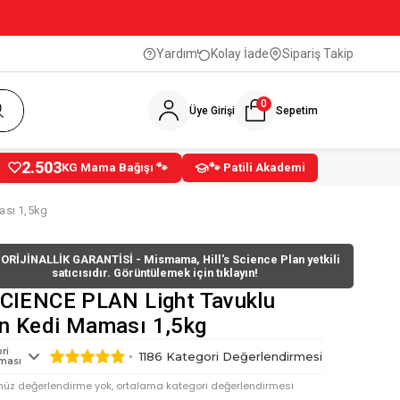
Yardım
Kolay İade
Sipariş Takip
0
Üye Girişi
Sepetim
2.503
KG Mama Bağışı 🐾
🐾 Patili Akademi
ası 1,5kg
ORİJİNALLİK GARANTİSİ - Mismama, Hill's Science Plan yetkili
satıcısıdır. Görüntülemek için tıklayın!
 SCIENCE PLAN Light Tavuklu
in Kedi Maması 1,5kg
ri
1186
Kategori Değerlendirmesi
ması
nüz değerlendirme yok, ortalama kategori değerlendirmesi