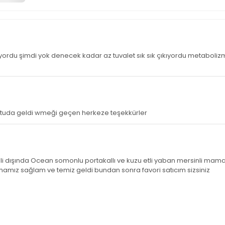
yordu şimdi yok denecek kadar az tuvalet sık sık çıkıyordu metabolizma
kutuda geldi wmeği geçen herkeze teşekkürler
i dışında Ocean somonlu portakallı ve kuzu etli yaban mersinli mama
mız sağlam ve temiz geldi bundan sonra favori satıcım sizsiniz