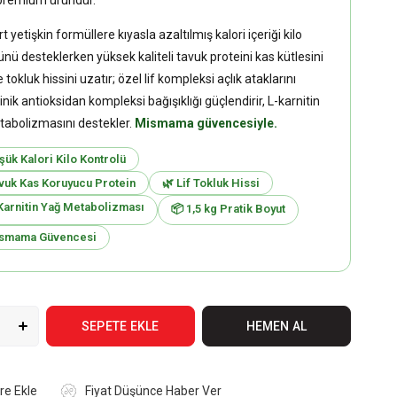
premium üründür.
 yetişkin formüllere kıyasla azaltılmış kalori içeriği kilo
ünü desteklerken yüksek kaliteli tavuk proteini kas kütlesini
 tokluk hissini uzatır; özel lif kompleksi açlık ataklarını
linik antioksidan kompleksi bağışıklığı güçlendirir, L-karnitin
abolizmasını destekler.
Mismama güvencesiyle.
şük Kalori Kilo Kontrolü
vuk Kas Koruyucu Protein
🌿 Lif Tokluk Hissi
Karnitin Yağ Metabolizması
📦 1,5 kg Pratik Boyut
smama Güvencesi
re Ekle
Fiyat Düşünce Haber Ver