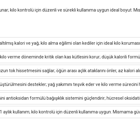
 sunar; kilo kontrolü için düzenli ve sürekli kullanıma uygun ideal boyut. 
ılmış kalori ve yağ; kilo alma eğilimi olan kediler için ideal kilo korumasın
 kilo verme döneminde kritik olan kas kütlesini korur; düşük kalorili formü
uzun tok hissetmesini sağlar; öğün arası açlık ataklarını önler, az kalori a
üştürülmesini destekler; yağ yakımını teşvik eder ve kilo verme sürecini 
mini antioksidan formülü bağışıklık sistemini güçlendirir; hücresel oksidat
k 1 aylık kullanım; kilo kontrolü için düzenli kullanıma uygun. Mismama gü