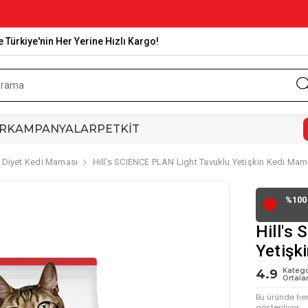
e Türkiye'nin Her Yerine Hızlı Kargo!
R
KAMPANYALAR
PETKİT
/ Diyet Kedi Maması
Hill's SCIENCE PLAN Light Tavuklu Yetişkin Kedi Mam
%100 
🔴
Hill's
Yetişk
Katego
4.9
Ortala
Bu üründe he
gösteriliyor.