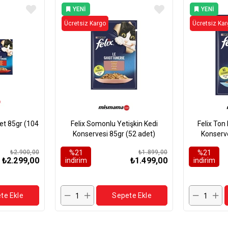
YENI
YENI
ÜRÜN
ÜRÜN
Ücretsiz Kargo
Ücretsiz Ka
85gr (104
Felix Somonlu Yetişkin Kedi
Felix Ton 
Konservesi 85gr (52 adet)
Konserve
₺2.900,00
%21
₺1.899,00
%21
₺2.299,00
₺1.499,00
i̇ndirim
i̇ndirim
te Ekle
Sepete Ekle