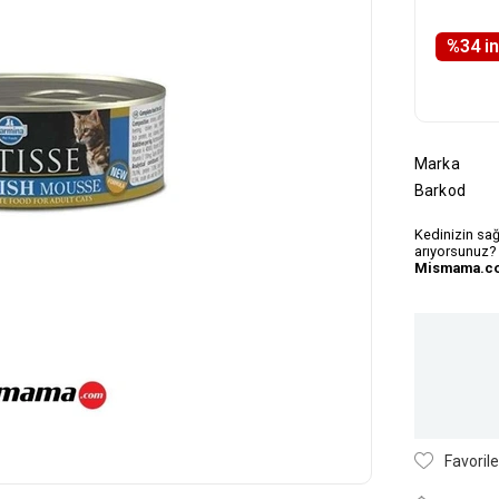
%
34
i̇
Marka
Barkod
Kedinizin sağ
arıyorsunuz?
Mismama.c
Favorile