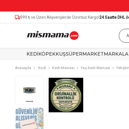
999 ₺ ve Üzeri Alışverişlerde Ücretsiz Kargo!
24 Saatte DHL il
KEDİ
KÖPEK
KUŞ
SÜPERMARKET
MARKALA
Anasayfa
Kedi
Kedi Maması
Yaş Kedi Maması
Yetişki