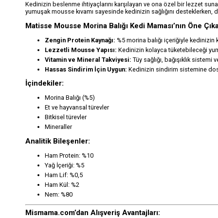
Kedinizin beslenme ihtiyaçlarını karşılayan ve ona özel bir lezzet sun
yumuşak mousse kıvamı sayesinde kedinizin sağlığını desteklerken, d
Matisse Mousse Morina Balığı Kedi Maması’nın Öne Çıkan
Zengin Protein Kaynağı:
%5 morina balığı içeriğiyle kedinizin ka
Lezzetli Mousse Yapısı:
Kedinizin kolayca tüketebileceği yum
Vitamin ve Mineral Takviyesi:
Tüy sağlığı, bağışıklık sistemi ve
Hassas Sindirim İçin Uygun:
Kedinizin sindirim sistemine dost 
İçindekiler:
Morina Balığı (%5)
Et ve hayvansal türevler
Bitkisel türevler
Mineraller
Analitik Bileşenler:
Ham Protein: %10
Yağ İçeriği: %5
Ham Lif: %0,5
Ham Kül: %2
Nem: %80
Mismama.com’dan Alışveriş Avantajları: