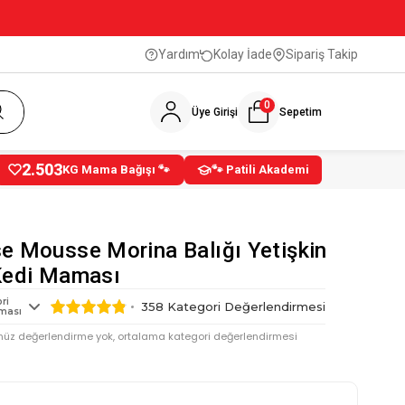
Yardım
Kolay İade
Sipariş Takip
0
Üye Girişi
Sepetim
2.503
KG Mama Bağışı 🐾
🐾 Patili Akademi
e Mousse Morina Balığı Yetişkin
Kedi Maması
ri
358
Kategori Değerlendirmesi
ması
nüz değerlendirme yok, ortalama kategori değerlendirmesi