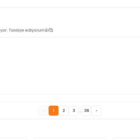
yiyor. Tavsiye ediyorum👍🥰
...
‹
1
2
3
36
›