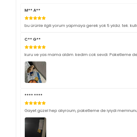
M** A**
bu ürünle ilgili yorum yapmaya gerek yok 5 yıldız. tek. 
C** G**
kuru ve yas mama aldım. kedim cok sevdi. Paketleme de 
**** ****
Gayet güzel hep alıyroum, paketleme de iyiydi memnunum.