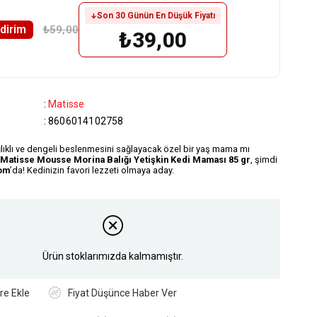
Son 30 Günün En Düşük Fiyatı
ndirim
₺59,00
₺39,00
:
Matisse
:
8606014102758
lıklı ve dengeli beslenmesini sağlayacak özel bir yaş mama mı
Matisse Mousse Morina Balığı Yetişkin Kedi Maması 85 gr
, şimdi
om
’da! Kedinizin favori lezzeti olmaya aday.
Ürün stoklarımızda kalmamıştır.
re Ekle
Fiyat Düşünce Haber Ver