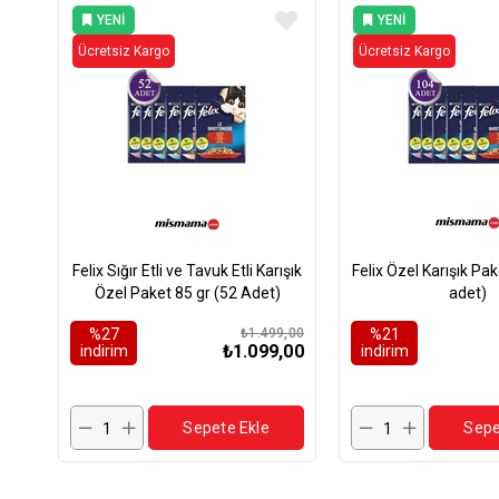
YENI
YENI
ÜRÜN
ÜRÜN
Ücretsiz Kargo
Ücretsiz Kargo
Felix Sığır Etli ve Tavuk Etli Karışık
Felix Özel Karışık Paket 
Özel Paket 85 gr (52 Adet)
adet)
%27
₺1.499,00
%21
₺1.099,00
i̇ndirim
i̇ndirim
Sepete Ekle
Sepe