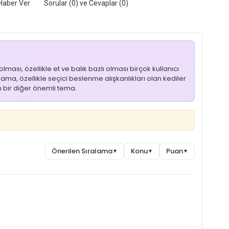
Haber Ver
Sorular (0) ve Cevaplar (0)
ması, özellikle et ve balık bazlı olması birçok kullanıcı
 Mama, özellikle seçici beslenme alışkanlıkları olan kediler
an bir diğer önemli tema.
Önerilen Sıralama
Konu
Puan
▼
▼
▼