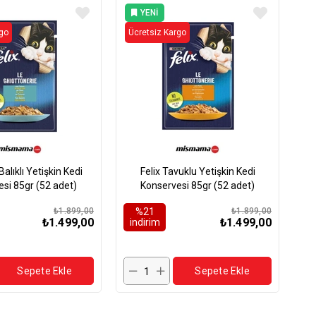
YENI
ÜRÜN
rgo
Ücretsiz Kargo
Balıklı Yetişkin Kedi
Felix Tavuklu Yetişkin Kedi
si 85gr (52 adet)
Konservesi 85gr (52 adet)
₺1.899,00
%21
₺1.899,00
₺1.499,00
₺1.499,00
i̇ndirim
Sepete Ekle
Sepete Ekle