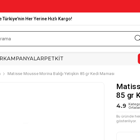
e Türkiye'nin Her Yerine Hızlı Kargo!
R
KAMPANYALAR
PETKİT
n
Matisse Mousse Morina Balığı Yetişkin 85 gr Kedi Maması
Matiss
85 gr 
Katego
4.9
Ortala
Bu üründe he
gösteriliyor.