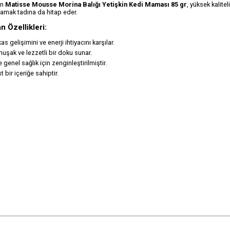
an
Matisse Mousse Morina Balığı Yetişkin Kedi Maması 85 gr
, yüksek kalite
amak tadına da hitap eder.
 Özellikleri:
s gelişimini ve enerji ihtiyacını karşılar.
uşak ve lezzetli bir doku sunar.
 genel sağlık için zenginleştirilmiştir.
bir içeriğe sahiptir.