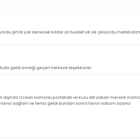
yordu şimdi yok denecek kadar az tuvalet sık sık çıkıyordu metabolizma
kutuda geldi wmeği geçen herkeze teşekkürler
i dışında Ocean somonlu portakallı ve kuzu etli yaban mersinli mama
mız sağlam ve temiz geldi bundan sonra favori satıcım sizsiniz