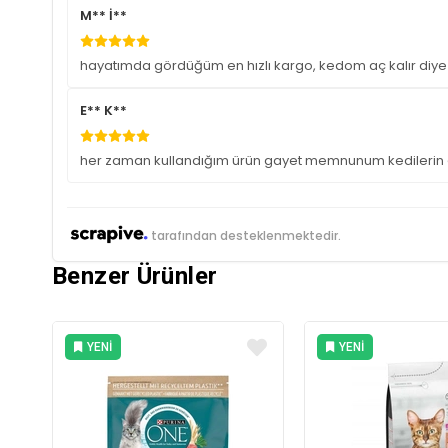
M** İ**
hayatımda gördüğüm en hızlı kargo, kedom aç kalır diye 
E** K**
her zaman kullandığım ürün gayet memnunum kedilerin 
tarafından desteklenmektedir.
Benzer Ürünler
YENI
YENI
ÜRÜN
ÜRÜN