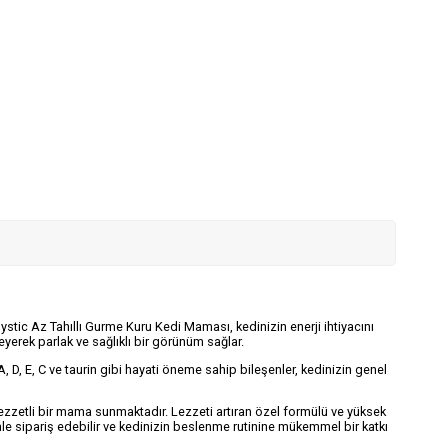
Mystic Az Tahıllı Gurme Kuru Kedi Maması, kedinizin enerji ihtiyacını
eyerek parlak ve sağlıklı bir görünüm sağlar.
A, D, E, C ve taurin gibi hayati öneme sahip bileşenler, kedinizin genel
ezzetli bir mama sunmaktadır. Lezzeti artıran özel formülü ve yüksek
le sipariş edebilir ve kedinizin beslenme rutinine mükemmel bir katkı