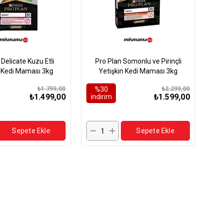
 Delicate Kuzu Etli
Pro Plan Somonlu ve Pirinçli
n Kedi Maması 3kg
Yetişkin Kedi Maması 3kg
₺1.799,00
%30
₺2.299,00
₺1.499,00
₺1.599,00
i̇ndirim
Sepete Ekle
Sepete Ekle