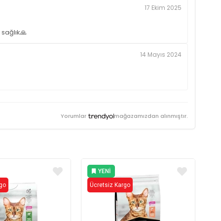
17 Ekim 2025
 sağlık🙏
14 Mayıs 2024
Yorumlar
mağazamızdan alınmıştır.
YENI
ÜRÜN
rgo
Ücretsiz Kargo