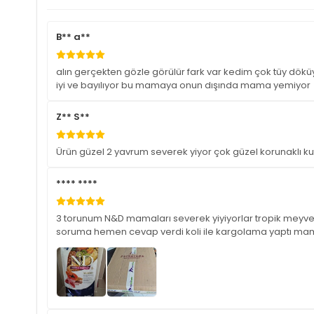
B** a**
alın gerçekten gözle görülür fark var kedim çok tüy dökü
iyi ve bayılıyor bu mamaya onun dışında mama yemiyor
Z** S**
Ürün güzel 2 yavrum severek yiyor çok güzel korunaklı 
**** ****
3 torunum N&D mamaları severek yiyiyorlar tropik meyvel
soruma hemen cevap verdi koli ile kargolama yaptı mama