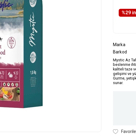
%
29
i̇
Marka
Barkod
Mystic Az Tah
beslenme ihti
kaliteli taze 
gelişimi ve yü
Gurme, yetişk
sunar.
Favorile