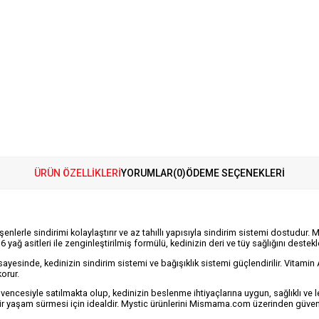
ÜRÜN ÖZELLIKLERI
YORUMLAR
(0)
ÖDEME SEÇENEKLERI
nlerle sindirimi kolaylaştırır ve az tahıllı yapısıyla sindirim sistemi dostudur. 
yağ asitleri ile zenginleştirilmiş formülü, kedinizin deri ve tüy sağlığını destekl
ayesinde, kedinizin sindirim sistemi ve bağışıklık sistemi güçlendirilir. Vitamin 
korur.
cesiyle satılmakta olup, kedinizin beslenme ihtiyaçlarına uygun, sağlıklı ve l
 bir yaşam sürmesi için idealdir. Mystic ürünlerini Mismama.com üzerinden güven