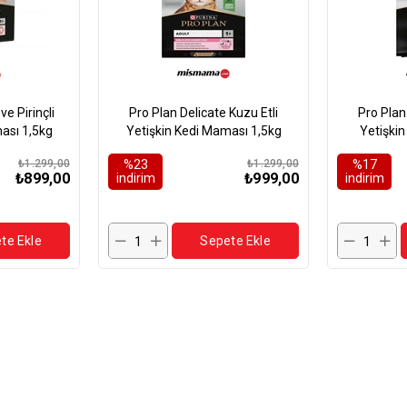
e Pirinçli
Pro Plan Delicate Kuzu Etli
Pro Plan
ası 1,5kg
Yetişkin Kedi Maması 1,5kg
Yetişki
₺1.299,00
%23
₺1.299,00
%17
₺899,00
₺999,00
i̇ndirim
i̇ndirim
te Ekle
Sepete Ekle