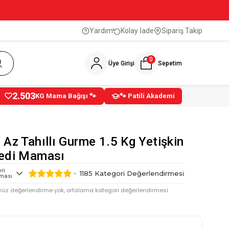
Yardım
Kolay İade
Sipariş Takip
0
Üye Girişi
Sepetim
2.503
KG Mama Bağışı 🐾
🐾 Patili Akademi
 Az Tahıllı Gurme 1.5 Kg Yetişkin
edi Maması
ri
1185
Kategori Değerlendirmesi
ması
nüz değerlendirme yok, ortalama kategori değerlendirmesi