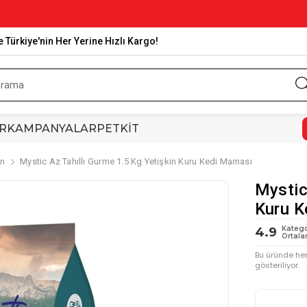
e Türkiye'nin Her Yerine Hızlı Kargo!
R
KAMPANYALAR
PETKİT
in
Mystic Az Tahıllı Gurme 1.5 Kg Yetişkin Kuru Kedi Maması
Mystic
Kuru K
Katego
4.9
Ortala
Bu üründe he
gösteriliyor.