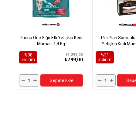
Purina One Sığır Etli Yetişkin Kedi
Pro Plan Somonlu v
Maması 1,4 Kg
Yetişkin Kedi Mam
%38
₺1.299,00
%31
₺799,00
i̇ndirim
i̇ndirim
Sepete Ekle
Sepe