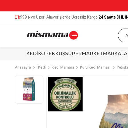
999 ₺ ve Üzeri Alışverişlerde Ücretsiz Kargo!
24 Saatte DHL il
KEDİ
KÖPEK
KUŞ
SÜPERMARKET
MARKALA
Anasayfa
Kedi
Kedi Maması
Kuru Kedi Maması
Yetişk