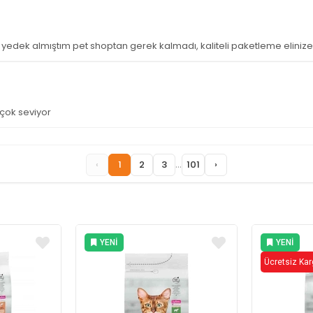
yedek almıştım pet shoptan gerek kalmadı, kaliteli paketleme elinize
çok seviyor
...
‹
1
2
3
101
›
YENI
YENI
ÜRÜN
ÜRÜN
Ücretsiz Ka