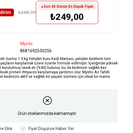
Son 30 Günün En Düşük Fiyatı
ndirim
₺348,99
₺249,00
:
Mystic
:
8681692500256
ıllı Gurme 1.5 kg Yetişkin Kuru Kedi Maması, yetişkin kedilerin tüm
yaçlarını karşılamak üzere özenle formüle edilmiştir. İçeriğinde yüksek
ve kurutulmuş tavuk eti (%40) bulunur, bu da kedinizin sağlıklı kas
ksek protein ihtiyacını karşılamaya yardımcı olur. Mystic Az Tahıllı
in kedinizin aktif ve sağlıklı bir yaşam sürmesi için ideal bir mama
Ürün stoklarımızda kalmamıştır.
re Ekle
Fiyat Düşünce Haber Ver