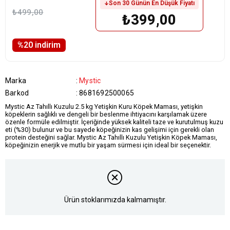
Son 30 Günün En Düşük Fiyatı
₺499,00
₺399,00
%
20
i̇ndirim
Marka
:
Mystic
Barkod
:
8681692500065
Mystic Az Tahıllı Kuzulu 2.5 kg Yetişkin Kuru Köpek Maması, yetişkin
köpeklerin sağlıklı ve dengeli bir beslenme ihtiyacını karşılamak üzere
özenle formüle edilmiştir. İçeriğinde yüksek kaliteli taze ve kurutulmuş kuzu
eti (%30) bulunur ve bu sayede köpeğinizin kas gelişimi için gerekli olan
protein desteğini sağlar. Mystic Az Tahıllı Kuzulu Yetişkin Köpek Maması,
köpeğinizin enerjik ve mutlu bir yaşam sürmesi için ideal bir seçenektir.
Ürün stoklarımızda kalmamıştır.