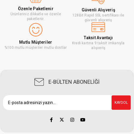
Özenle Paketlenir
Güvenli Alışveriş
Ürünleriniz dikkatle ve özenle
128Bit Rapid SSL sertifikası ile
paketlenir.
güvenli alışveriş
Taksit Avantajı
Mutlu Müşteriler
Kredi kartına 9 taksit imkanıyla
%100 mutlu müşteriler mutlu dostlar
alışveriş
E-BÜLTEN ABONELİĞİ
KAYDOL