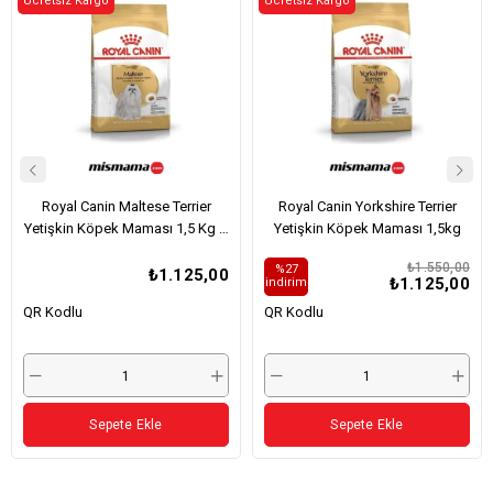
Ücretsiz Kargo
ÜRÜN
Ücretsiz Kargo
ÜRÜN
Royal Canin Maltese Terrier
Royal Canin Yorkshire Terrier
Yetişkin Köpek Maması 1,5 Kg –
Yetişkin Köpek Maması 1,5kg
Karekod ile Orijinal Ürün
₺1.550,00
%27
Kontrolü
₺1.125,00
₺1.125,00
i̇ndirim
QR Kodlu
QR Kodlu
Sepete Ekle
Sepete Ekle