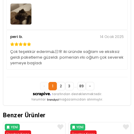
peri b.
14 Ocak 2025
Çok teşekkür ederim🙏🏻🌸 iki üründe sağlam ve eksiksiz
geldi paketleme güzeldi. pomerian ırkı oğlum çok severek
yemeye başladı
‹
1
2
3
...
89
›
tarafından desteklenmektedir.
Yorumlar
mağazamızdan alınmıştır.
Benzer Ürünler
YENI
YENI