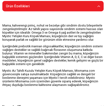
Ürün Özellikleri
Mama, kahverengi pirinç, nohut ve bezelye gibi sindirim dostu bileşenlerle
zenginleştirilmiştir. Az tahıllı yapısı sayesinde sindirim sistemi hassas olan
köpekler için idealdir. Omega 3 ve Omega 6 yağ asitleri ile zenginleştirilen
Mystic Yetişkin Kuru Köpek Maması, köpeğinizin deri ve tüy sağlığını
koruyarak parlak ve sağlıklı bir görünüm elde etmesine yardımcı olur.
İçeriğindeki prebiotik mannan oligosakkaritler, köpeğinizin sindirim sistemi
sağlığını destekler ve sağlıklı bağırsak florasının oluşumuna katkıda
bulunur. Vitamin ve mineraller bakımından zengin bu mama, köpeğinizin
bağışıklık sistemini güçlendirir. İçeriğindeki Vitamin A, D, E, C ve diğer besin
maddeleri, köpeğinizin genel sağlığını destekler, kemik gelişimi ve güçlü bir
bağışıklık sistemi için gereklidir.
Mystic Az Tahıllı Kuzulu Yetişkin Kuru Köpek Maması, Mismama.com
güvencesiyle satışa sunulmaktadır. Köpeğinizin sağlıklı ve dengeli bir
beslenme deneyimi yaşaması için Mystic'i tercih edebilirsiniz. Mystic
ürünlerini Mismama.com üzerinden güvenle sipariş ederek, köpeğinizin
ihtiyaç duyduğu beslenme kalitesine ulaşmasını sağlayabilirsiniz.