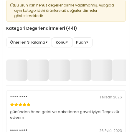
Bu ürün için henüz değerlendirme yapılmamış. Aşağıda
aynı kategorideki ürünlere ait değerlendirmeler
gösterilmektedir.
Kategori Değerlendirmeleri (441)
Önerilen Sıralama
Konu
Puan
▼
▼
▼
**** ****
1 Nisan 2026
gününden önce geldi ve paketleme gayet iyiydi.Teşekkür
ederim
**** ****
26 Eylül 2023