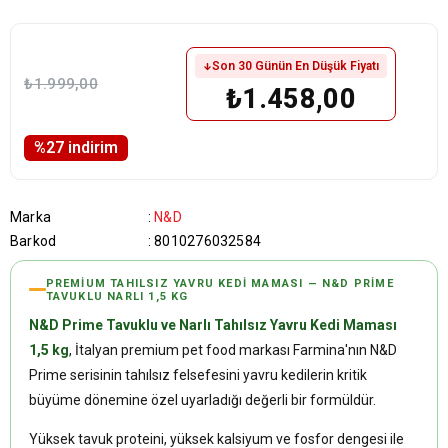
Son 30 Günün En Düşük Fiyatı
₺1.999,00
₺1.458,00
%
27
i̇ndirim
Marka
:
N&D
Barkod
:
8010276032584
PREMIUM TAHILSIZ YAVRU KEDI MAMASI — N&D PRIME
TAVUKLU NARLI 1,5 KG
N&D Prime Tavuklu ve Narlı Tahılsız Yavru Kedi Maması
1,5 kg
, İtalyan premium pet food markası Farmina'nın N&D
Prime serisinin tahılsız felsefesini yavru kedilerin kritik
büyüme dönemine özel uyarladığı değerli bir formüldür.
Yüksek tavuk proteini, yüksek kalsiyum ve fosfor dengesi ile