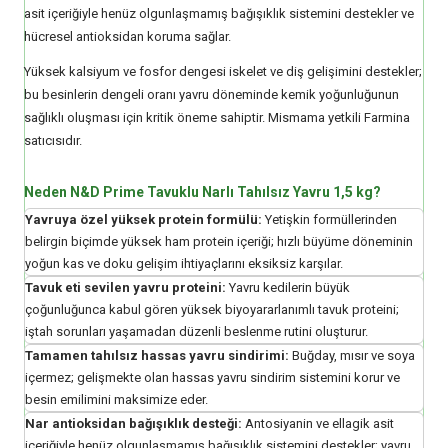
asit içeriğiyle henüz olgunlaşmamış bağışıklık sistemini destekler ve
hücresel antioksidan koruma sağlar.
Yüksek kalsiyum ve fosfor dengesi iskelet ve diş gelişimini destekler;
bu besinlerin dengeli oranı yavru döneminde kemik yoğunluğunun
sağlıklı oluşması için kritik öneme sahiptir. Mismama yetkili Farmina
satıcısıdır.
Neden N&D Prime Tavuklu Narlı Tahılsız Yavru 1,5 kg?
Yavruya özel yüksek protein formülü:
Yetişkin formüllerinden
belirgin biçimde yüksek ham protein içeriği; hızlı büyüme döneminin
yoğun kas ve doku gelişim ihtiyaçlarını eksiksiz karşılar.
Tavuk eti sevilen yavru proteini:
Yavru kedilerin büyük
çoğunluğunca kabul gören yüksek biyoyararlanımlı tavuk proteini;
iştah sorunları yaşamadan düzenli beslenme rutini oluşturur.
Tamamen tahılsız hassas yavru sindirimi:
Buğday, mısır ve soya
içermez; gelişmekte olan hassas yavru sindirim sistemini korur ve
besin emilimini maksimize eder.
Nar antioksidan bağışıklık desteği:
Antosiyanin ve ellagik asit
içeriğiyle henüz olgunlaşmamış bağışıklık sistemini destekler; yavru