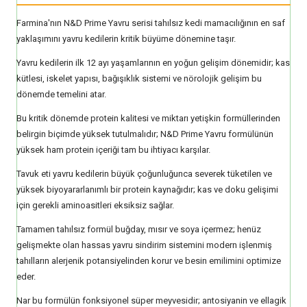
Farmina'nın N&D Prime Yavru serisi tahılsız kedi mamacılığının en saf
yaklaşımını yavru kedilerin kritik büyüme dönemine taşır.
Yavru kedilerin ilk 12 ayı yaşamlarının en yoğun gelişim dönemidir; kas
kütlesi, iskelet yapısı, bağışıklık sistemi ve nörolojik gelişim bu
dönemde temelini atar.
Bu kritik dönemde protein kalitesi ve miktarı yetişkin formüllerinden
belirgin biçimde yüksek tutulmalıdır; N&D Prime Yavru formülünün
yüksek ham protein içeriği tam bu ihtiyacı karşılar.
Tavuk eti yavru kedilerin büyük çoğunluğunca severek tüketilen ve
yüksek biyoyararlanımlı bir protein kaynağıdır; kas ve doku gelişimi
için gerekli aminoasitleri eksiksiz sağlar.
Tamamen tahılsız formül buğday, mısır ve soya içermez; henüz
gelişmekte olan hassas yavru sindirim sistemini modern işlenmiş
tahılların alerjenik potansiyelinden korur ve besin emilimini optimize
eder.
Nar bu formülün fonksiyonel süper meyvesidir; antosiyanin ve ellagik