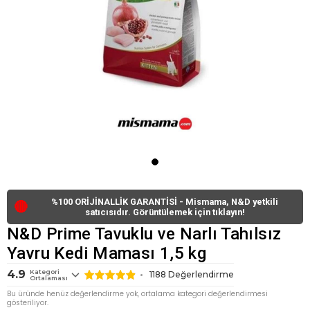
%100 ORİJİNALLİK GARANTİSİ - Mismama, N&D yetkili
🔴
satıcısıdır. Görüntülemek için tıklayın!
N&D Prime Tavuklu ve Narlı Tahılsız
Yavru Kedi Maması 1,5 kg
4.9
Kategori
1188
Değerlendirme
Ortalaması
Bu üründe henüz değerlendirme yok, ortalama kategori değerlendirmesi
gösteriliyor.