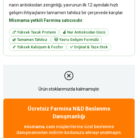
narın antioksidan zenginliği; yavrunun ilk 12 ayındaki hızlı
gelişim ihtiyaçlarını tamamen tahılsız bir çerçevede karşılar.
Mismama yetkili Farmina satıcısıdır.
🍗 Yüksek Tavuk Proteini
🍎 Nar Antioksidan Gücü
🌿 Tamamen Tahılsız
🐱 Yavru Gelişim Formülü
🦴 Yüksek Kalsiyum & Fosfor
✅ Orijinal & Taze Stok
Ürün stoklarımızda kalmamıştır.
Ücretsiz Farmina N&D Beslenme
Danışmanlığı
mismama.com
müşterilerine özel beslenme
danışmanından indirim kodunuzu almayı unutmayın.