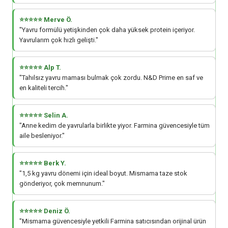
⭐⭐⭐⭐⭐ Merve Ö.
"Yavru formülü yetişkinden çok daha yüksek protein içeriyor.
Yavrularım çok hızlı gelişti."
⭐⭐⭐⭐⭐ Alp T.
"Tahılsız yavru maması bulmak çok zordu. N&D Prime en saf ve
en kaliteli tercih."
⭐⭐⭐⭐⭐ Selin A.
"Anne kedim de yavrularla birlikte yiyor. Farmina güvencesiyle tüm
aile besleniyor."
⭐⭐⭐⭐⭐ Berk Y.
"1,5 kg yavru dönemi için ideal boyut. Mismama taze stok
gönderiyor, çok memnunum."
⭐⭐⭐⭐⭐ Deniz Ö.
"Mismama güvencesiyle yetkili Farmina satıcısından orijinal ürün