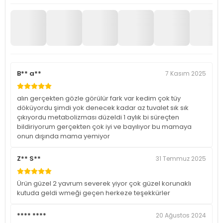
B** a**
7 Kasım 2025
alın gerçekten gözle görülür fark var kedim çok tüy
döküyordu şimdi yok denecek kadar az tuvalet sık sık
çıkıyordu metabolizması düzeldi 1 aylık bi süreçten
bildiriyorum gerçekten çok iyi ve bayılıyor bu mamaya
onun dışında mama yemiyor
Z** S**
31 Temmuz 2025
Ürün güzel 2 yavrum severek yiyor çok güzel korunaklı
kutuda geldi wmeği geçen herkeze teşekkürler
**** ****
20 Ağustos 2024