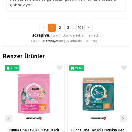
çok seviyor
‹
1
2
3
...
101
›
tarafından desteklenmektedir.
Yorumlar
mağazamızdan alınmıştır.
Benzer Ürünler
YENI
YENI
ÜRÜN
ÜRÜN
Purina One Tavuklu Yavru Kedi
Purina One Tavuklu Yetişkin Kedi