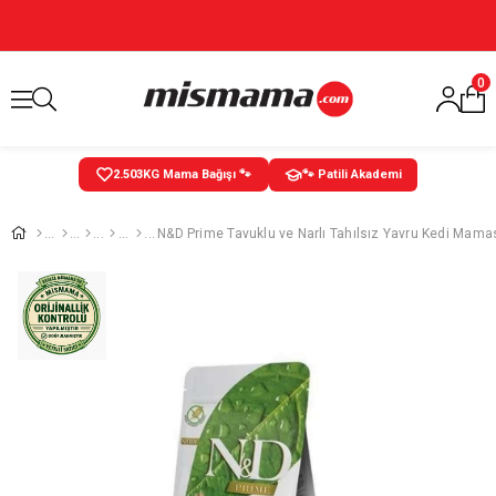
0
2.504
KG Mama Bağışı 🐾
🐾 Patili Akademi
N&D Prime Tavuklu ve Narlı Tahılsız Yavru Kedi Mamas