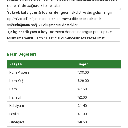
döneminde bağışıklık temeli atar.
Yüksek kalsiyum & fosfor dengesi:
İskelet ve diş gelişimi için
optimize edilmiş mineral oranları; yavru döneminde kemik
yoğunluğunun sağlıklı oluşmasını destekler.
1,5 kg pratik yavru boyutu:
Yavru dönemine uygun pratik paket;
Mismama yetkili Farmina satıcısı güvencesiyle taze teslimat.
Besin Değerleri
Bileşen
Değer
Ham Protein
%38.00
Ham Yağ
%20.00
Ham Kül
%7.50
Ham Lif
%2.00
Kalsiyum
%1.40
Fosfor
%1.00
Omega-3
%0.60