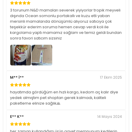
3 torunum N&D mamaları severek yiyiyorlar tropik meyveli
dışında Ocean somonlu portakallı ve kuzu etli yaban
mersinli mamalarıda dönüşümlü alıyoruz satıcıya çok
teşekkür ederim soruma hemen cevap verdi koli ile
kargolama yaptı mamamız sağlam ve temiz geldi bundan
sonra favori satıcım sizsiniz
M** İ**
17 Ekim 2025
hayatımda gördüğüm en hızlı kargo, kedom aç kalır diye
yedek almıştım pet shoptan gerek kalmadı, kaliteli
paketleme elinize sağlık🙏
E** K**
14 Mayıs 2024
her zaman kullandığım ürün gayet memnunum kedilerin