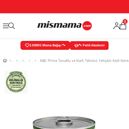
0
2.504
KG Mama Bağışı 🐾
🐾 Patili Akademi
N&D Prime Tavuklu ve Narlı Tahılsız Yetişkin Kedi Kon