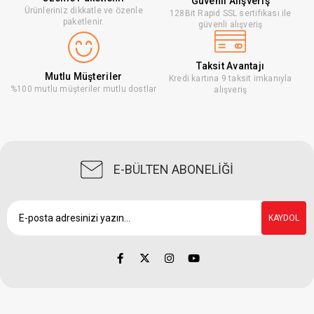
Güvenli Alışveriş
Ürünleriniz dikkatle ve özenle
128Bit Rapid SSL sertifikası ile
paketlenir.
güvenli alışveriş
Taksit Avantajı
Mutlu Müşteriler
Kredi kartına 9 taksit imkanıyla
%100 mutlu müşteriler mutlu dostlar
alışveriş
E-BÜLTEN ABONELİĞİ
KAYDOL