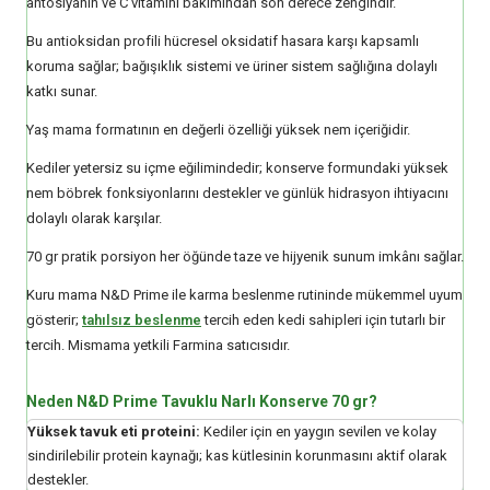
antosiyanin ve C vitamini bakımından son derece zengindir.
Bu antioksidan profili hücresel oksidatif hasara karşı kapsamlı
koruma sağlar; bağışıklık sistemi ve üriner sistem sağlığına dolaylı
katkı sunar.
Yaş mama formatının en değerli özelliği yüksek nem içeriğidir.
Kediler yetersiz su içme eğilimindedir; konserve formundaki yüksek
nem böbrek fonksiyonlarını destekler ve günlük hidrasyon ihtiyacını
dolaylı olarak karşılar.
70 gr pratik porsiyon her öğünde taze ve hijyenik sunum imkânı sağlar.
Kuru mama N&D Prime ile karma beslenme rutininde mükemmel uyum
gösterir;
tahılsız beslenme
tercih eden kedi sahipleri için tutarlı bir
tercih. Mismama yetkili Farmina satıcısıdır.
Neden N&D Prime Tavuklu Narlı Konserve 70 gr?
Yüksek tavuk eti proteini:
Kediler için en yaygın sevilen ve kolay
sindirilebilir protein kaynağı; kas kütlesinin korunmasını aktif olarak
destekler.