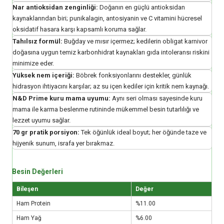
Nar antioksidan zenginliği:
Doğanın en güçlü antioksidan
kaynaklarından biri; punikalagin, antosiyanin ve C vitamini hücresel
oksidatif hasara karşı kapsamlı koruma sağlar.
Tahılsız formül:
Buğday ve mısır içermez; kedilerin obligat karnivor
doğasına uygun temiz karbonhidrat kaynakları gıda intoleransı riskini
minimize eder.
Yüksek nem içeriği:
Böbrek fonksiyonlarını destekler, günlük
hidrasyon ihtiyacını karşılar; az su içen kediler için kritik nem kaynağı.
N&D Prime kuru mama uyumu:
Aynı seri olması sayesinde kuru
mama ile karma beslenme rutininde mükemmel besin tutarlılığı ve
lezzet uyumu sağlar.
70 gr pratik porsiyon:
Tek öğünlük ideal boyut; her öğünde taze ve
hijyenik sunum, israfa yer bırakmaz.
Besin Değerleri
Bileşen
Değer
Ham Protein
%11.00
Ham Yağ
%6.00