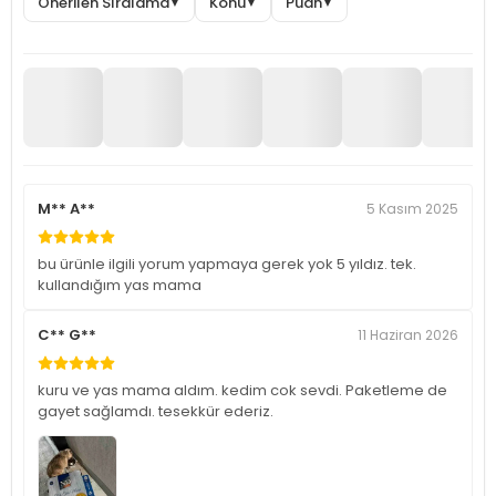
Önerilen Sıralama
Konu
Puan
▼
▼
▼
M** A**
5 Kasım 2025
bu ürünle ilgili yorum yapmaya gerek yok 5 yıldız. tek.
kullandığım yas mama
C** G**
11 Haziran 2026
kuru ve yas mama aldım. kedim cok sevdi. Paketleme de
gayet sağlamdı. tesekkür ederiz.