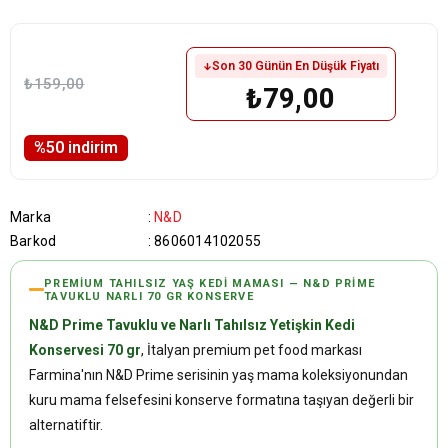
Son 30 Günün En Düşük Fiyatı
₺159,00
₺79,00
%
50
i̇ndirim
Marka
:
N&D
Barkod
:
8606014102055
PREMIUM TAHILSIZ YAŞ KEDI MAMASI — N&D PRIME
TAVUKLU NARLI 70 GR KONSERVE
N&D Prime Tavuklu ve Narlı Tahılsız Yetişkin Kedi
Konservesi 70 gr
, İtalyan premium pet food markası
Farmina'nın N&D Prime serisinin yaş mama koleksiyonundan
kuru mama felsefesini konserve formatına taşıyan değerli bir
alternatiftir.