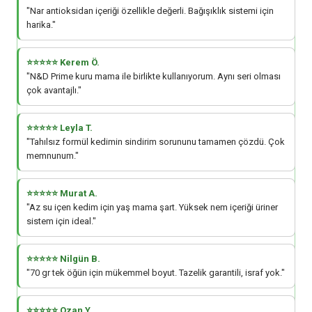
"Nar antioksidan içeriği özellikle değerli. Bağışıklık sistemi için
harika."
⭐⭐⭐⭐⭐ Kerem Ö.
"N&D Prime kuru mama ile birlikte kullanıyorum. Aynı seri olması
çok avantajlı."
⭐⭐⭐⭐⭐ Leyla T.
"Tahılsız formül kedimin sindirim sorununu tamamen çözdü. Çok
memnunum."
⭐⭐⭐⭐⭐ Murat A.
"Az su içen kedim için yaş mama şart. Yüksek nem içeriği üriner
sistem için ideal."
⭐⭐⭐⭐⭐ Nilgün B.
"70 gr tek öğün için mükemmel boyut. Tazelik garantili, israf yok."
⭐⭐⭐⭐⭐ Ozan Y.