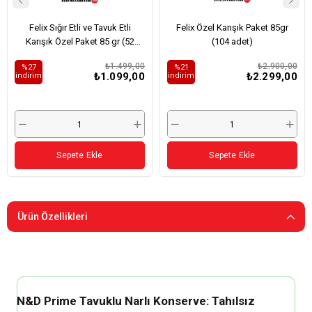
Felix Sığır Etli ve Tavuk Etli
Felix Özel Karışık Paket 85gr
Karışık Özel Paket 85 gr (52
(104 adet)
Adet)
₺1.499,00
₺2.900,00
%27
%21
₺1.099,00
₺2.299,00
i̇ndirim
i̇ndirim
Sepete Ekle
Sepete Ekle
Ürün Özellikleri
N&D Prime Tavuklu Narlı Konserve: Tahılsız