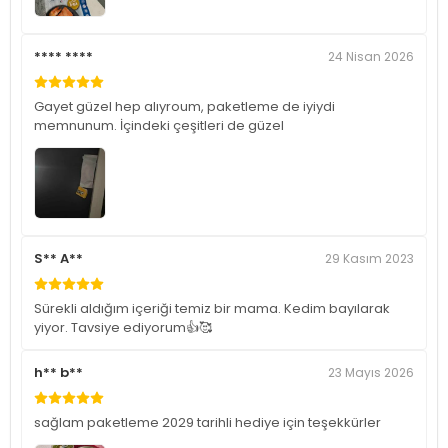
**** ****
24 Nisan 2026
Gayet güzel hep alıyroum, paketleme de iyiydi
memnunum. İçindeki çeşitleri de güzel
S** A**
29 Kasım 2023
Sürekli aldığım içeriği temiz bir mama. Kedim bayılarak
yiyor. Tavsiye ediyorum👍🥰
h** b**
23 Mayıs 2026
sağlam paketleme 2029 tarihli hediye için teşekkürler