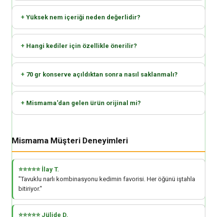
Yüksek nem içeriği neden değerlidir?
Hangi kediler için özellikle önerilir?
70 gr konserve açıldıktan sonra nasıl saklanmalı?
Mismama'dan gelen ürün orijinal mi?
Mismama Müşteri Deneyimleri
⭐⭐⭐⭐⭐ İlay T.
"Tavuklu narlı kombinasyonu kedimin favorisi. Her öğünü iştahla
bitiriyor."
⭐⭐⭐⭐⭐ Jülide D.