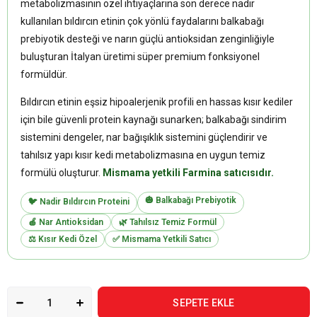
metabolizmasının özel ihtiyaçlarına son derece nadir
kullanılan bıldırcın etinin çok yönlü faydalarını balkabağı
prebiyotik desteği ve narın güçlü antioksidan zenginliğiyle
buluşturan İtalyan üretimi süper premium fonksiyonel
formüldür.
Bıldırcın etinin eşsiz hipoalerjenik profili en hassas kısır kediler
için bile güvenli protein kaynağı sunarken; balkabağı sindirim
sistemini dengeler, nar bağışıklık sistemini güçlendirir ve
tahılsız yapı kısır kedi metabolizmasına en uygun temiz
formülü oluşturur.
Mismama yetkili Farmina satıcısıdır.
🎃 Balkabağı Prebiyotik
🐦 Nadir Bıldırcın Proteini
🍎 Nar Antioksidan
🌿 Tahılsız Temiz Formül
⚖️ Kısır Kedi Özel
✅ Mismama Yetkili Satıcı