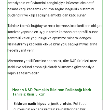
antosiyanin ve C vitamini zenginliğiyle hücresel oksidatif
hasara karşı kapsamlı koruma sağlar, bağışıklık sistemini
güçlendirir ve kalp sağlığına antioksidan katkı sunar.
Tahılsız formül buğday ve mısır içermez; kısır kedilerin obligat
karnivor yapısına en uygun temiz karbonhidrat profili sunar.
Kontrollü kalori yoğunluğu ve optimize mineral dengesi
kısırlaştırılmış kedilerin kilo ve idrar yolu sağlığı ihtiyaçlarına
hedefli yanıt verir.
Mismama yetkili Farmina satıcısıdır; tüm N&D ürünleri taze
stoklu ve orijinal ambalajlı olarak Mismama güvencesiyle
kapınıza teslim edilir.
Neden N&D Pumpkin Bıldırcın Balkabağı Narlı
Tahılsız Kısır 5 kg?
Bıldırcın nadir hipoalerjenik protein:
Pet food
dünyasının en nadir protein kaynaklarından biri;