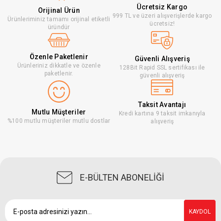
Ücretsiz Kargo
Orijinal Ürün
999 TL ve üzeri alışverişlerde kargo
Ürünleriminiz tamamı orijinal etiketli
ücretsiz!
üründür
Özenle Paketlenir
Güvenli Alışveriş
Ürünleriniz dikkatle ve özenle
128Bit Rapid SSL sertifikası ile
paketlenir.
güvenli alışveriş
Taksit Avantajı
Mutlu Müşteriler
Kredi kartına 9 taksit imkanıyla
%100 mutlu müşteriler mutlu dostlar
alışveriş
E-BÜLTEN ABONELİĞİ
KAYDOL