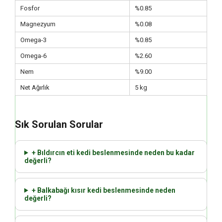
Fosfor
%0.85
Magnezyum
%0.08
Omega-3
%0.85
Omega-6
%2.60
Nem
%9.00
Net Ağırlık
5 kg
Sık Sorulan Sorular
+ Bıldırcın eti kedi beslenmesinde neden bu kadar
değerli?
+ Balkabağı kısır kedi beslenmesinde neden
değerli?