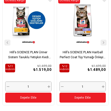
Ücretsiz Kargo
Ücretsiz Kargo
Hill's SCIENCE PLAN Üriner
Hill's SCIENCE PLAN Hairball
Sistem Tavuklu Yetişkin Kedi
Perfect Coat Tüy Yumağı Önleyici
Maması 1,5kg
Tavuklu Yetişkin Kedi Maması
₺1.699,00
₺1.699,00
%11
%12
1,5kg
₺1.519,00
₺1.489,00
i̇ndirim
i̇ndirim
Sepete Ekle
Sepete Ekle