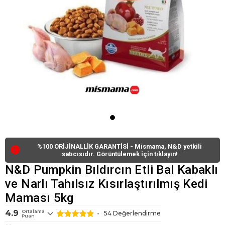
%100 ORİJİNALLİK GARANTİSİ - Mismama, N&D yetkili
🔴
satıcısıdır. Görüntülemek için tıklayın!
N&D Pumpkin Bıldırcın Etli Bal Kabaklı
ve Narlı Tahılsız Kısırlaştırılmış Kedi
Maması 5kg
4.9
Ortalama
54 Değerlendirme
Puan