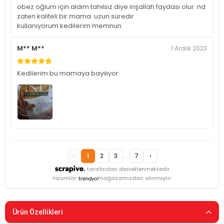
obez oğlum için aldım.tahılsız diye inşallah faydası olur .nd
zaten kaliteli bir mama. uzun süredir
kullanıyorum.kedilerim memnun.
M** M**
1 Aralık 2023
Kedilerim bu mamaya bayılıyor
‹
1
2
3
...
7
›
tarafından desteklenmektedir.
Yorumlar
mağazamızdan alınmıştır.
Ürün Özellikleri