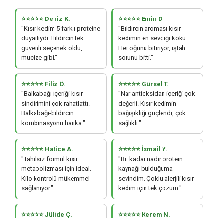
⭐⭐⭐⭐⭐ Deniz K.
⭐⭐⭐⭐⭐ Emin D.
"Kısır kedim 5 farklı proteine
"Bıldırcın aroması kısır
duyarlıydı. Bıldırcın tek
kedimin en sevdiği koku.
güvenli seçenek oldu,
Her öğünü bitiriyor, iştah
mucize gibi."
sorunu bitti."
⭐⭐⭐⭐⭐ Filiz Ö.
⭐⭐⭐⭐⭐ Gürsel T.
"Balkabağı içeriği kısır
"Nar antioksidan içeriği çok
sindirimini çok rahatlattı.
değerli. Kısır kedimin
Balkabağı-bıldırcın
bağışıklığı güçlendi, çok
kombinasyonu harika."
sağlıklı."
⭐⭐⭐⭐⭐ Hatice A.
⭐⭐⭐⭐⭐ İsmail Y.
"Tahılsız formül kısır
"Bu kadar nadir protein
metabolizması için ideal.
kaynağı bulduğuma
Kilo kontrolü mükemmel
sevindim. Çoklu alerjili kısır
sağlanıyor."
kedim için tek çözüm."
⭐⭐⭐⭐⭐ Jülide Ç.
⭐⭐⭐⭐⭐ Kerem N.