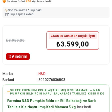
Sevilen ürün!
436
kişi favoriledi!
Son 24 saatte
1
kişi baktı
1
kişi sepete ekledi
Son 30 Günün En Düşük Fiyatı
₺3.959,00
₺3.599,00
%
9
i̇ndirim
Marka
:
N&D
Barkod
:
8010276036803
SÜPER PREMIUM KISIRLAŞTIRILMIŞ KEDI MAMASI — N&D
PUMPKIN BILDIRCIN NARLI BALKABAĞI TAHILSIZ KISIR 5 KG
Farmina N&D Pumpkin Bıldırcın Etli Balkabağı ve Narlı
Tahılsız Kısırlaştırılmış Kedi Maması 5 kg
, kısır kedi