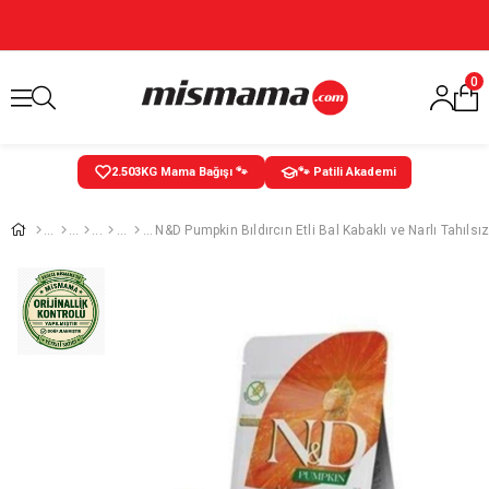
0
2.504
KG Mama Bağışı 🐾
🐾 Patili Akademi