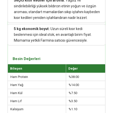
Seçici kısır kediler için aroma:
Yağsız ve
sindirilebilirliği yüksek bıldırcın etinin yoğun ve özgün
aroması; standart mamalardan sıkıp iştahını kaybeden
kısır kedileri yeniden iştahlandıran nadir lezzet.
5 kg ekonomik boyut:
Uzun süreli kısır kedi
beslenmesi için ideal stok; en avantajlı birim fiyat.
Mismama yetkili Farmina satıcısı güvencesiyle.
Besin Değerleri
Bileşen
Değer
Ham Protein
%38.00
Ham Yağ
%14.00
Ham Kül
%7.50
Ham Lif
%3.50
Kalsiyum
%1.10