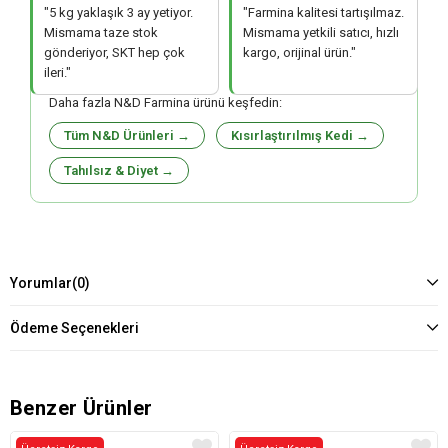
"5 kg yaklaşık 3 ay yetiyor.
"Farmina kalitesi tartışılmaz.
Mismama taze stok
Mismama yetkili satıcı, hızlı
gönderiyor, SKT hep çok
kargo, orijinal ürün."
ileri."
Daha fazla N&D Farmina ürünü keşfedin:
Tüm N&D Ürünleri →
Kısırlaştırılmış Kedi →
Tahılsız & Diyet →
Yorumlar
(0)
Ödeme Seçenekleri
Benzer Ürünler