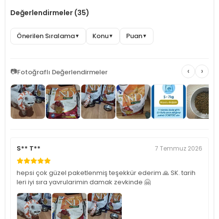
Değerlendirmeler (35)
Önerilen Sıralama
Konu
Puan
▼
▼
▼
‹
›
📷
Fotoğraflı Değerlendirmeler
S** T**
7 Temmuz 2026
hepsi çok güzel paketlenmiş teşekkür ederim 🙏 SK. tarih
leri iyi sıra yavrularimin damak zevkinde 🤗