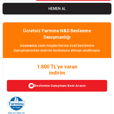
Ücretsiz Farmina N&D Beslenme
Danışmanlığı
mismama.com
müşterilerine özel beslenme
danışmanından indirim kodunuzu almayı unutmayın.
1.800 TL'ye varan
indirim
Beslenme Danışmanı Beni Arasın
☎