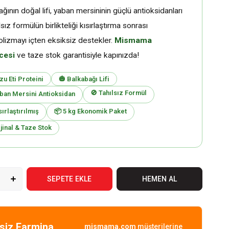
ğının doğal lifi, yaban mersininin güçlü antioksidanları
lsız formülün birlikteliği kısırlaştırma sonrası
lizmayı içten eksiksiz destekler.
Mismama
cesi
ve taze stok garantisiyle kapınızda!
zu Eti Proteini
🎃 Balkabağı Lifi
🚫 Tahılsız Formül
ban Mersini Antioksidan
sırlaştırılmış
📦 5 kg Ekonomik Paket
jinal & Taze Stok
siz Farmina
mismama.com
müşterilerine