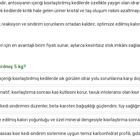
 antosiyanin içeriği kısırlaştırılmış kedilerde özellikle yaygın olan idra
kek kedilerde kritik hale gelen üriner kristal ve taş oluşum riskini azaltmay
reaksiyon ve sindirim sorunlarını ortadan kaldırır; optimize edilmiş kalor
 için en avantajlı birim fiyatı sunar; aylarca kesintisiz stok imkânı sağla
rılmış 5 kg?
çeriği kısırlaştırılmış kedilerde sık görülen idrar yolu sorunlarına karşı d
atif; kısırlaştırma sonrası kas kütlesini korur, tavuk intoleransı olan kısır
ş kedi sindirimini düzenler, beta-karoten bağışıklığı güçlendirir, tüy sağlığı
edilmiş kalori yoğunluğu ve özel mineral dengesiyle kısırlaştırma sonrası
ssas kısır kedi sindirim sistemine uygun temiz karbonhidrat profili, gıda 