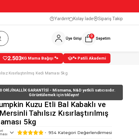
Yardım
Kolay İade
Sipariş Takip
0
Üye Girişi
Sepetim
2.503
KG Mama Bağışı 🐾
🐾 Patili Akademi
lsız Kısırlaştırılmış Kedi Maması 5kg
0 ORİJİNALLİK GARANTİSİ - Mismama, N&D yetkili satıcısıdır.
Görüntülemek için tıklayın!
mpkin Kuzu Etli Bal Kabaklı ve
ersinli Tahılsız Kısırlaştırılmış
Maması 5kg
ri
954
Kategori Değerlendirmesi
ması