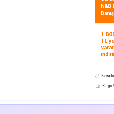
N&D 
Danış
1.80
TL'y
vara
indir
Favorile
Kargo 