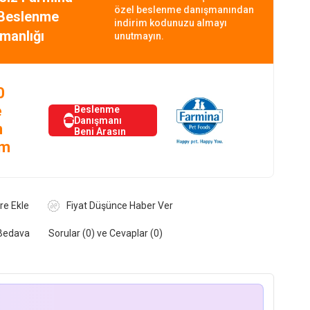
özel beslenme danışmanından
Beslenme
indirim kodunuzu almayı
manlığı
unutmayın.
0
e
Beslenme
Danışmanı
☎
n
Beni Arasın
im
re Ekle
Fiyat Düşünce Haber Ver
Bedava
Sorular (0) ve Cevaplar (0)