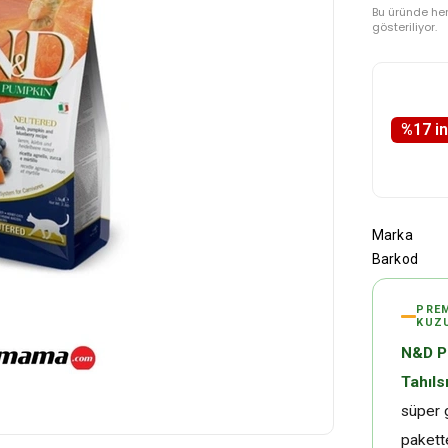
Bu üründe he
gösteriliyor.
%
17
i̇
Marka
Barkod
PREM
KUZU
N&D Pu
Tahıls
süper g
pakette