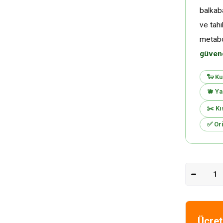
balkaba
ve tahı
metabo
güven
🐑 Ku
🫐 Ya
✂️ Kı
✅ Ori
Ücret