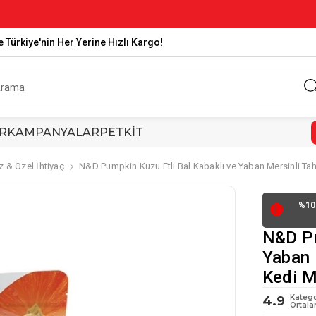
e Türkiye'nin Her Yerine Hızlı Kargo!
R
KAMPANYALAR
PETKİT
ız & Özel İhtiyaç
N&D Pumpkin Kuzu Etli Bal Kabaklı ve Yaban Mersinli Tahı
%10
🔴
N&D Pu
Yaban M
Kedi 
Katego
4.9
Ortala