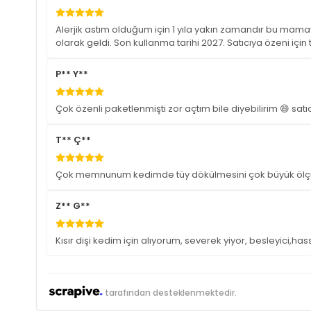
Alerjik astım olduğum için 1 yıla yakın zamandır bu mamayı
olarak geldi. Son kullanma tarihi 2027. Satıcıya özeni içi
P** Y**
Çok özenli paketlenmişti zor açtım bile diyebilirim 😄 satı
T** Ç**
Çok memnunum kedimde tüy dökülmesini çok büyük ölçü
Z** G**
Kısır dişi kedim için alıyorum, severek yiyor, besleyici,hassa
tarafından desteklenmektedir.