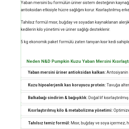
Yaban mersini bu formülün üriner sistem desteğinin kaynağıdır;
antioksidan etkisiyle hücre sağlığını korur. Kısırlaştırılmış er
Tahılsız formül mısır, buğday ve soyadan kaynaklanan alerjik 
kedilerin kilo yönetimi ve üriner sağlığı desteklenir.
5 kg ekonomik paket formülü zaten tanıyan kısır kedi sahipleri
Neden N&D Pumpkin Kuzu Yaban Mersini Kısırlaştı
Yaban mersini üriner antioksidan kalkan:
Antosiyanin i
Kuzu hipoalerjenik kas koruyucu protein:
Tavuğa altern
Balkabağı sindirim & bağışıklık:
Doğal lif kısırlaştırılmı
Kısırlaştırılmış kilo & metabolizma yönetimi:
Optimize 
Tahılsız temiz formül:
Mısır, buğday ve soya içermez; ha