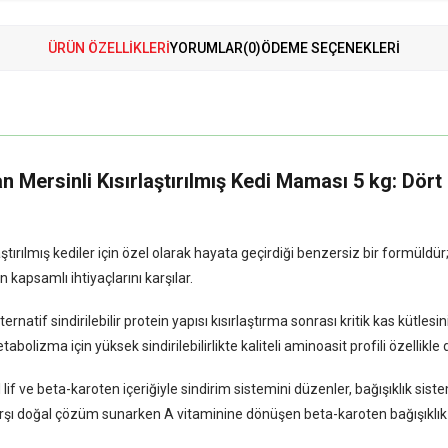
ÜRÜN ÖZELLIKLERI
YORUMLAR
(0)
ÖDEME SEÇENEKLERI
Mersinli Kısırlaştırılmış Kedi Maması 5 kg: Dört 
tırılmış kediler için özel olarak hayata geçirdiği benzersiz bir formüldür;
n kapsamlı ihtiyaçlarını karşılar.
natif sindirilebilir protein yapısı kısırlaştırma sonrası kritik kas kütlesin
lizma için yüksek sindirilebilirlikte kaliteli aminoasit profili özellikle d
 ve beta-karoten içeriğiyle sindirim sistemini düzenler, bağışıklık sistemin
arşı doğal çözüm sunarken A vitaminine dönüşen beta-karoten bağışıklık 