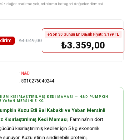
nüz değerlendirme yok, ortalama kategori değerlendirmesi
Son 30 Günün En Düşük Fiyatı: 3.199 TL
ndirim
₺4.049,00
₺3.359,00
:
N&D
:
8010276040244
IUM KISIRLAŞTIRILMIŞ KEDI MAMASI — N&D PUMPKIN
 YABAN MERSINI 5 KG
mpkin Kuzu Etli Bal Kabaklı ve Yaban Mersinli
ız Kısırlaştırılmış Kedi Maması
, Farmina'nın dört
ücünü kısırlaştırılmış kediler için 5 kg ekonomik
 sunuyor. Kuzu etinin sindirilebilir proteini,