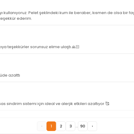
 kullanıyoruz. Pelet şeklindeki kum ile beraber, kısmen de olsa bir fay
n teşekkür ederim.
cıya teşekkürler sorunsuz elime ulaştı 🙏🏻
de azalttı
s sindirim sistemi için ideal ve alerjik etkileri azaltıyor 🥰
...
‹
1
2
3
90
›