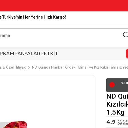
e Türkiye'nin Her Yerine Hızlı Kargo!
R
KAMPANYALAR
PETKİT
ız & Özel İhtiyaç
ND Quinoa Hairball Ördekli Elmalı ve Kızılcıklı Tahılsız 
%10
🔴
ND Qui
Kızılcı
1,5Kg
Katego
4.9
Ortala