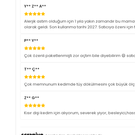
Y** Z** A**
Alerjik astım olduğum için 1 yıla yakın zamandır bu mamayı
olarak geldi. Son kullanma tarihi 2027. Satıcıya özeni içi
P** Y**
Çok özenli paketlenmişti zor açtım bile diyebilirim 😄 satı
T** Ç**
Çok memnunum kedimde tüy dökülmesini çok büyük ölçü
Z** G**
Kısır dişi kedim için alıyorum, severek yiyor, besleyici,hassa