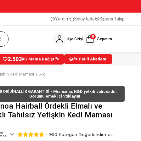
Yardım
Kolay İade
Sipariş Takip
0
Üye Girişi
Sepetim
2.503
KG Mama Bağışı 🐾
🐾 Patili Akademi
Yetişkin Kedi Maması 1,5Kg
0 ORİJİNALLİK GARANTİSİ - Mismama, N&D yetkili satıcısıdır.
Görüntülemek için tıklayın!
noa Hairball Ördekli Elmalı ve
klı Tahılsız Yetişkin Kedi Maması
ri
950
Kategori Değerlendirmesi
ması