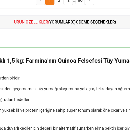
...
‹
1
2
3
90
›
ÜRÜN ÖZELLIKLERI
YORUMLAR
(0)
ÖDEME SEÇENEKLERI
cıklı 1,5 kg: Farmina'nın Quinoa Felsefesi Tüy Yu
dan biridir.
teminden geçememesi tüy yumağı oluşumuna yol açar; tekrarlayan öğürme, k
ğrudan hedefler.
 yüksek lif ve protein içeriğine sahip süper tohum olarak öne çıkar ve si
a duyarlı kediler için değerli bir alternatif sunarken elma pektin içeriğiy