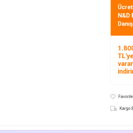
Ücret
N&D 
Danış
1.80
TL'y
vara
indir
Favorile
Kargo 