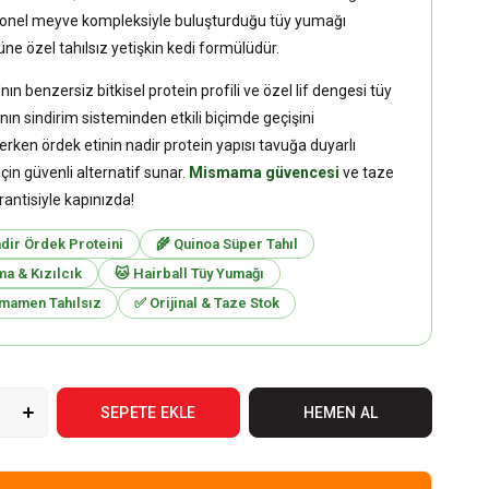
onel meyve kompleksiyle buluşturduğu tüy yumağı
üne özel tahılsız yetişkin kedi formülüdür.
ın benzersiz bitkisel protein profili ve özel lif dengesi tüy
ın sindirim sisteminden etkili biçimde geçişini
erken ördek etinin nadir protein yapısı tavuğa duyarlı
için güvenli alternatif sunar.
Mismama güvencesi
ve taze
rantisiyle kapınızda!
dir Ördek Proteini
🌾 Quinoa Süper Tahıl
ma & Kızılcık
🐱 Hairball Tüy Yumağı
amamen Tahılsız
✅ Orijinal & Taze Stok