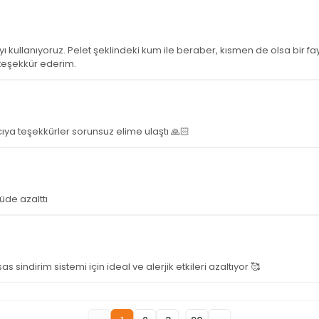
 kullanıyoruz. Pelet şeklindeki kum ile beraber, kısmen de olsa bir fay
n teşekkür ederim.
cıya teşekkürler sorunsuz elime ulaştı 🙏🏻
de azalttı
s sindirim sistemi için ideal ve alerjik etkileri azaltıyor 🥰