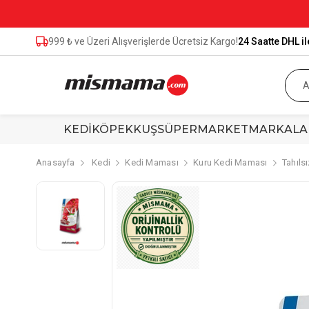
999 ₺ ve Üzeri Alışverişlerde Ücretsiz Kargo!
24 Saatte DHL il
KEDİ
KÖPEK
KUŞ
SÜPERMARKET
MARKALA
Anasayfa
Kedi
Kedi Maması
Kuru Kedi Maması
Tahıls