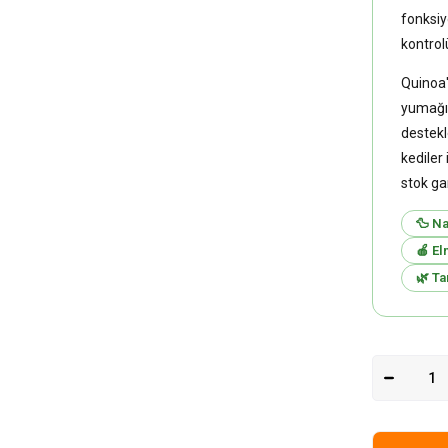
fonksiy
kontrol
Quinoa'n
yumağın
destekl
kediler 
stok ga
🦆 Na
🍎 El
🌿 T