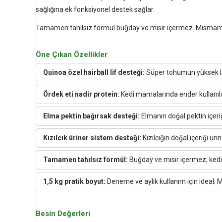
sağlığına ek fonksiyonel destek sağlar.
Tamamen tahılsız formül buğday ve mısır içermez. Mismama y
Öne Çıkan Özellikler
Quinoa özel hairball lif desteği:
Süper tohumun yüksek lif 
Ördek eti nadir protein:
Kedi mamalarında ender kullanılan 
Elma pektin bağırsak desteği:
Elmanın doğal pektin içeri
Kızılcık üriner sistem desteği:
Kızılcığın doğal içeriği ü
Tamamen tahılsız formül:
Buğday ve mısır içermez; kedini
1,5 kg pratik boyut:
Deneme ve aylık kullanım için ideal; 
Besin Değerleri