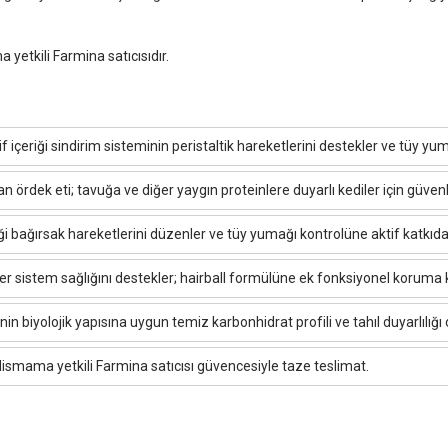
etkili Farmina satıcısıdır.
içeriği sindirim sisteminin peristaltik hareketlerini destekler ve tüy yuma
ördek eti; tavuğa ve diğer yaygın proteinlere duyarlı kediler için güvenli
ği bağırsak hareketlerini düzenler ve tüy yumağı kontrolüne aktif katkıda
riner sistem sağlığını destekler; hairball formülüne ek fonksiyonel koruma
n biyolojik yapısına uygun temiz karbonhidrat profili ve tahıl duyarlılığı 
Mismama yetkili Farmina satıcısı güvencesiyle taze teslimat.