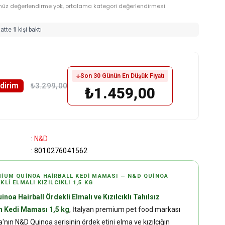
nüz değerlendirme yok, ortalama kategori değerlendirmesi
aatte
1
kişi baktı
Son 30 Günün En Düşük Fiyatı
ndirim
₺3.299,00
₺1.459,00
:
N&D
:
8010276041562
IUM QUINOA HAIRBALL KEDI MAMASI — N&D QUINOA
KLI ELMALI KIZILCIKLI 1,5 KG
noa Hairball Ördekli Elmalı ve Kızılcıklı Tahılsız
in Kedi Maması 1,5 kg
, İtalyan premium pet food markası
'nın N&D Quinoa serisinin ördek etini elma ve kızılcığın