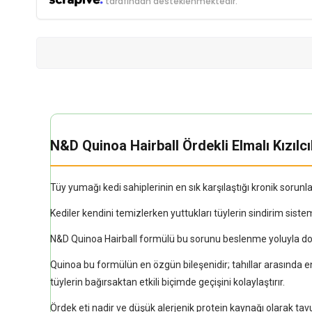
tarafından desteklenmektedir.
N&D Quinoa Hairball Ördekli Elmalı Kızıl
Tüy yumağı kedi sahiplerinin en sık karşılaştığı kronik sorunlar
Kediler kendini temizlerken yuttukları tüylerin sindirim sis
N&D Quinoa Hairball formülü bu sorunu beslenme yoluyla do
Quinoa bu formülün en özgün bileşenidir; tahıllar arasında en
tüylerin bağırsaktan etkili biçimde geçişini kolaylaştırır.
Ördek eti nadir ve düşük alerjenik protein kaynağı olarak tavuğ