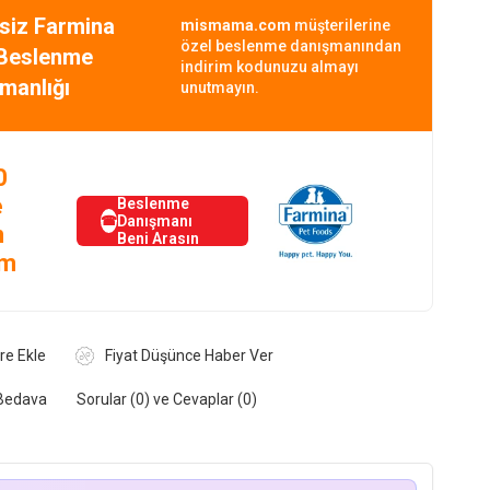
siz Farmina
mismama.com
müşterilerine
özel beslenme danışmanından
Beslenme
indirim kodunuzu almayı
manlığı
unutmayın.
0
e
Beslenme
Danışmanı
☎
n
Beni Arasın
im
re Ekle
Fiyat Düşünce Haber Ver
Bedava
Sorular (0) ve Cevaplar (0)