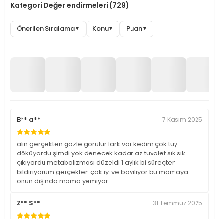
Kategori Değerlendirmeleri (729)
Önerilen Sıralama
Konu
Puan
▼
▼
▼
B** a**
7 Kasım 2025
alın gerçekten gözle görülür fark var kedim çok tüy
döküyordu şimdi yok denecek kadar az tuvalet sık sık
çıkıyordu metabolizması düzeldi 1 aylık bi süreçten
bildiriyorum gerçekten çok iyi ve bayılıyor bu mamaya
onun dışında mama yemiyor
Z** S**
31 Temmuz 2025