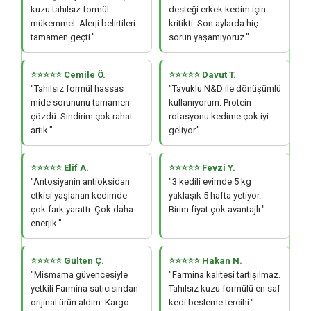
kuzu tahılsız formül
desteği erkek kedim için
mükemmel. Alerji belirtileri
kritikti. Son aylarda hiç
tamamen geçti."
sorun yaşamıyoruz."
⭐⭐⭐⭐⭐ Cemile Ö.
⭐⭐⭐⭐⭐ Davut T.
"Tahılsız formül hassas
"Tavuklu N&D ile dönüşümlü
mide sorununu tamamen
kullanıyorum. Protein
çözdü. Sindirim çok rahat
rotasyonu kedime çok iyi
artık."
geliyor."
⭐⭐⭐⭐⭐ Elif A.
⭐⭐⭐⭐⭐ Fevzi Y.
"Antosiyanin antioksidan
"3 kedili evimde 5 kg
etkisi yaşlanan kedimde
yaklaşık 5 hafta yetiyor.
çok fark yarattı. Çok daha
Birim fiyat çok avantajlı."
enerjik."
⭐⭐⭐⭐⭐ Gülten Ç.
⭐⭐⭐⭐⭐ Hakan N.
"Mismama güvencesiyle
"Farmina kalitesi tartışılmaz.
yetkili Farmina satıcısından
Tahılsız kuzu formülü en saf
orijinal ürün aldım. Kargo
kedi besleme tercihi."