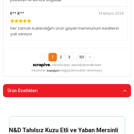
E** K**
14 Mayıs 2024
her zaman kullandığım ürün gayet memnunum kedilerin
çok seviyor
‹
1
2
3
...
101
›
tarafından desteklenmektedir.
Yorumlar
mağazamızdan alınmıştır.
Ürün Özellikleri
N&D Tahılsız Kuzu Etli ve Yaban Mersinli