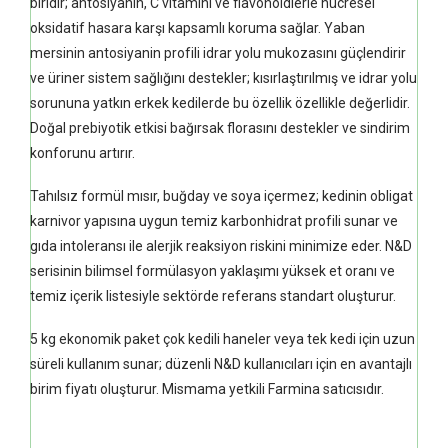
biridir; antosiyanin, C vitamini ve flavonoidlerle hücresel
oksidatif hasara karşı kapsamlı koruma sağlar. Yaban
mersinin antosiyanin profili idrar yolu mukozasını güçlendirir
ve üriner sistem sağlığını destekler; kısırlaştırılmış ve idrar yolu
sorununa yatkın erkek kedilerde bu özellik özellikle değerlidir.
Doğal prebiyotik etkisi bağırsak florasını destekler ve sindirim
konforunu artırır.
Tahılsız formül mısır, buğday ve soya içermez; kedinin obligat
karnivor yapısına uygun temiz karbonhidrat profili sunar ve
gıda intoleransı ile alerjik reaksiyon riskini minimize eder. N&D
serisinin bilimsel formülasyon yaklaşımı yüksek et oranı ve
temiz içerik listesiyle sektörde referans standart oluşturur.
5 kg ekonomik paket çok kedili haneler veya tek kedi için uzun
süreli kullanım sunar; düzenli N&D kullanıcıları için en avantajlı
birim fiyatı oluşturur. Mismama yetkili Farmina satıcısıdır.