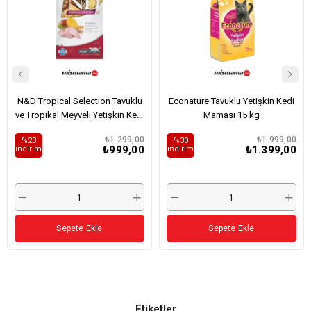
N&D Tropical Selection Tavuklu
Econature Tavuklu Yetişkin Kedi
ve Tropikal Meyveli Yetişkin Kedi
Maması 15 kg
Maması 1,5kg
₺1.299,00
₺1.999,00
%23
%30
₺999,00
₺1.399,00
i̇ndirim
i̇ndirim
Sepete Ekle
Sepete Ekle
Etiketler