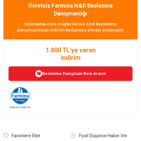
Ücretsiz Farmina N&D Beslenme
Danışmanlığı
mismama.com
müşterilerine özel beslenme
danışmanından indirim kodunuzu almayı unutmayın.
1.800 TL'ye varan
indirim
Beslenme Danışmanı Beni Arasın
☎
Favorilere Ekle
Fiyat Düşünce Haber Ver