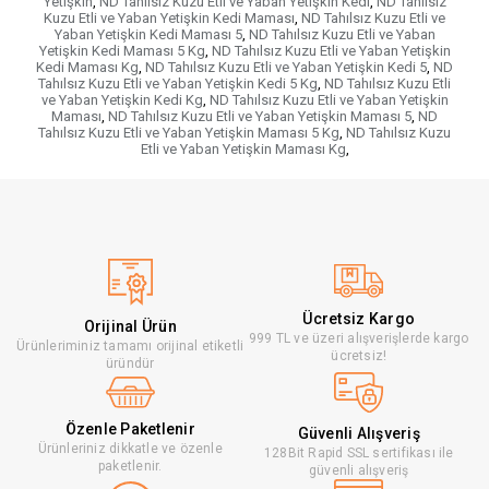
Yetişkin
,
ND Tahılsız Kuzu Etli ve Yaban Yetişkin Kedi
,
ND Tahılsız
Kuzu Etli ve Yaban Yetişkin Kedi Maması
,
ND Tahılsız Kuzu Etli ve
Yaban Yetişkin Kedi Maması 5
,
ND Tahılsız Kuzu Etli ve Yaban
Yetişkin Kedi Maması 5 Kg
,
ND Tahılsız Kuzu Etli ve Yaban Yetişkin
Kedi Maması Kg
,
ND Tahılsız Kuzu Etli ve Yaban Yetişkin Kedi 5
,
ND
Tahılsız Kuzu Etli ve Yaban Yetişkin Kedi 5 Kg
,
ND Tahılsız Kuzu Etli
ve Yaban Yetişkin Kedi Kg
,
ND Tahılsız Kuzu Etli ve Yaban Yetişkin
Maması
,
ND Tahılsız Kuzu Etli ve Yaban Yetişkin Maması 5
,
ND
Tahılsız Kuzu Etli ve Yaban Yetişkin Maması 5 Kg
,
ND Tahılsız Kuzu
Etli ve Yaban Yetişkin Maması Kg
,
Ücretsiz Kargo
Orijinal Ürün
999 TL ve üzeri alışverişlerde kargo
Ürünleriminiz tamamı orijinal etiketli
ücretsiz!
üründür
Özenle Paketlenir
Güvenli Alışveriş
Ürünleriniz dikkatle ve özenle
128Bit Rapid SSL sertifikası ile
paketlenir.
güvenli alışveriş