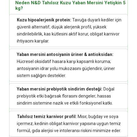
Neden N&D Tahılsız Kuzu Yaban Mersini Yetişkin 5
kg?
Kuzu hipoalerjenik protein:
Tavuğa duyarlı kediler için
güvenli alternatif; düşük alerjenik profil, yüksek
sindirilebilirlik, kas kütlesini aktif korur, obligat karnivor
ihtiyacını karşılar.
Yaban mersini antosiyanin üriner & antioksidan:
Hücresel oksidatif hasara karşı kapsamlı koruma;
antosiyanin idrar yolu mukozasını güçlendirir, üriner
sistem sağlığını destekler.
Yaban mersini prebiyotik sindirim desteği:
Doğal
prebiyotik etki bağırsak florasını dengeler; hassas
sindirim sistemine nazik ve etkili fonksiyonel katkı.
Tahılsız temiz karnivor profil:
Mısır, buğday ve soya
içermez; kedinin obligat karnivor yapısına uygun temiz
formül, gıda alerjisi ve intoleransı riskini minimize eder.