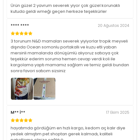
Ürün güzel 2 yavrum severek yiyor çok güzel korunaklı
kutuda geldi wmeği geçen herkeze teşekkürler
**** ****
20 Ağustos 2024
3 torunum N&D mamaları severek yiyiyorlar tropik meyveli
dışında Ocean somonlu portakallı ve kuzu etli yaban
mersinli mamalarıda dönüşümlü alıyoruz satıcıya çok
teşekkür ederim soruma hemen cevap verdi koli ile
kargolama yaptı mamamız sağlam ve temiz geldi bundan
sonra favori satıcım sizsiniz
M** İ**
17 Ekim 2025
hayatımda gördüğüm en hızlı kargo, kedom aç kalır diye
yedek almıştım pet shoptan gerek kalmadı, kaliteli
paketleme elinize sağlık🙏