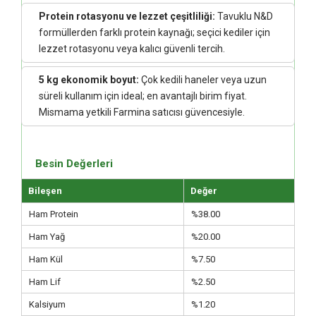
Protein rotasyonu ve lezzet çeşitliliği:
Tavuklu N&D
formüllerden farklı protein kaynağı; seçici kediler için
lezzet rotasyonu veya kalıcı güvenli tercih.
5 kg ekonomik boyut:
Çok kedili haneler veya uzun
süreli kullanım için ideal; en avantajlı birim fiyat.
Mismama yetkili Farmina satıcısı güvencesiyle.
Besin Değerleri
Bileşen
Değer
Ham Protein
%38.00
Ham Yağ
%20.00
Ham Kül
%7.50
Ham Lif
%2.50
Kalsiyum
%1.20