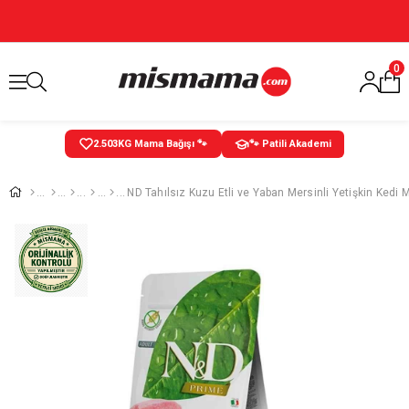
0
2.504
KG Mama Bağışı 🐾
🐾 Patili Akademi
ND Tahılsız Kuzu Etli ve Yaban Mersinli Yetişkin Kedi