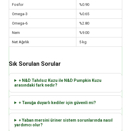
Fosfor
%0.90
Omega-3
%0.65
Omega-6
%2.80
Nem
%9.00
Net Ağırlık
5 kg
Sık Sorulan Sorular
+ N&D Tahılsız Kuzu ile N&D Pumpkin Kuzu
arasındaki fark nedir?
+ Tavuğa duyarlı kediler için güvenli mi?
+ Yaban mersini üriner sistem sorunlarında nasıl
yardımcı olur?