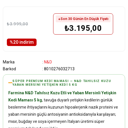
Son 30 Günün En Düşük Fiyatı
₺3.999,00
₺3.195,00
%
20
i̇ndirim
Marka
:
N&D
Barkod
:
8010276032713
SÜPER PREMIUM KEDI MAMASI — N&D TAHILSIZ KUZU
YABAN MERSINI YETIŞKIN KEDI 5 KG
Farmina N&D Tahılsız Kuzu Etli ve Yaban Mersinli Yetişkin
Kedi Maması 5 kg
, tavuğa duyarlı yetişkin kedilerin günlük
beslenme ihtiyaçlarını kuzunun hipoalerjenik nazik proteini ve
yaban mersinin güçlü antosiyanin antioksidanıyla karşılayan;
mısır, buğday ve soya içermeyen İtalyan üretimi süper