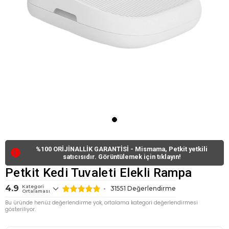
%100 ORİJİNALLİK GARANTİSİ - Mismama, Petkit yetkili
🔴
satıcısıdır. Görüntülemek için tıklayın!
Petkit Kedi Tuvaleti Elekli Rampa
4.9
Kategori
31551
Değerlendirme
Ortalaması
Bu üründe henüz değerlendirme yok, ortalama kategori değerlendirmesi
gösteriliyor.