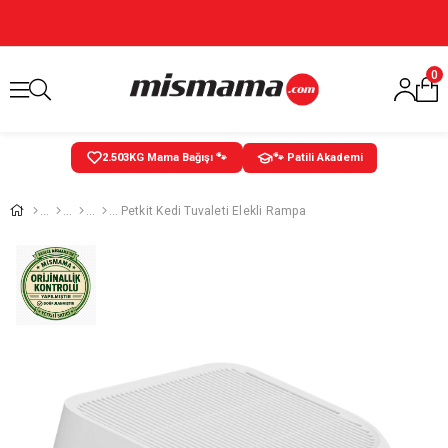
0
2.503
KG Mama Bağışı 🐾
🐾 Patili Akademi
Petkit Kedi Tuvaleti Elekli Rampa