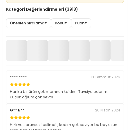
Kategori Değerlendirmeleri (3918)
Önerilen Sıralama
Konu
Puan
▼
▼
▼
**** ****
10 Temmuz 2026
Harika bir ürün çok memnun kaldım. Tavsiye ederim.
Küçük oğlum çok sevdi
G** B**
20 Nisan 2024
Hızlı ve sorunsuz teslimat , kedim çok seviyor bu boy uzun