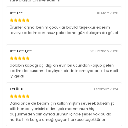
süre gidiyor tavsiye ederim
B** E**
18 Mart 2026
Ürünler orjinal benim çocuklar bayıldı teşekkür ederim
tavsiye ederim sorunsuz paketleme güzel ulaşım da güzel
.
B** G** Ç**
25 Haziran 2026
dolabın kapağı açıldığı an evin bir ucundan koşup gelen
kedim der susarım. bayılıyor. bir de kusmuyor artık. bu malt
iyi geldi
EYLÜL U.
11 Temmuz 2024
Daha önce de kedim için kullanmıştım severek tüketmişti
bitti hemen yenisini aldım çok memnunum hiç
düşünmeden alın ayrıca ürünün içinde şeker yok bu da
harika hızlı kargo emeği geçen herkese teşekkürler