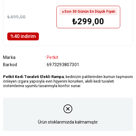
Son 30 Günün En Düşük Fiyatı
₺499,00
₺299,00
%
40
i̇ndirim
Marka
:
Petkit
Barkod
:
6973293807301
Petkit Kedi Tuvaleti Elekli Rampa
, kedinizin patilerinden kumun taşmasını
önleyen ızgara yapısıyla evin hijyenini korurken, akıllı kedi tuvaleti
sistemlerine uyumlu tasarımıyla konfor sunar.
Ürün stoklarımızda kalmamıştır.