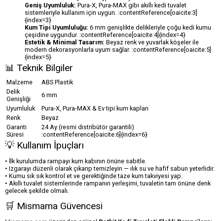
Geniş Uyumluluk:
Pura-X, Pura-MAX gibi akıllı kedi tuvalet
sistemleriyle kullanım için uygun. :contentReference[oaicite:3]
{index=3}
Kum Tipi Uyumluluğu:
6 mm genişlikte delikleriyle çoğu kedi kumu
çeşidine uygundur. :contentReference[oaicite:4]{index=4}
Estetik & Minimal Tasarım:
Beyaz renk ve yuvarlak köşeler ile
modern dekorasyonlarla uyum sağlar. :contentReference[oaicite:5]
{index=5}
📊 Teknik Bilgiler
Malzeme
ABS Plastik
Delik
6 mm
Genişliği
Uyumluluk
Pura-X, Pura-MAX & Ev tipi kum kapları
Renk
Beyaz
Garanti
24 Ay (resmi distribütör garantili)
Süresi
:contentReference[oaicite:6]{index=6}
💡 Kullanım İpuçları
• İlk kurulumda rampayı kum kabının önüne sabitle.
• Izgarayı düzenli olarak çıkarıp temizleyin — ılık su ve hafif sabun yeterlidir.
• Kumu sık sık kontrol et ve gerektiğinde taze kum takviyesi yap.
• Akıllı tuvalet sistemlerinde rampanın yerleşimi, tuvaletin tam önüne denk
gelecek şekilde olmalı.
🛒 Mismama Güvencesi