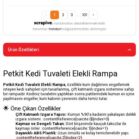
‹
1
2
3
...
101
›
tarafından desteklenmektedir.
Yorumlar
mağazamızdan alınmıştır.
Ürün Özellikleri
Petkit Kedi Tuvaleti Elekli Rampa
Petkit Kedi Tuvaleti Elekli Rampa
, özellikle kum dağılımını engellemek
isteyen kedi sahipleri için tasarlanmış, çift katmanlı ızgara sistemine sahip
bir rampadır. Kediniz tuvaletini yaptıktan sonra patilerindeki kumun ev içine
yayılmasını engeller, kum kabının çevresini daha temiz tutar.
🌟 Öne Çıkan Özellikler
Çift Katmanlı Izgara Yapısı:
Kumun %90’a kadarını yakalayan delikli
ızgara sistemi. :contentReference[oaicite:0]{index=0}
Kaymaz ve Dengeli Taban:
Dört köşesinde kauçuk takozlar ile
kaymayı önler. :contentReference[oaicite:1]{index=1}
Dayanıklı ABS Plastik:
Uzun ömürlü ve kolay temizlenebilir yapı.
:contentReference[oaicite:2]{index=2}