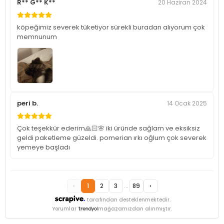
R** G** K**
20 Haziran 2024
köpeğimiz severek tüketiyor sürekli buradan alıyorum çok
memnunum
peri b.
14 Ocak 2025
Çok teşekkür ederim🙏🏻🌸 iki üründe sağlam ve eksiksiz
geldi paketleme güzeldi. pomerian ırkı oğlum çok severek
yemeye başladı
‹
1
2
3
...
89
›
tarafından desteklenmektedir.
Yorumlar
mağazamızdan alınmıştır.