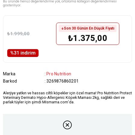
Bu üründe henüz değerlendirme yok, ortalama kategori değerlendirmesi
gösteriliyor.
Son 30 Günün En Düşük Fiyatı
₺1.999,00
₺1.375,00
%
31
i̇ndirim
Marka
:
Pro Nutrition
Barkod
:
3269876860201
Alerjiye yatkın ve hassas ciltli köpekler için özel mama! Pro Nutrition Protect
Veterinary Dermato Hypo-Allergenic Köpek Maması 2kg, sağlıklı deri ve
parlak tüyler için şimdi Mismama.com’da.