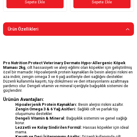
Sepete Ekle
Sepete Ekle
Ürün Özellikleri
Pro Nutrition Protect Veterinary Dermato Hypo-Allergenic Köpek
Maması 2kg
, cilt hassasiyeti ve alerji eğilimi olan köpekler için geliştirilmiş
özel bir mamadır. Hipoalerjenik protein kaynakları ile besin alerjisi riskini en
aza indirir, zengin omega 3 ve 6 yağ asitleriyle deri sağlığını destekler.
Düzenli kullanımla kaşıntı, tüy dökülmesi ve deri iritasyonlarını azaltmaya
yardımcı olur. Dengeli vitamin ve mineral içeriğiyle bağışıklık sistemini de
güçlendirir.
Ürünün Avantajları:
Hipoalerjenik Protein Kaynakları:
Besin alerjisi riskini azaltır.
Zengin Omega 3 & 6 Yağ Asitleri:
Sağlıklı cilt ve parlak tüy
oluşumunu destekler.
Dengeli Vitamin & Mineral:
Bağışıklık sistemini ve genel sağlığı
korur.
Lezzetli ve Kolay Sindirilen Formül:
Hassas köpekler için ideal
mama.
Kaşıntı ve Deri İritasyonunu Azaltır:
Düzenli kullanımda cilt