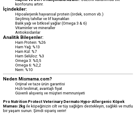
konforunu artırır.
İçindekiler:
Hipoalerjenik hayvansal protein (ördek, somon vb.)
Seçilmiş tahıllar ve lif kaynakları
Balık yağı ve bitkisel yağlar (Omega 3 & 6)
Vitaminler ve mineraller
Antioksidanlar
Analitik Bileşenler:
Ham Protein: %26
Ham Yağ: %13
Ham Kül: %7
Ham Selüloz: %3
Omega 3: %0,5
Omega 6: %2,2
Nem: %10
Neden Mismama.com?
Orijinal ve taze ürün garantisi
Hızlı teslimat, avantajlı fiyat
Güvenli alışveriş ve müşteri memnuniyeti
Pro Nutrition Protect Veterinary Dermato Hypo-Allergenic Köpek
Maması 2kg
ile köpeğinizin cilt ve tüy sağlığını destekleyin, sağlıklı ve mutlu
bir yaşam sunun. Şimdi sipariş verin!