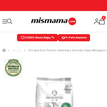
0
2.503
KG Mama Bağışı 🐾
🐾 Patili Akademi