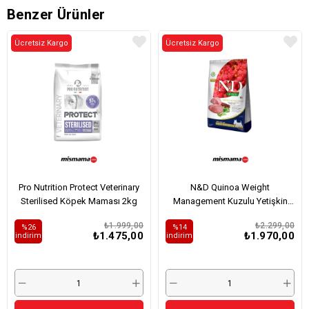
Benzer Ürünler
Ücretsiz Kargo
Ücretsiz Kargo
Pro Nutrition Protect Veterinary
N&D Quinoa Weight
Sterilised Köpek Maması 2kg
Management Kuzulu Yetişkin
Köpek Maması 2.5 kg
₺1.999,00
₺2.299,00
%26
%14
₺1.475,00
₺1.970,00
i̇ndirim
i̇ndirim