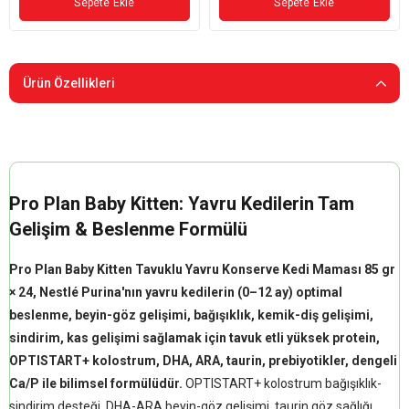
Sepete Ekle
Sepete Ekle
Ürün Özellikleri
Pro Plan Baby Kitten: Yavru Kedilerin Tam
Gelişim & Beslenme Formülü
Pro Plan Baby Kitten Tavuklu Yavru Konserve Kedi Maması 85 gr
× 24, Nestlé Purina'nın yavru kedilerin (0–12 ay) optimal
beslenme, beyin-göz gelişimi, bağışıklık, kemik-diş gelişimi,
sindirim, kas gelişimi sağlamak için tavuk etli yüksek protein,
OPTISTART+ kolostrum, DHA, ARA, taurin, prebiyotikler, dengeli
Ca/P ile bilimsel formülüdür.
OPTISTART+ kolostrum bağışıklık-
sindirim desteği, DHA-ARA beyin-göz gelişimi, taurin göz sağlığı,