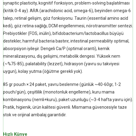
synaptic plasticity, kognitif fonksiyon, problem-solving başlatılması
(kritik 0-4 ay). ARA (arachidonic acid, omega-6), beyinden omega-6
talep, retinal gelişim, göz fonksiyonu. Taurin (essential amino acid
kedi), göz retina sağlığı, DCM engellenmesi, nörotransmitter sentezi.
Prebiyotikler (FOS, inülin), bifidobacterium/lactobacillus büyüyü
destekler, harmful bacteria bastırır, intestinal permeability optimal,
absorpsiyon iyileşir. Dengeli Ca/P (optimal oranti), kemik
mineralizasyonu, diş gelişimi, metabolik dengesi. Yüksek nem
(~%75-85), palatability (lezzet), hidrasyon (yavru su takviyesi
uygun), kolay yutma (öğütme gerekli yok).
85 gr pouch × 24 paket, yavru beslenme (günlük ~40-60gr, 1-2
pouch/gün), çeşitlilik (monotonluk engelleme), kuru mama
kombinasyonu (nemli+kuru), paket uzunluğu (~3-4 hafta yavru için).
Pratik, higienik, ürün kalitesi güvenli. Mismama güvencesiyle taze
stok ve orijinal ambalaj garantidir.
Hızlı Künye