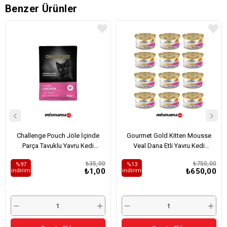
Benzer Ürünler
Challenge Pouch Jöle İçinde
Gourmet Gold Kitten Mousse
Parça Tavuklu Yavru Kedi
Veal Dana Etli Yavru Kedi
Konservesi 85gr
Konservesi 85grx12
₺35,00
₺750,00
%97
%13
₺1,00
₺650,00
i̇ndirim
i̇ndirim