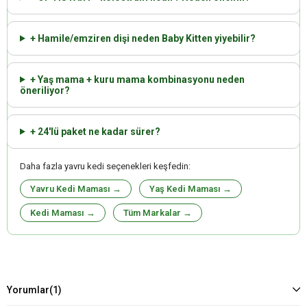
+ Hamile/emziren dişi neden Baby Kitten yiyebilir?
+ Yaş mama + kuru mama kombinasyonu neden
öneriliyor?
+ 24'lü paket ne kadar sürer?
Daha fazla yavru kedi seçenekleri keşfedin:
Yavru Kedi Maması →
Yaş Kedi Maması →
Kedi Maması →
Tüm Markalar →
Yorumlar
(1)