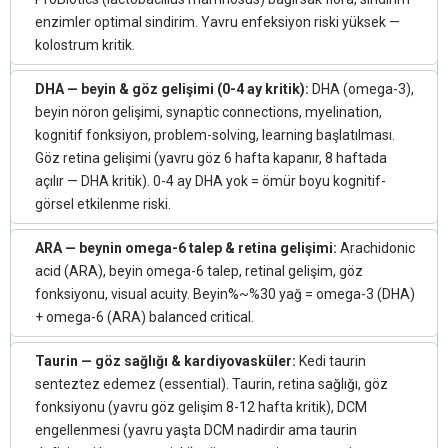
enzimler optimal sindirim. Yavru enfeksiyon riski yüksek —
kolostrum kritik.
DHA — beyin & göz gelişimi (0-4 ay kritik):
DHA (omega-3),
beyin nöron gelişimi, synaptic connections, myelination,
kognitif fonksiyon, problem-solving, learning başlatılması.
Göz retina gelişimi (yavru göz 6 hafta kapanır, 8 haftada
açılır — DHA kritik). 0-4 ay DHA yok = ömür boyu kognitif-
görsel etkilenme riski.
ARA — beynin omega-6 talep & retina gelişimi:
Arachidonic
acid (ARA), beyin omega-6 talep, retinal gelişim, göz
fonksiyonu, visual acuity. Beyin%~%30 yağ = omega-3 (DHA)
+ omega-6 (ARA) balanced critical.
Taurin — göz sağlığı & kardiyovasküler:
Kedi taurin
senteztez edemez (essential). Taurin, retina sağlığı, göz
fonksiyonu (yavru göz gelişim 8-12 hafta kritik), DCM
engellenmesi (yavru yaşta DCM nadirdir ama taurin