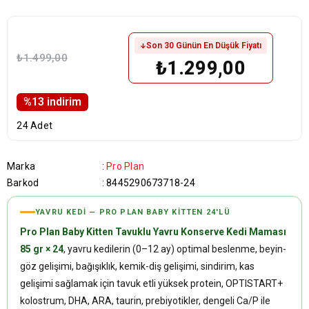
Son 30 Günün En Düşük Fiyatı
₺1.499,00
₺1.299,00
%
13
i̇ndirim
24 Adet
Marka
:
Pro Plan
Barkod
:
8445290673718-24
YAVRU KEDI — PRO PLAN BABY KITTEN 24'LÜ
Pro Plan Baby Kitten Tavuklu Yavru Konserve Kedi Maması
85 gr × 24
, yavru kedilerin (0–12 ay) optimal beslenme, beyin-
göz gelişimi, bağışıklık, kemik-diş gelişimi, sindirim, kas
gelişimi sağlamak için tavuk etli yüksek protein, OPTISTART+
kolostrum, DHA, ARA, taurin, prebiyotikler, dengeli Ca/P ile