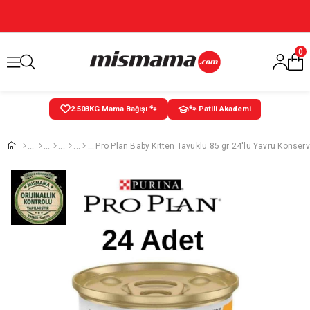
0
2.504
KG Mama Bağışı 🐾
🐾 Patili Akademi
Pro Plan Baby Kitten Tavuklu 85 gr 24'lü Yavru Konse