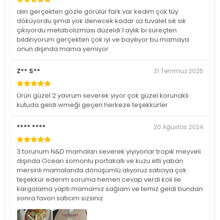
alın gerçekten gözle görülür fark var kedim çok tüy
döküyordu şimdi yok denecek kadar az tuvalet sık sık
çıkıyordu metabolizması düzeldi 1 aylık bi süreçten
bildiriyorum gerçekten çok iyi ve bayılıyor bu mamaya
onun dışında mama yemiyor
Z** S**
31 Temmuz 2025
Ürün güzel 2 yavrum severek yiyor çok güzel korunaklı
kutuda geldi wmeği geçen herkeze teşekkürler
**** ****
20 Ağustos 2024
3 torunum N&D mamaları severek yiyiyorlar tropik meyveli
dışında Ocean somonlu portakallı ve kuzu etli yaban
mersinli mamalarıda dönüşümlü alıyoruz satıcıya çok
teşekkür ederim soruma hemen cevap verdi koli ile
kargolama yaptı mamamız sağlam ve temiz geldi bundan
sonra favori satıcım sizsiniz