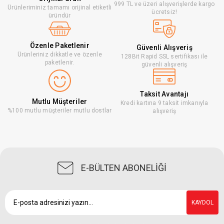
999 TL ve üzeri alışverişlerde kargo
Ürünleriminiz tamamı orijinal etiketli
ücretsiz!
üründür
Özenle Paketlenir
Güvenli Alışveriş
Ürünleriniz dikkatle ve özenle
128Bit Rapid SSL sertifikası ile
paketlenir.
güvenli alışveriş
Taksit Avantajı
Mutlu Müşteriler
Kredi kartına 9 taksit imkanıyla
%100 mutlu müşteriler mutlu dostlar
alışveriş
E-BÜLTEN ABONELİĞİ
KAYDOL