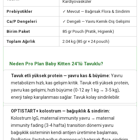
Kardiyovasküler
Prebiyotikler
✓ Mevcut — Bağırsak Flora & Sindirim
Ca/P Dengeleri
✓ Dengeli — Yavru Kemik-Diş Gelişimi
Birim Paket
85 gr Pouch (Pratik, Higienik)
Toplam Ağırlık
2.04 kg (85 gr × 24 pouch)
Neden Pro Plan Baby Kitten 24'lü Tavuklu?
Tavuk etli yüksek protein — yavru kas & büyüme:
Yavru
metabolizm hızlı, kas gelişim kritik. Tavuk etli yüksek protein,
yavru kas gelişimi, hızlı büyüme (0-12 ay 1 kg → 3-5 kg),
enerji talep karşılanması sağlar. Tavuk kolay sindirilebilir.
OPTISTART+ kolostrum — bağışıklık & sindirim:
Kolostrum IgG, maternal immunity yavru → maternal
immunity fading (3-4 hafta) transition dönemi yavru
bağışıklık sisteminin kendi antijen üretimine başlaması,
ProBiotics (lactobacillus rhamnosus) bağırsak flora, sindirim