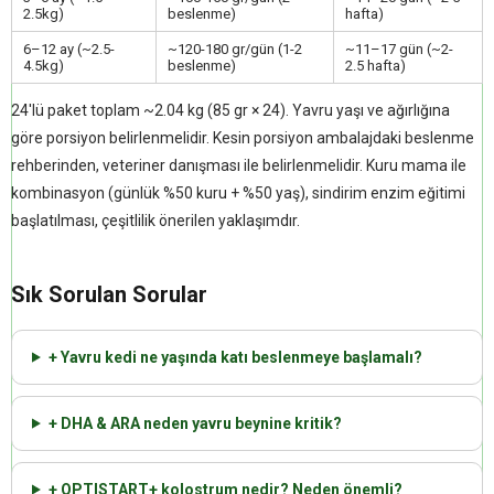
2.5kg)
beslenme)
hafta)
6–12 ay (~2.5-
~120-180 gr/gün (1-2
~11–17 gün (~2-
4.5kg)
beslenme)
2.5 hafta)
24'lü paket toplam ~2.04 kg (85 gr × 24). Yavru yaşı ve ağırlığına
göre porsiyon belirlenmelidir. Kesin porsiyon ambalajdaki beslenme
rehberinden, veteriner danışması ile belirlenmelidir. Kuru mama ile
kombinasyon (günlük %50 kuru + %50 yaş), sindirim enzim eğitimi
başlatılması, çeşitlilik önerilen yaklaşımdır.
Sık Sorulan Sorular
+ Yavru kedi ne yaşında katı beslenmeye başlamalı?
+ DHA & ARA neden yavru beynine kritik?
+ OPTISTART+ kolostrum nedir? Neden önemli?