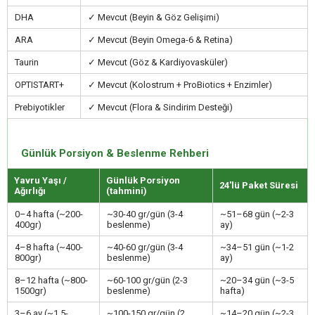
DHA
✓ Mevcut (Beyin & Göz Gelişimi)
ARA
✓ Mevcut (Beyin Omega-6 & Retina)
Taurin
✓ Mevcut (Göz & Kardiyovasküler)
OPTISTART+
✓ Mevcut (Kolostrum + ProBiotics + Enzimler)
Prebiyotikler
✓ Mevcut (Flora & Sindirim Desteği)
Günlük Porsiyon & Beslenme Rehberi
Yavru Yaşı /
Günlük Porsiyon
24'lü Paket Süresi
Ağırlığı
(tahmini)
0–4 hafta (~200-
~30-40 gr/gün (3-4
~51–68 gün (~2-3
400gr)
beslenme)
ay)
4–8 hafta (~400-
~40-60 gr/gün (3-4
~34–51 gün (~1-2
800gr)
beslenme)
ay)
8–12 hafta (~800-
~60-100 gr/gün (2-3
~20–34 gün (~3-5
1500gr)
beslenme)
hafta)
3–6 ay (~1.5-
~100-150 gr/gün (2
~14–20 gün (~2-3