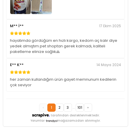
M** İ**
17 Ekim 2025
hayatımda gördüğüm en hızlı kargo, kedom aç kalır diye
yedek almıştım pet shoptan gerek kalmadı, kaliteli
paketleme elinize sağlık🙏
E** K**
14 Mayıs 2024
her zaman kullandığım ürün gayet memnunum kedilerin
çok seviyor
‹
1
2
3
...
101
›
tarafından desteklenmektedir.
Yorumlar
mağazamızdan alınmıştır.