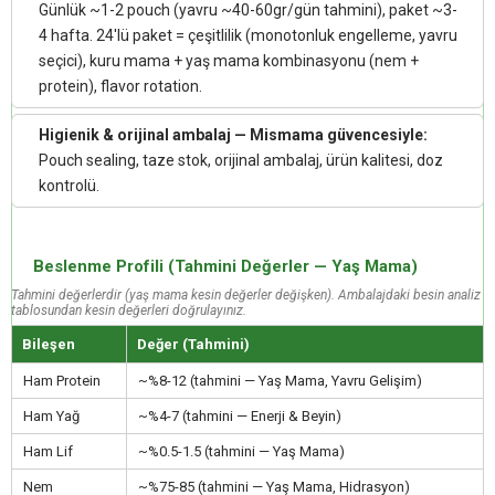
Günlük ~1-2 pouch (yavru ~40-60gr/gün tahmini), paket ~3-
4 hafta. 24'lü paket = çeşitlilik (monotonluk engelleme, yavru
seçici), kuru mama + yaş mama kombinasyonu (nem +
protein), flavor rotation.
Higienik & orijinal ambalaj — Mismama güvencesiyle:
Pouch sealing, taze stok, orijinal ambalaj, ürün kalitesi, doz
kontrolü.
Beslenme Profili (Tahmini Değerler — Yaş Mama)
Tahmini değerlerdir (yaş mama kesin değerler değişken). Ambalajdaki besin analiz
tablosundan kesin değerleri doğrulayınız.
Bileşen
Değer (Tahmini)
Ham Protein
~%8-12 (tahmini — Yaş Mama, Yavru Gelişim)
Ham Yağ
~%4-7 (tahmini — Enerji & Beyin)
Ham Lif
~%0.5-1.5 (tahmini — Yaş Mama)
Nem
~%75-85 (tahmini — Yaş Mama, Hidrasyon)