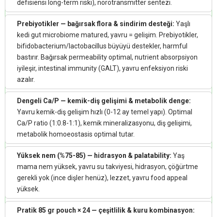
defisiensi long-term riski), nörotransmitter sentezi.
Prebiyotikler — bağırsak flora & sindirim desteği:
Yaşlı
kedi gut microbiome matured, yavru = gelişim. Prebiyotikler,
bifidobacterium/lactobacillus büyüyü destekler, harmful
bastırır. Bağırsak permeability optimal, nutrient absorpsiyon
iyileşir, intestinal immunity (GALT), yavru enfeksiyon riski
azalır.
Dengeli Ca/P — kemik-diş gelişimi & metabolik denge:
Yavru kemik-diş gelişim hızlı (0-12 ay temel yapı). Optimal
Ca/P ratio (1:0.8-1:1), kemik mineralizasyonu, diş gelişimi,
metabolik homoeostasis optimal tutar.
Yüksek nem (%75-85) — hidrasyon & palatability:
Yaş
mama nem yüksek, yavru su takviyesi, hidrasyon, çöğürtme
gerekli yok (ince dişler henüz), lezzet, yavru food appeal
yüksek.
Pratik 85 gr pouch × 24 — çeşitlilik & kuru kombinasyon: