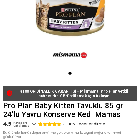
%100 ORİJİNALLİK GARANTİSİ - Mismama, Pro Plan yetkili
🔴
satıcısıdır. Görüntülemek için tıklayın!
Pro Plan Baby Kitten Tavuklu 85 gr
24'lü Yavru Konserve Kedi Maması
4.9
Kategori
1186
Değerlendirme
Ortalaması
Bu üründe henüz değerlendirme yok, ortalama kategori değerlendirmesi
gösteriliyor.