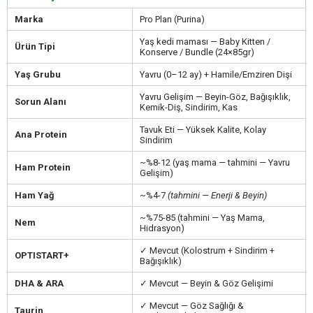
Marka
Pro Plan (Purina)
Yaş kedi maması — Baby Kitten /
Ürün Tipi
Konserve / Bundle (24×85gr)
Yaş Grubu
Yavru (0–12 ay) + Hamile/Emziren Dişi
Yavru Gelişim — Beyin-Göz, Bağışıklık,
Sorun Alanı
Kemik-Diş, Sindirim, Kas
Tavuk Eti — Yüksek Kalite, Kolay
Ana Protein
Sindirim
~%8-12 (yaş mama — tahmini — Yavru
Ham Protein
Gelişim)
Ham Yağ
~%4-7
(tahmini — Enerji & Beyin)
~%75-85 (tahmini — Yaş Mama,
Nem
Hidrasyon)
✓ Mevcut (Kolostrum + Sindirim +
OPTISTART+
Bağışıklık)
DHA & ARA
✓ Mevcut — Beyin & Göz Gelişimi
✓ Mevcut — Göz Sağlığı &
Taurin