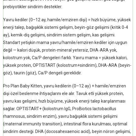
prebiyotikler sindirim destekler.
Yavru kediler (0–12 ay, hamile/emziren dişi) = hızlı büyüme, yüksek
enerji talep, bağışıklık sistemi gelişim, beyin-göz gelişimi (kritik 0-4
ay), kemik-diş gelişimi, sindirim sistem gelişim, kas gelişimi.
Standart yetişkin mama yavru/hamile/emziren kediler için uygun
değil — kalori düşük, protein-mineral yetersiz, DHA-ARA yok,
kolostrum yok, Ca/P dengeleri farklı. Yavru mama = yüksek kalori,
yüksek protein, OPTISTART (kolostrum+sindirim), DHA-ARA (beyin-
göz), taurin (göz), Ca/P dengeli gereklidir.
Pro Plan Baby Kitten, yavru kedilerin (0–12 ay) + hamile/emziren
dişi özel beslenme ihtiyaçlarını ele alır. Tavuk etli yüksek protein,
yavru kas gelişimi, hızlı büyüme, yüksek enerji talep karşılanması
sağlar. OPTISTART+ (kolostrum IgG, ProBiotics lactobacillus
rhamnosus, sindirim enzim), yavru bağışıklık sistemi gelişimi
(maternal immunity transition), intestinal flora kurulması, optimal
sindirim desteği. DHA (docosahexaenoic acid), beyin nöron gelişimi,