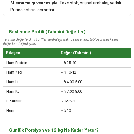
Mismama güvencesiyle:
Taze stok, orijinal ambalaj, yetkili
Purina satıcısı garantisi.
Beslenme Profili (Tahmini Değerler)
Tahmini değerlerdir. Pro Plan ambalajındaki besin analiz tablosundan kesin
değerleri doğrulayınız.
Bileşen
Değer (Tahmini)
Ham Protein
~%35-40
Ham Yağ
~%10-12
Ham Lif
~%4.00-5.00
Ham Kül
~%7.00-8.00
L-Karnitin
✓ Mevcut
Nem
~%10
Günlük Porsiyon ve 12 kg Ne Kadar Yeter?