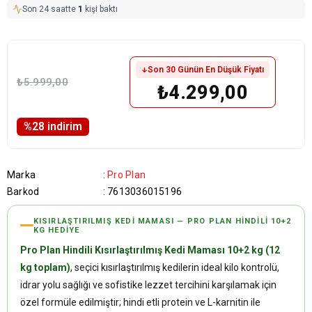
Son 24 saatte
1
kişi baktı
Son 30 Günün En Düşük Fiyatı
₺5.999,00
₺4.299,00
%
28
i̇ndirim
Marka
:
Pro Plan
Barkod
:
7613036015196
KISIRLAŞTIRILMIŞ KEDI MAMASI — PRO PLAN HINDILI 10+2
KG HEDİYE
Pro Plan Hindili Kısırlaştırılmış Kedi Maması 10+2 kg (12
kg toplam)
, seçici kısırlaştırılmış kedilerin ideal kilo kontrolü,
idrar yolu sağlığı ve sofistike lezzet tercihini karşılamak için
özel formüle edilmiştir; hindi etli protein ve L-karnitin ile