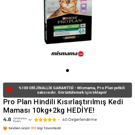
%100 ORİJİNALLİK GARANTİSİ - Mismama, Pro Plan yetkili
🔴
satıcısıdır. Görüntülemek için tıklayın!
Pro Plan Hindili Kısırlaştırılmış Kedi
Maması 10kg+2kg HEDİYE!
4.8
Ortalama
40 Değerlendirme
Puan
Sevilen ürün!
310
kişi favoriledi!