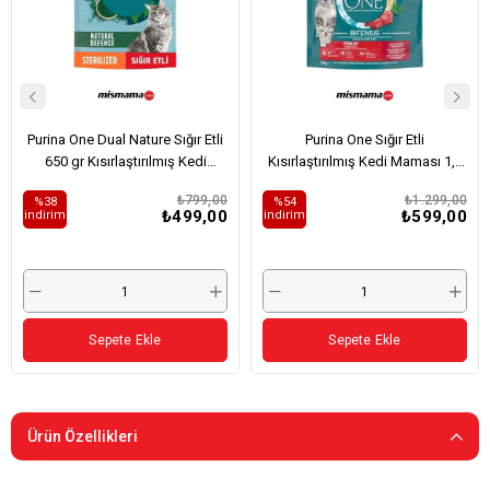
Purina One Dual Nature Sığır Etli
Purina One Sığır Etli
650 gr Kısırlaştırılmış Kedi
Kısırlaştırılmış Kedi Maması 1,4
Maması
Kg
₺799,00
₺1.299,00
%38
%54
₺499,00
₺599,00
i̇ndirim
i̇ndirim
Sepete Ekle
Sepete Ekle
Ürün Özellikleri