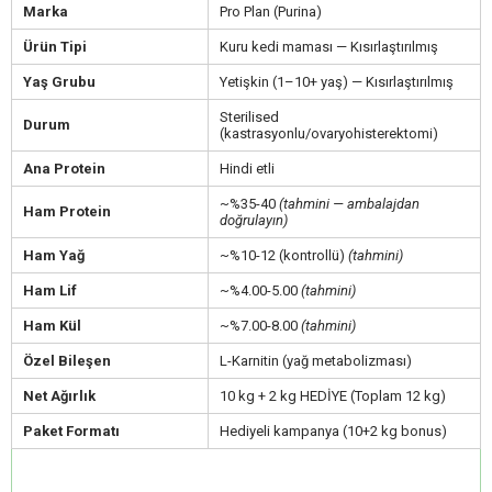
Marka
Pro Plan (Purina)
Ürün Tipi
Kuru kedi maması — Kısırlaştırılmış
Yaş Grubu
Yetişkin (1–10+ yaş) — Kısırlaştırılmış
Sterilised
Durum
(kastrasyonlu/ovaryohisterektomi)
Ana Protein
Hindi etli
~%35-40
(tahmini — ambalajdan
Ham Protein
doğrulayın)
Ham Yağ
~%10-12 (kontrollü)
(tahmini)
Ham Lif
~%4.00-5.00
(tahmini)
Ham Kül
~%7.00-8.00
(tahmini)
Özel Bileşen
L-Karnitin (yağ metabolizması)
Net Ağırlık
10 kg + 2 kg HEDİYE (Toplam 12 kg)
Paket Formatı
Hediyeli kampanya (10+2 kg bonus)