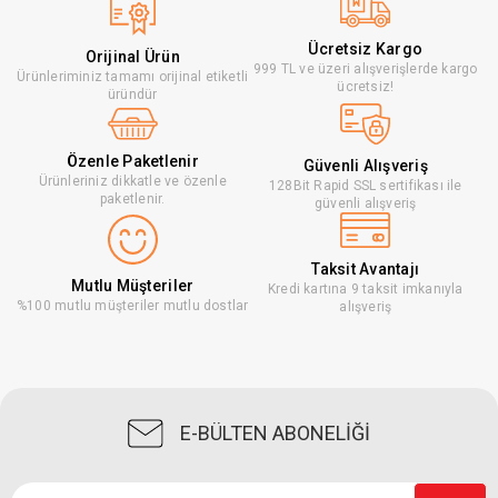
Ücretsiz Kargo
Orijinal Ürün
999 TL ve üzeri alışverişlerde kargo
Ürünleriminiz tamamı orijinal etiketli
ücretsiz!
üründür
Özenle Paketlenir
Güvenli Alışveriş
Ürünleriniz dikkatle ve özenle
128Bit Rapid SSL sertifikası ile
paketlenir.
güvenli alışveriş
Taksit Avantajı
Mutlu Müşteriler
Kredi kartına 9 taksit imkanıyla
%100 mutlu müşteriler mutlu dostlar
alışveriş
E-BÜLTEN ABONELİĞİ