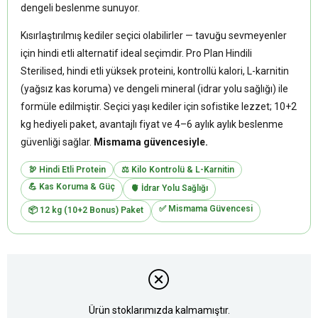
dengeli beslenme sunuyor.
Kısırlaştırılmış kediler seçici olabilirler — tavuğu sevmeyenler
için hindi etli alternatif ideal seçimdir. Pro Plan Hindili
Sterilised, hindi etli yüksek proteini, kontrollü kalori, L-karnitin
(yağsız kas koruma) ve dengeli mineral (idrar yolu sağlığı) ile
formüle edilmiştir. Seçici yaşı kediler için sofistike lezzet; 10+2
kg hediyeli paket, avantajlı fiyat ve 4–6 aylık aylık beslenme
güvenliği sağlar.
Mismama güvencesiyle.
🦃 Hindi Etli Protein
⚖️ Kilo Kontrolü & L-Karnitin
💪 Kas Koruma & Güç
🫀 İdrar Yolu Sağlığı
✅ Mismama Güvencesi
📦 12 kg (10+2 Bonus) Paket
Ürün stoklarımızda kalmamıştır.