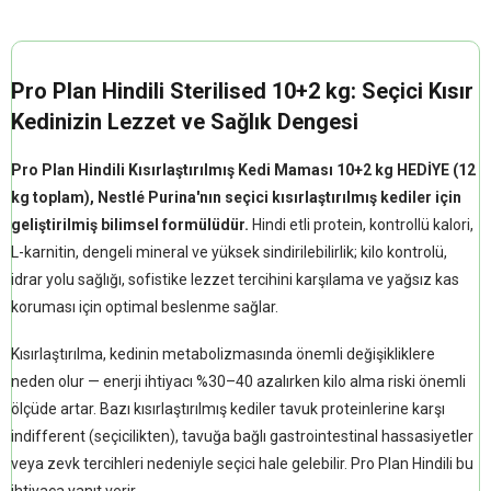
Pro Plan Hindili Sterilised 10+2 kg: Seçici Kısır
Kedinizin Lezzet ve Sağlık Dengesi
Pro Plan Hindili Kısırlaştırılmış Kedi Maması 10+2 kg HEDİYE (12
kg toplam), Nestlé Purina'nın seçici kısırlaştırılmış kediler için
geliştirilmiş bilimsel formülüdür.
Hindi etli protein, kontrollü kalori,
L-karnitin, dengeli mineral ve yüksek sindirilebilirlik; kilo kontrolü,
idrar yolu sağlığı, sofistike lezzet tercihini karşılama ve yağsız kas
koruması için optimal beslenme sağlar.
Kısırlaştırılma, kedinin metabolizmasında önemli değişikliklere
neden olur — enerji ihtiyacı %30–40 azalırken kilo alma riski önemli
ölçüde artar. Bazı kısırlaştırılmış kediler tavuk proteinlerine karşı
indifferent (seçicilikten), tavuğa bağlı gastrointestinal hassasiyetler
veya zevk tercihleri nedeniyle seçici hale gelebilir. Pro Plan Hindili bu
ihtiyaca yanıt verir.