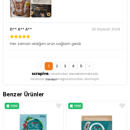
D** A** A**
20 Haziran 2024
Her zaman aldığım ürün sağlam geldi
‹
1
2
3
4
5
›
tarafından desteklenmektedir.
Yorumlar
mağazamızdan alınmıştır.
Benzer Ürünler
YENI
YENI
ÜRÜN
ÜRÜN