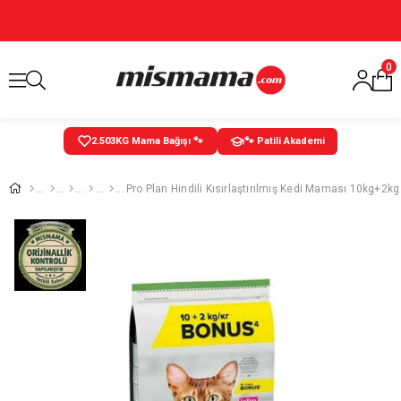
0
2.504
KG Mama Bağışı 🐾
🐾 Patili Akademi
Pro Plan Hindili Kısırlaştırılmış Kedi Maması 10kg+2k