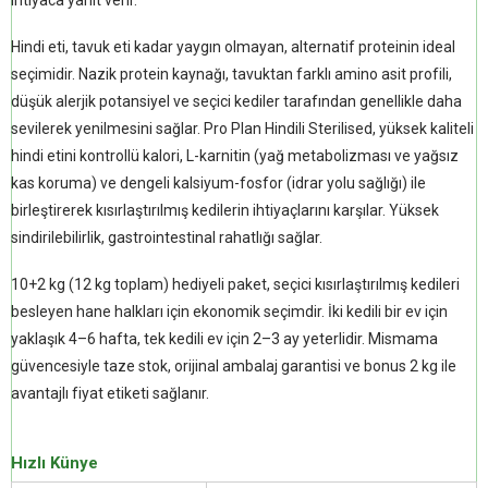
Hindi eti, tavuk eti kadar yaygın olmayan, alternatif proteinin ideal
seçimidir. Nazik protein kaynağı, tavuktan farklı amino asit profili,
düşük alerjik potansiyel ve seçici kediler tarafından genellikle daha
sevilerek yenilmesini sağlar. Pro Plan Hindili Sterilised, yüksek kaliteli
hindi etini kontrollü kalori, L-karnitin (yağ metabolizması ve yağsız
kas koruma) ve dengeli kalsiyum-fosfor (idrar yolu sağlığı) ile
birleştirerek kısırlaştırılmış kedilerin ihtiyaçlarını karşılar. Yüksek
sindirilebilirlik, gastrointestinal rahatlığı sağlar.
10+2 kg (12 kg toplam) hediyeli paket, seçici kısırlaştırılmış kedileri
besleyen hane halkları için ekonomik seçimdir. İki kedili bir ev için
yaklaşık 4–6 hafta, tek kedili ev için 2–3 ay yeterlidir. Mismama
güvencesiyle taze stok, orijinal ambalaj garantisi ve bonus 2 kg ile
avantajlı fiyat etiketi sağlanır.
Hızlı Künye