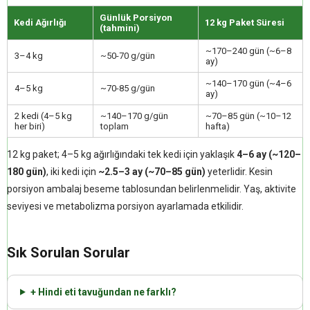
Günlük Porsiyon
Kedi Ağırlığı
12 kg Paket Süresi
(tahmini)
~170–240 gün (~6–8
3–4 kg
~50-70 g/gün
ay)
~140–170 gün (~4–6
4–5 kg
~70-85 g/gün
ay)
2 kedi (4–5 kg
~140–170 g/gün
~70–85 gün (~10–12
her biri)
toplam
hafta)
12 kg paket; 4–5 kg ağırlığındaki tek kedi için yaklaşık
4–6 ay (~120–
180 gün)
, iki kedi için
~2.5–3 ay (~70–85 gün)
yeterlidir. Kesin
porsiyon ambalaj beseme tablosundan belirlenmelidir. Yaş, aktivite
seviyesi ve metabolizma porsiyon ayarlamada etkilidir.
Sık Sorulan Sorular
+ Hindi eti tavuğundan ne farklı?