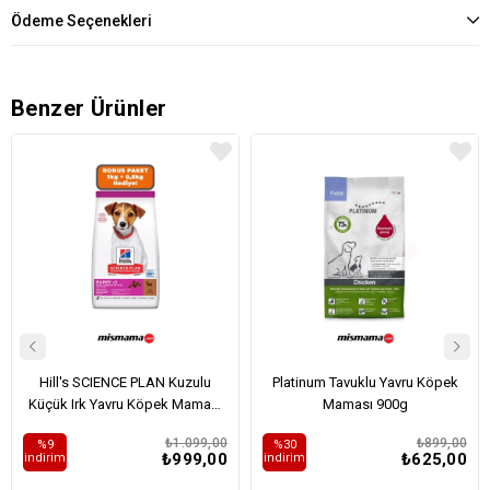
Ödeme Seçenekleri
Benzer Ürünler
Hill's SCIENCE PLAN Kuzulu
Platinum Tavuklu Yavru Köpek
Küçük Irk Yavru Köpek Maması
Maması 900g
1,5kg
₺1.099,00
₺899,00
%9
%30
₺999,00
₺625,00
i̇ndirim
i̇ndirim