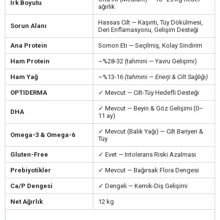
Irk Boyutu
ağırlık
Hassas Cilt — Kaşıntı, Tüy Dökülmesi,
Sorun Alanı
Deri Enflamasyonu, Gelişim Desteği
Ana Protein
Somon Eti — Seçilmiş, Kolay Sindirim
Ham Protein
~%28-32 (tahmini — Yavru Gelişimi)
Ham Yağ
~%13-16
(tahmini — Enerji & Cilt Sağlığı)
OPTIDERMA
✓ Mevcut — Cilt-Tüy Hedefli Desteği
✓ Mevcut — Beyin & Göz Gelişimi (0–
DHA
11 ay)
✓ Mevcut (Balık Yağı) — Cilt Bariyeri &
Omega-3 & Omega-6
Tüy
Gluten-Free
✓ Evet — Intolerans Riski Azalması
Prebiyotikler
✓ Mevcut — Bağırsak Flora Dengesi
Ca/P Dengesi
✓ Dengeli — Kemik-Diş Gelişimi
Net Ağırlık
12 kg