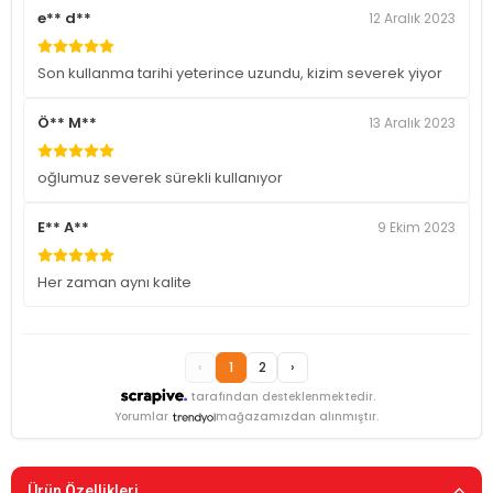
e** d**
12 Aralık 2023
Son kullanma tarihi yeterince uzundu, kizim severek yiyor
Ö** M**
13 Aralık 2023
oğlumuz severek sürekli kullanıyor
E** A**
9 Ekim 2023
Her zaman aynı kalite
‹
1
2
›
tarafından desteklenmektedir.
Yorumlar
mağazamızdan alınmıştır.
Ürün Özellikleri