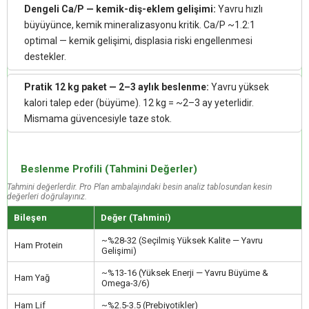
Dengeli Ca/P — kemik-diş-eklem gelişimi:
Yavru hızlı
büyüyünce, kemik mineralizasyonu kritik. Ca/P ~1.2:1
optimal — kemik gelişimi, displasia riski engellenmesi
destekler.
Pratik 12 kg paket — 2–3 aylık beslenme:
Yavru yüksek
kalori talep eder (büyüme). 12 kg = ~2–3 ay yeterlidir.
Mismama güvencesiyle taze stok.
Beslenme Profili (Tahmini Değerler)
Tahmini değerlerdir. Pro Plan ambalajındaki besin analiz tablosundan kesin
değerleri doğrulayınız.
Bileşen
Değer (Tahmini)
~%28-32 (Seçilmiş Yüksek Kalite — Yavru
Ham Protein
Gelişimi)
~%13-16 (Yüksek Enerji — Yavru Büyüme &
Ham Yağ
Omega-3/6)
Ham Lif
~%2.5-3.5 (Prebiyotikler)