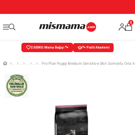
0
2.504
KG Mama Bağışı 🐾
🐾 Patili Akademi