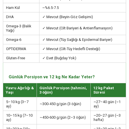
Ham Kül
~%6.5-7.5
DHA
✓ Mevcut (Beyin-Göz Gelişimi)
Omega-3 (Balık
✓ Mevcut (Cilt Bariyeri & Antienflamasyon)
Yağı)
Omega-6
✓ Mevcut (Tüy Sağlığı & Epidermal Bariyer)
OPTIDERMA
✓ Mevcut (Cilt-Tüy Hedefli Desteği)
Gluten-Free
✓ Evet (Buğday Yok)
Günlük Porsiyon ve 12 kg Ne Kadar Yeter?
Yavru Ağırlığı &
Günlük Porsiyon (tahmini,
12 kg Paket
Yaşı
3 öğün)
Süresi
5–10 kg (3–7
~27–40 gün (~1
~300-450 g/gün (3 öğün)
ay)
ay)
10–15 kg (7–10
~20–27 gün (~3
~450-600 g/gün (2–3 öğün)
ay)
hafta)
15–20 kg (10–
~15–20 gün (~2