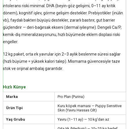
intolerans riski minimal. DHA (beyin-göz gelişimi, 0–11 ay kritik
dönem), kognitif işlev, görme gelişim destekler. Prebiyotikler (inülin
vb), faydalı bakteri büyüyü destekler, zararlı bastırır, gut barrier
güçlendirir — deri-bağırsak ekseni (dermal iyileşme). Dengeli Ca/P,
kemik-diş mineralizasyonunu, hızlı büyümede eklem displasi riski
engeller.
12 kg paket, orta ırk yavrular için 2–3 aylık beslenme süresi sağlar
(hızlı büyüme = yüksek kalori talep). Mismama güvencesiyle taze
stok ve orijinal ambalaj garantidir.
Hızlı Künye
Marka
Pro Plan (Purina)
Kuru köpek maması — Puppy Sensitive
Ürün Tipi
Skin (Yavru Hassas Cilt)
Yaş Grubu
Yavru (1–11 ay) — 10 kg'dan az
Orta Irk (Medium) — 10–25 kg hedef