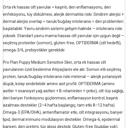
Orta ırk hassas cilt yavrular = kaşıntı, deri enflamasyonu, deri
enfeksiyonu, tüy dökülmesi, alerjik dermatitis riski. Sindirim alerjisi +
dermal alerjisi overlap = tavuk/buğday intoleransı = deri problemleri
başlatabilir. Yavru sindirim sistemi gelişim halinde — intolerans riski
yüksek. Standart yavru mama hassas cilt yavrular için uygun değil —
seçilmiş proteinler (somon), gluten-free, OPTIDERMA (cilt hedefli),
omega-3/6, prebiyotikler gereklidir.
Pro Plan Puppy Medium Sensitive Skin, orta ırk hassas cilt
yavrularının özel beslenme ihtiyaçlarını ele alır. Somon etli seçilmiş
protein, tavuk/buğday intoleransı riski minimal — alerjik potansiyeli
düşük, kolay sindirilebilir amino asit profili. OPTIDERMA (amino
asitler + esansiyel yağ asitleri + B-vitaminleri + çinko), cilt-tüy sağlığı,
deri bariyer fonksiyonu güçlenmesi, enflamasyon kontrol, kaşıntı
azalması destekler (2–4 hafta başlangıç, tam etki 8–12 hafta).
Omega-3 (EPA/DHA), antienflamatör etki, cilt integrasyonu, bariyer
lipid, dermal immuno modülasyon destekler. Omega-6, epidermal
bariyeri, deri üretimi, tüy gloss desteği. Gluten-free (buğday yok),