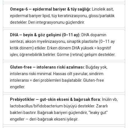
Omega-6 — epidermal bariyer & tüy sağlığı:
Linoleik asit,
epidermal bariyer lipid, tüy keratinizasyonu, gloss/parlaklık
destekler. Deri integrasyonunu güçlendirir.
DHA — beyin & göz gelişimi (0–11 ay):
DHA dopamin
sentezi, akson myelinizasyonu, sinaptik plastisite (0–11 ay
kritik dönem) etkiler. Erken dönem DHA yüksek = kognitif
işlev, öğrenebilirlik belirler. Görme (retina) gelişim destekler.
Gluten-free — intolerans riski azalması:
Buğday yok,
intolerans riski minimal. Hassas cilt yavrular, sindirim
intoleransı = deri problemleri başlatabilir. Gluten-free
engeller.
Prebiyotikler — gut-skin ekseni & bağırsak flora:
İnülin vb,
lactobacillus/bifidobacterium büyüyü destekler. Zararlı
bakteri bastırır. Bağırsak bariyeri güçlendirir, "leaky gut"
engeller — deri-bağırsak ekseni iyileşir.