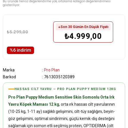
Bu üründe henüz değerlendirme yok, ortalama kategori değerlendirmesi
gösteriliyor.
Son 30 Günün En Düşük Fiyatı
₺5.299,00
₺4.999,00
%
6
i̇ndirim
Marka
:
Pro Plan
Barkod
:
7613035120389
HASSAS CILT YAVRU — PRO PLAN PUPPY MEDIUM 12KG
Pro Plan Puppy Medium Sensitive Skin Somonlu Orta Irk
Yavru Köpek Maması 12 kg
, orta ırk hassas cilt yavrularının
(10-25 kg, 1-11 ay) sağlıklı gelişimini, cilt-tüy sağlığını, beyin-
göz gelişimini, optimal sindirimini, güçlü kemik-diş desteğini
sağlamak için somon etli seçilmiş protein, OPTIDERMA (cilt