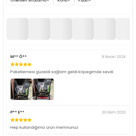
Önerilen Sıralama
Konu
Puan
▼
▼
▼
M** Ö**
9 Nisan 2024
Paketlemesi güzeldi sağlam geldi köpegimde sevdi
P** E**
30 Ekim 2023
Hep kullandığımız ürün memnunuz