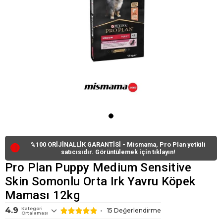
%100 ORİJİNALLİK GARANTİSİ - Mismama, Pro Plan yetkili
🔴
satıcısıdır. Görüntülemek için tıklayın!
Pro Plan Puppy Medium Sensitive
Skin Somonlu Orta Irk Yavru Köpek
Maması 12kg
4.9
Kategori
15
Değerlendirme
Ortalaması