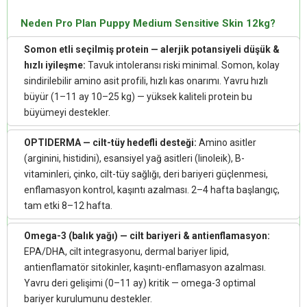
Neden Pro Plan Puppy Medium Sensitive Skin 12kg?
Somon etli seçilmiş protein — alerjik potansiyeli düşük &
hızlı iyileşme:
Tavuk intoleransı riski minimal. Somon, kolay
sindirilebilir amino asit profili, hızlı kas onarımı. Yavru hızlı
büyür (1–11 ay 10–25 kg) — yüksek kaliteli protein bu
büyümeyi destekler.
OPTIDERMA — cilt-tüy hedefli desteği:
Amino asitler
(arginini, histidini), esansiyel yağ asitleri (linoleik), B-
vitaminleri, çinko, cilt-tüy sağlığı, deri bariyeri güçlenmesi,
enflamasyon kontrol, kaşıntı azalması. 2–4 hafta başlangıç,
tam etki 8–12 hafta.
Omega-3 (balık yağı) — cilt bariyeri & antienflamasyon:
EPA/DHA, cilt integrasyonu, dermal bariyer lipid,
antienflamatör sitokinler, kaşıntı-enflamasyon azalması.
Yavru deri gelişimi (0–11 ay) kritik — omega-3 optimal
bariyer kurulumunu destekler.