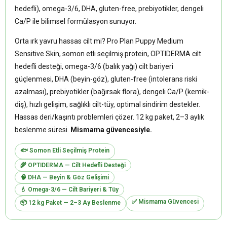
hedefli), omega-3/6, DHA, gluten-free, prebiyotikler, dengeli
Ca/P ile bilimsel formülasyon sunuyor.
Orta ırk yavru hassas cilt mi? Pro Plan Puppy Medium
Sensitive Skin, somon etli seçilmiş protein, OPTIDERMA cilt
hedefli desteği, omega-3/6 (balık yağı) cilt bariyeri
güçlenmesi, DHA (beyin-göz), gluten-free (intolerans riski
azalması), prebiyotikler (bağırsak flora), dengeli Ca/P (kemik-
diş), hızlı gelişim, sağlıklı cilt-tüy, optimal sindirim destekler.
Hassas deri/kaşıntı problemleri çözer. 12 kg paket, 2–3 aylık
beslenme süresi.
Mismama güvencesiyle.
🐟 Somon Etli Seçilmiş Protein
🌾 OPTIDERMA — Cilt Hedefli Desteği
🧠 DHA — Beyin & Göz Gelişimi
💧 Omega-3/6 — Cilt Bariyeri & Tüy
✅ Mismama Güvencesi
📦 12 kg Paket — 2–3 Ay Beslenme