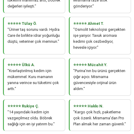
tüketimi inanılmaz arttı, böbrek
Mismama taze stok
değerleri iyileşti."
gönderiyor."
⭐⭐⭐⭐⭐ Tülay Ö.
⭐⭐⭐⭐⭐ Ahmet T.
"Üriner taş sorunu vardı. Hydra
"Osmolit teknolojisi gerçekten
Care ile birlikte idrar yoğunluğu
işe yarıyor. Tavuk aroması
düştü, veteriner çok memnun."
kedimi çok cezbediyor,
hevesle içiyor."
⭐⭐⭐⭐⭐ Ülkü A.
⭐⭐⭐⭐⭐ Mücahit Y.
"Kısırlaştırılmış kedim için
"Purina'nın bu ürünü gerçekten
mükemmel. Kuru mamanın
çığır açıcı. Mismama
yanına verince su tüketimi çok
güvencesiyle orijinal ürün
arttı."
aldım."
⭐⭐⭐⭐⭐ Rukiye Ç.
⭐⭐⭐⭐⭐ Hakkı N.
"14 yaşındaki kedim için
"Kargo çok hızlı, paketleme
vazgeçilmez oldu. Böbrek
çok özenli. Mismama'dan Pro
sağlığı için en iyi yatırım bu."
Plan almak her zaman güvenli."