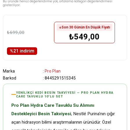
Bu üründe henüz değerlendirme yok, ortalama kategori değerlendirmesi
gösteriliyor.
Son 30 Günün En Düşük Fiyatı
₺699,00
₺549,00
%
21
i̇ndirim
Marka
:
Pro Plan
Barkod
:
8445291515345
YENILIKÇI KEDI BESIN TAKVIYESI — PRO PLAN HYDRA
CARE TAVUKLU 10'LU SET
Pro Plan Hydra Care Tavuklu Su Alımını
Destekleyici Besin Takviyesi
, Nestlé Purina'nın çığır
açan hidrasyon bilimi araştırmalarının ürünüdür. Özel