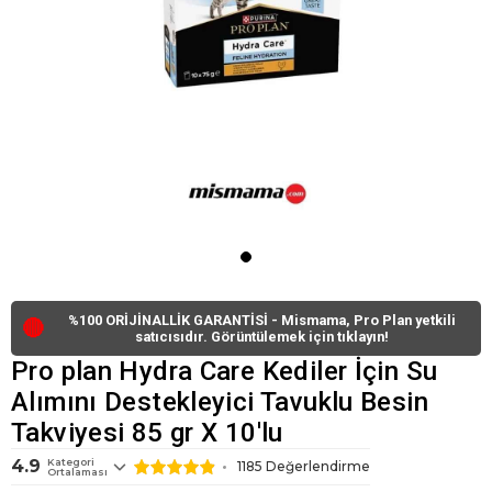
%100 ORİJİNALLİK GARANTİSİ - Mismama, Pro Plan yetkili
🔴
satıcısıdır. Görüntülemek için tıklayın!
Pro plan Hydra Care Kediler İçin Su
Alımını Destekleyici Tavuklu Besin
Takviyesi 85 gr X 10'lu
4.9
Kategori
1185
Değerlendirme
Ortalaması