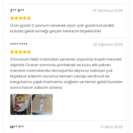
Z** S**
31 Temmuz 2025
Ürün güzel 2 yavrum severek yiyor çok güzel korunaklı
kutuda geldi wmeği geçen herkeze teşekkürler
**** ****
20 Ağustos 2024
3 torunum N&D mamaları severek yiyiyorlar tropik meyveli
dışında Ocean somonlu portakallı ve kuzu etli yaban
mersinli mamalarıda dönüşümlü alıyoruz satıcıya çok
teşekkür ederim soruma hemen cevap verdi koli ile
kargolama yaptı mamamız sağlam ve temiz geldi bundan
sonra favori satıcım sizsiniz
M** İ**
17 Ekim 2025