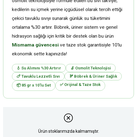
osmolit teknolojisiyle formüle edilen bu sıvı takviye,
kedilerin su içmek yerine içgüdüsel olarak tercih ettiği
çekici tavuklu sıvıyı sunarak günlük su tüketimini
ortalama %30 artırır. Böbrek, üriner sistem ve genel
hidrasyon sağlığı için kritik bir destek olan bu ürün
Mismama güvencesi
ve taze stok garantisiyle 10'lu
ekonomik sette kapınızda!
💧 Su Alımını %30 Artırır
🔬 Osmolit Teknolojisi
🍗 Tavuklu Lezzetli Sıvı
🫘 Böbrek & Üriner Sağlık
✅ Orijinal & Taze Stok
📦 85 gr x 10'lu Set
Ürün stoklarımızda kalmamıştır.