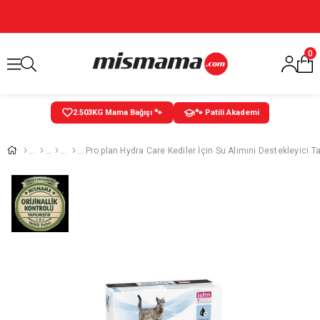
0
2.504
KG Mama Bağışı 🐾
🐾 Patili Akademi