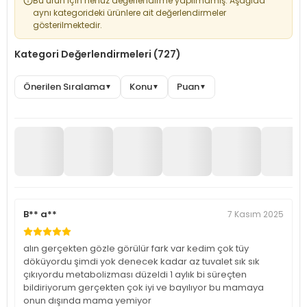
Bu ürün için henüz değerlendirme yapılmamış. Aşağıda
aynı kategorideki ürünlere ait değerlendirmeler
gösterilmektedir.
Kategori Değerlendirmeleri (727)
Önerilen Sıralama
Konu
Puan
▼
▼
▼
B** a**
7 Kasım 2025
alın gerçekten gözle görülür fark var kedim çok tüy
döküyordu şimdi yok denecek kadar az tuvalet sık sık
çıkıyordu metabolizması düzeldi 1 aylık bi süreçten
bildiriyorum gerçekten çok iyi ve bayılıyor bu mamaya
onun dışında mama yemiyor