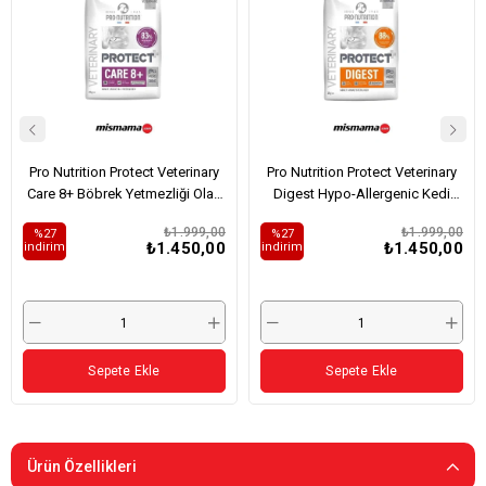
Pro Nutrition Protect Veterinary
Pro Nutrition Protect Veterinary
Care 8+ Böbrek Yetmezliği Olan
Digest Hypo-Allergenic Kedi
Kediler İçin Kedi Maması 2kg
Maması 2kg
₺1.999,00
₺1.999,00
%27
%27
₺1.450,00
₺1.450,00
i̇ndirim
i̇ndirim
Sepete Ekle
Sepete Ekle
Ürün Özellikleri