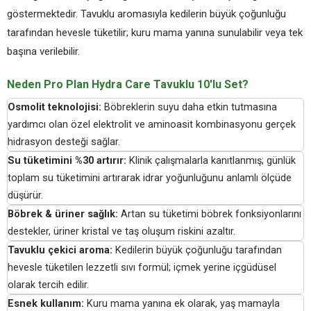
göstermektedir. Tavuklu aromasıyla kedilerin büyük çoğunluğu
tarafından hevesle tüketilir; kuru mama yanına sunulabilir veya tek
başına verilebilir.
Neden Pro Plan Hydra Care Tavuklu 10'lu Set?
Osmolit teknolojisi:
Böbreklerin suyu daha etkin tutmasına
yardımcı olan özel elektrolit ve aminoasit kombinasyonu gerçek
hidrasyon desteği sağlar.
Su tüketimini %30 artırır:
Klinik çalışmalarla kanıtlanmış; günlük
toplam su tüketimini artırarak idrar yoğunluğunu anlamlı ölçüde
düşürür.
Böbrek & üriner sağlık:
Artan su tüketimi böbrek fonksiyonlarını
destekler, üriner kristal ve taş oluşum riskini azaltır.
Tavuklu çekici aroma:
Kedilerin büyük çoğunluğu tarafından
hevesle tüketilen lezzetli sıvı formül; içmek yerine içgüdüsel
olarak tercih edilir.
Esnek kullanım:
Kuru mama yanına ek olarak, yaş mamayla