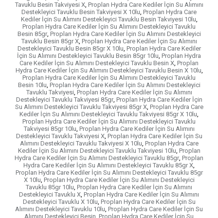
Tavuklu Besin Takviyesi X
,
Proplan Hydra Care Kediler İçin Su Alımını
Destekleyici Tavuklu Besin Takviyesi X 10lu
,
Proplan Hydra Care
Kediler İçin Su Alımını Destekleyici Tavuklu Besin Takviyesi 10lu
,
Proplan Hydra Care Kediler İçin Su Alımını Destekleyici Tavuklu
Besin 85gr
,
Proplan Hydra Care Kediler İçin Su Alımını Destekleyici
Tavuklu Besin 85gr X
,
Proplan Hydra Care Kediler İçin Su Alımını
Destekleyici Tavuklu Besin 85gr X 10lu
,
Proplan Hydra Care Kediler
İçin Su Alımını Destekleyici Tavuklu Besin 85gr 10lu
,
Proplan Hydra
Care Kediler İçin Su Alımını Destekleyici Tavuklu Besin X
,
Proplan
Hydra Care Kediler İçin Su Alımını Destekleyici Tavuklu Besin X 10lu
,
Proplan Hydra Care Kediler İçin Su Alımını Destekleyici Tavuklu
Besin 10lu
,
Proplan Hydra Care Kediler İçin Su Alımını Destekleyici
Tavuklu Takviyesi
,
Proplan Hydra Care Kediler İçin Su Alımını
Destekleyici Tavuklu Takviyesi 85gr
,
Proplan Hydra Care Kediler İçin
Su Alımını Destekleyici Tavuklu Takviyesi 85gr X
,
Proplan Hydra Care
Kediler İçin Su Alımını Destekleyici Tavuklu Takviyesi 85gr X 10lu
,
Proplan Hydra Care Kediler İçin Su Alımını Destekleyici Tavuklu
Takviyesi 85gr 10lu
,
Proplan Hydra Care Kediler İçin Su Alımını
Destekleyici Tavuklu Takviyesi X
,
Proplan Hydra Care Kediler İçin Su
Alımını Destekleyici Tavuklu Takviyesi X 10lu
,
Proplan Hydra Care
Kediler İçin Su Alımını Destekleyici Tavuklu Takviyesi 10lu
,
Proplan
Hydra Care Kediler İçin Su Alımını Destekleyici Tavuklu 85gr
,
Proplan
Hydra Care Kediler İçin Su Alımını Destekleyici Tavuklu 85gr X
,
Proplan Hydra Care Kediler İçin Su Alımını Destekleyici Tavuklu 85gr
X 10lu
,
Proplan Hydra Care Kediler İçin Su Alımını Destekleyici
Tavuklu 85gr 10lu
,
Proplan Hydra Care Kediler İçin Su Alımını
Destekleyici Tavuklu X
,
Proplan Hydra Care Kediler İçin Su Alımını
Destekleyici Tavuklu X 10lu
,
Proplan Hydra Care Kediler İçin Su
Alımını Destekleyici Tavuklu 10lu
,
Proplan Hydra Care Kediler İçin Su
Alımını Destekleyici Besin
,
Proplan Hydra Care Kediler İçin Su