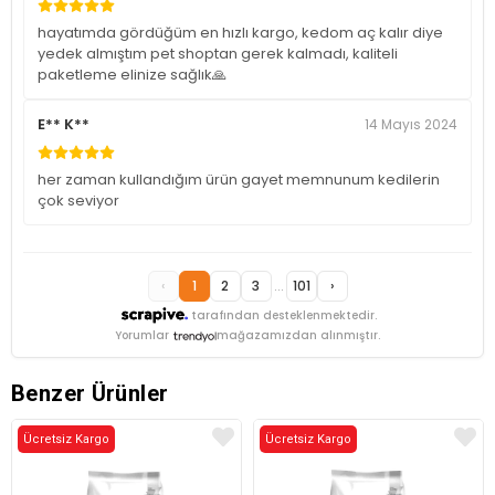
hayatımda gördüğüm en hızlı kargo, kedom aç kalır diye
yedek almıştım pet shoptan gerek kalmadı, kaliteli
paketleme elinize sağlık🙏
E** K**
14 Mayıs 2024
her zaman kullandığım ürün gayet memnunum kedilerin
çok seviyor
‹
1
2
3
...
101
›
tarafından desteklenmektedir.
Yorumlar
mağazamızdan alınmıştır.
Benzer Ürünler
Ücretsiz Kargo
Ücretsiz Kargo