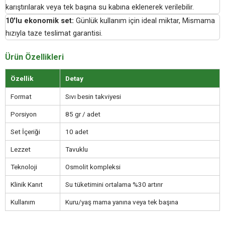
karıştırılarak veya tek başına su kabına eklenerek verilebilir.
10'lu ekonomik set:
Günlük kullanım için ideal miktar, Mismama
hızıyla taze teslimat garantisi.
Ürün Özellikleri
Özellik
Detay
Format
Sıvı besin takviyesi
Porsiyon
85 gr / adet
Set İçeriği
10 adet
Lezzet
Tavuklu
Teknoloji
Osmolit kompleksi
Klinik Kanıt
Su tüketimini ortalama %30 artırır
Kullanım
Kuru/yaş mama yanına veya tek başına