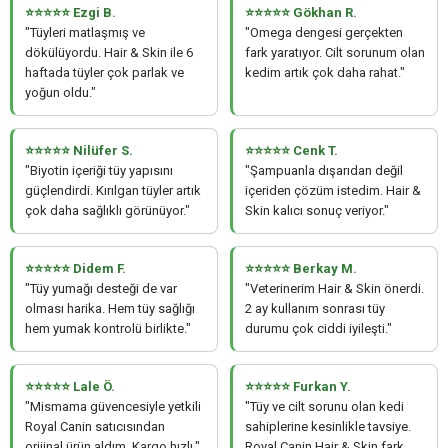
⭐⭐⭐⭐⭐ Ezgi B.
⭐⭐⭐⭐⭐ Gökhan R.
"Tüyleri matlaşmış ve
"Omega dengesi gerçekten
dökülüyordu. Hair & Skin ile 6
fark yaratıyor. Cilt sorunum olan
haftada tüyler çok parlak ve
kedim artık çok daha rahat."
yoğun oldu."
⭐⭐⭐⭐⭐ Nilüfer S.
⭐⭐⭐⭐⭐ Cenk T.
"Biyotin içeriği tüy yapısını
"Şampuanla dışarıdan değil
güçlendirdi. Kırılgan tüyler artık
içeriden çözüm istedim. Hair &
çok daha sağlıklı görünüyor."
Skin kalıcı sonuç veriyor."
⭐⭐⭐⭐⭐ Didem F.
⭐⭐⭐⭐⭐ Berkay M.
"Tüy yumağı desteği de var
"Veterinerim Hair & Skin önerdi.
olması harika. Hem tüy sağlığı
2 ay kullanım sonrası tüy
hem yumak kontrolü birlikte."
durumu çok ciddi iyileşti."
⭐⭐⭐⭐⭐ Lale Ö.
⭐⭐⭐⭐⭐ Furkan Y.
"Mismama güvencesiyle yetkili
"Tüy ve cilt sorunu olan kedi
Royal Canin satıcısından
sahiplerine kesinlikle tavsiye.
orijinal ürün aldım. Kargo hızlı."
Royal Canin Hair & Skin fark