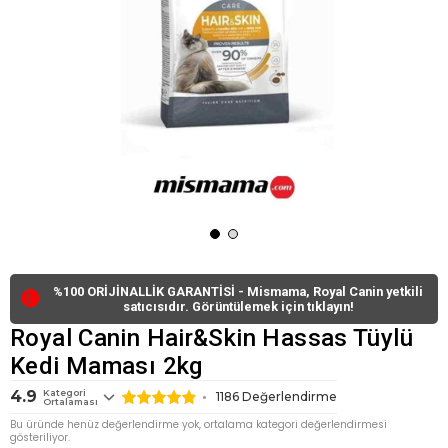
%100 ORİJİNALLİK GARANTİSİ - Mismama, Royal Canin yetkili
🔴
satıcısıdır. Görüntülemek için tıklayın!
Royal Canin Hair&Skin Hassas Tüylü
Kedi Maması 2kg
4.9
Kategori
1186
Değerlendirme
Ortalaması
Bu üründe henüz değerlendirme yok, ortalama kategori değerlendirmesi
gösteriliyor.