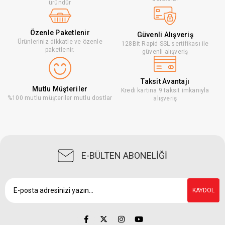
üründür
Özenle Paketlenir
Güvenli Alışveriş
Ürünleriniz dikkatle ve özenle
128Bit Rapid SSL sertifikası ile
paketlenir.
güvenli alışveriş
Taksit Avantajı
Mutlu Müşteriler
Kredi kartına 9 taksit imkanıyla
%100 mutlu müşteriler mutlu dostlar
alışveriş
E-BÜLTEN ABONELİĞİ
KAYDOL