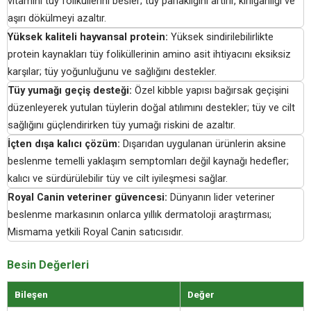
vitamini tüy foliküllerini besler; tüy parlaklığını artırır, kırılganlığı ve
aşırı dökülmeyi azaltır.
Yüksek kaliteli hayvansal protein:
Yüksek sindirilebilirlikte
protein kaynakları tüy foliküllerinin amino asit ihtiyacını eksiksiz
karşılar; tüy yoğunluğunu ve sağlığını destekler.
Tüy yumağı geçiş desteği:
Özel kibble yapısı bağırsak geçişini
düzenleyerek yutulan tüylerin doğal atılımını destekler; tüy ve cilt
sağlığını güçlendirirken tüy yumağı riskini de azaltır.
İçten dışa kalıcı çözüm:
Dışarıdan uygulanan ürünlerin aksine
beslenme temelli yaklaşım semptomları değil kaynağı hedefler;
kalıcı ve sürdürülebilir tüy ve cilt iyileşmesi sağlar.
Royal Canin veteriner güvencesi:
Dünyanın lider veteriner
beslenme markasının onlarca yıllık dermatoloji araştırması;
Mismama yetkili Royal Canin satıcısıdır.
Besin Değerleri
Bileşen
Değer