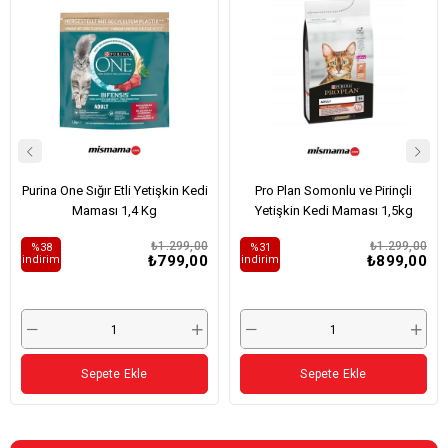
ÜRÜN
ÜRÜN
Purina One Sığır Etli Yetişkin Kedi
Pro Plan Somonlu ve Pirinçli
Maması 1,4 Kg
Yetişkin Kedi Maması 1,5kg
₺1.299,00
₺1.299,00
%38
%31
₺799,00
₺899,00
i̇ndirim
i̇ndirim
Sepete Ekle
Sepete Ekle