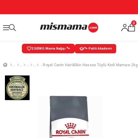
0
2.503
KG Mama Bağışı 🐾
🐾 Patili Akademi
Royal Canin Hair&Skin Hassas Tüylü Kedi Maması 2kg