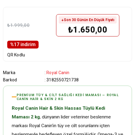
Son 30 Günün En Düşük Fiyatı
₺1.999,00
₺1.650,00
%
17
i̇ndirim
QR Kodlu
Marka
:
Royal Canin
Barkod
:
3182550721738
PREMIUM TÜY & CILT SAĞLIĞI KEDI MAMASI — ROYAL
CANIN HAIR & SKIN 2 KG
Royal Canin Hair & Skin Hassas Tüylü Kedi
Maması 2 kg
, dünyanın lider veteriner beslenme
markası Royal Canin'in tüy ve cilt sorunlarını içten
beslenmeyle hedefleyen özel formülüdür. Omega-3 ve