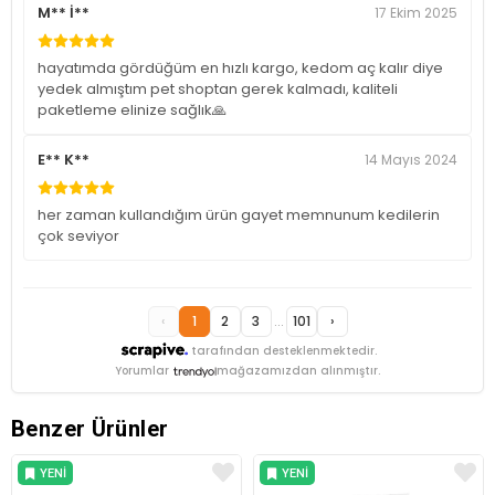
M** İ**
17 Ekim 2025
hayatımda gördüğüm en hızlı kargo, kedom aç kalır diye
yedek almıştım pet shoptan gerek kalmadı, kaliteli
paketleme elinize sağlık🙏
E** K**
14 Mayıs 2024
her zaman kullandığım ürün gayet memnunum kedilerin
çok seviyor
‹
1
2
3
...
101
›
tarafından desteklenmektedir.
Yorumlar
mağazamızdan alınmıştır.
Benzer Ürünler
YENI
YENI