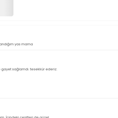
kullandığım yas mama
gayet sağlamdı. tesekkür ederiz.
 İçindeki çeşitleri de güzel