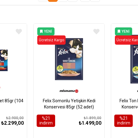
YENI
YENI
ÜRÜN
ÜRÜN
Ücretsiz Kargo
Ücretsiz Ka
85gr (104
Felix Somonlu Yetişkin Kedi
Felix Ton 
Konservesi 85gr (52 adet)
Konserve
₺2.900,00
%21
₺1.899,00
%21
₺2.299,00
₺1.499,00
i̇ndirim
i̇ndirim