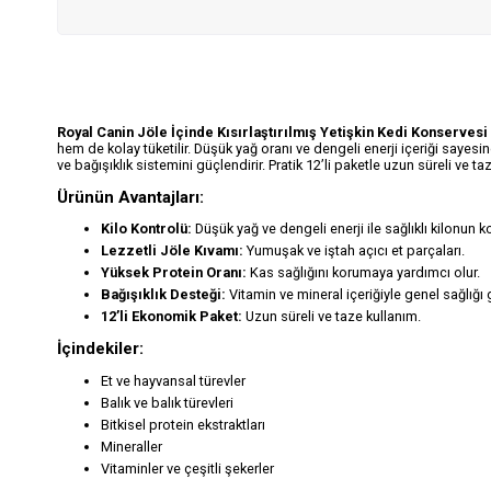
Royal Canin Jöle İçinde Kısırlaştırılmış Yetişkin Kedi Konservesi
hem de kolay tüketilir. Düşük yağ oranı ve dengeli enerji içeriği sayesi
ve bağışıklık sistemini güçlendirir. Pratik 12’li paketle uzun süreli ve ta
Ürünün Avantajları:
Kilo Kontrolü:
Düşük yağ ve dengeli enerji ile sağlıklı kilonun
Lezzetli Jöle Kıvamı:
Yumuşak ve iştah açıcı et parçaları.
Yüksek Protein Oranı:
Kas sağlığını korumaya yardımcı olur.
Bağışıklık Desteği:
Vitamin ve mineral içeriğiyle genel sağlığı g
12’li Ekonomik Paket:
Uzun süreli ve taze kullanım.
İçindekiler:
Et ve hayvansal türevler
Balık ve balık türevleri
Bitkisel protein ekstraktları
Mineraller
Vitaminler ve çeşitli şekerler