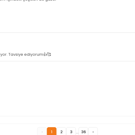
yiyor. Tavsiye ediyorum👍🥰
...
‹
1
2
3
36
›