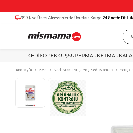
999 ₺ ve Üzeri Alışverişlerde Ücretsiz Kargo!
24 Saatte DHL il
KEDİ
KÖPEK
KUŞ
SÜPERMARKET
MARKALA
Anasayfa
Kedi
Kedi Maması
Yaş Kedi Maması
Yetişki