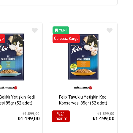
YENI
ÜRÜN
rgo
Ücretsiz Kargo
Balıklı Yetişkin Kedi
Felix Tavuklu Yetişkin Kedi
si 85gr (52 adet)
Konservesi 85gr (52 adet)
₺1.899,00
%21
₺1.899,00
₺1.499,00
₺1.499,00
i̇ndirim