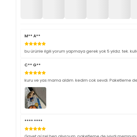
M** A**
bu ürünle ilgili yorum yapmaya gerek yok 5 yıldız. tek. 
C** G**
kuru ve yas mama aldım. kedim cok sevdi. Paketleme de 
**** ****
Gayet güzel hep alıyroum, paketleme de iyiydi memnunum.