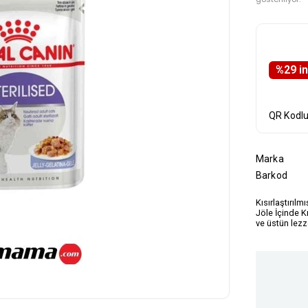
%
29
i̇
QR Kodl
Marka
Barkod
Kısırlaştırılm
Jöle İçinde Kı
ve üstün lez