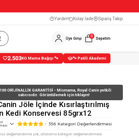
Yardım
Kolay İade
Sipariş Takip
0
Üye Girişi
Sepetim
2.503
KG Mama Bağışı 🐾
🐾 Patili Akademi
2
100 ORİJİNALLİK GARANTİSİ - Mismama, Royal Canin yetkili
satıcısıdır. Görüntülemek için tıklayın!
anin Jöle İçinde Kısırlaştırılmış
in Kedi Konservesi 85grx12
ri
356
Kategori Değerlendirmesi
ması
nüz değerlendirme yok, ortalama kategori değerlendirmesi