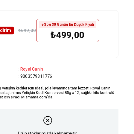
Son 30 Günün En Düşük Fiyatı
ndirim
₺699,00
₺499,00
u
:
Royal Canin
:
9003579311776
ış yetişkin kediler için ideal, jöle kıvamında tam lezzet! Royal Canin
sırlaştırılmış Yetişkin Kedi Konservesi 85g x 12, sağlıklı kilo kontrolü
zet için şimdi Mismama.com’da.
Ürün stoklarımızda kalmamıştır.