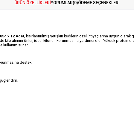
ÜRÜN ÖZELLIKLERI
YORUMLAR
(0)
ÖDEME SEÇENEKLERI
 85g x 12 Adet
, kısırlaştırılmış yetişkin kedilerin özel ihtiyaçlarına uygun olarak
nde kilo alımını önler, ideal kilonun korunmasına yardımcı olur. Yüksek protein or
ze kullanım sunar.
 korunmasına destek.
üçlendirir.