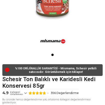
%100 ORİJİNALLİK GARANTİSİ - Mismama, Schesir yetkili
🔴
satıcısıdır. Görüntülemek için tıklayın!
Schesir Ton Balıklı ve Karidesli Kedi
Konservesi 85gr
4.9
Kategori
356
Değerlendirme
Ortalaması
Bu üründe henüz değerlendirme yok, ortalama kategori değerlendirmesi
gösteriliyor.