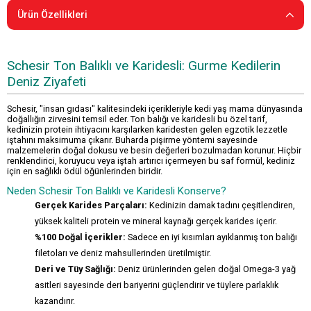
Ürün Özellikleri
Schesir Ton Balıklı ve Karidesli: Gurme Kedilerin
Deniz Ziyafeti
Schesir, "insan gıdası" kalitesindeki içerikleriyle kedi yaş mama dünyasında
doğallığın zirvesini temsil eder. Ton balığı ve karidesli bu özel tarif,
kedinizin protein ihtiyacını karşılarken karidesten gelen egzotik lezzetle
iştahını maksimuma çıkarır. Buharda pişirme yöntemi sayesinde
malzemelerin doğal dokusu ve besin değerleri bozulmadan korunur. Hiçbir
renklendirici, koruyucu veya iştah artırıcı içermeyen bu saf formül, kediniz
için en sağlıklı ödül öğünlerinden biridir.
Neden Schesir Ton Balıklı ve Karidesli Konserve?
Gerçek Karides Parçaları:
Kedinizin damak tadını çeşitlendiren,
yüksek kaliteli protein ve mineral kaynağı gerçek karides içerir.
%100 Doğal İçerikler:
Sadece en iyi kısımları ayıklanmış ton balığı
filetoları ve deniz mahsullerinden üretilmiştir.
Deri ve Tüy Sağlığı:
Deniz ürünlerinden gelen doğal Omega-3 yağ
asitleri sayesinde deri bariyerini güçlendirir ve tüylere parlaklık
kazandırır.