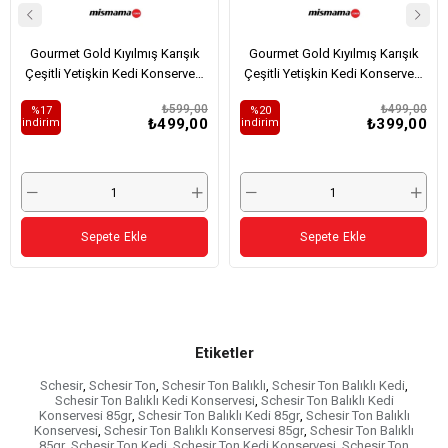
Gourmet Gold Kıyılmış Karışık
Gourmet Gold Kıyılmış Karışık
Çeşitli Yetişkin Kedi Konservesi
Çeşitli Yetişkin Kedi Konservesi
12x85gr (12 AL 9 ÖDE)
8x85gr (8 AL 6 ÖDE)
₺599,00
₺499,00
%17
%20
₺499,00
₺399,00
i̇ndirim
i̇ndirim
Sepete Ekle
Sepete Ekle
Etiketler
Schesir
,
Schesir Ton
,
Schesir Ton Balıklı
,
Schesir Ton Balıklı Kedi
,
Schesir Ton Balıklı Kedi Konservesi
,
Schesir Ton Balıklı Kedi
Konservesi 85gr
,
Schesir Ton Balıklı Kedi 85gr
,
Schesir Ton Balıklı
Konservesi
,
Schesir Ton Balıklı Konservesi 85gr
,
Schesir Ton Balıklı
85gr
,
Schesir Ton Kedi
,
Schesir Ton Kedi Konservesi
,
Schesir Ton