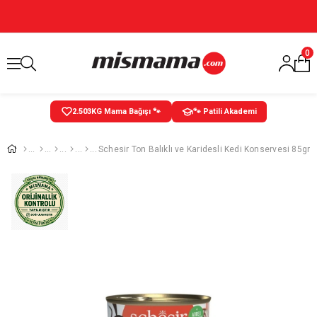
0
2.503
KG Mama Bağışı 🐾
🐾 Patili Akademi
Schesir Ton Balıklı ve Karidesli Kedi Konservesi 85gr