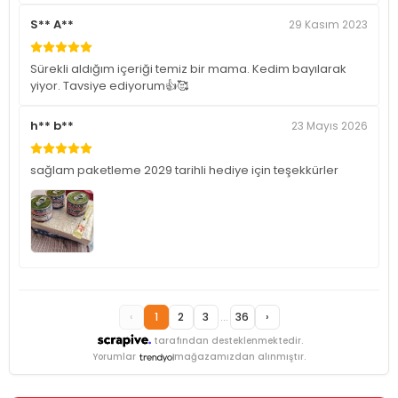
S** A**
29 Kasım 2023
Sürekli aldığım içeriği temiz bir mama. Kedim bayılarak
yiyor. Tavsiye ediyorum👍🥰
h** b**
23 Mayıs 2026
sağlam paketleme 2029 tarihli hediye için teşekkürler
‹
1
2
3
...
36
›
tarafından desteklenmektedir.
Yorumlar
mağazamızdan alınmıştır.