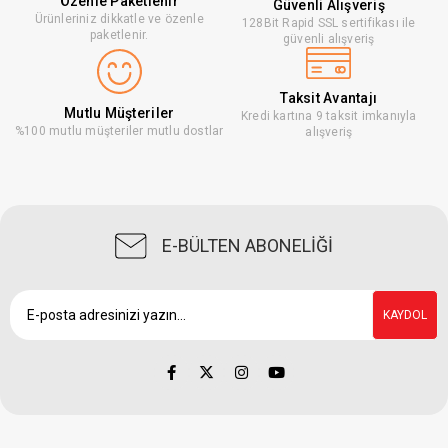
Özenle Paketlenir
Güvenli Alışveriş
Ürünleriniz dikkatle ve özenle
128Bit Rapid SSL sertifikası ile
paketlenir.
güvenli alışveriş
Taksit Avantajı
Mutlu Müşteriler
Kredi kartına 9 taksit imkanıyla
%100 mutlu müşteriler mutlu dostlar
alışveriş
E-BÜLTEN ABONELİĞİ
KAYDOL