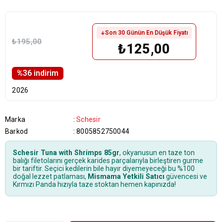
Son 30 Günün En Düşük Fiyatı
₺195,00
₺125,00
%
36
i̇ndirim
2026
Marka
:
Schesir
Barkod
:
8005852750044
Schesir Tuna with Shrimps 85gr
, okyanusun en taze ton
balığı filetolarını gerçek karides parçalarıyla birleştiren gurme
bir tariftir. Seçici kedilerin bile hayır diyemeyeceği bu %100
doğal lezzet patlaması,
Mismama Yetkili Satıcı
güvencesi ve
Kırmızı Panda hızıyla taze stoktan hemen kapınızda!