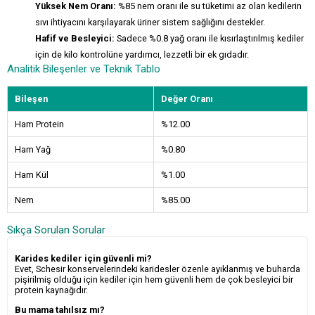
Yüksek Nem Oranı:
%85 nem oranı ile su tüketimi az olan kedilerin
sıvı ihtiyacını karşılayarak üriner sistem sağlığını destekler.
Hafif ve Besleyici:
Sadece %0.8 yağ oranı ile kısırlaştırılmış kediler
için de kilo kontrolüne yardımcı, lezzetli bir ek gıdadır.
Analitik Bileşenler ve Teknik Tablo
Bileşen
Değer Oranı
Ham Protein
%12.00
Ham Yağ
%0.80
Ham Kül
%1.00
Nem
%85.00
Sıkça Sorulan Sorular
Karides kediler için güvenli mi?
Evet, Schesir konservelerindeki karidesler özenle ayıklanmış ve buharda
pişirilmiş olduğu için kediler için hem güvenli hem de çok besleyici bir
protein kaynağıdır.
Bu mama tahılsız mı?