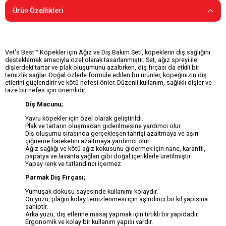
Ürün Özellikleri
Vet's Best™ Köpekler için Ağız ve Diş Bakım Seti, köpeklerin diş sağlığını
desteklemek amacıyla özel olarak tasarlanmıştır. Set, ağız spreyi ile
dişlerdeki tartar ve plak oluşumunu azaltırken, diş fırçası da etkili bir
temizlik sağlar. Doğal özlerle formüle edilen bu ürünler, köpeğinizin diş
etlerini güçlendirir ve kötü nefesi önler. Düzenli kullanım, sağlıklı dişler ve
taze bir nefes için önemlidir.
Diş Macunu;
Yavru köpekler için özel olarak geliştirildi.
Plak ve tartarın oluşmadan giderilmesine yardımcı olur.
Diş oluşumu sırasında gerçekleşen tahrişi azaltmaya ve aşırı
çiğneme hareketini azaltmaya yardımcı olur.
Ağız sağlığı ve kötü ağız kokusunu gidermek için nane, karanfil,
papatya ve lavanta yağları gibi doğal içeriklerle üretilmiştir.
Yapay renk ve tatlandırıcı içermez.
Parmak Diş Fırçası;
Yumuşak dokusu sayesinde kullanımı kolaydır.
Ön yüzü, plağın kolay temizlenmesi için aşındırıcı bir kıl yapısına
sahiptir.
Arka yüzü, diş etlerine masaj yapmak için tırtıklı bir yapıdadır.
Ergonomik ve kolay bir kullanım yapısı vardır.