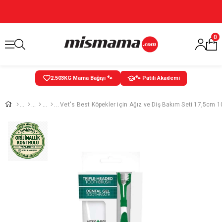
0
2.504
KG Mama Bağışı 🐾
🐾 Patili Akademi
Vet's Best Köpekler için Ağız ve Diş Bakım Seti 17,5cm 1