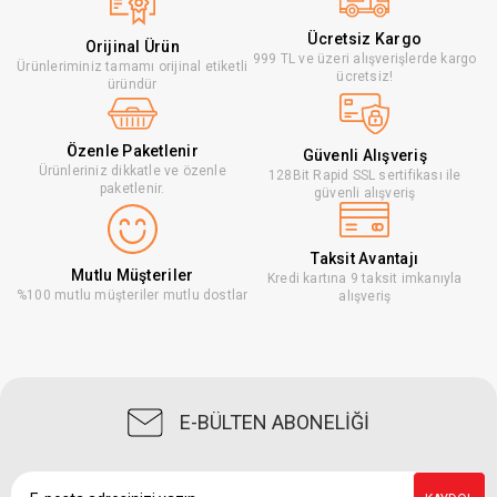
Ücretsiz Kargo
Orijinal Ürün
999 TL ve üzeri alışverişlerde kargo
Ürünleriminiz tamamı orijinal etiketli
ücretsiz!
üründür
Özenle Paketlenir
Güvenli Alışveriş
Ürünleriniz dikkatle ve özenle
128Bit Rapid SSL sertifikası ile
paketlenir.
güvenli alışveriş
Taksit Avantajı
Mutlu Müşteriler
Kredi kartına 9 taksit imkanıyla
%100 mutlu müşteriler mutlu dostlar
alışveriş
E-BÜLTEN ABONELİĞİ