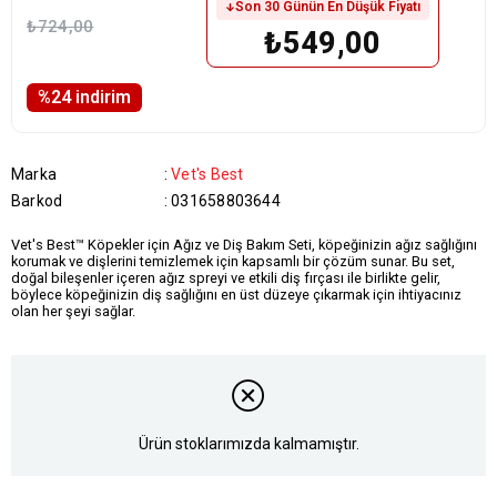
Son 30 Günün En Düşük Fiyatı
₺724,00
₺549,00
%
24
i̇ndirim
Marka
:
Vet's Best
Barkod
:
031658803644
Vet's Best™ Köpekler için Ağız ve Diş Bakım Seti, köpeğinizin ağız sağlığını
korumak ve dişlerini temizlemek için kapsamlı bir çözüm sunar. Bu set,
doğal bileşenler içeren ağız spreyi ve etkili diş fırçası ile birlikte gelir,
böylece köpeğinizin diş sağlığını en üst düzeye çıkarmak için ihtiyacınız
olan her şeyi sağlar.
Ürün stoklarımızda kalmamıştır.