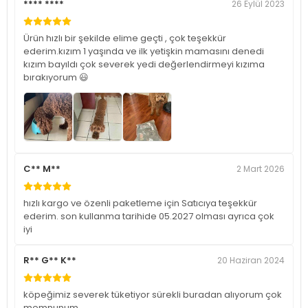
**** ****
26 Eylül 2023
Ürün hızlı bir şekilde elime geçti , çok teşekkür
ederim.kızım 1 yaşında ve ilk yetişkin mamasını denedi
kızım bayıldı çok severek yedi değerlendirmeyi kızıma
bırakıyorum 😃
C** M**
2 Mart 2026
hızlı kargo ve özenli paketleme için Satıcıya teşekkür
ederim. son kullanma tarihide 05.2027 olması ayrıca çok
iyi
R** G** K**
20 Haziran 2024
köpeğimiz severek tüketiyor sürekli buradan alıyorum çok
memnunum