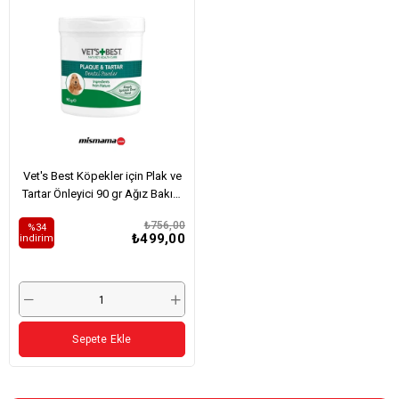
Vet's Best Köpekler için Plak ve
Tartar Önleyici 90 gr Ağız Bakım
Tozu
₺756,00
%34
₺499,00
i̇ndirim
Sepete Ekle