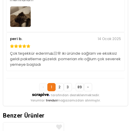
peri b.
14 Ocak 2025
Çok teşekkür ederim🙏🏻🌸 iki üründe sağlam ve eksiksiz
geldi paketleme güzeldi. pomerian ırkı oğlum çok severek
yemeye başladı
‹
1
2
3
...
89
›
tarafından desteklenmektedir.
Yorumlar
mağazamızdan alınmıştır.
Benzer Ürünler