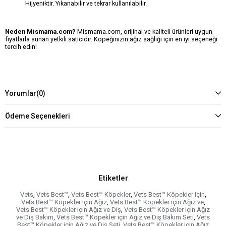
Hijyeniktir. Yıkanabilir ve tekrar kullanılabilir.
Neden Mismama.com?
Mismama.com, orijinal ve kaliteli ürünleri uygun
fiyatlarla sunan yetkili satıcıdır. Köpeğinizin ağız sağlığı için en iyi seçeneği
tercih edin!
Yorumlar
(0)
Ödeme Seçenekleri
Etiketler
Vets
,
Vets Best™
,
Vets Best™ Köpekler
,
Vets Best™ Köpekler için
,
Vets Best™ Köpekler için Ağız
,
Vets Best™ Köpekler için Ağız ve
,
Vets Best™ Köpekler için Ağız ve Diş
,
Vets Best™ Köpekler için Ağız
ve Diş Bakım
,
Vets Best™ Köpekler için Ağız ve Diş Bakım Seti
,
Vets
Best™ Köpekler için Ağız ve Diş Seti
,
Vets Best™ Köpekler için Ağız