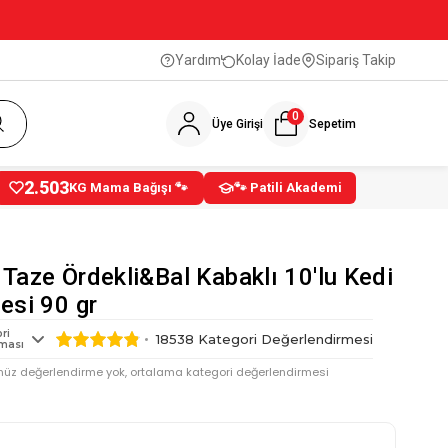
Yardım
Kolay İade
Sipariş Takip
0
Üye Girişi
Sepetim
2.503
KG Mama Bağışı 🐾
🐾 Patili Akademi
Taze Ördekli&Bal Kabaklı 10'lu Kedi
esi 90 gr
ri
18538
Kategori Değerlendirmesi
ması
nüz değerlendirme yok, ortalama kategori değerlendirmesi