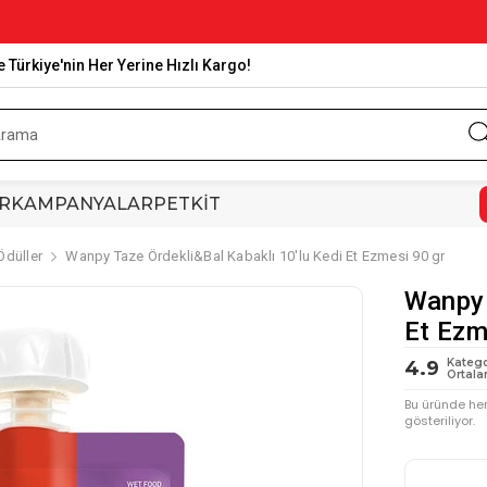
e Türkiye'nin Her Yerine Hızlı Kargo!
R
KAMPANYALAR
PETKİT
Ödüller
Wanpy Taze Ördekli&Bal Kabaklı 10'lu Kedi Et Ezmesi 90 gr
Wanpy 
Et Ezm
Katego
4.9
Ortala
Bu üründe he
gösteriliyor.