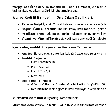
Wanpy Taze Ördekli & Bal Kabaklı 10'lu Kedi Et Ezmesi
, kedinizin 
tadına hitap ederken, sağlıklı bir atıştırmalık sunar.
Wanpy Kedi Et Ezmesi’nin Öne Çıkan Özellikleri:
Taze ve Doğal İçerik:
Yüksek kaliteli ördek eti ve bal kabağı ile
Sağlıklı Ödül Alternatifi:
Sindirimi kolay, katkı maddesi içerm
Pratik Kullanım:
10’lu paket, günlük kullanım için uygun ve hijye
Vitamin ve Mineral Takviyesi:
Kedinizin genel sağlığını destek
İçindekiler, Analitik Bileşenler ve Beslenme Talimatları:
Ana İçerik:
Ördek eti (%40), bal kabağı (%20), sebzeler, vitamin
Analitik Değerler:
Ham Protein: %10
Ham Yağ: %3
Ham Lif: %0,5
Nem: %82
Beslenme Talimatları:
Günlük Kullanım:
Günde 1-2 adet kedinizin günlük öğünü
Kedinizin ihtiyacına göre miktarı ayarlayınız ve yanınd
Mismama.com’dan Alışveriş Avantajları:
Mismama.com
, Wanpy ürünlerini uygun fiyat ve hızlı teslimat garanti