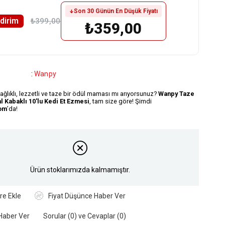
Son 30 Günün En Düşük Fiyatı
ndirim
₺399,00
₺359,00
:
Wanpy
sağlıklı, lezzetli ve taze bir ödül maması mı arıyorsunuz?
Wanpy Taze
l Kabaklı 10'lu Kedi Et Ezmesi
, tam size göre! Şimdi
om
’da!
Ürün stoklarımızda kalmamıştır.
re Ekle
Fiyat Düşünce Haber Ver
Haber Ver
Sorular (0) ve Cevaplar (0)