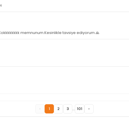
i
m . Çokkkkkkkk memnunum.Kesinlikle tavsiye ediyorum 🙏
...
‹
1
2
3
101
›