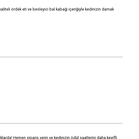
liteli ördek eti ve besleyici bal kabağı içeriğiyle kedinizin damak
oklarda! Hemen sipariş verin ve kedinizin ödül saatlerini daha keyifli