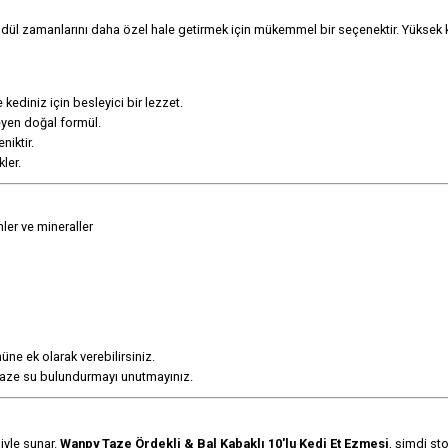
ödül zamanlarını daha özel hale getirmek için mükemmel bir seçenektir. Yüksek ka
 kediniz için besleyici bir lezzet.
eyen doğal formül.
niktir.
ler.
ler ve mineraller
ne ek olarak verebilirsiniz.
a taze su bulundurmayı unutmayınız.
siyle sunar.
Wanpy Taze Ördekli & Bal Kabaklı 10'lu Kedi Et Ezmesi
, şimdi st