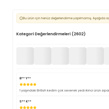
Bu ürün için henüz değerlendirme yapılmamış. Aşağıda aynı
Kategori Değerlendirmeleri (2602)
B** Y**
1 yaşındaki British kedim çok severek yedi ikinci ürün sipar
S** K**