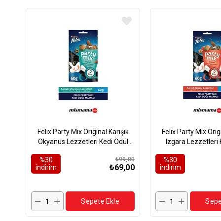
Felix Party Mix Original Karışık
Felix Party Mix Orig
Okyanus Lezzetleri Kedi Ödül
Izgara Lezzetleri 
Maması 60gr
Maması 60
%30
₺99,00
%30
₺69,00
i̇ndirim
i̇ndirim
Sepete Ekle
Sepe