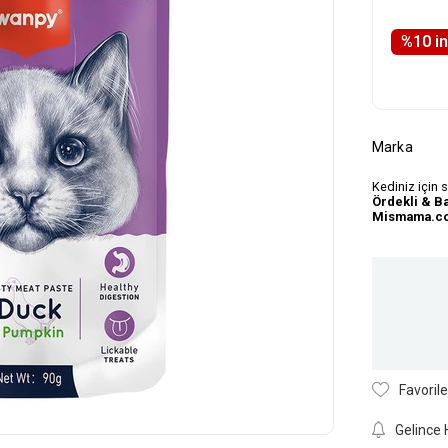
%
10
i̇
Marka
Kediniz için 
Ördekli & Ba
Mismama.c
Favorile
Gelince 