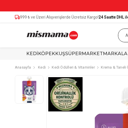
999 ₺ ve Üzeri Alışverişlerde Ücretsiz Kargo!
24 Saatte DHL il
KEDİ
KÖPEK
KUŞ
SÜPERMARKET
MARKALA
Anasayfa
Kedi
Kedi Ödülleri & Vitaminler
Krema & Taneli 