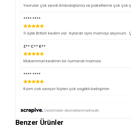
Yavrular çok sevdi.Ambalajlama ve paketleme çok çok iy
**** ****
11 aylık British kedim var. Aylardır aynı mamayı alıyoru
Z** C** K**
Mükemmel kedimin bir numaralı maması
**** ****
Kızım cok seviyor tüyleri çok saglıklı bebişimin
tarafından desteklenmektedir.
Benzer Ürünler