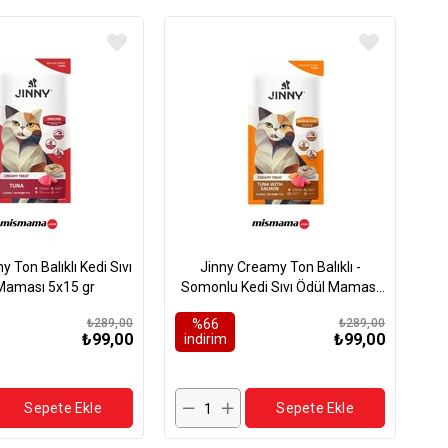
 Ton Balıklı Kedi Sıvı
Jinny Creamy Ton Balıklı -
Maması 5x15 gr
Somonlu Kedi Sıvı Ödül Maması
5x15 gr
₺289,00
%66
₺289,00
₺99,00
₺99,00
i̇ndirim
Sepete Ekle
Sepete Ekle