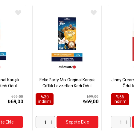
inal Karışık
Felix Party Mix Original Karışık
Jinny Creamy
Kedi Ödül
Çiftlik Lezzetleri Kedi Ödül
Ödül 
gr
Maması 60gr
₺99,00
%30
₺99,00
%66
₺69,00
₺69,00
i̇ndirim
i̇ndirim
te Ekle
Sepete Ekle