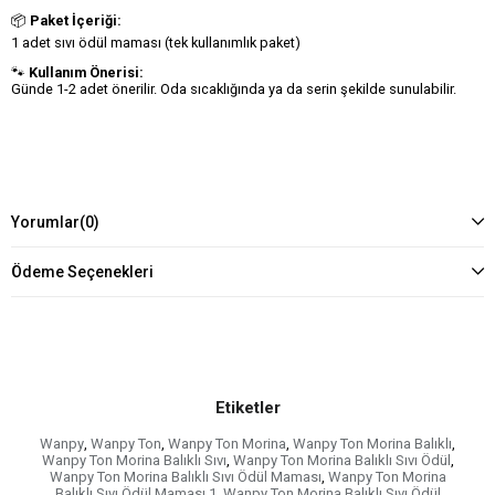
📦
Paket İçeriği:
1 adet sıvı ödül maması (tek kullanımlık paket)
🐾
Kullanım Önerisi:
Günde 1-2 adet önerilir. Oda sıcaklığında ya da serin şekilde sunulabilir.
Yorumlar
(0)
Ödeme Seçenekleri
Etiketler
Wanpy
,
Wanpy Ton
,
Wanpy Ton Morina
,
Wanpy Ton Morina Balıklı
,
Wanpy Ton Morina Balıklı Sıvı
,
Wanpy Ton Morina Balıklı Sıvı Ödül
,
Wanpy Ton Morina Balıklı Sıvı Ödül Maması
,
Wanpy Ton Morina
Balıklı Sıvı Ödül Maması 1
,
Wanpy Ton Morina Balıklı Sıvı Ödül