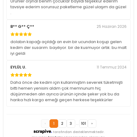
Ürünler orjinal benim çocuklar bayıldı teşekkür ederim
tavsiye ederim sorunsuz paketleme güzel ulaşım da güzel
.
B** G** Ç**
25 Haziran 2026
dolabın kapağı açıldığı an evin bir ucundan koşup gelen
kedim der susarım. bayılıyor. bir de kusmuyor artık. bu malt
iyi geldi
EYLÜL U.
11 Temmuz 2024
Daha önce de kedim için kullanmıştım severek tüketmişti
bitti hemen yenisini aldım çok memnunum hiç
düşünmeden alın ayrıca ürünün içinde şeker yok bu da
harika hızlı kargo emeği geçen herkese teşekkürler
‹
1
2
3
...
101
›
tarafından desteklenmektedir.