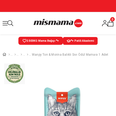
0
2.503
KG Mama Bağışı 🐾
🐾 Patili Akademi
Wanpy Ton & Morina Balıklı Sıvı Ödül Maması 1 Adet