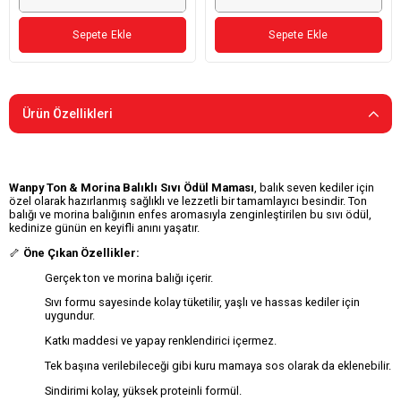
Sepete Ekle
Sepete Ekle
Ürün Özellikleri
Wanpy Ton & Morina Balıklı Sıvı Ödül Maması
, balık seven kediler için
özel olarak hazırlanmış sağlıklı ve lezzetli bir tamamlayıcı besindir. Ton
balığı ve morina balığının enfes aromasıyla zenginleştirilen bu sıvı ödül,
kedinize günün en keyifli anını yaşatır.
🦴
Öne Çıkan Özellikler:
Gerçek ton ve morina balığı içerir.
Sıvı formu sayesinde kolay tüketilir, yaşlı ve hassas kediler için
uygundur.
Katkı maddesi ve yapay renklendirici içermez.
Tek başına verilebileceği gibi kuru mamaya sos olarak da eklenebilir.
Sindirimi kolay, yüksek proteinli formül.