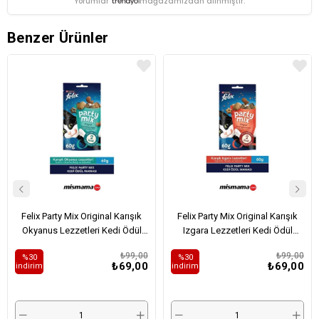
Yorumlar
mağazamızdan alınmıştır.
Benzer Ürünler
Felix Party Mix Original Karışık
Felix Party Mix Original Karışık
Okyanus Lezzetleri Kedi Ödül
Izgara Lezzetleri Kedi Ödül
Maması 60gr
Maması 60gr
₺99,00
₺99,00
%30
%30
₺69,00
₺69,00
i̇ndirim
i̇ndirim