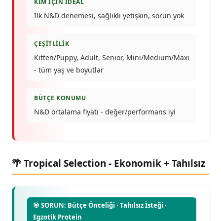
KIM İÇIN İDEAL
İlk N&D denemesi, sağlıklı yetişkin, sorun yok
ÇEŞITLILIK
Kitten/Puppy, Adult, Senior, Mini/Medium/Maxi
- tüm yaş ve boyutlar
BÜTÇE KONUMU
N&D ortalama fiyatı - değer/performans iyi
🌴 Tropical Selection - Ekonomik + Tahılsız
🎯 SORUN: Bütçe Önceliği · Tahılsız İsteği ·
Egzotik Protein