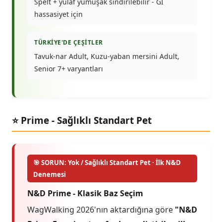
Spelt + yulaf yumuşak sindirilebilir - GI
hassasiyet için
TÜRKIYE'DE ÇEŞITLER
Tavuk-nar Adult, Kuzu-yaban mersini Adult,
Senior 7+ varyantları
⭐ Prime - Sağlıklı Standart Pet
🎯 SORUN: Yok / Sağlıklı Standart Pet · İlk N&D
Denemesi
N&D Prime - Klasik Baz Seçim
WagWalking 2026'nın aktardığına göre
"N&D