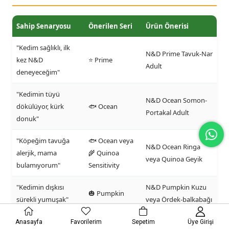
Sahip Senaryosu
Önerilen Seri
Ürün Önerisi
"Kedim sağlıklı, ilk
N&D Prime Tavuk-Nar
kez N&D
⭐ Prime
Adult
deneyeceğim"
"Kedimin tüyü
N&D Ocean Somon-
dökülüyor, kürk
🐟 Ocean
Portakal Adult
donuk"
"Köpeğim tavuğa
🐟 Ocean veya
N&D Ocean Ringa
alerjik, mama
🌾 Quinoa
veya Quinoa Geyik
bulamıyorum"
Sensitivity
"Kedimin dışkısı
N&D Pumpkin Kuzu
🎃 Pumpkin
sürekli yumuşak"
veya Ördek-balkabağı
"Kedim hairball çok
N&D Pumpkin Tavuk-
Anasayfa
Favorilerim
Sepetim
Üye Girişi
🎃 Pumpkin