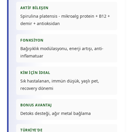
AKTIF BILEŞEN
Spirulina platensis - mikroalg protein + B12 +
demir + antioksidan
FONKSIYON
Bağışıklık modülasyonu, enerji artışı, anti-
inflamatuar
KIM İÇIN İDEAL
Sık hastalanan, immün düşük, yaşlı pet,
recovery dönemi
BONUS AVANTAJ
Detoks desteği, ağır metal bağlama
TÜRKIYE'DE