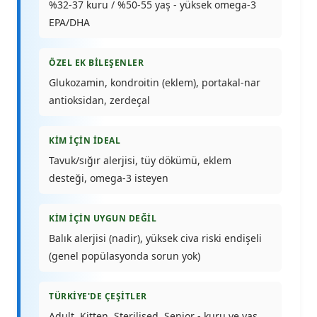
%32-37 kuru / %50-55 yaş - yüksek omega-3
EPA/DHA
ÖZEL EK BILEŞENLER
Glukozamin, kondroitin (eklem), portakal-nar
antioksidan, zerdeçal
KIM İÇIN İDEAL
Tavuk/sığır alerjisi, tüy dökümü, eklem
desteği, omega-3 isteyen
KIM İÇIN UYGUN DEĞIL
Balık alerjisi (nadir), yüksek civa riski endişeli
(genel popülasyonda sorun yok)
TÜRKIYE'DE ÇEŞITLER
Adult, Kitten, Sterilised, Senior - kuru ve yaş