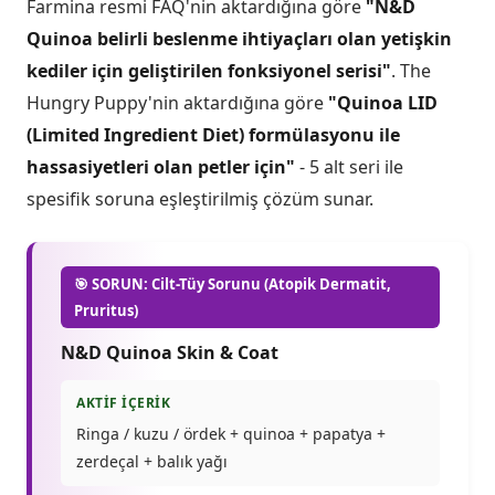
Farmina resmi FAQ'nin aktardığına göre
"N&D
Quinoa belirli beslenme ihtiyaçları olan yetişkin
kediler için geliştirilen fonksiyonel serisi"
. The
Hungry Puppy'nin aktardığına göre
"Quinoa LID
(Limited Ingredient Diet) formülasyonu ile
hassasiyetleri olan petler için"
- 5 alt seri ile
spesifik soruna eşleştirilmiş çözüm sunar.
🎯 SORUN: Cilt-Tüy Sorunu (Atopik Dermatit,
Pruritus)
N&D Quinoa Skin & Coat
AKTIF İÇERIK
Ringa / kuzu / ördek + quinoa + papatya +
zerdeçal + balık yağı