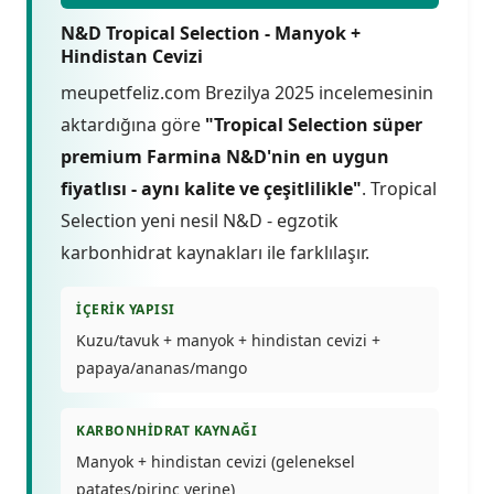
N&D Tropical Selection - Manyok +
Hindistan Cevizi
meupetfeliz.com Brezilya 2025 incelemesinin
aktardığına göre
"Tropical Selection süper
premium Farmina N&D'nin en uygun
fiyatlısı - aynı kalite ve çeşitlilikle"
. Tropical
Selection yeni nesil N&D - egzotik
karbonhidrat kaynakları ile farklılaşır.
İÇERIK YAPISI
Kuzu/tavuk + manyok + hindistan cevizi +
papaya/ananas/mango
KARBONHIDRAT KAYNAĞI
Manyok + hindistan cevizi (geleneksel
patates/pirinç yerine)