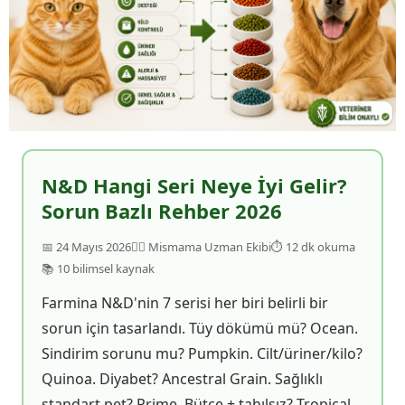
N&D Hangi Seri Neye İyi Gelir?
Sorun Bazlı Rehber 2026
📅 24 Mayıs 2026
👨‍⚕️ Mismama Uzman Ekibi
⏱ 12 dk okuma
📚 10 bilimsel kaynak
Farmina N&D'nin 7 serisi her biri belirli bir
sorun için tasarlandı. Tüy dökümü mü? Ocean.
Sindirim sorunu mu? Pumpkin. Cilt/üriner/kilo?
Quinoa. Diyabet? Ancestral Grain. Sağlıklı
standart pet? Prime. Bütçe + tahılsız? Tropical.