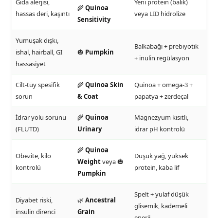
Gıda alerjisi,
Yeni protein (balık)
🌾
Quinoa
hassas deri, kaşıntı
veya LID hidrolize
Sensitivity
Yumuşak dışkı,
Balkabağı + prebiyotik
ishal, hairball, GI
🎃
Pumpkin
+ inulin regülasyon
hassasiyet
Cilt-tüy spesifik
🌾
Quinoa Skin
Quinoa + omega-3 +
sorun
& Coat
papatya + zerdeçal
İdrar yolu sorunu
🌾
Quinoa
Magnezyum kısıtlı,
(FLUTD)
Urinary
idrar pH kontrolü
🌾
Quinoa
Obezite, kilo
Düşük yağ, yüksek
Weight
veya 🎃
kontrolü
protein, kaba lif
Pumpkin
Spelt + yulaf düşük
Diyabet riski,
🌿
Ancestral
glisemik, kademeli
insülin direnci
Grain
enerji