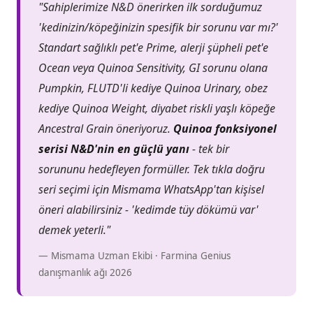
"Sahiplerimize N&D önerirken ilk sorduğumuz
'kedinizin/köpeğinizin spesifik bir sorunu var mı?'
Standart sağlıklı pet'e Prime, alerji şüpheli pet'e
Ocean veya Quinoa Sensitivity, GI sorunu olana
Pumpkin, FLUTD'li kediye Quinoa Urinary, obez
kediye Quinoa Weight, diyabet riskli yaşlı köpeğe
Ancestral Grain öneriyoruz.
Quinoa fonksiyonel
serisi N&D'nin en güçlü yanı
- tek bir
sorununu hedefleyen formüller. Tek tıkla doğru
seri seçimi için Mismama WhatsApp'tan kişisel
öneri alabilirsiniz - 'kedimde tüy dökümü var'
demek yeterli."
— Mismama Uzman Ekibi · Farmina Genius
danışmanlık ağı 2026