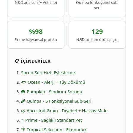
N&D ana seri (+ Vet Life)
Quinoa fonksiyonel sub-
seri
%98
129
Prime hayvansal protein
N&D toplam ürün çeşidi
📋 İÇINDEKILER
Sorun-Seri Hızlı Eşleştirme
🐟 Ocean - Alerji + Tüy Dökümü
🎃 Pumpkin - Sindirim Sorunu
🌾 Quinoa - 5 Fonksiyonel Sub-Seri
🌿 Ancestral Grain - Diyabet + Hassas Mide
⭐ Prime - Sağlıklı Standart Pet
🌴 Tropical Selection - Ekonomik