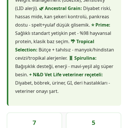
(LID alerji).
🌿 Ancestral Grain:
Diyabet riski,
hassas mide, kan şekeri kontrolü, pankreas
dostu - spelt+yulaf düşük glisemik.
⭐ Prime:
Sağlıklı standart yetişkin pet - %98 hayvansal
protein, klasik baz seçim.
🌴 Tropical
Selection:
Bütçe + tahılsız - manyok/hindistan
cevizi/tropikal alerjenler.
🧬 Spirulina:
Bağışıklık desteği, enerji - mavi-yeşil alg süper
besin.
+ N&D Vet Life veteriner reçeteli:
Diyabet, böbrek, üriner, GI, deri hastalıkları -
veteriner onayı şart.
7
5