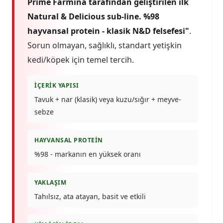
Prime Farmina tarafından geliştirilen ilk
Natural & Delicious sub-line. %98
hayvansal protein - klasik N&D felsefesi"
.
Sorun olmayan, sağlıklı, standart yetişkin
kedi/köpek için temel tercih.
İÇERIK YAPISI
Tavuk + nar (klasik) veya kuzu/sığır + meyve-
sebze
HAYVANSAL PROTEIN
%98 - markanın en yüksek oranı
YAKLAŞIM
Tahılsız, ata atayan, basit ve etkili