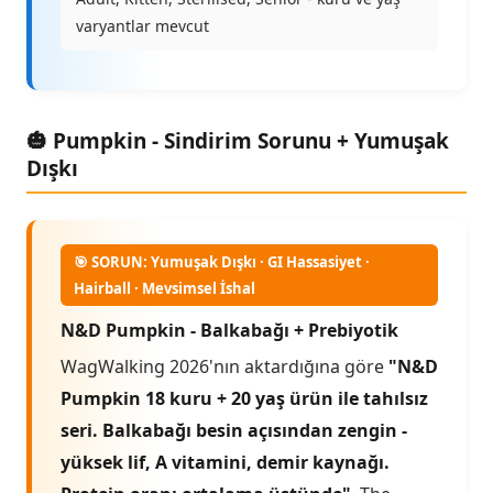
varyantlar mevcut
🎃 Pumpkin - Sindirim Sorunu + Yumuşak
Dışkı
🎯 SORUN: Yumuşak Dışkı · GI Hassasiyet ·
Hairball · Mevsimsel İshal
N&D Pumpkin - Balkabağı + Prebiyotik
WagWalking 2026'nın aktardığına göre
"N&D
Pumpkin 18 kuru + 20 yaş ürün ile tahılsız
seri. Balkabağı besin açısından zengin -
yüksek lif, A vitamini, demir kaynağı.