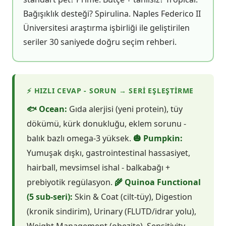
Bağışıklık desteği? Spirulina. Naples Federico II
Üniversitesi araştırma işbirliği ile geliştirilen
seriler 30 saniyede doğru seçim rehberi.
⚡ HIZLI CEVAP - SORUN → SERI EŞLEŞTIRME
🐟 Ocean:
Gıda alerjisi (yeni protein), tüy
dökümü, kürk donukluğu, eklem sorunu -
balık bazlı omega-3 yüksek.
🎃 Pumpkin:
Yumuşak dışkı, gastrointestinal hassasiyet,
hairball, mevsimsel ishal - balkabağı +
prebiyotik regülasyon.
🌾 Quinoa Functional
(5 sub-seri):
Skin & Coat (cilt-tüy), Digestion
(kronik sindirim), Urinary (FLUTD/idrar yolu),
Weight Management (obezite), Sensitivity