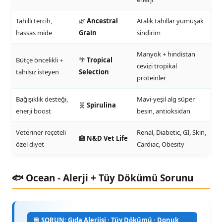
Tahıllı tercih,
🌿
Ancestral
Atalık tahıllar yumuşak
hassas mide
Grain
sindirim
Manyok + hindistan
Bütçe öncelikli +
🌴
Tropical
cevizi tropikal
tahılsız isteyen
Selection
proteinler
Bağışıklık desteği,
Mavi-yeşil alg süper
🧬
Spirulina
enerji boost
besin, antioksidan
Veteriner reçeteli
Renal, Diabetic, GI, Skin,
🏥
N&D Vet Life
özel diyet
Cardiac, Obesity
🐟 Ocean - Alerji + Tüy Dökümü Sorunu
🎯 SORUN: Gıda Alerjisi · Tüy Dökümü · Donuk