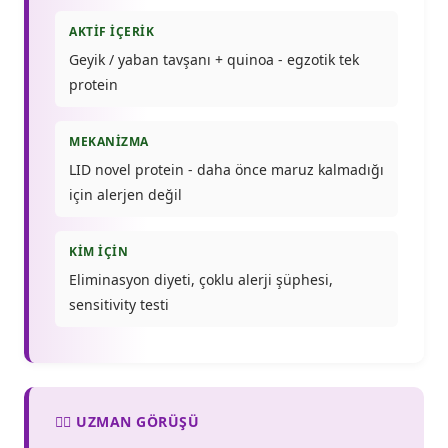
AKTIF İÇERIK
Geyik / yaban tavşanı + quinoa - egzotik tek
protein
MEKANIZMA
LID novel protein - daha önce maruz kalmadığı
için alerjen değil
KIM İÇIN
Eliminasyon diyeti, çoklu alerji şüphesi,
sensitivity testi
👨‍⚕️ UZMAN GÖRÜŞÜ