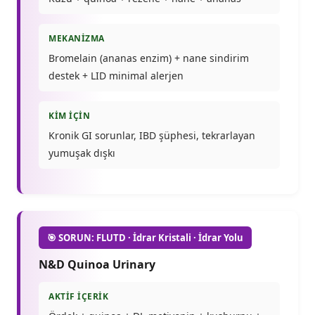
MEKANIZMA
Bromelain (ananas enzim) + nane sindirim
destek + LID minimal alerjen
KIM İÇIN
Kronik GI sorunlar, IBD şüphesi, tekrarlayan
yumuşak dışkı
🎯 SORUN: FLUTD · İdrar Kristali · İdrar Yolu
N&D Quinoa Urinary
AKTIF İÇERIK