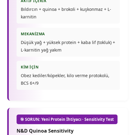
AKTIF İÇERIK
Bıldırcın + quinoa + brokoli + kuşkonmaz + L-
karnitin
MEKANIZMA
Düşük yağ + yüksek protein + kaba lif (tokluk) +
L-karnitin yağ yakım
KIM İÇIN
Obez kediler/köpekler, kilo verme protokolü,
BCS 6+/9
🎯 SORUN: Yeni Protein İhtiyacı · Sensitivity Test
N&D Quinoa Sensitivity