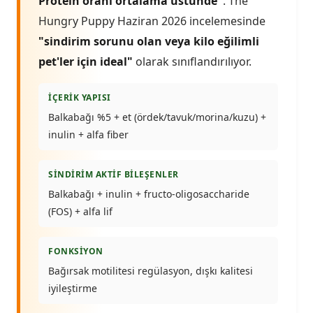
Protein oranı ortalama üstünde"
. The
Hungry Puppy Haziran 2026 incelemesinde
"sindirim sorunu olan veya kilo eğilimli
pet'ler için ideal"
olarak sınıflandırılıyor.
İÇERIK YAPISI
Balkabağı %5 + et (ördek/tavuk/morina/kuzu) +
inulin + alfa fiber
SINDIRIM AKTIF BILEŞENLER
Balkabağı + inulin + fructo-oligosaccharide
(FOS) + alfa lif
FONKSIYON
Bağırsak motilitesi regülasyon, dışkı kalitesi
iyileştirme