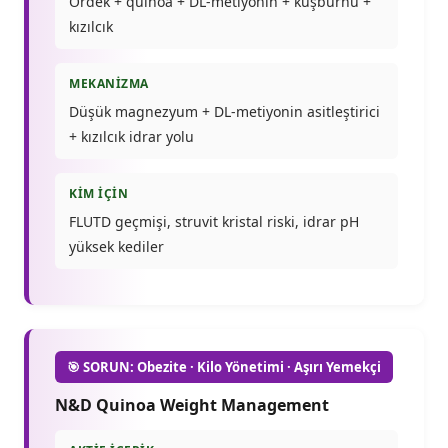
Ördek + quinoa + DL-metiyonin + kuşburnu +
kızılcık
MEKANIZMA
Düşük magnezyum + DL-metiyonin asitleştirici
+ kızılcık idrar yolu
KIM İÇIN
FLUTD geçmişi, struvit kristal riski, idrar pH
yüksek kediler
🎯 SORUN: Obezite · Kilo Yönetimi · Aşırı Yemekçi
N&D Quinoa Weight Management