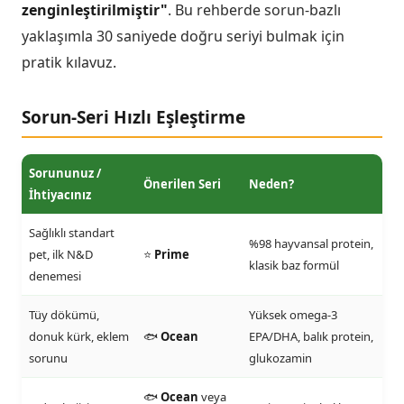
zenginleştirilmiştir"
. Bu rehberde sorun-bazlı
yaklaşımla 30 saniyede doğru seriyi bulmak için
pratik kılavuz.
Sorun-Seri Hızlı Eşleştirme
Sorununuz /
Önerilen Seri
Neden?
İhtiyacınız
Sağlıklı standart
%98 hayvansal protein,
pet, ilk N&D
⭐
Prime
klasik baz formül
denemesi
Tüy dökümü,
Yüksek omega-3
donuk kürk, eklem
🐟
Ocean
EPA/DHA, balık protein,
sorunu
glukozamin
🐟
Ocean
veya