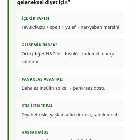
geleneksel diyet için"
.
İÇERIK YAPISI
Tavuk/kuzu + spelt + yulaf + nar/yaban mersini
GLISEMIK İNDEKS
Orta (diğer N&D'ler düşük) - kademeli enerji
salınımı
PANKREAS AVANTAJI
Daha az insülin spike → pankreas dostu
KIM İÇIN İDEAL
Diyabet riski, yaşlı insülin direnci, tahıllı tercih
HASSAS MIDE