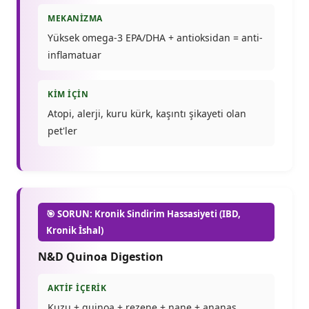
MEKANIZMA
Yüksek omega-3 EPA/DHA + antioksidan = anti-
inflamatuar
KIM İÇIN
Atopi, alerji, kuru kürk, kaşıntı şikayeti olan
pet'ler
🎯 SORUN: Kronik Sindirim Hassasiyeti (IBD,
Kronik İshal)
N&D Quinoa Digestion
AKTIF İÇERIK
Kuzu + quinoa + rezene + nane + ananas