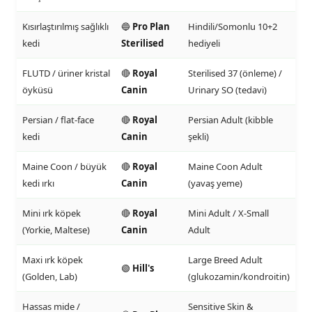
Kısırlaştırılmış sağlıklı
🔵
Pro Plan
Hindili/Somonlu 10+2
kedi
Sterilised
hediyeli
FLUTD / üriner kristal
🔴
Royal
Sterilised 37 (önleme) /
öyküsü
Canin
Urinary SO (tedavi)
Persian / flat-face
🔴
Royal
Persian Adult (kibble
kedi
Canin
şekli)
Maine Coon / büyük
🔴
Royal
Maine Coon Adult
kedi ırkı
Canin
(yavaş yeme)
Mini ırk köpek
🔴
Royal
Mini Adult / X-Small
(Yorkie, Maltese)
Canin
Adult
Maxi ırk köpek
Large Breed Adult
🟢
Hill's
(Golden, Lab)
(glukozamin/kondroitin)
Hassas mide /
Sensitive Skin &