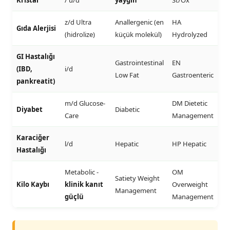
z/d Ultra
Anallergenic (en
HA
Gıda Alerjisi
(hidrolize)
küçük molekül)
Hydrolyzed
GI Hastalığı
Gastrointestinal
EN
(IBD,
i/d
Low Fat
Gastroenteric
pankreatit)
m/d Glucose-
DM Dietetic
Diyabet
Diabetic
Care
Management
Karaciğer
l/d
Hepatic
HP Hepatic
Hastalığı
Metabolic -
OM
Satiety Weight
Kilo Kaybı
klinik kanıt
Overweight
Management
güçlü
Management