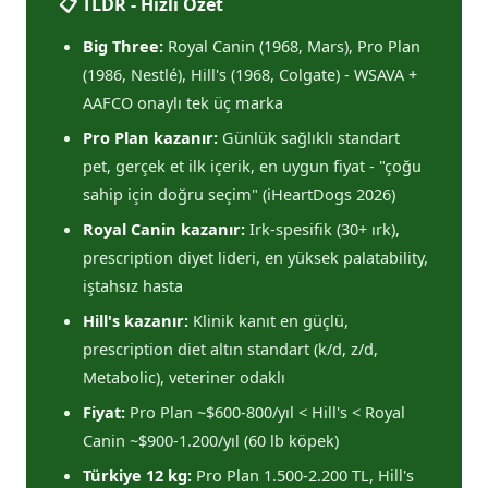
📋 TLDR - Hızlı Özet
Big Three:
Royal Canin (1968, Mars), Pro Plan
(1986, Nestlé), Hill's (1968, Colgate) - WSAVA +
AAFCO onaylı tek üç marka
Pro Plan kazanır:
Günlük sağlıklı standart
pet, gerçek et ilk içerik, en uygun fiyat - "çoğu
sahip için doğru seçim" (iHeartDogs 2026)
Royal Canin kazanır:
Irk-spesifik (30+ ırk),
prescription diyet lideri, en yüksek palatability,
iştahsız hasta
Hill's kazanır:
Klinik kanıt en güçlü,
prescription diet altın standart (k/d, z/d,
Metabolic), veteriner odaklı
Fiyat:
Pro Plan ~$600-800/yıl < Hill's < Royal
Canin ~$900-1.200/yıl (60 lb köpek)
Türkiye 12 kg:
Pro Plan 1.500-2.200 TL, Hill's