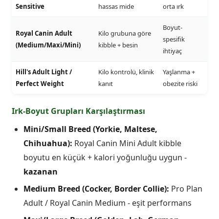
Sensitive
hassas mide
orta ırk
Boyut-
Royal Canin Adult
Kilo grubuna göre
spesifik
(Medium/Maxi/Mini)
kibble + besin
ihtiyaç
Hill's Adult Light /
Kilo kontrolü, klinik
Yaşlanma +
Perfect Weight
kanıt
obezite riski
Irk-Boyut Grupları Karşılaştırması
Mini/Small Breed (Yorkie, Maltese,
Chihuahua):
Royal Canin Mini Adult kibble
boyutu en küçük + kalori yoğunluğu uygun -
kazanan
Medium Breed (Cocker, Border Collie):
Pro Plan
Adult / Royal Canin Medium - eşit performans