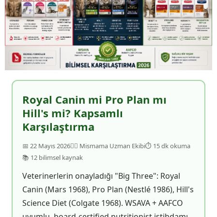
Royal Canin mi Pro Plan mı
Hill's mi? Kapsamlı
Karşılaştırma
📅 22 Mayıs 2026
👨‍⚕️ Mismama Uzman Ekibi
⏱ 15 dk okuma
📚 12 bilimsel kaynak
Veterinerlerin onayladığı "Big Three": Royal
Canin (Mars 1968), Pro Plan (Nestlé 1986), Hill's
Science Diet (Colgate 1968). WSAVA + AAFCO
uyumlu, board-certified nutritionist istihdamı,