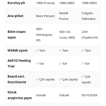
Kuruluş yılı
1968 (Fransa)
1986 (ABD)
1968 (ABD)
Nestlé
Colgate-
Ana şirket
Mars Petcare
Purina
Palmolive
500+
Bilim insanı
500+ (St.
220+
(Aimargues,
sayısı
Louis, ABD)
(Topeka KS)
FR)
WSAVA uyum
✅ Tam
✅ Tam
✅ Tam
AAFCO Feeding
✅ Var
✅ Var
✅ Var
Trial
Board-cert.
✅ Çok
✅ Çok sayıda
✅ Çok sayıda
Nutritionist
sayıda
Klinik
Yüksek
Yüksek
EN YÜKSEK
araştırma yayın