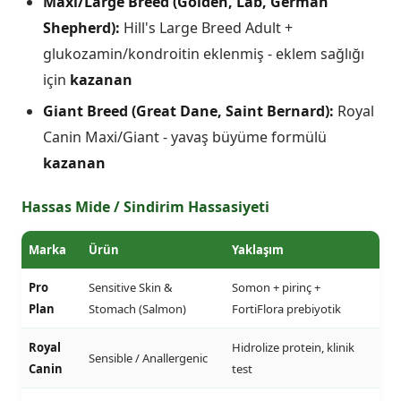
Maxi/Large Breed (Golden, Lab, German
Shepherd):
Hill's Large Breed Adult +
glukozamin/kondroitin eklenmiş - eklem sağlığı
için
kazanan
Giant Breed (Great Dane, Saint Bernard):
Royal
Canin Maxi/Giant - yavaş büyüme formülü
kazanan
Hassas Mide / Sindirim Hassasiyeti
Marka
Ürün
Yaklaşım
Pro
Sensitive Skin &
Somon + pirinç +
Plan
Stomach (Salmon)
FortiFlora prebiyotik
Royal
Hidrolize protein, klinik
Sensible / Anallergenic
Canin
test