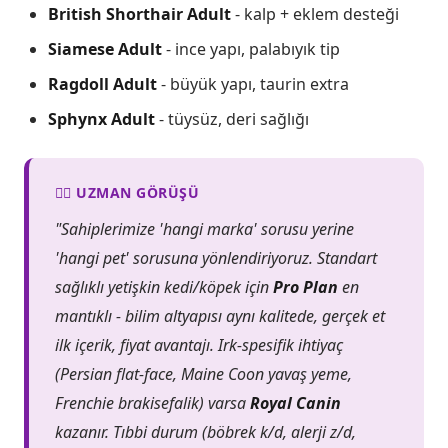
British Shorthair Adult
- kalp + eklem desteği
Siamese Adult
- ince yapı, palabıyık tip
Ragdoll Adult
- büyük yapı, taurin extra
Sphynx Adult
- tüysüz, deri sağlığı
👨‍⚕️ UZMAN GÖRÜŞÜ
"Sahiplerimize 'hangi marka' sorusu yerine
'hangi pet' sorusuna yönlendiriyoruz. Standart
sağlıklı yetişkin kedi/köpek için
Pro Plan
en
mantıklı - bilim altyapısı aynı kalitede, gerçek et
ilk içerik, fiyat avantajı. Irk-spesifik ihtiyaç
(Persian flat-face, Maine Coon yavaş yeme,
Frenchie brakisefalik) varsa
Royal Canin
kazanır. Tıbbi durum (böbrek k/d, alerji z/d,