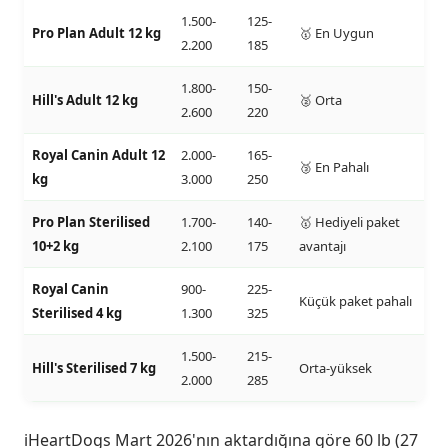
1.500-
125-
Pro Plan Adult 12 kg
🥇 En Uygun
2.200
185
1.800-
150-
Hill's Adult 12 kg
🥈 Orta
2.600
220
Royal Canin Adult 12
2.000-
165-
🥉 En Pahalı
kg
3.000
250
Pro Plan Sterilised
1.700-
140-
🥇 Hediyeli paket
10+2 kg
2.100
175
avantajı
Royal Canin
900-
225-
Küçük paket pahalı
Sterilised 4 kg
1.300
325
1.500-
215-
Hill's Sterilised 7 kg
Orta-yüksek
2.000
285
iHeartDogs Mart 2026'nın aktardığına göre 60 lb (27