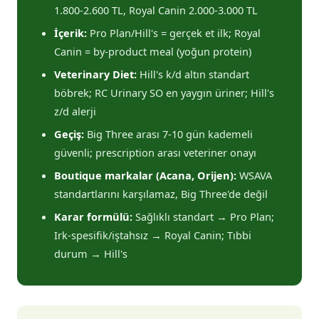
1.800-2.600 TL, Royal Canin 2.000-3.000 TL
İçerik:
Pro Plan/Hill's = gerçek et ilk; Royal
Canin = by-product meal (yoğun protein)
Veterinary Diet:
Hill's k/d altın standart
böbrek; RC Urinary SO en yaygın üriner; Hill's
z/d alerji
Geçiş:
Big Three arası 7-10 gün kademeli
güvenli; prescription arası veteriner onayı
Boutique markalar (Acana, Orijen):
WSAVA
standartlarını karşılamaz, Big Three'de değil
Karar formülü:
Sağlıklı standart → Pro Plan;
Irk-spesifik/iştahsız → Royal Canin; Tıbbi
durum → Hill's