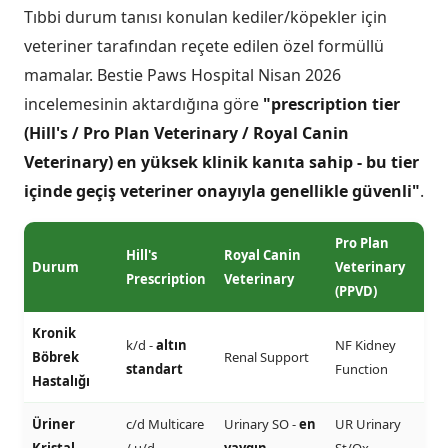
Tıbbi durum tanısı konulan kediler/köpekler için
veteriner tarafından reçete edilen özel formüllü
mamalar. Bestie Paws Hospital Nisan 2026
incelemesinin aktardığına göre
"prescription tier
(Hill's / Pro Plan Veterinary / Royal Canin
Veterinary) en yüksek klinik kanıta sahip - bu tier
içinde geçiş veteriner onayıyla genellikle güvenli"
.
Pro Plan
Hill's
Royal Canin
Durum
Veterinary
Prescription
Veterinary
(PPVD)
Kronik
k/d -
altın
NF Kidney
Böbrek
Renal Support
standart
Function
Hastalığı
Üriner
c/d Multicare
Urinary SO -
en
UR Urinary
Kristal
/ u/d
yaygın
St/Ox