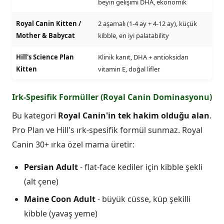
beyin gelişimi DHA, ekonomik
Royal Canin Kitten /
2 aşamalı (1-4 ay + 4-12 ay), küçük
Mother & Babycat
kibble, en iyi palatability
Hill's Science Plan
Klinik kanıt, DHA + antioksidan
Kitten
vitamin E, doğal lifler
Irk-Spesifik Formüller (Royal Canin Dominasyonu)
Bu kategori
Royal Canin'in tek hakim olduğu alan
.
Pro Plan ve Hill's ırk-spesifik formül sunmaz. Royal
Canin 30+ ırka özel mama üretir:
Persian Adult
- flat-face kediler için kibble şekli
(alt çene)
Maine Coon Adult
- büyük cüsse, küp şekilli
kibble (yavaş yeme)