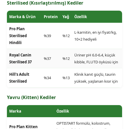
Sterilised (Kısırlaştırılmış) Kediler
Marka & Ürün
Protein
Yağ
Özellik
Pro Plan
L-karnitin, en iyi fiyat/kg,
Sterilised
%39
%12
10+2 hediyeli
Hindili
Royal Canin
Üriner pH 6.0-6.4, küçük
%37
%12
Sterilised 37
kibble, FLUTD öyküsü için
Hill's Adult
Klinik kanıt güçlü, taurin
%34
%13
Sterilised
yüksek, yaşlanan kısır için
Yavru (Kitten) Kediler
Marka
Özellik
OPTISTART formülü, kolostrum,
Pro Plan Kitten