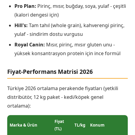
Pro Plan:
Pirinç, mısır, buğday, soya, yulaf - çeşitli
(kalori dengesi için)
Hill's:
Tam tahıl (whole grain), kahverengi pirinç,
yulaf - sindirim dostu vurgusu
Royal Canin:
Mısır, pirinç, mısır gluten unu -
yüksek konsantrasyon protein için ince formül
Fiyat-Performans Matrisi 2026
Türkiye 2026 ortalama perakende fiyatları (yetkili
distribütör, 12 kg paket - kedi/köpek genel
ortalama):
Fiyat
Marka & Ürün
TL/kg
Konum
(TL)