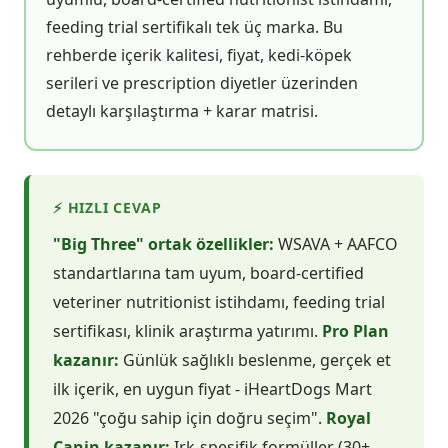
feeding trial sertifikalı tek üç marka. Bu
rehberde içerik kalitesi, fiyat, kedi-köpek
serileri ve prescription diyetler üzerinden
detaylı karşılaştırma + karar matrisi.
⚡ HIZLI CEVAP
"Big Three" ortak özellikler:
WSAVA + AAFCO
standartlarına tam uyum, board-certified
veteriner nutritionist istihdamı, feeding trial
sertifikası, klinik araştırma yatırımı.
Pro Plan
kazanır:
Günlük sağlıklı beslenme, gerçek et
ilk içerik, en uygun fiyat - iHeartDogs Mart
2026 "çoğu sahip için doğru seçim".
Royal
Canin kazanır:
Irk-spesifik formüller (30+