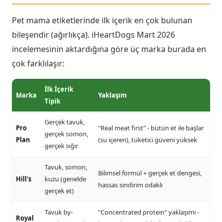
Pet mama etiketlerinde ilk içerik en çok bulunan
bileşendir (ağırlıkça). iHeartDogs Mart 2026
incelemesinin aktardığına göre üç marka burada en
çok farklılaşır:
İlk İçerik
Marka
Yaklaşım
Tipik
Gerçek tavuk,
Pro
"Real meat first" - bütün et ile başlar
gerçek somon,
Plan
(su içeren), tüketici güveni yüksek
gerçek sığır
Tavuk, somon,
Bilimsel formül + gerçek et dengesi,
Hill's
kuzu (genelde
hassas sindirim odaklı
gerçek et)
Tavuk by-
"Concentrated protein" yaklaşımı -
Royal