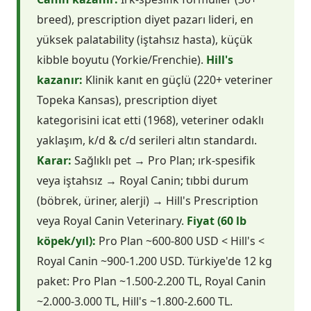
breed), prescription diyet pazarı lideri, en
yüksek palatability (iştahsız hasta), küçük
kibble boyutu (Yorkie/Frenchie).
Hill's
kazanır:
Klinik kanıt en güçlü (220+ veteriner
Topeka Kansas), prescription diyet
kategorisini icat etti (1968), veteriner odaklı
yaklaşım, k/d & c/d serileri altın standardı.
Karar:
Sağlıklı pet → Pro Plan; ırk-spesifik
veya iştahsız → Royal Canin; tıbbi durum
(böbrek, üriner, alerji) → Hill's Prescription
veya Royal Canin Veterinary.
Fiyat (60 lb
köpek/yıl):
Pro Plan ~600-800 USD < Hill's <
Royal Canin ~900-1.200 USD. Türkiye'de 12 kg
paket: Pro Plan ~1.500-2.200 TL, Royal Canin
~2.000-3.000 TL, Hill's ~1.800-2.600 TL.