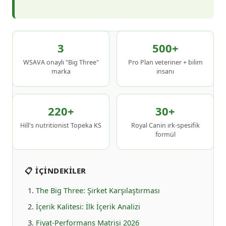
3
500+
WSAVA onaylı "Big Three"
Pro Plan veteriner + bilim
marka
insanı
220+
30+
Hill's nutritionist Topeka KS
Royal Canin ırk-spesifik
formül
📋 İÇINDEKILER
The Big Three: Şirket Karşılaştırması
İçerik Kalitesi: İlk İçerik Analizi
Fiyat-Performans Matrisi 2026