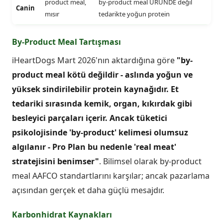
product meal,
by-product meal ÜRÜNDE değil
Canin
mısır
tedarikte yoğun protein
By-Product Meal Tartışması
iHeartDogs Mart 2026'nın aktardığına göre
"by-
product meal kötü değildir - aslında yoğun ve
yüksek sindirilebilir protein kaynağıdır. Et
tedariki sırasında kemik, organ, kıkırdak gibi
besleyici parçaları içerir. Ancak tüketici
psikolojisinde 'by-product' kelimesi olumsuz
algılanır - Pro Plan bu nedenle 'real meat'
stratejisini benimser"
. Bilimsel olarak by-product
meal AAFCO standartlarını karşılar; ancak pazarlama
açısından gerçek et daha güçlü mesajdır.
Karbonhidrat Kaynakları