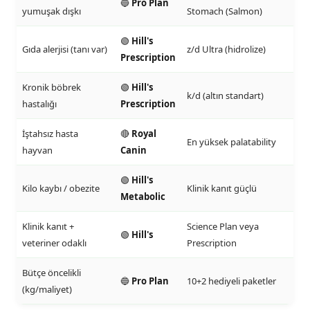
🔵
Pro Plan
yumuşak dışkı
Stomach (Salmon)
🟢
Hill's
Gıda alerjisi (tanı var)
z/d Ultra (hidrolize)
Prescription
Kronik böbrek
🟢
Hill's
k/d (altın standart)
hastalığı
Prescription
İştahsız hasta
🔴
Royal
En yüksek palatability
hayvan
Canin
🟢
Hill's
Kilo kaybı / obezite
Klinik kanıt güçlü
Metabolic
Klinik kanıt +
Science Plan veya
🟢
Hill's
veteriner odaklı
Prescription
Bütçe öncelikli
🔵
Pro Plan
10+2 hediyeli paketler
(kg/maliyet)