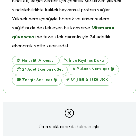
hindi eti, seçici kediler için çeşitlilik yaratırken yüksek
sindirilebilirlikte kaliteli hayvansal protein sağlar.
Yüksek nem içeriğiyle böbrek ve üriner sistem
sağlığını da destekleyen bu konserve
Mismama
güvencesi
ve taze stok garantisiyle 24 adetlik
ekonomik sette kapınızda!
🦃 Hindi Eti Aroması
🔪 İnce Kıyılmış Doku
💧 Yüksek Nem İçeriği
📦 24 Adet Ekonomik Set
✅ Orijinal & Taze Stok
🍽️ Zengin Sos İçeriği
Ürün stoklarımızda kalmamıştır.