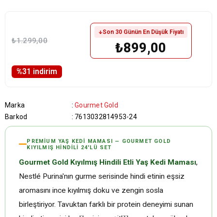
Son 30 Günün En Düşük Fiyatı
₺1.299,00
₺899,00
%
31
i̇ndirim
Marka
:
Gourmet Gold
Barkod
:
7613032814953-24
PREMIUM YAŞ KEDI MAMASI — GOURMET GOLD
KIYILMIŞ HINDILI 24'LÜ SET
Gourmet Gold Kıyılmış Hindili Etli Yaş Kedi Maması
,
Nestlé Purina'nın gurme serisinde hindi etinin eşsiz
aromasını ince kıyılmış doku ve zengin sosla
birleştiriyor. Tavuktan farklı bir protein deneyimi sunan