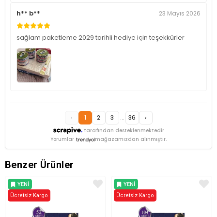
h** b**
23 Mayıs 2026
sağlam paketleme 2029 tarihli hediye için teşekkürler
‹
1
2
3
...
36
›
tarafından desteklenmektedir.
Yorumlar
mağazamızdan alınmıştır.
Benzer Ürünler
YENI
YENI
Ücretsiz Kargo
ÜRÜN
Ücretsiz Kargo
ÜRÜN