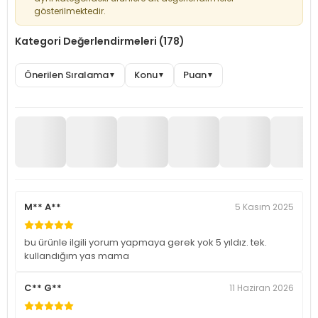
gösterilmektedir.
Kategori Değerlendirmeleri (178)
Önerilen Sıralama
Konu
Puan
▼
▼
▼
M** A**
5 Kasım 2025
bu ürünle ilgili yorum yapmaya gerek yok 5 yıldız. tek.
kullandığım yas mama
C** G**
11 Haziran 2026