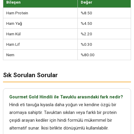
Bileşen
Değer
Ham Protein
%8.50
Ham Yağ
%4.50
Ham Kül
%2.20
Ham Lif
%0.30
Nem
%80.00
Sık Sorulan Sorular
Gourmet Gold Hindili ile Tavuklu arasındaki fark nedir?
Hindi eti tavuğa kıyasla daha yoğun ve kendine özgü bir
aromaya sahiptir. Tavuktan sıkılan veya farklı bir protein
çeşidi arayan kediler için hindi formülü mükemmel bir
alternatif sunar. İkisi birlikte dönüşümlü kullanılabilir.