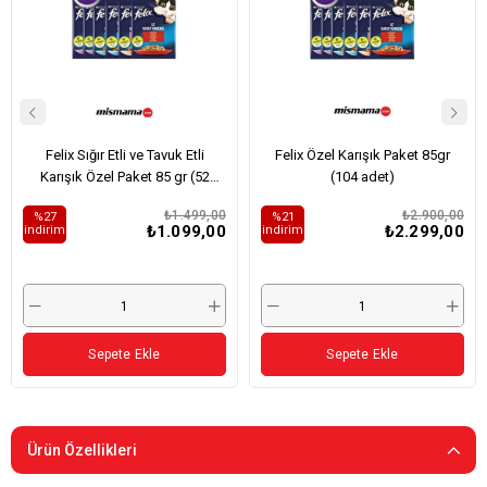
Felix Sığır Etli ve Tavuk Etli
Felix Özel Karışık Paket 85gr
Karışık Özel Paket 85 gr (52
(104 adet)
Adet)
₺1.499,00
₺2.900,00
%27
%21
₺1.099,00
₺2.299,00
i̇ndirim
i̇ndirim
Sepete Ekle
Sepete Ekle
Ürün Özellikleri