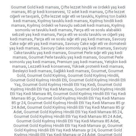
Gourmet Gold kedi maması
,
Çifte lezzet hindili ve ördekli yaş kedi
maması
,
85 gr kedi konservesi
,
12 adet kedi maması
,
Çifte lezzet
ciğerli ve tavşanlı
,
Çifte lezzet sığır etli ve tavuklu
,
Kıyılmış ton balıklı
kedi maması
,
Kıyılmış tavuklu kedi maması
,
Kıyılmış hindili kedi
maması
,
Kıyılmış ördekli ve havuçlu sebzeli kedi maması
,
Kıyılmış
somonlu ve tavuklu kedi maması
,
Parça etli ve soslu alabalıklı
sebzeli yaş kedi maması
,
Parça etli ve soslu tavuklu ve ciğerli yaş
kedi maması
,
Parça etli ve soslu sığır etli yaş kedi maması
,
Savoury
Cake sığır etli yaş kedi maması
,
Savoury Cake sığır etli ve domatesli
yaş kedi maması
,
Savoury Cake somonlu yaş kedi maması
,
Savoury
Cake tavuklu yaş kedi maması
,
Gourmet Perle sığır etli yaş kedi
maması
,
Gourmet Perle tavuklu yaş kedi maması
,
Gourmet Perle
somonlu yaş kedi maması
,
Premium yaş kedi maması
,
Yetişkin kedi
maması
,
Lezzetli kedi konservesi
,
Yüksek proteinli kedi maması
,
Besleyici kedi maması
,
Sağlıklı kedi maması
,
Gourmet
,
Gourmet
Gold
,
Gourmet Gold Kıyılmış
,
Gourmet Gold Kıyılmış Hindili
,
Gourmet Gold Kıyılmış Hindili Etli
,
Gourmet Gold Kıyılmış Hindili Etli
Yaş
,
Gourmet Gold Kıyılmış Hindili Etli Yaş Kedi
,
Gourmet Gold
Kıyılmış Hindili Etli Yaş Kedi Maması
,
Gourmet Gold Kıyılmış Hindili
Etli Yaş Kedi Maması 85
,
Gourmet Gold Kıyılmış Hindili Etli Yaş Kedi
Maması 85 gr
,
Gourmet Gold Kıyılmış Hindili Etli Yaş Kedi Maması
85 gr 24
,
Gourmet Gold Kıyılmış Hindili Etli Yaş Kedi Maması 85 gr
24 Adet
,
Gourmet Gold Kıyılmış Hindili Etli Yaş Kedi Maması 85 gr
Adet
,
Gourmet Gold Kıyılmış Hindili Etli Yaş Kedi Maması 85 24
,
Gourmet Gold Kıyılmış Hindili Etli Yaş Kedi Maması 85 24 Adet
,
Gourmet Gold Kıyılmış Hindili Etli Yaş Kedi Maması 85 Adet
,
Gourmet Gold Kıyılmış Hindili Etli Yaş Kedi Maması gr
,
Gourmet
Gold Kıyılmış Hindili Etli Yaş Kedi Maması gr 24
,
Gourmet Gold
Kıyılmış Hindili Etli Yaş Kedi Maması gr 24 Adet
,
Gourmet Gold