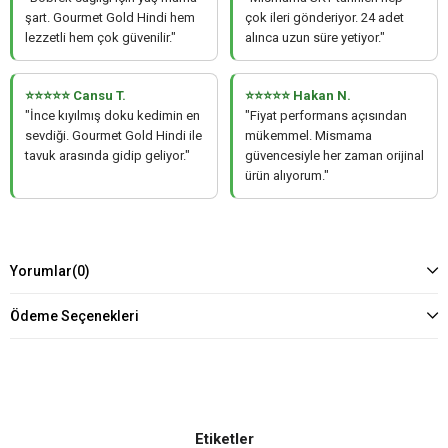
şart. Gourmet Gold Hindi hem
çok ileri gönderiyor. 24 adet
lezzetli hem çok güvenilir."
alınca uzun süre yetiyor."
⭐⭐⭐⭐⭐ Cansu T.
⭐⭐⭐⭐⭐ Hakan N.
"İnce kıyılmış doku kedimin en
"Fiyat performans açısından
sevdiği. Gourmet Gold Hindi ile
mükemmel. Mismama
tavuk arasında gidip geliyor."
güvencesiyle her zaman orijinal
ürün alıyorum."
Yorumlar
(0)
Ödeme Seçenekleri
Etiketler