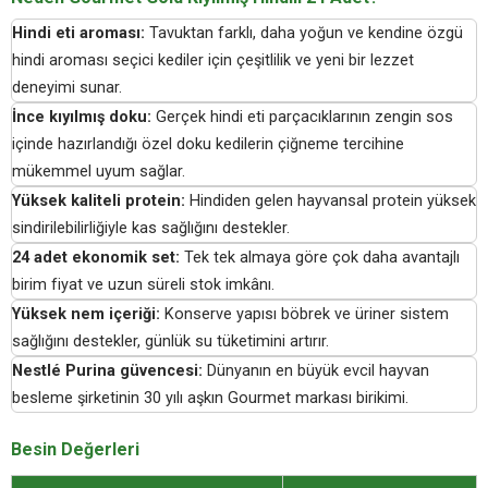
Hindi eti aroması:
Tavuktan farklı, daha yoğun ve kendine özgü
hindi aroması seçici kediler için çeşitlilik ve yeni bir lezzet
deneyimi sunar.
İnce kıyılmış doku:
Gerçek hindi eti parçacıklarının zengin sos
içinde hazırlandığı özel doku kedilerin çiğneme tercihine
mükemmel uyum sağlar.
Yüksek kaliteli protein:
Hindiden gelen hayvansal protein yüksek
sindirilebilirliğiyle kas sağlığını destekler.
24 adet ekonomik set:
Tek tek almaya göre çok daha avantajlı
birim fiyat ve uzun süreli stok imkânı.
Yüksek nem içeriği:
Konserve yapısı böbrek ve üriner sistem
sağlığını destekler, günlük su tüketimini artırır.
Nestlé Purina güvencesi:
Dünyanın en büyük evcil hayvan
besleme şirketinin 30 yılı aşkın Gourmet markası birikimi.
Besin Değerleri