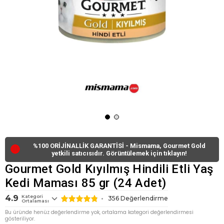
%100 ORİJİNALLİK GARANTİSİ - Mismama, Gourmet Gold
🔴
yetkili satıcısıdır. Görüntülemek için tıklayın!
Gourmet Gold Kıyılmış Hindili Etli Yaş
Kedi Maması 85 gr (24 Adet)
4.9
Kategori
356
Değerlendirme
Ortalaması
Bu üründe henüz değerlendirme yok, ortalama kategori değerlendirmesi
gösteriliyor.