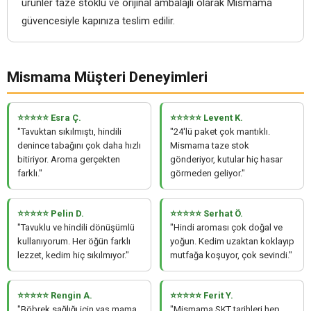
ürünler taze stoklu ve orijinal ambalajlı olarak Mismama
güvencesiyle kapınıza teslim edilir.
Mismama Müşteri Deneyimleri
⭐⭐⭐⭐⭐ Esra Ç.
⭐⭐⭐⭐⭐ Levent K.
"Tavuktan sıkılmıştı, hindili
"24'lü paket çok mantıklı.
denince tabağını çok daha hızlı
Mismama taze stok
bitiriyor. Aroma gerçekten
gönderiyor, kutular hiç hasar
farklı."
görmeden geliyor."
⭐⭐⭐⭐⭐ Pelin D.
⭐⭐⭐⭐⭐ Serhat Ö.
"Tavuklu ve hindili dönüşümlü
"Hindi aroması çok doğal ve
kullanıyorum. Her öğün farklı
yoğun. Kedim uzaktan koklayıp
lezzet, kedim hiç sıkılmıyor."
mutfağa koşuyor, çok sevindi."
⭐⭐⭐⭐⭐ Rengin A.
⭐⭐⭐⭐⭐ Ferit Y.
"Böbrek sağlığı için yaş mama
"Mismama SKT tarihleri hep