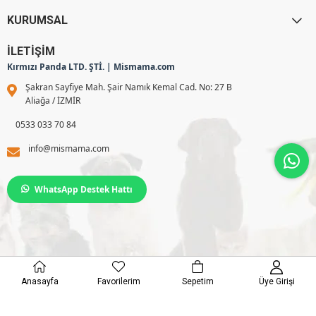
KURUMSAL
İLETİŞİM
Kırmızı Panda LTD. ŞTİ. | Mismama.com
Şakran Sayfiye Mah. Şair Namık Kemal Cad. No: 27 B
Aliağa / İZMİR
0533 033 70 84
info@mismama.com
WhatsApp Destek Hattı
© 2025 mismama. Tüm Hakkı Saklıdır.
Anasayfa
Favorilerim
Sepetim
Üye Girişi