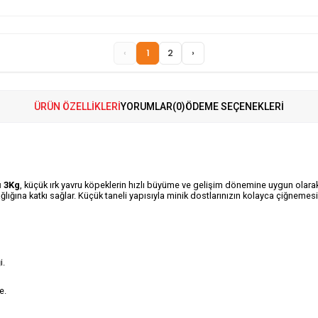
‹
1
2
›
ÜRÜN ÖZELLIKLERI
YORUMLAR
(0)
ÖDEME SEÇENEKLERI
ı 3Kg
, küçük ırk yavru köpeklerin hızlı büyüme ve gelişim dönemine uygun olarak 
lığına katkı sağlar. Küçük taneli yapısıyla minik dostlarınızın kolayca çiğnemesi
i.
e.