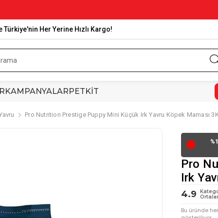
e Türkiye'nin Her Yerine Hızlı Kargo!
R
KAMPANYALAR
PETKİT
Yavru
Pro Nutrition Prestige Puppy Mini Küçük Irk Yavru Köpek Maması 3
%1
🔴
Pro Nu
Irk Ya
Katego
4.9
Ortala
Bu üründe he
gösteriliyor.