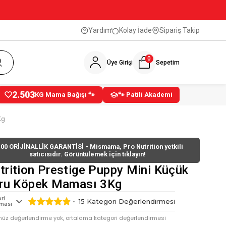
Yardım
Kolay İade
Sipariş Takip
0
Üye Girişi
Sepetim
2.503
KG Mama Bağışı 🐾
🐾 Patili Akademi
Kg
00 ORİJİNALLİK GARANTİSİ - Mismama, Pro Nutrition yetkili
satıcısıdır. Görüntülemek için tıklayın!
trition Prestige Puppy Mini Küçük
vru Köpek Maması 3Kg
ri
15
Kategori Değerlendirmesi
ması
nüz değerlendirme yok, ortalama kategori değerlendirmesi