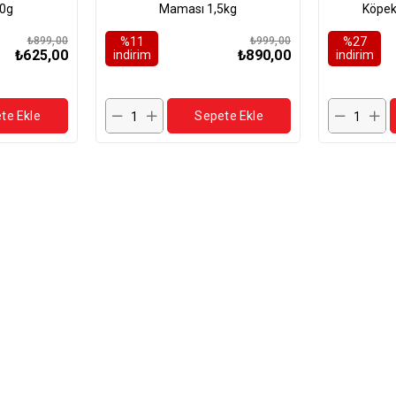
0g
Maması 1,5kg
Köpek
₺899,00
%11
₺999,00
%27
₺625,00
₺890,00
i̇ndirim
i̇ndirim
te Ekle
Sepete Ekle