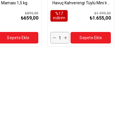
 Maması 1,5 kg
Havuç Kahverengi Tüylü Mini Irk
Tahılsız Yavru Köpek Maması 1,5
₺899,00
%17
₺1.999,00
Kg
₺659,00
₺1.655,00
i̇ndirim
i̇
Sepete Ekle
Sepete Ekle