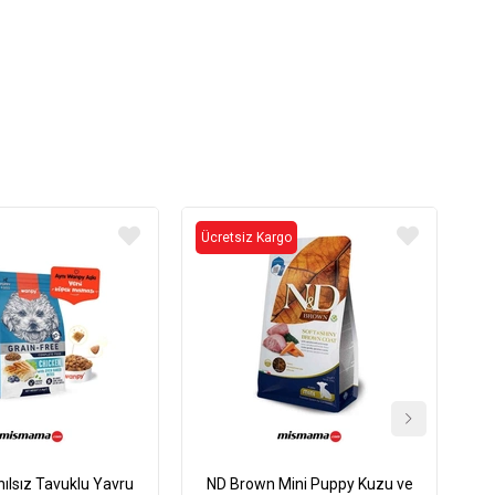
Ücretsiz Kargo
Üc
ılsız Tavuklu Yavru
ND Brown Mini Puppy Kuzu ve
N