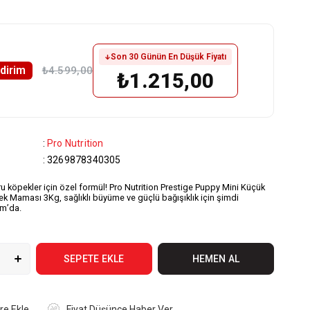
Son 30 Günün En Düşük Fiyatı
ndirim
₺4.599,00
₺1.215,00
:
Pro Nutrition
:
3269878340305
ru köpekler için özel formül! Pro Nutrition Prestige Puppy Mini Küçük
ek Maması 3Kg, sağlıklı büyüme ve güçlü bağışıklık için şimdi
m’da.
re Ekle
Fiyat Düşünce Haber Ver