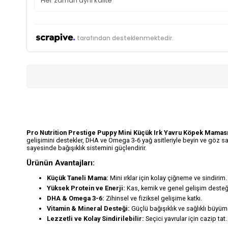
Her zaman aynı kalite
tarafından desteklenmektedir.
Pro Nutrition Prestige Puppy Mini Küçük Irk Yavru Köpek Mamas
gelişimini destekler, DHA ve Omega 3-6 yağ asitleriyle beyin ve göz sağ
sayesinde bağışıklık sistemini güçlendirir.
Ürünün Avantajları:
Küçük Taneli Mama:
Mini ırklar için kolay çiğneme ve sindirim.
Yüksek Protein ve Enerji:
Kas, kemik ve genel gelişim desteğ
DHA & Omega 3-6:
Zihinsel ve fiziksel gelişime katkı.
Vitamin & Mineral Desteği:
Güçlü bağışıklık ve sağlıklı büyüm
Lezzetli ve Kolay Sindirilebilir:
Seçici yavrular için cazip tat.