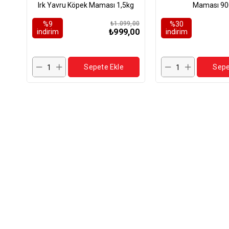
Irk Yavru Köpek Maması 1,5kg
Maması 90
%9
₺1.099,00
%30
₺999,00
i̇ndirim
i̇ndirim
Sepete Ekle
Sepe