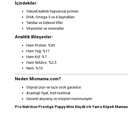
İçindekiler:
Yüksek kaliteli hayvansal protein
DHA, Omega 3 ve 6 kaynakları
Tahıllar ve bitkisel lifler
Vitaminler ve mineraller
Analitik Bileşenler:
Ham Protein: %30
Ham Yağ: %17
Ham Kül: %7
Ham Selüloz: %2,5
Nem: %10
Neden Mismama.com?
Orijinal ürün ve taze stok garantisi
Avantajlı fiyat, hızlı teslimat
Güvenli alışveriş ve müşteri memnuniyeti
Pro Nutrition Prestige Puppy Mini Küçük Irk Yavru Köpek Mamas