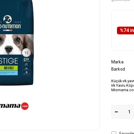
%
74
i̇
Marka
Barkod
Küçük ırk yav
Irk Yavru Köp
Mismama.co
Favorile