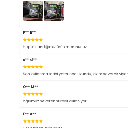
P** E**
Hep kullandığımız ürün memnunuz
e** d**
Son kullanma tarihi yeterince uzundu, kizim severek yiyor
Ö** M**
oğlumuz severek sürekli kullanıyor
E** A**