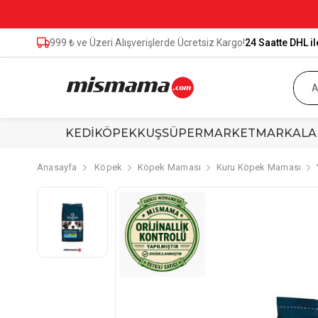
999 ₺ ve Üzeri Alışverişlerde Ücretsiz Kargo!
24 Saatte DHL il
KEDİ
KÖPEK
KUŞ
SÜPERMARKET
MARKALA
Anasayfa
Köpek
Köpek Maması
Kuru Köpek Maması