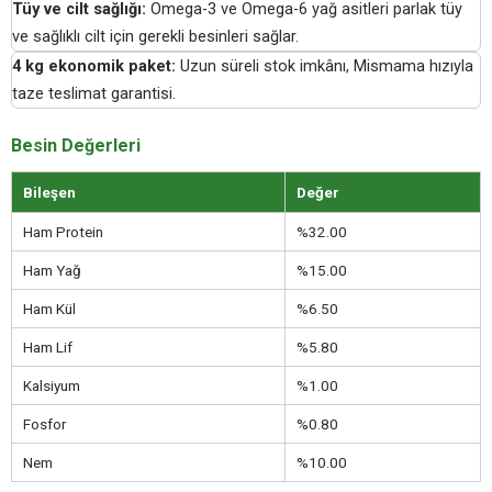
Tüy ve cilt sağlığı:
Omega-3 ve Omega-6 yağ asitleri parlak tüy
ve sağlıklı cilt için gerekli besinleri sağlar.
4 kg ekonomik paket:
Uzun süreli stok imkânı, Mismama hızıyla
taze teslimat garantisi.
Besin Değerleri
Bileşen
Değer
Ham Protein
%32.00
Ham Yağ
%15.00
Ham Kül
%6.50
Ham Lif
%5.80
Kalsiyum
%1.00
Fosfor
%0.80
Nem
%10.00