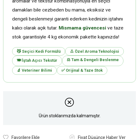
aromalar ve tekstür kombinasyonuyla en seçici
damakları bile cezbeden bu mama, eksiksiz ve
dengeli beslenmeyi garanti ederken kedinizin iştahını
kalıcı olarak açık tutar.
Mismama güvencesi
ve taze
stok garantisiyle 4 kg ekonomik pakette kapınızda!
😼 Seçici Kedi Formülü
👃 Özel Aroma Teknolojisi
⚖️ Tam & Dengeli Beslenme
🍽️ İştah Açıcı Tekstür
🔬 Veteriner Bilimi
✅ Orijinal & Taze Stok
Ürün stoklarımızda kalmamıştır.
Favorilere Ekle
Fiyat Düşünce Haber Ver