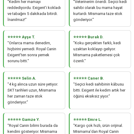
"Kedim her mamayı
"Veterinerim önerdi. Seçici kedi
reddediyordu. Exigent'i kokladı
sahibi olarak bu mama hayat
ve tabağını 5 dakikada bitirdi.
kurtardı. Mismama taze stok
İnanılmaz!"
gönderiyor."
⭐⭐⭐⭐⭐ Ayşe T.
⭐⭐⭐⭐⭐ Burak D.
"Onlarca mama denedim,
"Koku gerçekten farklı, kedi
hiçbirini yemedi. Royal Canin
uzaktan koklayıp geliyor.
Exigent'ten sonra yemek
Mismama paketlemesi çok
sorunu bitti."
özenli."
⭐⭐⭐⭐⭐ Selin A.
⭐⭐⭐⭐⭐ Caner B.
"4 kg alınca uzun süre yetiyor.
"Seçici kedi sahibinin kâbusu
SKT tarihleri uzun, Mismama
bitti. Exigent ile kedim artık her
her zaman taze stok
öğünü eksiksiz yiyor."
gönderiyor."
⭐⭐⭐⭐⭐ Gamze Y.
⭐⭐⭐⭐⭐ Emre L.
"Royal Canin bilimi burada da
"Kargo çok hızlı, ürün orijinal.
kendini gösteriyor. Mismama
Mismama'dan Royal Canin