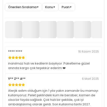
Önerilen Sıralama
Konu
Puan
▼
▼
▼
**** ****
16 Kasım 2025
inanılmaz hızlı ve kedilerin bayılıyor .Paketleme güzel
anında kargo çok teşekkür ederim ❤️
Y** Z** A**
6 Mart 2025
Alerjik astım olduğum için 1 yıla yakın zamandır bu mamayı
kullanıyoruz. Pelet şeklindeki kum ile beraber, kısmen de
olsa bir fayda sağladı. Çok hızlı bir şekilde, çok iyi
ambalajlanmış olarak geldi. Son kullanma tarihi 2027.