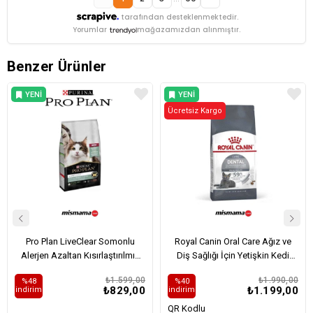
tarafından desteklenmektedir.
Yorumlar
mağazamızdan alınmıştır.
Benzer Ürünler
YENI
YENI
ÜRÜN
Ücretsiz Kargo
ÜRÜN
Pro Plan LiveClear Somonlu
Royal Canin Oral Care Ağız ve
Alerjen Azaltan Kısırlaştırılmış
Diş Sağlığı İçin Yetişkin Kedi
Kedi Maması 1,4kg
Maması 1,5kg
₺1.599,00
₺1.990,00
%48
%40
₺829,00
₺1.199,00
i̇ndirim
i̇ndirim
QR Kodlu