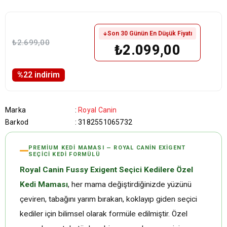
Son 30 Günün En Düşük Fiyatı
₺2.699,00
₺2.099,00
%
22
i̇ndirim
Marka
:
Royal Canin
Barkod
:
3182551065732
PREMIUM KEDI MAMASI — ROYAL CANIN EXIGENT
SEÇICI KEDI FORMÜLÜ
Royal Canin Fussy Exigent Seçici Kedilere Özel
Kedi Maması
, her mama değiştirdiğinizde yüzünü
çeviren, tabağını yarım bırakan, koklayıp giden seçici
kediler için bilimsel olarak formüle edilmiştir. Özel