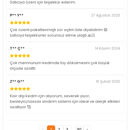
Satıcıya özeni için teşekkür ederim.
P** Y**
27 Ağustos 2025
Çok özenli paketlenmişti zor açtım bile diyebilirim 😄
satıcıya teşekkürler sorunsuz elime ulaştı 🙏🏻
T** Ç**
14 Kasım 2024
Çok memnunum kedimde tüy dökülmesini çok büyük
ölçüde azalttı
Z** G**
16 Şubat 2025
Kısır dişi kedim için alıyorum, severek yiyor,
besleyici,hassas sindirim sistemi için ideal ve alerjik etkileri
azaltıyor 🥰
‹
1
2
3
...
90
›