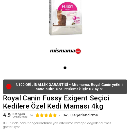
%100 ORİJİNALLİK GARANTİSİ - Mismama, Royal Canin yetkili
🔴
satıcısıdır. Görüntülemek için tıklayın!
Royal Canin Fussy Exigent Seçici
Kedilere Özel Kedi Maması 4kg
4.9
Kategori
949
Değerlendirme
Ortalaması
Bu üründe henüz değerlendirme yok, ortalama kategori değerlendirmesi
gösteriliyor.